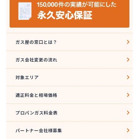
株式会社シンエイ
株式会社タカサカ
株式会社タガヤ
株式会社タナカ商店
株式会社トーエル 川越営業所
株式会社トーエル 南埼玉営業所
ガス屋の窓口とは？
株式会社どばし
株式会社ナガイ
ガス会社変更の流れ
株式会社ナカノヤ
株式会社フクダ
対象エリア
株式会社マルキ
株式会社ミツウロコヴェッセル 大宮店
株式会社ミツウロコヴェッセル 白岡店
適正料金と相場価格
株式会社ミツウロコヴェッセル 武蔵店
株式会社ミツウロコヴェッセル 名栗店
プロパンガス料金表
株式会社みやた商店
株式会社ライフプラス
株式会社レインボー 西埼玉営業所
パートナー会社様募集
株式会社伊藤興産