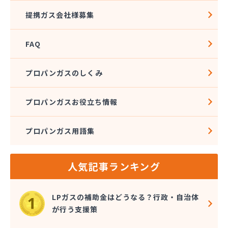
株式会社伊藤燃料
提携ガス会社様募集
株式会社磯野商事
株式会社遠藤商店
FAQ
株式会社外塚商店
株式会社丸喜
株式会社丸芝高圧瓦斯
プロパンガスのしくみ
株式会社金子ガス
株式会社金子商店
プロパンガスお役立ち情報
株式会社熊木節三商店
株式会社栗田商店
プロパンガス用語集
株式会社斎徳商店
株式会社三和商会
株式会社山田商会
人気記事ランキング
株式会社春山重吉商店
株式会社春山商店
株式会社森プロパン 早稲田営業所
LPガスの補助金はどうなる？行政・自治体
株式会社仁井田設備
が行う支援策
株式会社杉本設備工業