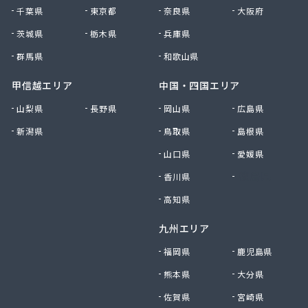
小峰住設
千葉県
東京都
奈良県
大阪府
昭和ガス株式会社 坂戸・鶴ヶ島支店
松井商事株式会社
茨城県
栃木県
兵庫県
松岡本店
群馬県
和歌山県
松山燃料株式会社
沼口商店
甲信越エリア
中国・四国エリア
新井商店
山梨県
長野県
岡山県
広島県
新島燃料店
新潟県
鳥取県
島根県
新徳株式会社
森燃料店
山口県
愛媛県
深田商店
香川県
徳島県
清水商店
西武ガス株式会社
高知県
斉田燃料株式会社
九州エリア
斉藤商店
石田商店
福岡県
鹿児島県
川越燃料林産株式会社
熊本県
大分県
川口液化ケミカル株式会社
佐賀県
宮崎県
川合住宅設備株式会社