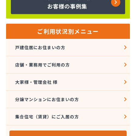
株式会社コスモ通商
株式会社ザ・トーカイ 川越支店
株式会社ザ・トーカイ 川口支店
株式会社サイガス・エナジー
株式会社サイサン 浦和営業所
ご利用状況別メニュー
株式会社サイサン 戸田営業所
株式会社サイサン 川口営業所
戸建住居にお住まいの方
株式会社サイサン 東松山営業所
株式会社サイサン 東大宮営業所
店舗・業務用でご利用の方
株式会社サイサン 日高営業所
株式会社サイタマ高橋住設店
株式会社サントーコー 上福岡営業所
大家様・管理会社 様
株式会社ジェイエイエナジー 埼玉西部営業所
株式会社ジェイエイエナジー 埼玉南部営業所
分譲マンションにお住まいの方
株式会社シミズ
株式会社シライシ ホームエネルギー事業本部
集合住宅（賃貸）にご入居の方
株式会社シライシ 埼玉西支店
株式会社シライシ 埼玉東部営業所
株式会社シライシ 埼玉北事業所