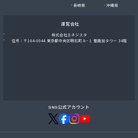
泉名ストアー株式会社
長崎県
沖縄県
泉名本店
全国農業協同組合連合会 埼玉県本部
運営会社
足立燃料合名会社
大島屋商店
株式会社エネジスタ
大陽日酸エネルギー株式会社 埼京支店
住所：〒104-0044 東京都中央区明石町８−１ 聖路加タワー 34階
大和ガス株式会社 大宮営業所
池上商店
池野屋商店
中央ガス株式会社 川越営業所
中央液化ガス株式会社 越谷営業所
町田ガス株式会社 埼玉営業所
田中喜久男商店
田中商店
田島石油株式会社
SNS公式アカウント
田島燃料株式会社
東亜産業株式会社
東京ガスエネルギー株式会社 埼玉支社
東京プロパンガス株式会社 さいたま南営業所