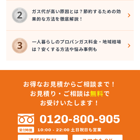
株式会社星野住設
株式会社石田商店
ガス代が高い原因とは？節約するための効
株式会社千代峯商店
果的な方法を徹底解説！
株式会社大久保商店
株式会社大谷鉱油
株式会社町田商店
一人暮らしのプロパンガス料金・地域相場
株式会社町田燃料店
は？安くする方法や悩み事例も
株式会社長谷川商店
株式会社長堀
株式会社直井商店
株式会社田中屋
お得なお見積からご相談まで！
株式会社渡辺商店
株式会社東京水沢商店 狭山営業所
お見積り・ご相談は
無料
で
株式会社東武商会
お受けいたします！
株式会社奈良屋燃料
株式会社内田商店 朝霞営業所
0120-800-905
株式会社内田商店 鶴ヶ島営業所
株式会社日光溶材
土日祝日も営業
10:00 - 22:00
受付時間
株式会社豊田設備