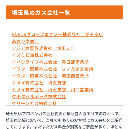
埼玉県のガス会社一覧
ENEOSグローブエナジー株式会社 埼玉支店
あさひや商店
アジア商事株式会社 埼玉支店
イズミ石油株式会社
イハシライフ株式会社 春日部営業所
イワタニ関東株式会社 さいたま営業所
イワタニ関東株式会社 埼玉西営業所
カメイ株式会社 埼玉支店
カメイ株式会社 埼玉支店 川口営業所
クボタバルテック株式会社
グリーンガス株式会社
さいたま農業協同組合ガスセンター
埼玉県はプロパンガス会社変更が最も盛んなエリアのひとつで、
サシダ商事株式会社
埼玉県全域において、当社でも多くのお客様にガス会社をご紹介
さわだ商店
しております。まだまだガス料金が割高なご家庭が多く、ほとん