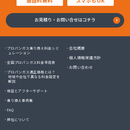
通話料無料
スマホもOK
株式会社木村周作商店
株式会社勇内山ホームガス
株式会社林商店
お見積り・お問い合せはコチラ
株式会社澤利喜商店
関口産業株式会社
関口産業株式会社 菖蒲充てん所
丸八燃料有限会社
会社概要
プロパンガス乗り換え料金シミ
岩槻液化ガス(協)
ュレーション
個人情報保護方針
岩渕液化ガス株式会社
全国プロパンガス料金早見表
吉岡燃料店
お問い合わせ
プロパンガス適正価格とは？
共栄クリーンガス株式会社
地域や会社で異なる料金設定を
狭山液化石油ガス協同組合
解説
栗原商店
保証とアフターサポート
郡店中島商店
江澤商事株式会社
乗り換え事例集
高島商店
FAQ
今井商店
弊社について
佐藤興産株式会社 三橋事業本部
斎木ガス株式会社