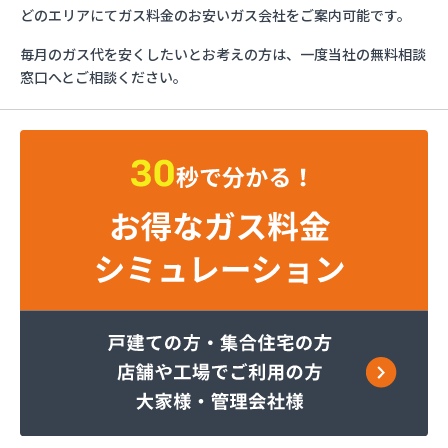
ツルミエネルギー株式会社
どのエリアにてガス料金のお安いガス会社をご案内可能です。
フジオックス株式会社 越谷営業所
毎月のガス代を安くしたいとお考えの方は、一度当社の無料相談
フジオックス株式会社 栗橋営業所
窓口へとご相談ください。
フジオックス株式会社 春日部営業所
ほっとガスコミュニティ株式会社
ミライフ株式会社 川口店
ミライフ株式会社 武蔵支店武蔵オフィス
レモンガス株式会社 埼玉支店
レモンガス株式会社 川越支店
レモンガス株式会社 東松山支店
伊藤忠エネクスホームライフ関東株式会社 狭山営
業所
伊藤忠エネクスホームライフ関東株式会社 越谷支
店
伊藤忠エネクスホームライフ関東株式会社 新座支
店
井上商店
遠山商店
横川石油ガス株式会社