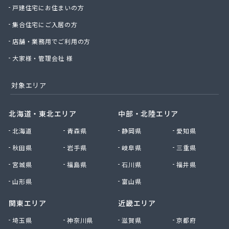
戸建住宅にお住まいの方
坂戸ガス株式会社
埼玉ガス販売株式会社
集合住宅にご入居の方
埼玉マルヰガス株式会社
店舗・業務用でご利用の方
埼玉県南液化瓦斯事業協同組合
埼玉中央農業協同組合LPガスセンター
大家様・管理会社 様
桜井ライフライン株式会社
三ツ輪産業株式会社 首都圏支店 草加営業所
対象エリア
三栄ガス株式会社
三協石油有限会社
北海道・東北エリア
中部・北陸エリア
山二ガス株式会社 坂戸営業所
北海道
青森県
静岡県
愛知県
市川石油株式会社
市川燃料店
秋田県
岩手県
岐阜県
三重県
柴崎商店
宮城県
福島県
石川県
福井県
小久保商店
小原住設株式会社
山形県
富山県
小松屋商店
関東エリア
近畿エリア
小森谷燃料店
小池化学株式会社さいたま
埼玉県
神奈川県
滋賀県
京都府