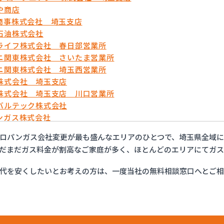
や商店
商事株式会社 埼玉支店
石油株式会社
ライフ株式会社 春日部営業所
ニ関東株式会社 さいたま営業所
ニ関東株式会社 埼玉西営業所
株式会社 埼玉支店
株式会社 埼玉支店 川口営業所
バルテック株式会社
ンガス株式会社
ま農業協同組合ガスセンター
ロパンガス会社変更が最も盛んなエリアのひとつで、埼玉県全域に
商事株式会社
だまだガス料金が割高なご家庭が多く、ほとんどのエリアにてガス
商店
エネルギー株式会社
代を安くしたいとお考えの方は、一度当社の無料相談窓口へとご
ックス株式会社 越谷営業所
ックス株式会社 栗橋営業所
ックス株式会社 春日部営業所
ガスコミュニティ株式会社