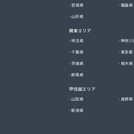
社いるま野サービス燃料課西部店
宮城県
福島県
社いるま野サービス燃料課南古谷店
山形県
社エクシング 戸田営業所
社エクシング 朝霞営業所
関東エリア
社えぐち
社エネサンス関東 埼玉営業所
埼玉県
神奈川
社エネサンス関東 飯能営業所
千葉県
東京都
社オガワ総業エコロジー
社キヨハラ
茨城県
栃木県
社クレックス 埼玉営業所
群馬県
社コスモ通商
社ザ・トーカイ 川越支店
甲信越エリア
社ザ・トーカイ 川口支店
社サイガス・エナジー
山梨県
長野県
社サイサン 浦和営業所
新潟県
社サイサン 戸田営業所
社サイサン 川口営業所
社サイサン 東松山営業所
社サイサン 東大宮営業所