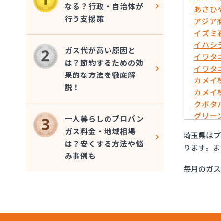
なる？行政・自治体が
あさひ
行う支援策
アジア
イズミ
イハシ
ガス代が高い原因と
イワタ
は？節約するための効
イワタ
果的な方法を徹底解
カメイ
説！
カメイ
クボタ
グリー
一人暮らしのプロパン
さいた
ガス料金・地域相場
埼玉県はプ
サシダ
は？安くする方法や悩
ります。ま
さわだ
み事例も
ツルミ
毎月のガス
フジオ
フジオ
フジオ
ほっと