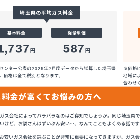
埼玉県の平均ガス料金
基本料金
従量単価
1,737
587
円
円
センター公表の2025年2月度データから試算した埼玉県
※価格
。価格は全て税別となります。
地域に
合わせ
ス料金が高くてお悩みの方へ
ガス会社によってバラバラなのはご存知でしょうか。同じ埼玉県
いけど、お隣さんはずいぶん安い…、なんてこともよくある話です
お安いガス会社を選ぶことが非常に重要になってきますが、ガス会社