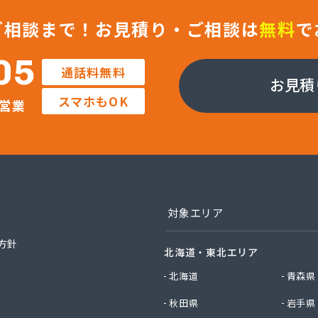
フ株式会社 川口店
フ株式会社 武蔵支店武蔵オフィス
ご相談まで！
お見積り・ご相談は
無料
で
ガス株式会社 埼玉支店
ガス株式会社 川越支店
05
通話料無料
ガス株式会社 東松山支店
お見積
エネクスホームライフ関東株式会社 狭山営業所
スマホもOK
営業
エネクスホームライフ関東株式会社 越谷支店
エネクスホームライフ関東株式会社 新座支店
店
店
油ガス株式会社
店
店
対象エリア
業株式会社 越谷営業所
業株式会社 川口営業所
方針
北海道・東北エリア
業株式会社 白岡営業所
ス株式会社 西坂戸サービスセンター
北海道
青森県
社イイノ
秋田県
岩手県
社イケダ