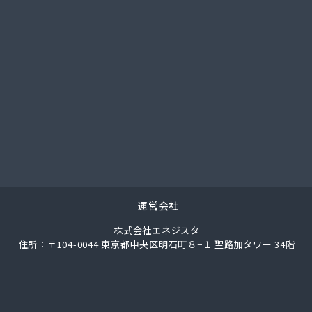
社サイサン 日高営業所
社サイタマ高橋住設店
社サントーコー 上福岡営業所
社ジェイエイエナジー 埼玉西部営業所
社ジェイエイエナジー 埼玉南部営業所
社シミズ
社シライシ ホームエネルギー事業本部
社シライシ 埼玉西支店
社シライシ 埼玉東部営業所
社シライシ 埼玉北事業所
社シンエイ
社タカサカ
運営会社
社タガヤ
株式会社エネジスタ
社タナカ商店
住所：〒104-0044 東京都中央区明石町８−１ 聖路加タワー 34階
社トーエル 川越営業所
社トーエル 南埼玉営業所
社どばし
社ナガイ