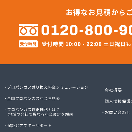
ミライ
ミライ
お得なお見積から
レモン
レモン
0120-800-9
レモン
伊藤忠
受付時間
土日祝日も
受付時間
伊藤忠
10:00 - 22:00
伊藤忠
井上商
遠山商
横川石
荻原酒
加納商
プロパンガス乗り換え料金シミュレーション
会社概要
河原実
全国プロパンガス料金早見表
河原実
個人情報保護
河原実
プロパンガス適正価格とは？
お問い合わせ
地域や会社で異なる料金設定を解説
角栄ガ
株式会
保証とアフターサポート
株式会