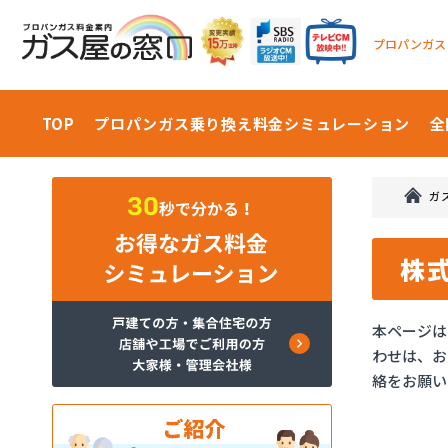
プロパンガス
TOP
プロパンガス乗り換え料金
シミュレーション
全
ガ
株
本ページは
わせは、お
絡をお願い