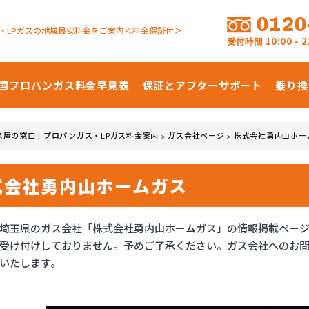
0120
・LPガスの地域最安料金をご案内＜料金保証付＞
受付時間
10:00 -
国プロパンガス
料金早見表
保証とアフターサポート
乗り換
ス屋の窓口 | プロパンガス・LPガス料金案内
ガス会社ページ
株式会社勇内山ホー
>
>
式会社勇内山ホームガス
埼玉県のガス会社「株式会社勇内山ホームガス」の情報掲載ペー
受け付けしておりません。予めご了承ください。ガス会社へのお
いたします。