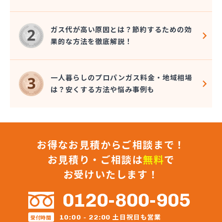
株式会社星野住設
株式会社石田商店
ガス代が高い原因とは？節約するための効
株式会社千代峯商店
果的な方法を徹底解説！
株式会社大久保商店
株式会社大谷鉱油
株式会社町田商店
一人暮らしのプロパンガス料金・地域相場
株式会社町田燃料店
は？安くする方法や悩み事例も
株式会社長谷川商店
株式会社長堀
株式会社直井商店
株式会社田中屋
お得なお見積からご相談まで！
株式会社渡辺商店
株式会社東京水沢商店 狭山営業所
お見積り・ご相談は
無料
で
株式会社東武商会
お受けいたします！
株式会社奈良屋燃料
株式会社内田商店 朝霞営業所
0120-800-905
株式会社内田商店 鶴ヶ島営業所
株式会社日光溶材
土日祝日も営業
10:00 - 22:00
受付時間