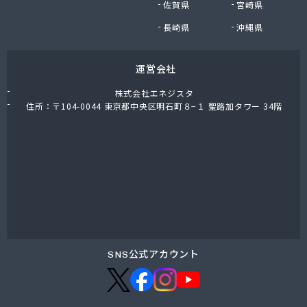
佐賀県
宮崎県
川合住宅設備株式会社
泉名ストアー株式会社
長崎県
沖縄県
泉名本店
全国農業協同組合連合会 埼玉県本部
運営会社
足立燃料合名会社
大島屋商店
株式会社エネジスタ
大陽日酸エネルギー株式会社 埼京支店
住所：〒104-0044 東京都中央区明石町８−１ 聖路加タワー 34階
大和ガス株式会社 大宮営業所
池上商店
池野屋商店
中央ガス株式会社 川越営業所
中央液化ガス株式会社 越谷営業所
町田ガス株式会社 埼玉営業所
田中喜久男商店
田中商店
田島石油株式会社
SNS公式アカウント
田島燃料株式会社
東亜産業株式会社
東京ガスエネルギー株式会社 埼玉支社