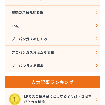
株式会社伊藤興産
株式会社伊藤燃料
提携ガス会社様募集
株式会社磯野商事
株式会社遠藤商店
FAQ
株式会社外塚商店
株式会社丸喜
株式会社丸芝高圧瓦斯
プロパンガスのしくみ
株式会社金子ガス
株式会社金子商店
プロパンガスお役立ち情報
株式会社熊木節三商店
株式会社栗田商店
プロパンガス用語集
株式会社斎徳商店
株式会社三和商会
株式会社山田商会
人気記事ランキング
株式会社春山重吉商店
株式会社春山商店
株式会社森プロパン 早稲田営業所
LPガスの補助金はどうなる？行政・自治体
株式会社仁井田設備
が行う支援策
株式会社杉本設備工業