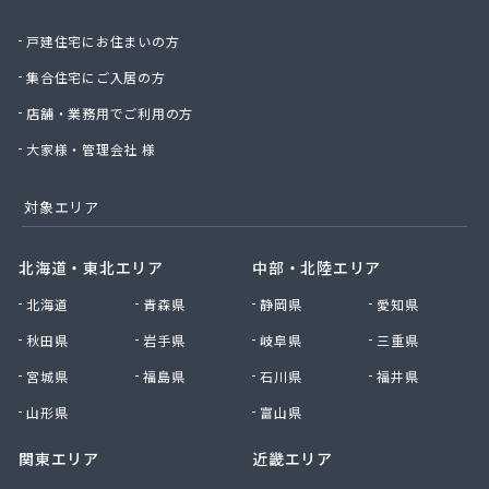
斎木ガス株式会社
戸建住宅にお住まいの方
坂戸ガス株式会社
埼玉ガス販売株式会社
集合住宅にご入居の方
埼玉マルヰガス株式会社
店舗・業務用でご利用の方
埼玉県南液化瓦斯事業協同組合
埼玉中央農業協同組合LPガスセンター
大家様・管理会社 様
桜井ライフライン株式会社
三ツ輪産業株式会社 首都圏支店 草加営業所
対象エリア
三栄ガス株式会社
三協石油有限会社
北海道・東北エリア
中部・北陸エリア
山二ガス株式会社 坂戸営業所
北海道
青森県
静岡県
愛知県
市川石油株式会社
市川燃料店
秋田県
岩手県
岐阜県
三重県
柴崎商店
宮城県
福島県
石川県
福井県
小久保商店
小原住設株式会社
山形県
富山県
小松屋商店
関東エリア
近畿エリア
小森谷燃料店
小池化学株式会社さいたま