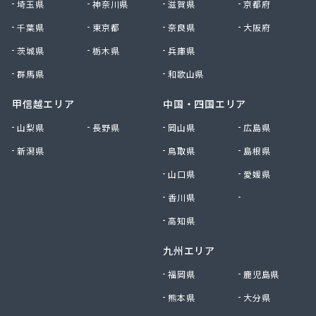
埼玉県
神奈川県
滋賀県
京都府
小峰住設
千葉県
東京都
奈良県
大阪府
昭和ガス株式会社 坂戸・鶴ヶ島支店
松井商事株式会社
茨城県
栃木県
兵庫県
松岡本店
群馬県
和歌山県
松山燃料株式会社
沼口商店
甲信越エリア
中国・四国エリア
新井商店
山梨県
長野県
岡山県
広島県
新島燃料店
新潟県
鳥取県
島根県
新徳株式会社
森燃料店
山口県
愛媛県
深田商店
香川県
徳島県
清水商店
西武ガス株式会社
高知県
斉田燃料株式会社
九州エリア
斉藤商店
石田商店
福岡県
鹿児島県
川越燃料林産株式会社
熊本県
大分県
川口液化ケミカル株式会社