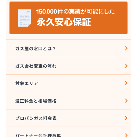
株式会社シライシ 埼玉北事業所
株式会社シンエイ
株式会社タカサカ
株式会社タガヤ
株式会社タナカ商店
株式会社トーエル 川越営業所
株式会社トーエル 南埼玉営業所
ガス屋の窓口とは？
株式会社どばし
株式会社ナガイ
ガス会社変更の流れ
株式会社ナカノヤ
株式会社フクダ
対象エリア
株式会社マルキ
株式会社ミツウロコヴェッセル 大宮店
株式会社ミツウロコヴェッセル 白岡店
適正料金と相場価格
株式会社ミツウロコヴェッセル 武蔵店
株式会社ミツウロコヴェッセル 名栗店
プロパンガス料金表
株式会社みやた商店
株式会社ライフプラス
株式会社レインボー 西埼玉営業所
パートナー会社様募集