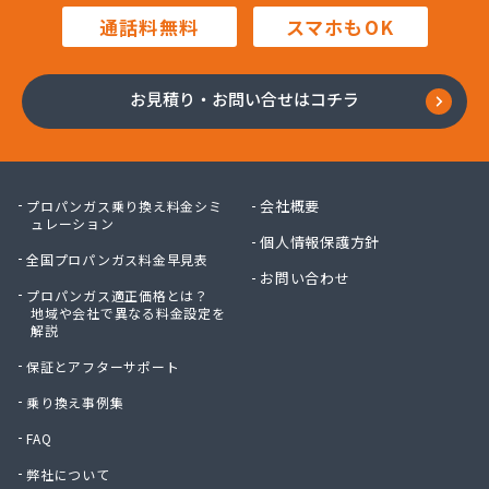
株式会社豊田設備
通話料無料
スマホもOK
株式会社木村周作商店
株式会社勇内山ホームガス
株式会社林商店
お見積り・お問い合せはコチラ
株式会社澤利喜商店
関口産業株式会社
関口産業株式会社 菖蒲充てん所
丸八燃料有限会社
会社概要
プロパンガス乗り換え料金シミ
岩槻液化ガス(協)
ュレーション
個人情報保護方針
岩渕液化ガス株式会社
全国プロパンガス料金早見表
吉岡燃料店
お問い合わせ
プロパンガス適正価格とは？
共栄クリーンガス株式会社
地域や会社で異なる料金設定を
狭山液化石油ガス協同組合
解説
栗原商店
保証とアフターサポート
郡店中島商店
江澤商事株式会社
乗り換え事例集
高島商店
FAQ
今井商店
弊社について
佐藤興産株式会社 三橋事業本部