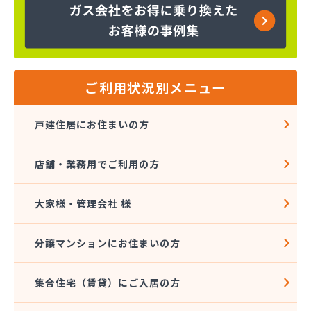
株式会社コスモ通商
株式会社ザ・トーカイ 川越支店
株式会社ザ・トーカイ 川口支店
株式会社サイガス・エナジー
株式会社サイサン 浦和営業所
ご利用状況別メニュー
株式会社サイサン 戸田営業所
株式会社サイサン 川口営業所
戸建住居にお住まいの方
株式会社サイサン 東松山営業所
株式会社サイサン 東大宮営業所
店舗・業務用でご利用の方
株式会社サイサン 日高営業所
株式会社サイタマ高橋住設店
株式会社サントーコー 上福岡営業所
大家様・管理会社 様
株式会社ジェイエイエナジー 埼玉西部営業所
株式会社ジェイエイエナジー 埼玉南部営業所
分譲マンションにお住まいの方
株式会社シミズ
株式会社シライシ ホームエネルギー事業本部
集合住宅（賃貸）にご入居の方
株式会社シライシ 埼玉西支店
株式会社シライシ 埼玉東部営業所