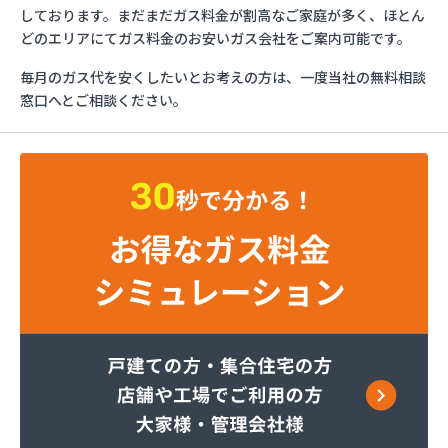
さわだ商店
しております。まだまだガス料金が割高なご家庭が多く、ほとん
ツルミエネルギー株式会社
どのエリアにてガス料金のお安いガス会社をご案内可能です。
フジオックス株式会社 越谷営業所
毎月のガス代を安くしたいとお考えの方は、一度当社の無料相談
フジオックス株式会社 栗橋営業所
窓口へとご相談ください。
フジオックス株式会社 春日部営業所
ほっとガスコミュニティ株式会社
ミライフ株式会社 川口店
ミライフ株式会社 武蔵支店武蔵オフィス
レモンガス株式会社 埼玉支店
レモンガス株式会社 川越支店
レモンガス株式会社 東松山支店
伊藤忠エネクスホームライフ関東株式会社 狭山営
業所
伊藤忠エネクスホームライフ関東株式会社 越谷支
店
伊藤忠エネクスホームライフ関東株式会社 新座支
店
井上商店
遠山商店