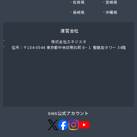
佐賀県
宮崎県
川合住宅設備株式会社
泉名ストアー株式会社
長崎県
沖縄県
泉名本店
全国農業協同組合連合会 埼玉県本部
運営会社
足立燃料合名会社
大島屋商店
株式会社エネジスタ
大陽日酸エネルギー株式会社 埼京支店
住所：〒104-0044 東京都中央区明石町８−１ 聖路加タワー 34階
大和ガス株式会社 大宮営業所
池上商店
池野屋商店
中央ガス株式会社 川越営業所
中央液化ガス株式会社 越谷営業所
町田ガス株式会社 埼玉営業所
田中喜久男商店
田中商店
田島石油株式会社
SNS公式アカウント
田島燃料株式会社
東亜産業株式会社
東京ガスエネルギー株式会社 埼玉支社