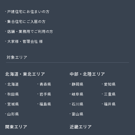
斎木ガス株式会社
戸建住宅にお住まいの方
坂戸ガス株式会社
埼玉ガス販売株式会社
集合住宅にご入居の方
埼玉マルヰガス株式会社
店舗・業務用でご利用の方
埼玉県南液化瓦斯事業協同組合
埼玉中央農業協同組合LPガスセンター
大家様・管理会社 様
桜井ライフライン株式会社
三ツ輪産業株式会社 首都圏支店 草加営業所
対象エリア
三栄ガス株式会社
三協石油有限会社
北海道・東北エリア
中部・北陸エリア
山二ガス株式会社 坂戸営業所
北海道
青森県
静岡県
愛知県
市川石油株式会社
市川燃料店
秋田県
岩手県
岐阜県
三重県
柴崎商店
宮城県
福島県
石川県
福井県
小久保商店
小原住設株式会社
山形県
富山県
小松屋商店
関東エリア
近畿エリア
小森谷燃料店
小池化学株式会社さいたま