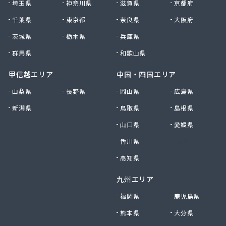
埼玉県
神奈川県
滋賀県
京都府
小峰住設
千葉県
東京都
奈良県
大阪府
昭和ガス株式会社 坂戸・鶴ヶ島支店
松井商事株式会社
茨城県
栃木県
兵庫県
松岡本店
群馬県
和歌山県
松山燃料株式会社
沼口商店
甲信越エリア
中国・四国エリア
新井商店
山梨県
長野県
岡山県
広島県
新島燃料店
新潟県
鳥取県
島根県
新徳株式会社
森燃料店
山口県
愛媛県
深田商店
香川県
徳島県
清水商店
西武ガス株式会社
高知県
斉田燃料株式会社
九州エリア
斉藤商店
石田商店
福岡県
鹿児島県
川越燃料林産株式会社
熊本県
大分県
川口液化ケミカル株式会社