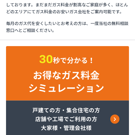
さわだ商店
しております。まだまだガス料金が割高なご家庭が多く、ほとん
ツルミエネルギー株式会社
どのエリアにてガス料金のお安いガス会社をご案内可能です。
フジオックス株式会社 越谷営業所
毎月のガス代を安くしたいとお考えの方は、一度当社の無料相談
フジオックス株式会社 栗橋営業所
窓口へとご相談ください。
フジオックス株式会社 春日部営業所
ほっとガスコミュニティ株式会社
ミライフ株式会社 川口店
ミライフ株式会社 武蔵支店武蔵オフィス
レモンガス株式会社 埼玉支店
レモンガス株式会社 川越支店
レモンガス株式会社 東松山支店
伊藤忠エネクスホームライフ関東株式会社 狭山営
業所
伊藤忠エネクスホームライフ関東株式会社 越谷支
店
伊藤忠エネクスホームライフ関東株式会社 新座支
店
井上商店
遠山商店