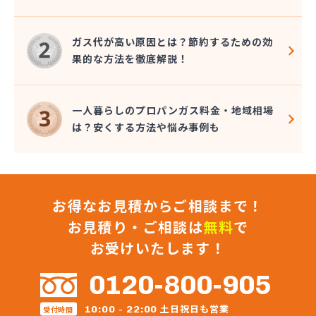
株式会社星野住設
株式会社石田商店
ガス代が高い原因とは？節約するための効
株式会社千代峯商店
果的な方法を徹底解説！
株式会社大久保商店
株式会社大谷鉱油
株式会社町田商店
一人暮らしのプロパンガス料金・地域相場
株式会社町田燃料店
は？安くする方法や悩み事例も
株式会社長谷川商店
株式会社長堀
株式会社直井商店
株式会社田中屋
お得なお見積からご相談まで！
株式会社渡辺商店
株式会社東京水沢商店 狭山営業所
お見積り・ご相談は
無料
で
株式会社東武商会
お受けいたします！
株式会社奈良屋燃料
株式会社内田商店 朝霞営業所
0120-800-905
株式会社内田商店 鶴ヶ島営業所
株式会社日光溶材
土日祝日も営業
10:00 - 22:00
受付時間