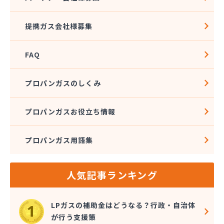
株式会社伊藤興産
株式会社伊藤燃料
提携ガス会社様募集
株式会社磯野商事
株式会社遠藤商店
FAQ
株式会社外塚商店
株式会社丸喜
株式会社丸芝高圧瓦斯
プロパンガスのしくみ
株式会社金子ガス
株式会社金子商店
プロパンガスお役立ち情報
株式会社熊木節三商店
株式会社栗田商店
プロパンガス用語集
株式会社斎徳商店
株式会社三和商会
株式会社山田商会
人気記事ランキング
株式会社春山重吉商店
株式会社春山商店
株式会社森プロパン 早稲田営業所
LPガスの補助金はどうなる？行政・自治体
株式会社仁井田設備
が行う支援策
株式会社杉本設備工業