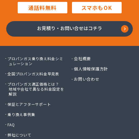
株式会社豊田設備
通話料無料
スマホもOK
株式会社木村周作商店
株式会社勇内山ホームガス
株式会社林商店
お見積り・お問い合せはコチラ
株式会社澤利喜商店
関口産業株式会社
関口産業株式会社 菖蒲充てん所
丸八燃料有限会社
会社概要
プロパンガス乗り換え料金シミ
岩槻液化ガス(協)
ュレーション
個人情報保護方針
岩渕液化ガス株式会社
全国プロパンガス料金早見表
吉岡燃料店
お問い合わせ
プロパンガス適正価格とは？
共栄クリーンガス株式会社
地域や会社で異なる料金設定を
狭山液化石油ガス協同組合
解説
栗原商店
保証とアフターサポート
郡店中島商店
江澤商事株式会社
乗り換え事例集
高島商店
FAQ
今井商店
弊社について
佐藤興産株式会社 三橋事業本部