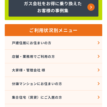
株式会社コスモ通商
株式会社ザ・トーカイ 川越支店
株式会社ザ・トーカイ 川口支店
株式会社サイガス・エナジー
株式会社サイサン 浦和営業所
ご利用状況別メニュー
株式会社サイサン 戸田営業所
株式会社サイサン 川口営業所
戸建住居にお住まいの方
株式会社サイサン 東松山営業所
株式会社サイサン 東大宮営業所
店舗・業務用でご利用の方
株式会社サイサン 日高営業所
株式会社サイタマ高橋住設店
株式会社サントーコー 上福岡営業所
大家様・管理会社 様
株式会社ジェイエイエナジー 埼玉西部営業所
株式会社ジェイエイエナジー 埼玉南部営業所
分譲マンションにお住まいの方
株式会社シミズ
株式会社シライシ ホームエネルギー事業本部
集合住宅（賃貸）にご入居の方
株式会社シライシ 埼玉西支店
株式会社シライシ 埼玉東部営業所