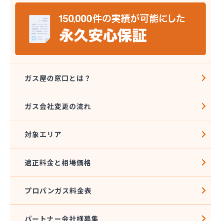
株式会社シライシ 埼玉北事業所
株式会社シンエイ
株式会社タカサカ
株式会社タガヤ
株式会社タナカ商店
株式会社トーエル 川越営業所
株式会社トーエル 南埼玉営業所
ガス屋の窓口とは？
株式会社どばし
株式会社ナガイ
ガス会社変更の流れ
株式会社ナカノヤ
株式会社フクダ
対象エリア
株式会社マルキ
株式会社ミツウロコヴェッセル 大宮店
株式会社ミツウロコヴェッセル 白岡店
適正料金と相場価格
株式会社ミツウロコヴェッセル 武蔵店
株式会社ミツウロコヴェッセル 名栗店
プロパンガス料金表
株式会社みやた商店
株式会社ライフプラス
株式会社レインボー 西埼玉営業所
パートナー会社様募集