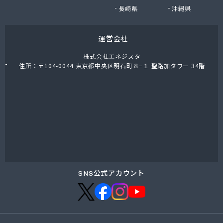
小堀商店
長崎県
沖縄県
小林金司商店
松屋商店
運営会社
松島商店
松葉商店
株式会社エネジスタ
上千葉プロパン
住所：〒104-0044 東京都中央区明石町８−１ 聖路加タワー 34階
城東ガス株式会社
城北合同液化瓦斯株式会社
城北酸素株式会社
城北文化瓦斯 井出商会
水口酸素株式会社
清水屋商店
清水燃料株式会社営業本部
西宮商店
青木伸行商店
SNS公式アカウント
青木燃料店
石渡商店
川島商店
早川燃料店