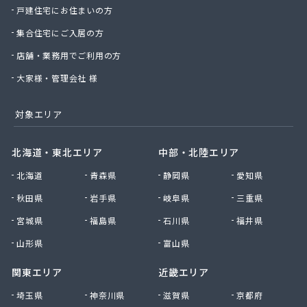
戸建住宅にお住まいの方
丸松燃料店
丸島石油瓦斯販売
集合住宅にご入居の方
丸嶋商店
店舗・業務用でご利用の方
丸由工材株式会社
久保田商店
大家様・管理会社 様
京北商事株式会社
協栄石油瓦斯株式会社
対象エリア
桐山商店
金子瓦斯興業株式会社
北海道・東北エリア
中部・北陸エリア
串田燃料店
北海道
青森県
静岡県
愛知県
熊谷化学株式会社
原島燃料店
秋田県
岩手県
岐阜県
三重県
原燃料店
宮城県
福島県
石川県
福井県
古姓商店
五十嵐燃料店
山形県
富山県
向山商店
関東エリア
近畿エリア
江本商店
高橋商店
埼玉県
神奈川県
滋賀県
京都府