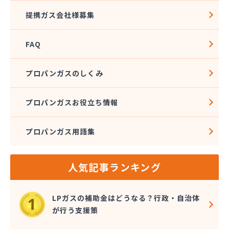
株式会社河野商店
提携ガス会社様募集
株式会社角屋
株式会社菊屋住宅設備
FAQ
株式会社久光
株式会社近藤ホームガス
株式会社後藤商事
プロパンガスのしくみ
株式会社荒井
株式会社高田総業
プロパンガスお役立ち情報
株式会社高木商店
株式会社今西
プロパンガス用語集
株式会社三金住宅
株式会社山金
株式会社山口商店
人気記事ランキング
株式会社山本燃料住設サービス
株式会社市川燃料店
株式会社滋田燃料
LPガスの補助金はどうなる？行政・自治体
株式会社式会社大勝
が行う支援策
株式会社樹木屋