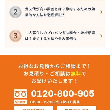
株式会社秋元商店
株式会社小泉太郎商店
ガス代が高い原因とは？節約するための効
株式会社昭光
果的な方法を徹底解説！
株式会社松陰会舘
株式会社森山
株式会社星医療酸器
一人暮らしのプロパンガス料金・地域相場
株式会社青路商会
は？安くする方法や悩み事例も
株式会社石井商店
株式会社大高商店
株式会社大村屋商店
株式会社大野商会
お得なお見積からご相談まで！
株式会社池田明商店
株式会社朝日屋商店
お見積り・ご相談は
無料
で
株式会社田口興産
お受けいたします！
株式会社田島 八王子営業所
株式会社田島商店
0120-800-905
株式会社東京文化総業
株式会社栃木屋商店
土日祝日も営業
10:00 - 22:00
受付時間
株式会社内田商店