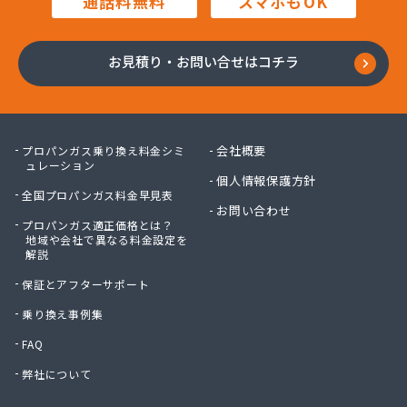
通話料無料
スマホもOK
株式会社鍋屋斉藤商店
株式会社南部燃料
株式会社日本エネルギー
お見積り・お問い合せはコチラ
株式会社八木商店
株式会社富士ホームガス
株式会社福田屋
株式会社福島屋
会社概要
プロパンガス乗り換え料金シミ
株式会社米沢商店
ュレーション
個人情報保護方針
株式会社保延商店
全国プロパンガス料金早見表
株式会社豊島商会
お問い合わせ
プロパンガス適正価格とは？
株式会社木村徳蔵商店
地域や会社で異なる料金設定を
株式会社野口商店
解説
株式会社野崎商店
保証とアフターサポート
株式会社柳屋
株式会社鈴木屋
乗り換え事例集
蒲原燃料住宅設備株式会社 六木営業所
FAQ
関口商店
弊社について
関東エア・ウォーター株式会社 府中営業所
丸光産業株式会社