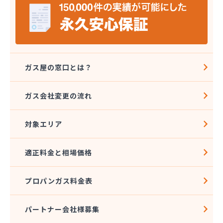
株式会社タジマ
株式会社トーエーテクニカ
株式会社トーエル 西東京営業所
株式会社トーセキ
株式会社ながや化学工業
株式会社ニシヤマ
ガス屋の窓口とは？
株式会社フクミヤ
株式会社マキノインクス
ガス会社変更の流れ
株式会社ミツウロコ 城東店
株式会社ミツウロコ 西東京店
対象エリア
株式会社リビングガスショップよしのや
株式会社阿久津商店
株式会社安井商店
適正料金と相場価格
株式会社伊興直井商店
株式会社臼倉商店
プロパンガス料金表
株式会社円上クサマ商店
株式会社乙女屋本店
株式会社加藤ガス設備
パートナー会社様募集
株式会社加藤テック