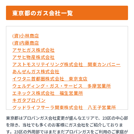
東京都のガス会社一覧
(資)小林商店
(資)内藤商店
アサヒガス株式会社
アサヒ物産株式会社
アストモスリテイリング株式会社 関東カンパニー
あんぜんガス株式会社
イワタニ首都圏株式会社 東京支店
ウェルディング・ガス・サービス 多摩営業所
エネックス株式会社 福生営業所
キガタプロパン
グッドライフサーラ関東株式会社 八王子営業所
コバ商株式会社
東京都はプロパンガス会社変更が盛んなエリアで、23区の中心部
トモプロ株式会社
を除き、当社でも多くのお客様にガス会社をご紹介しておりま
とんや木下産業有限会社
す。23区の外周部ではまだまだプロパンガスをご利用のご家庭が