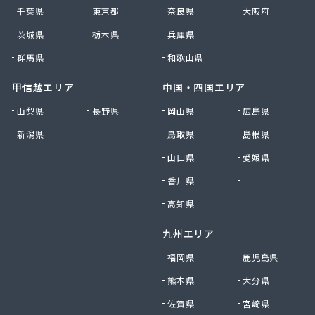
高野商店
千葉県
東京都
奈良県
大阪府
佐藤燃料店
佐野商店
茨城県
栃木県
兵庫県
細野商事株式会社
群馬県
和歌山県
坂上商店
坂本燃料店
甲信越エリア
中国・四国エリア
三ツ輪液化瓦斯株式会社 多摩営業所
山梨県
長野県
岡山県
広島県
三ツ輪液化瓦斯株式会社 東京営業所
新潟県
鳥取県
島根県
三喜屋商店
三好屋商店
山口県
愛媛県
三多摩燃料株式会社
香川県
徳島県
山一産業株式会社
山岸商店
高知県
秋川ガス株式会社
九州エリア
出浦液化ガス株式会社
小原商店
福岡県
鹿児島県
小川燃料店
熊本県
大分県
小池運輸商事株式会社
佐賀県
宮崎県
小島進商店