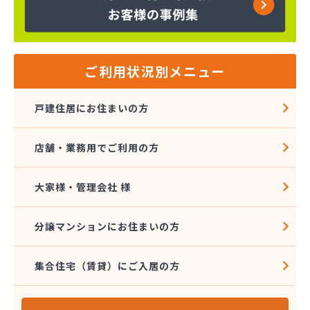
株式会社インデス
株式会社エクシング
株式会社エネサンス関東 八王子営業所
株式会社エネルギーライフ
株式会社オージーサービス
ご利用状況別メニュー
株式会社おのざわ
株式会社オマタ
戸建住居にお住まいの方
株式会社ガスパル青梅販売所
株式会社クラスタ 町田営業所
店舗・業務用でご利用の方
株式会社グリーンエネルギー関東
株式会社サイサン 新小岩営業所
株式会社さかなや本店 プロパンガス燃料部
大家様・管理会社 様
株式会社サクマ
株式会社サト商ビルフレックス
分譲マンションにお住まいの方
株式会社サンマイティ
株式会社シャイニングサービス 江戸川営業所
集合住宅（賃貸）にご入居の方
株式会社スギモト
株式会社スズキ
株式会社セイカ 京王営業所