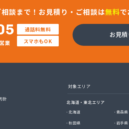
ガス東京株式会社 福生営業所
油化株式会社
ご相談まで！
お見積り・ご相談は
無料
で
フ株式会社 城東店
フ株式会社 あきる野店
05
通話料無料
ン商事株式会社
お見積
ちプロパン株式会社
スマホもOK
営業
グプラザあいかわ
ガス株式会社 八王子支店
ツ株式会社
事株式会社
料株式会社
油ガス株式会社
料店
対象エリア
店
方針
北海道・東北エリア
料店
素株式会社
北海道
青森県
ス株式会社
秋田県
岩手県
店