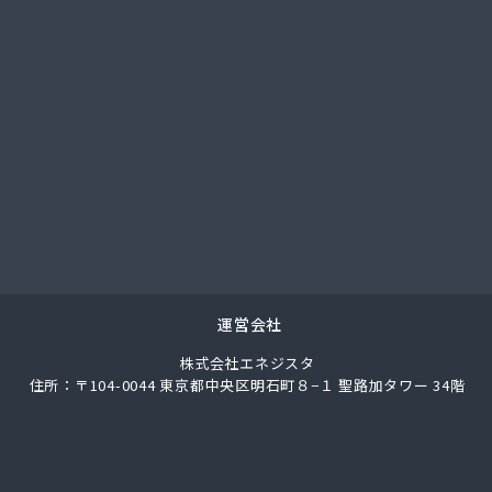
社ガスパル青梅販売所
社クラスタ 町田営業所
社グリーンエネルギー関東
社サイサン 新小岩営業所
社さかなや本店 プロパンガス燃料部
社サクマ
社サト商ビルフレックス
社サンマイティ
社シャイニングサービス 江戸川営業所
社スギモト
社スズキ
社セイカ 京王営業所
運営会社
社タジマ
株式会社エネジスタ
社トーエーテクニカ
住所：〒104-0044 東京都中央区明石町８−１ 聖路加タワー 34階
社トーエル 西東京営業所
社トーセキ
社ながや化学工業
社ニシヤマ