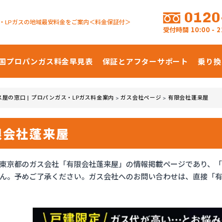
0120
・LPガスの地域最安料金をご案内＜料金保証付＞
受付時間
10:00 -
国プロパンガス
料金早見表
保証とアフターサポート
乗り換
ス屋の窓口 | プロパンガス・LPガス料金案内
ガス会社ページ
有限会社蓬来屋
>
>
限会社蓬来屋
東京都のガス会社「有限会社蓬来屋」の情報掲載ページであり、
ん。予めご了承ください。ガス会社へのお問い合わせは、直接「有