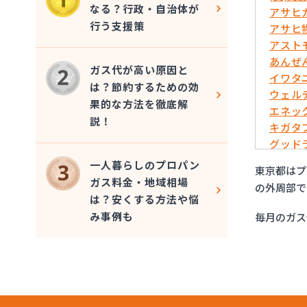
なる？行政・自治体が
アサヒ
行う支援策
アサヒ
アスト
あんぜ
ガス代が高い原因と
イワタ
は？節約するための効
ウェル
果的な方法を徹底解
エネッ
説！
キガタ
グッド
コバ商
一人暮らしのプロパン
東京都はプ
トモプ
ガス料金・地域相場
の外周部で
とんや
は？安くする方法や悩
フジオ
み事例も
毎月のガス
ふじや
ほっと
ほっと
マルヰ
マルヰ