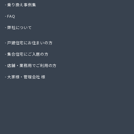
下川燃
乗り換え事例集
加藤商
FAQ
加藤商
加藤燃
弊社について
加藤燃
河原実
戸建住宅にお住まいの方
梶燃料
梶武商
集合住宅にご入居の方
叶屋真
店舗・業務用でご利用の方
株式会
株式会社
大家様・管理会社 様
株式会社
株式会
株式会
株式会
株式会
株式会
株式会
株式会