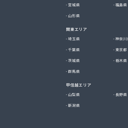
料店
宮城県
福島県
店
山形県
店
料店
関東エリア
料店
業株式会社
埼玉県
神奈川
株式会社
千葉県
東京都
店
下商店
茨城県
栃木県
社L＆R
群馬県
SANWA
TOKAI多摩支店
社インデス
甲信越エリア
社エクシング
山梨県
長野県
社エネサンス関東 八王子営業所
新潟県
社エネルギーライフ
社オージーサービス
社おのざわ
社オマタ