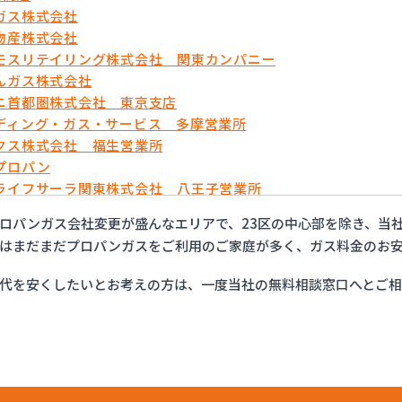
ガス株式会社
物産株式会社
モスリテイリング株式会社 関東カンパニー
んガス株式会社
ニ首都圏株式会社 東京支店
ディング・ガス・サービス 多摩営業所
クス株式会社 福生営業所
プロパン
ライフサーラ関東株式会社 八王子営業所
株式会社
ロパンガス会社変更が盛んなエリアで、23区の中心部を除き、当
ロ株式会社
はまだまだプロパンガスをご利用のご家庭が多く、ガス料金のお
木下産業有限会社
ックス株式会社 東京営業所
代を安くしたいとお考えの方は、一度当社の無料相談窓口へとご
大久保商店
ガス旭リビング株式会社
ガス株式会社
ガス東京株式会社 多摩営業所
ガス東京株式会社