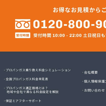
マルヰ
ミナミ
お得なお見積から
ミライ
ミライ
0120-800-9
ヤオキ
やまは
受付時間
土日祝日も
リビン
受付時間
10:00 - 22:00
レモン
ワカマ
芦川商
綾瀬燃
伊吹石
井出燃
プロパンガス乗り換え料金シミュレーション
会社概要
井上商
全国プロパンガス料金早見表
磯商店
個人情報保護
稲垣燃
プロパンガス適正価格とは？
お問い合わせ
羽田酸
地域や会社で異なる料金設定を解説
永井ガ
保証とアフターサポート
永山商