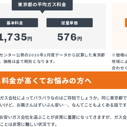
東京都の平均ガス料金
基本料金
従量単価
1,735
576
円
円
センター公表の2025年2月度データから試算した東京都
※価格
。価格は全て税別となります。
地域に
合わせ
ス料金が高くてお悩みの方へ
ガス会社によってバラバラなのはご存知でしょうか。同じ東京都
いけど、お隣さんはずいぶん安い…、なんてこともよくある話です
お安いガス会社を選ぶことが非常に重要になってきますが、ガス会社
ことは非常に難しい状況です。