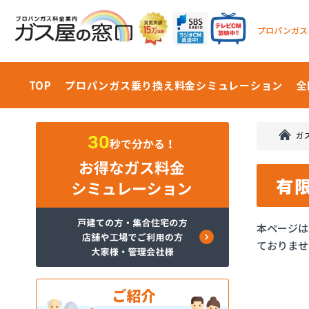
プロパンガス
TOP
プロパンガス乗り換え料金
シミュレーション
全
ガ
有
本ページは
ておりませ