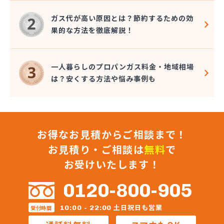
株式会社秋元商店
株式会社小泉太郎商店
ガス代が高い原因とは？節約するための効
株式会社昭光
果的な方法を徹底解説！
株式会社松陰会舘
株式会社森山
株式会社星医療酸器
一人暮らしのプロパンガス料金・地域相場
株式会社青路商会
は？安くする方法や悩み事例も
株式会社石井商店
株式会社大高商店
株式会社大村屋商店
株式会社大野商会
お得なお見積からご相談まで！
株式会社池田明商店
株式会社朝日屋商店
お見積り・ご相談は
無料
で
株式会社田口興産
お受けいたします！
株式会社田島 八王子営業所
株式会社田島商店
0120-800-905
株式会社東京文化総業
株式会社栃木屋商店
土日祝日も営業
10:00 - 22:00
受付時間
株式会社内田商店