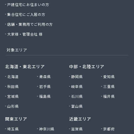
戸建住宅にお住まいの方
丸松燃料店
丸島石油瓦斯販売
集合住宅にご入居の方
丸嶋商店
店舗・業務用でご利用の方
丸由工材株式会社
久保田商店
大家様・管理会社 様
京北商事株式会社
協栄石油瓦斯株式会社
対象エリア
桐山商店
金子瓦斯興業株式会社
北海道・東北エリア
中部・北陸エリア
串田燃料店
北海道
青森県
静岡県
愛知県
熊谷化学株式会社
原島燃料店
秋田県
岩手県
岐阜県
三重県
原燃料店
宮城県
福島県
石川県
福井県
古姓商店
五十嵐燃料店
山形県
富山県
向山商店
関東エリア
近畿エリア
江本商店
高橋商店
埼玉県
神奈川県
滋賀県
京都府