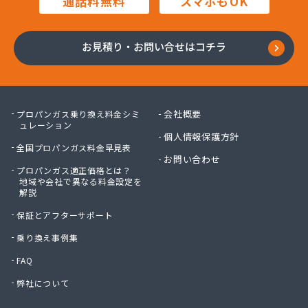
通話料無料
スマホもOK
株式会社鍋屋斉藤商店
株式会社南部燃料
株式会社日本エネルギー
お見積り・お問い合せはコチラ
株式会社八木商店
株式会社富士ホームガス
株式会社福田屋
株式会社福島屋
会社概要
プロパンガス乗り換え料金シミ
株式会社米沢商店
ュレーション
個人情報保護方針
株式会社保延商店
全国プロパンガス料金早見表
株式会社豊島商会
お問い合わせ
プロパンガス適正価格とは？
株式会社木村徳蔵商店
地域や会社で異なる料金設定を
株式会社野口商店
解説
株式会社野崎商店
保証とアフターサポート
株式会社柳屋
株式会社鈴木屋
乗り換え事例集
蒲原燃料住宅設備株式会社 六木営業所
FAQ
関口商店
弊社について
関東エア・ウォーター株式会社 府中営業所
丸光産業株式会社