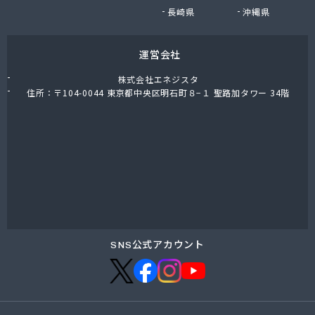
小堀商店
長崎県
沖縄県
小林金司商店
松屋商店
運営会社
松島商店
松葉商店
株式会社エネジスタ
上千葉プロパン
住所：〒104-0044 東京都中央区明石町８−１ 聖路加タワー 34階
城東ガス株式会社
城北合同液化瓦斯株式会社
城北酸素株式会社
城北文化瓦斯 井出商会
水口酸素株式会社
清水屋商店
清水燃料株式会社営業本部
西宮商店
青木伸行商店
SNS公式アカウント
青木燃料店
石渡商店
川島商店
早川燃料店