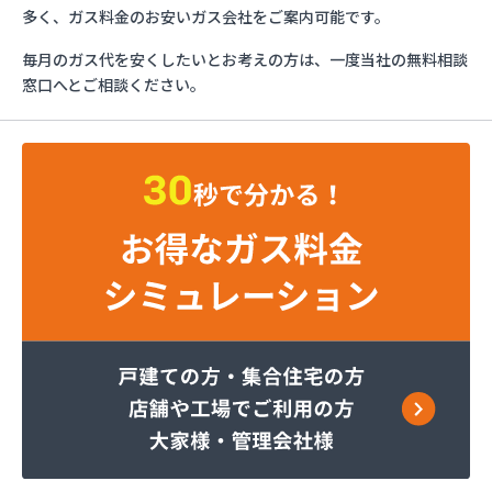
フジオックス株式会社 東京営業所
多く、ガス料金のお安いガス会社をご案内可能です。
ふじや大久保商店
毎月のガス代を安くしたいとお考えの方は、一度当社の無料相談
ほっとガス旭リビング株式会社
窓口へとご相談ください。
ほっとガス株式会社
マルヰガス東京株式会社 多摩営業所
マルヰガス東京株式会社
マルヰガス東京株式会社 福生営業所
ミナミ油化株式会社
ミライフ株式会社 城東店
ミライフ株式会社 あきる野店
ヤオキン商事株式会社
やまはちプロパン株式会社
リビングプラザあいかわ
レモンガス株式会社 八王子支店
ワカマツ株式会社
芦川商事株式会社
綾瀬燃料株式会社
伊吹石油ガス株式会社
井出燃料店