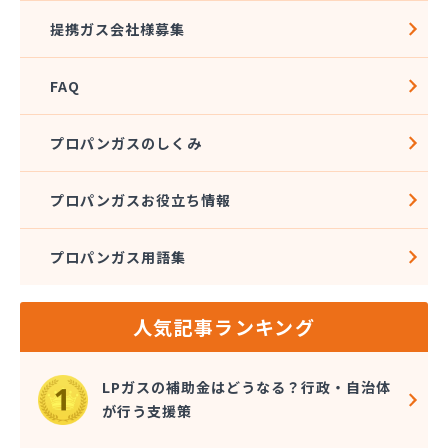
株式会社河野商店
提携ガス会社様募集
株式会社角屋
株式会社菊屋住宅設備
FAQ
株式会社久光
株式会社近藤ホームガス
株式会社後藤商事
プロパンガスのしくみ
株式会社荒井
株式会社高田総業
プロパンガスお役立ち情報
株式会社高木商店
株式会社今西
プロパンガス用語集
株式会社三金住宅
株式会社山金
株式会社山口商店
人気記事ランキング
株式会社山本燃料住設サービス
株式会社市川燃料店
株式会社滋田燃料
LPガスの補助金はどうなる？行政・自治体
株式会社式会社大勝
が行う支援策
株式会社樹木屋