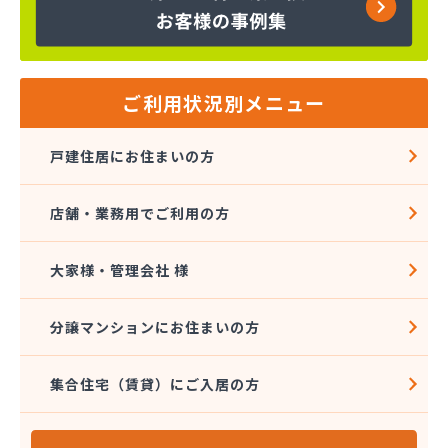
株式会社インデス
株式会社エクシング
株式会社エネサンス関東 八王子営業所
株式会社エネルギーライフ
株式会社オージーサービス
ご利用状況別メニュー
株式会社おのざわ
株式会社オマタ
戸建住居にお住まいの方
株式会社ガスパル青梅販売所
株式会社クラスタ 町田営業所
店舗・業務用でご利用の方
株式会社グリーンエネルギー関東
株式会社サイサン 新小岩営業所
株式会社さかなや本店 プロパンガス燃料部
大家様・管理会社 様
株式会社サクマ
株式会社サト商ビルフレックス
分譲マンションにお住まいの方
株式会社サンマイティ
株式会社シャイニングサービス 江戸川営業所
集合住宅（賃貸）にご入居の方
株式会社スギモト
株式会社スズキ
株式会社セイカ 京王営業所