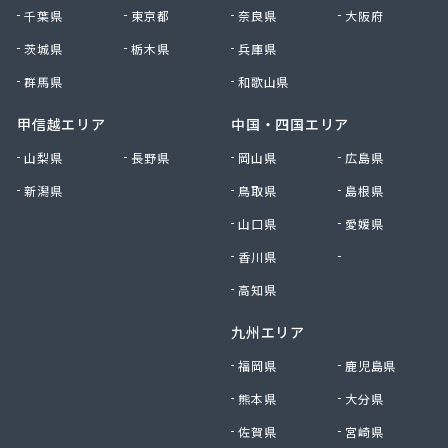
高野商店
千葉県
東京都
奈良県
大阪府
佐藤燃料店
佐野商店
茨城県
栃木県
兵庫県
細野商事株式会社
群馬県
和歌山県
坂上商店
坂本燃料店
甲信越エリア
中国・四国エリア
三ツ輪液化瓦斯株式会社 多摩営業所
山梨県
長野県
岡山県
広島県
三ツ輪液化瓦斯株式会社 東京営業所
新潟県
鳥取県
島根県
三喜屋商店
三好屋商店
山口県
愛媛県
三多摩燃料株式会社
香川県
徳島県
山一産業株式会社
山岸商店
高知県
秋川ガス株式会社
九州エリア
出浦液化ガス株式会社
小原商店
福岡県
鹿児島県
小川燃料店
熊本県
大分県
小池運輸商事株式会社
佐賀県
宮崎県
小島進商店