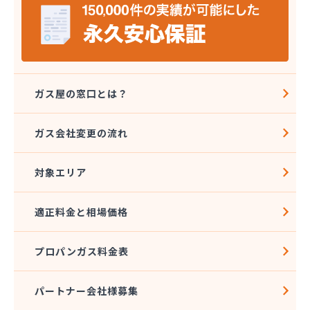
株式会社タジマ
株式会社トーエーテクニカ
株式会社トーエル 西東京営業所
株式会社トーセキ
株式会社ながや化学工業
株式会社ニシヤマ
ガス屋の窓口とは？
株式会社フクミヤ
株式会社マキノインクス
ガス会社変更の流れ
株式会社ミツウロコ 城東店
株式会社ミツウロコ 西東京店
対象エリア
株式会社リビングガスショップよしのや
株式会社阿久津商店
株式会社安井商店
適正料金と相場価格
株式会社伊興直井商店
株式会社臼倉商店
プロパンガス料金表
株式会社円上クサマ商店
株式会社乙女屋本店
株式会社加藤ガス設備
パートナー会社様募集
株式会社加藤テック