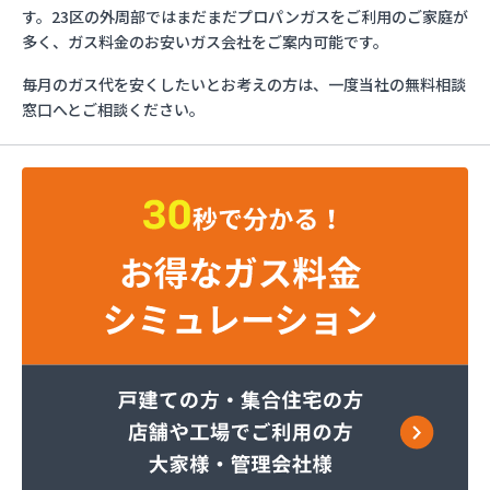
とんや木下産業有限会社
す。23区の外周部ではまだまだプロパンガスをご利用のご家庭が
フジオックス株式会社 東京営業所
多く、ガス料金のお安いガス会社をご案内可能です。
ふじや大久保商店
毎月のガス代を安くしたいとお考えの方は、一度当社の無料相談
ほっとガス旭リビング株式会社
窓口へとご相談ください。
ほっとガス株式会社
マルヰガス東京株式会社 多摩営業所
マルヰガス東京株式会社
マルヰガス東京株式会社 福生営業所
ミナミ油化株式会社
ミライフ株式会社 城東店
ミライフ株式会社 あきる野店
ヤオキン商事株式会社
やまはちプロパン株式会社
リビングプラザあいかわ
レモンガス株式会社 八王子支店
ワカマツ株式会社
芦川商事株式会社
綾瀬燃料株式会社
伊吹石油ガス株式会社