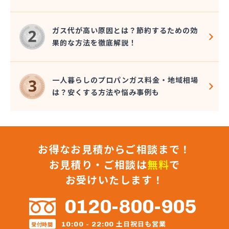
株式会社秋元商店
株式会社小泉太郎商店
ガス代が高い原因とは？節約するための効
株式会社昭光
果的な方法を徹底解説！
株式会社松陰会舘
株式会社森山
株式会社星医療酸器
一人暮らしのプロパンガス料金・地域相場
株式会社青路商会
は？安くする方法や悩み事例も
株式会社石井商店
株式会社大高商店
株式会社大村屋商店
株式会社大野商会
お得なお見積からご相談まで！
株式会社池田明商店
株式会社朝日屋商店
お見積り・ご相談は
無料
で
株式会社田口興産
お受けいたします！
株式会社田島 八王子営業所
株式会社田島商店
0120-800-905
株式会社東京文化総業
株式会社栃木屋商店
土日祝日も営業
10:00 - 22:00
受付時間