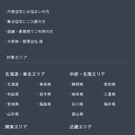
丸光産業株式会社
戸建住宅にお住まいの方
丸松燃料店
丸島石油瓦斯販売
集合住宅にご入居の方
丸嶋商店
店舗・業務用でご利用の方
丸由工材株式会社
久保田商店
大家様・管理会社 様
京北商事株式会社
協栄石油瓦斯株式会社
対象エリア
桐山商店
金子瓦斯興業株式会社
北海道・東北エリア
中部・北陸エリア
串田燃料店
北海道
青森県
静岡県
愛知県
熊谷化学株式会社
原島燃料店
秋田県
岩手県
岐阜県
三重県
原燃料店
宮城県
福島県
石川県
福井県
古姓商店
五十嵐燃料店
山形県
富山県
向山商店
関東エリア
近畿エリア
江本商店
高橋商店