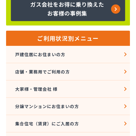
株式会社インデス
株式会社エクシング
株式会社エネサンス関東 八王子営業所
株式会社エネルギーライフ
株式会社オージーサービス
ご利用状況別メニュー
株式会社おのざわ
株式会社オマタ
戸建住居にお住まいの方
株式会社ガスパル青梅販売所
株式会社クラスタ 町田営業所
店舗・業務用でご利用の方
株式会社グリーンエネルギー関東
株式会社サイサン 新小岩営業所
株式会社さかなや本店 プロパンガス燃料部
大家様・管理会社 様
株式会社サクマ
株式会社サト商ビルフレックス
分譲マンションにお住まいの方
株式会社サンマイティ
株式会社シャイニングサービス 江戸川営業所
集合住宅（賃貸）にご入居の方
株式会社スギモト
株式会社スズキ