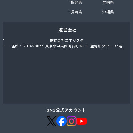
佐賀県
宮崎県
小島進商店
小堀商店
長崎県
沖縄県
小林金司商店
松屋商店
運営会社
松島商店
松葉商店
株式会社エネジスタ
上千葉プロパン
住所：〒104-0044 東京都中央区明石町８−１ 聖路加タワー 34階
城東ガス株式会社
城北合同液化瓦斯株式会社
城北酸素株式会社
城北文化瓦斯 井出商会
水口酸素株式会社
清水屋商店
清水燃料株式会社営業本部
西宮商店
青木伸行商店
SNS公式アカウント
青木燃料店
石渡商店
川島商店