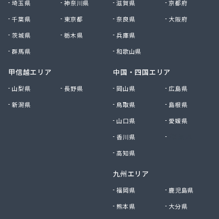
埼玉県
神奈川県
滋賀県
京都府
高野商店
千葉県
東京都
奈良県
大阪府
佐藤燃料店
佐野商店
茨城県
栃木県
兵庫県
細野商事株式会社
群馬県
和歌山県
坂上商店
坂本燃料店
甲信越エリア
中国・四国エリア
三ツ輪液化瓦斯株式会社 多摩営業所
山梨県
長野県
岡山県
広島県
三ツ輪液化瓦斯株式会社 東京営業所
新潟県
鳥取県
島根県
三喜屋商店
三好屋商店
山口県
愛媛県
三多摩燃料株式会社
香川県
徳島県
山一産業株式会社
山岸商店
高知県
秋川ガス株式会社
九州エリア
出浦液化ガス株式会社
小原商店
福岡県
鹿児島県
小川燃料店
熊本県
大分県
小池運輸商事株式会社