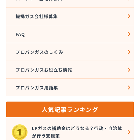
株式会社加藤テック
株式会社河野商店
提携ガス会社様募集
株式会社角屋
株式会社菊屋住宅設備
FAQ
株式会社久光
株式会社近藤ホームガス
株式会社後藤商事
プロパンガスのしくみ
株式会社荒井
株式会社高田総業
プロパンガスお役立ち情報
株式会社高木商店
株式会社今西
プロパンガス用語集
株式会社三金住宅
株式会社山金
株式会社山口商店
人気記事ランキング
株式会社山本燃料住設サービス
株式会社市川燃料店
株式会社滋田燃料
LPガスの補助金はどうなる？行政・自治体
株式会社式会社大勝
が行う支援策
株式会社樹木屋