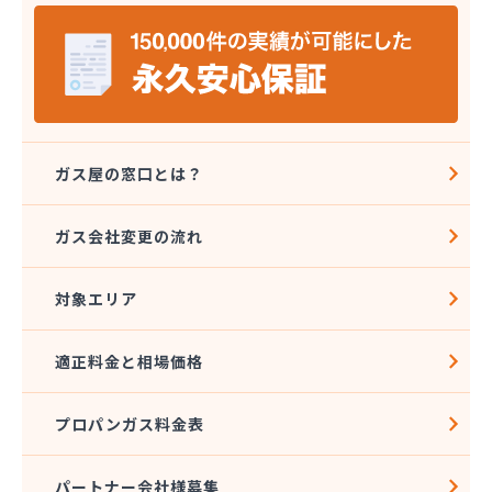
株式会社セイカ 京王営業所
株式会社タジマ
株式会社トーエーテクニカ
株式会社トーエル 西東京営業所
株式会社トーセキ
株式会社ながや化学工業
株式会社ニシヤマ
ガス屋の窓口とは？
株式会社フクミヤ
株式会社マキノインクス
ガス会社変更の流れ
株式会社ミツウロコ 城東店
株式会社ミツウロコ 西東京店
対象エリア
株式会社リビングガスショップよしのや
株式会社阿久津商店
株式会社安井商店
適正料金と相場価格
株式会社伊興直井商店
株式会社臼倉商店
プロパンガス料金表
株式会社円上クサマ商店
株式会社乙女屋本店
株式会社加藤ガス設備
パートナー会社様募集