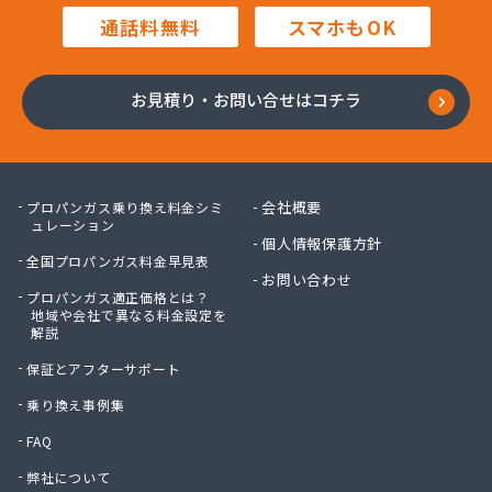
株式会社内田商店
通話料無料
スマホもOK
株式会社鍋屋斉藤商店
株式会社南部燃料
株式会社日本エネルギー
お見積り・お問い合せはコチラ
株式会社八木商店
株式会社富士ホームガス
株式会社福田屋
株式会社福島屋
会社概要
プロパンガス乗り換え料金シミ
株式会社米沢商店
ュレーション
個人情報保護方針
株式会社保延商店
全国プロパンガス料金早見表
株式会社豊島商会
お問い合わせ
プロパンガス適正価格とは？
株式会社木村徳蔵商店
地域や会社で異なる料金設定を
株式会社野口商店
解説
株式会社野崎商店
保証とアフターサポート
株式会社柳屋
株式会社鈴木屋
乗り換え事例集
蒲原燃料住宅設備株式会社 六木営業所
FAQ
関口商店
弊社について
関東エア・ウォーター株式会社 府中営業所