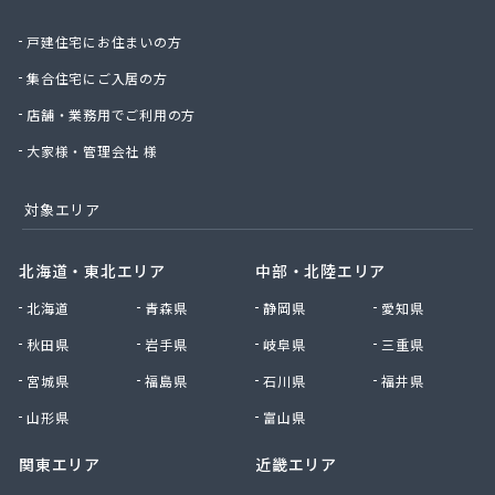
丸光産業株式会社
戸建住宅にお住まいの方
丸松燃料店
丸島石油瓦斯販売
集合住宅にご入居の方
丸嶋商店
店舗・業務用でご利用の方
丸由工材株式会社
久保田商店
大家様・管理会社 様
京北商事株式会社
協栄石油瓦斯株式会社
対象エリア
桐山商店
金子瓦斯興業株式会社
北海道・東北エリア
中部・北陸エリア
串田燃料店
北海道
青森県
静岡県
愛知県
熊谷化学株式会社
原島燃料店
秋田県
岩手県
岐阜県
三重県
原燃料店
宮城県
福島県
石川県
福井県
古姓商店
五十嵐燃料店
山形県
富山県
向山商店
関東エリア
近畿エリア
江本商店
高橋商店