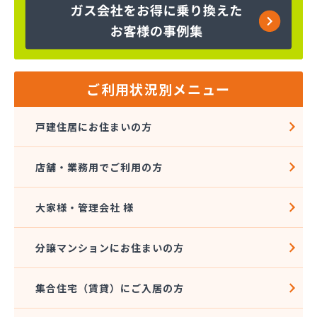
株式会社インデス
株式会社エクシング
株式会社エネサンス関東 八王子営業所
株式会社エネルギーライフ
株式会社オージーサービス
ご利用状況別メニュー
株式会社おのざわ
株式会社オマタ
戸建住居にお住まいの方
株式会社ガスパル青梅販売所
株式会社クラスタ 町田営業所
店舗・業務用でご利用の方
株式会社グリーンエネルギー関東
株式会社サイサン 新小岩営業所
株式会社さかなや本店 プロパンガス燃料部
大家様・管理会社 様
株式会社サクマ
株式会社サト商ビルフレックス
分譲マンションにお住まいの方
株式会社サンマイティ
株式会社シャイニングサービス 江戸川営業所
集合住宅（賃貸）にご入居の方
株式会社スギモト
株式会社スズキ