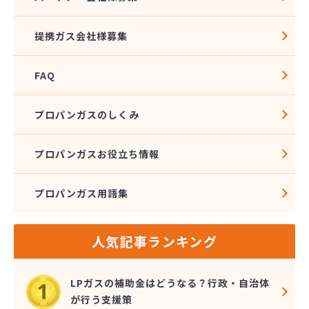
株式会社加藤テック
株式会社河野商店
提携ガス会社様募集
株式会社角屋
株式会社菊屋住宅設備
FAQ
株式会社久光
株式会社近藤ホームガス
株式会社後藤商事
プロパンガスのしくみ
株式会社荒井
株式会社高田総業
プロパンガスお役立ち情報
株式会社高木商店
株式会社今西
プロパンガス用語集
株式会社三金住宅
株式会社山金
株式会社山口商店
人気記事ランキング
株式会社山本燃料住設サービス
株式会社市川燃料店
株式会社滋田燃料
LPガスの補助金はどうなる？行政・自治体
株式会社式会社大勝
が行う支援策
株式会社樹木屋