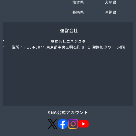
佐賀県
宮崎県
小島進商店
小堀商店
長崎県
沖縄県
小林金司商店
松屋商店
運営会社
松島商店
松葉商店
株式会社エネジスタ
上千葉プロパン
住所：〒104-0044 東京都中央区明石町８−１ 聖路加タワー 34階
城東ガス株式会社
城北合同液化瓦斯株式会社
城北酸素株式会社
城北文化瓦斯 井出商会
水口酸素株式会社
清水屋商店
清水燃料株式会社営業本部
西宮商店
青木伸行商店
SNS公式アカウント
青木燃料店
石渡商店
川島商店