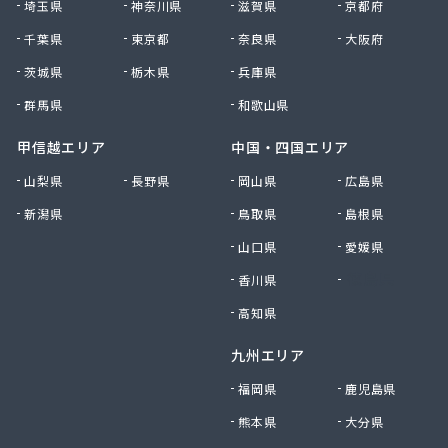
埼玉県
神奈川県
滋賀県
京都府
高野商店
千葉県
東京都
奈良県
大阪府
佐藤燃料店
佐野商店
茨城県
栃木県
兵庫県
細野商事株式会社
群馬県
和歌山県
坂上商店
坂本燃料店
甲信越エリア
中国・四国エリア
三ツ輪液化瓦斯株式会社 多摩営業所
山梨県
長野県
岡山県
広島県
三ツ輪液化瓦斯株式会社 東京営業所
新潟県
鳥取県
島根県
三喜屋商店
三好屋商店
山口県
愛媛県
三多摩燃料株式会社
香川県
徳島県
山一産業株式会社
山岸商店
高知県
秋川ガス株式会社
九州エリア
出浦液化ガス株式会社
小原商店
福岡県
鹿児島県
小川燃料店
熊本県
大分県
小池運輸商事株式会社