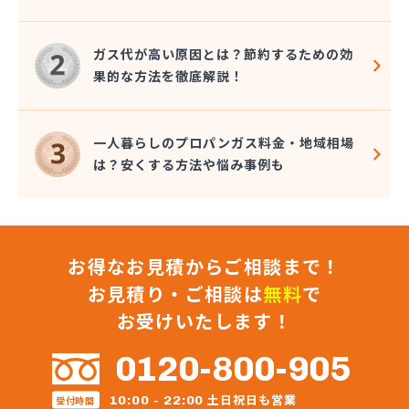
株式会社秋元商店
株式会社小泉太郎商店
ガス代が高い原因とは？節約するための効
株式会社昭光
果的な方法を徹底解説！
株式会社松陰会舘
株式会社森山
株式会社星医療酸器
一人暮らしのプロパンガス料金・地域相場
株式会社青路商会
は？安くする方法や悩み事例も
株式会社石井商店
株式会社大高商店
株式会社大村屋商店
株式会社大野商会
お得なお見積からご相談まで！
株式会社池田明商店
株式会社朝日屋商店
お見積り・ご相談は
無料
で
株式会社田口興産
お受けいたします！
株式会社田島 八王子営業所
株式会社田島商店
0120-800-905
株式会社東京文化総業
株式会社栃木屋商店
土日祝日も営業
10:00 - 22:00
受付時間