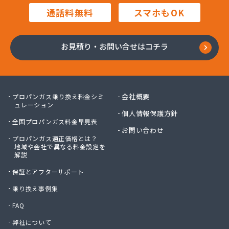
株式会社内田商店
通話料無料
スマホもOK
株式会社鍋屋斉藤商店
株式会社南部燃料
株式会社日本エネルギー
お見積り・お問い合せはコチラ
株式会社八木商店
株式会社富士ホームガス
株式会社福田屋
株式会社福島屋
会社概要
プロパンガス乗り換え料金シミ
株式会社米沢商店
ュレーション
個人情報保護方針
株式会社保延商店
全国プロパンガス料金早見表
株式会社豊島商会
お問い合わせ
プロパンガス適正価格とは？
株式会社木村徳蔵商店
地域や会社で異なる料金設定を
株式会社野口商店
解説
株式会社野崎商店
保証とアフターサポート
株式会社柳屋
株式会社鈴木屋
乗り換え事例集
蒲原燃料住宅設備株式会社 六木営業所
FAQ
関口商店
弊社について
関東エア・ウォーター株式会社 府中営業所