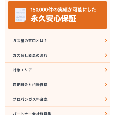
株式会社セイカ 京王営業所
株式会社タジマ
株式会社トーエーテクニカ
株式会社トーエル 西東京営業所
株式会社トーセキ
株式会社ながや化学工業
株式会社ニシヤマ
ガス屋の窓口とは？
株式会社フクミヤ
株式会社マキノインクス
ガス会社変更の流れ
株式会社ミツウロコ 城東店
株式会社ミツウロコ 西東京店
対象エリア
株式会社リビングガスショップよしのや
株式会社阿久津商店
株式会社安井商店
適正料金と相場価格
株式会社伊興直井商店
株式会社臼倉商店
プロパンガス料金表
株式会社円上クサマ商店
株式会社乙女屋本店
株式会社加藤ガス設備
パートナー会社様募集