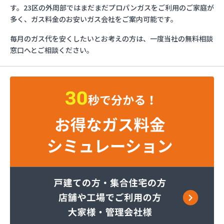
とんや木下産業有限会社
す。23区の外周部ではまだまだプロパンガスをご利用のご家庭が
フジオックス株式会社 東京営業所
多く、ガス料金のお安いガス会社をご案内可能です。
ふじや大久保商店
毎月のガス代を安くしたいとお考えの方は、一度当社の無料相談
ほっとガス旭リビング株式会社
窓口へとご相談ください。
ほっとガス株式会社
マルヰガス東京株式会社 多摩営業所
マルヰガス東京株式会社
マルヰガス東京株式会社 福生営業所
ミナミ油化株式会社
ミライフ株式会社 城東店
ミライフ株式会社 あきる野店
ヤオキン商事株式会社
やまはちプロパン株式会社
リビングプラザあいかわ
レモンガス株式会社 八王子支店
ワカマツ株式会社
芦川商事株式会社
綾瀬燃料株式会社
伊吹石油ガス株式会社