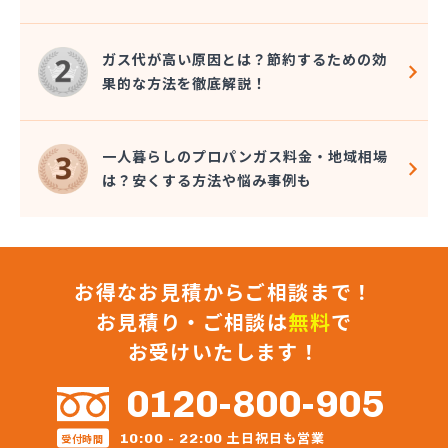
株式会社秋元商店
株式会社小泉太郎商店
ガス代が高い原因とは？節約するための効
株式会社昭光
果的な方法を徹底解説！
株式会社松陰会舘
株式会社森山
株式会社星医療酸器
一人暮らしのプロパンガス料金・地域相場
株式会社青路商会
は？安くする方法や悩み事例も
株式会社石井商店
株式会社大高商店
株式会社大村屋商店
株式会社大野商会
お得なお見積からご相談まで！
株式会社池田明商店
株式会社朝日屋商店
お見積り・ご相談は
無料
で
株式会社田口興産
お受けいたします！
株式会社田島 八王子営業所
株式会社田島商店
0120-800-905
株式会社東京文化総業
株式会社栃木屋商店
土日祝日も営業
10:00 - 22:00
受付時間