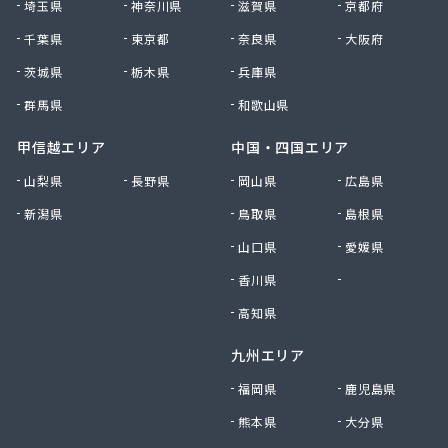
埼玉県
神奈川県
滋賀県
京都府
高野商店
千葉県
東京都
奈良県
大阪府
佐藤燃料店
佐野商店
茨城県
栃木県
兵庫県
細野商事株式会社
群馬県
和歌山県
坂上商店
坂本燃料店
甲信越エリア
中国・四国エリア
三ツ輪液化瓦斯株式会社 多摩営業所
山梨県
長野県
岡山県
広島県
三ツ輪液化瓦斯株式会社 東京営業所
新潟県
鳥取県
島根県
三喜屋商店
三好屋商店
山口県
愛媛県
三多摩燃料株式会社
香川県
徳島県
山一産業株式会社
山岸商店
高知県
秋川ガス株式会社
九州エリア
出浦液化ガス株式会社
小原商店
福岡県
鹿児島県
小川燃料店
熊本県
大分県
小池運輸商事株式会社