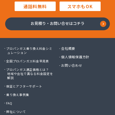
株式会社内田商店
通話料無料
スマホもOK
株式会社鍋屋斉藤商店
株式会社南部燃料
株式会社日本エネルギー
お見積り・お問い合せはコチラ
株式会社八木商店
株式会社富士ホームガス
株式会社福田屋
株式会社福島屋
会社概要
プロパンガス乗り換え料金シミ
株式会社米沢商店
ュレーション
個人情報保護方針
株式会社保延商店
全国プロパンガス料金早見表
株式会社豊島商会
お問い合わせ
プロパンガス適正価格とは？
株式会社木村徳蔵商店
地域や会社で異なる料金設定を
株式会社野口商店
解説
株式会社野崎商店
保証とアフターサポート
株式会社柳屋
株式会社鈴木屋
乗り換え事例集
蒲原燃料住宅設備株式会社 六木営業所
FAQ
関口商店
弊社について
関東エア・ウォーター株式会社 府中営業所