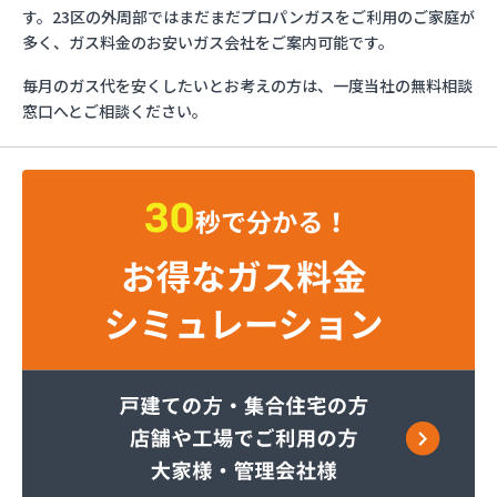
とんや木下産業有限会社
す。23区の外周部ではまだまだプロパンガスをご利用のご家庭が
フジオックス株式会社 東京営業所
多く、ガス料金のお安いガス会社をご案内可能です。
ふじや大久保商店
毎月のガス代を安くしたいとお考えの方は、一度当社の無料相談
ほっとガス旭リビング株式会社
窓口へとご相談ください。
ほっとガス株式会社
マルヰガス東京株式会社 多摩営業所
マルヰガス東京株式会社
マルヰガス東京株式会社 福生営業所
ミナミ油化株式会社
ミライフ株式会社 城東店
ミライフ株式会社 あきる野店
ヤオキン商事株式会社
やまはちプロパン株式会社
リビングプラザあいかわ
レモンガス株式会社 八王子支店
ワカマツ株式会社
芦川商事株式会社
綾瀬燃料株式会社
伊吹石油ガス株式会社