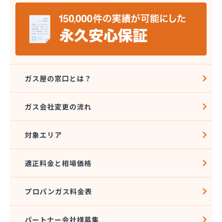
株式会社セイカ 京王営業所
株式会社タジマ
株式会社トーエーテクニカ
株式会社トーエル 西東京営業所
株式会社トーセキ
株式会社ながや化学工業
株式会社ニシヤマ
ガス屋の窓口とは？
株式会社フクミヤ
株式会社マキノインクス
ガス会社変更の流れ
株式会社ミツウロコ 城東店
株式会社ミツウロコ 西東京店
対象エリア
株式会社リビングガスショップよしのや
株式会社阿久津商店
株式会社安井商店
適正料金と相場価格
株式会社伊興直井商店
株式会社臼倉商店
プロパンガス料金表
株式会社円上クサマ商店
株式会社乙女屋本店
株式会社加藤ガス設備
パートナー会社様募集