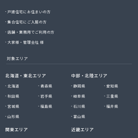
丸光産業株式会社
戸建住宅にお住まいの方
丸松燃料店
丸島石油瓦斯販売
集合住宅にご入居の方
丸嶋商店
店舗・業務用でご利用の方
丸由工材株式会社
久保田商店
大家様・管理会社 様
京北商事株式会社
協栄石油瓦斯株式会社
対象エリア
桐山商店
金子瓦斯興業株式会社
北海道・東北エリア
中部・北陸エリア
串田燃料店
北海道
青森県
静岡県
愛知県
熊谷化学株式会社
原島燃料店
秋田県
岩手県
岐阜県
三重県
原燃料店
宮城県
福島県
石川県
福井県
古姓商店
五十嵐燃料店
山形県
富山県
向山商店
関東エリア
近畿エリア
江本商店
高橋商店