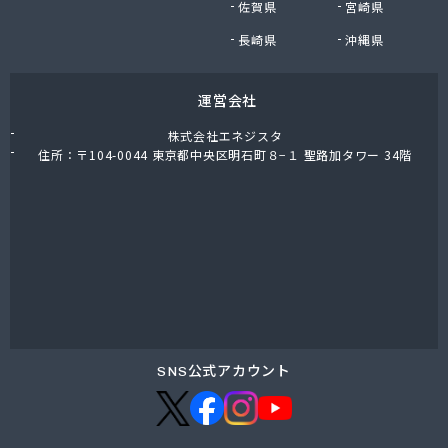
佐賀県
宮崎県
小島進商店
小堀商店
長崎県
沖縄県
小林金司商店
松屋商店
運営会社
松島商店
松葉商店
株式会社エネジスタ
上千葉プロパン
住所：〒104-0044 東京都中央区明石町８−１ 聖路加タワー 34階
城東ガス株式会社
城北合同液化瓦斯株式会社
城北酸素株式会社
城北文化瓦斯 井出商会
水口酸素株式会社
清水屋商店
清水燃料株式会社営業本部
西宮商店
青木伸行商店
SNS公式アカウント
青木燃料店
石渡商店
川島商店