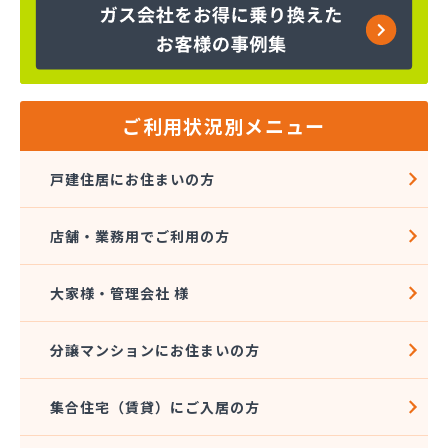
株式会社インデス
株式会社エクシング
株式会社エネサンス関東 八王子営業所
株式会社エネルギーライフ
株式会社オージーサービス
ご利用状況別メニュー
株式会社おのざわ
株式会社オマタ
戸建住居にお住まいの方
株式会社ガスパル青梅販売所
株式会社クラスタ 町田営業所
店舗・業務用でご利用の方
株式会社グリーンエネルギー関東
株式会社サイサン 新小岩営業所
株式会社さかなや本店 プロパンガス燃料部
大家様・管理会社 様
株式会社サクマ
株式会社サト商ビルフレックス
分譲マンションにお住まいの方
株式会社サンマイティ
株式会社シャイニングサービス 江戸川営業所
集合住宅（賃貸）にご入居の方
株式会社スギモト
株式会社スズキ