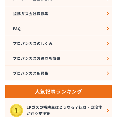
株式会社加藤テック
株式会社河野商店
提携ガス会社様募集
株式会社角屋
株式会社菊屋住宅設備
FAQ
株式会社久光
株式会社近藤ホームガス
株式会社後藤商事
プロパンガスのしくみ
株式会社荒井
株式会社高田総業
プロパンガスお役立ち情報
株式会社高木商店
株式会社今西
プロパンガス用語集
株式会社三金住宅
株式会社山金
株式会社山口商店
人気記事ランキング
株式会社山本燃料住設サービス
株式会社市川燃料店
株式会社滋田燃料
LPガスの補助金はどうなる？行政・自治体
株式会社式会社大勝
が行う支援策
株式会社樹木屋