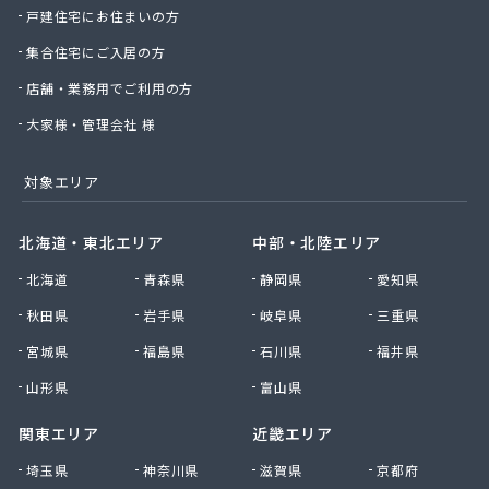
戸建住宅にお住まいの方
丸松燃料店
丸島石油瓦斯販売
集合住宅にご入居の方
丸嶋商店
店舗・業務用でご利用の方
丸由工材株式会社
久保田商店
大家様・管理会社 様
京北商事株式会社
協栄石油瓦斯株式会社
対象エリア
桐山商店
金子瓦斯興業株式会社
北海道・東北エリア
中部・北陸エリア
串田燃料店
北海道
青森県
静岡県
愛知県
熊谷化学株式会社
原島燃料店
秋田県
岩手県
岐阜県
三重県
原燃料店
宮城県
福島県
石川県
福井県
古姓商店
五十嵐燃料店
山形県
富山県
向山商店
関東エリア
近畿エリア
江本商店
高橋商店
埼玉県
神奈川県
滋賀県
京都府