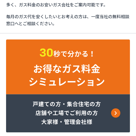
フジオックス株式会社 東京営業所
多く、ガス料金のお安いガス会社をご案内可能です。
ふじや大久保商店
毎月のガス代を安くしたいとお考えの方は、一度当社の無料相談
ほっとガス旭リビング株式会社
窓口へとご相談ください。
ほっとガス株式会社
マルヰガス東京株式会社 多摩営業所
マルヰガス東京株式会社
マルヰガス東京株式会社 福生営業所
ミナミ油化株式会社
ミライフ株式会社 城東店
ミライフ株式会社 あきる野店
ヤオキン商事株式会社
やまはちプロパン株式会社
リビングプラザあいかわ
レモンガス株式会社 八王子支店
ワカマツ株式会社
芦川商事株式会社
綾瀬燃料株式会社
伊吹石油ガス株式会社
井出燃料店