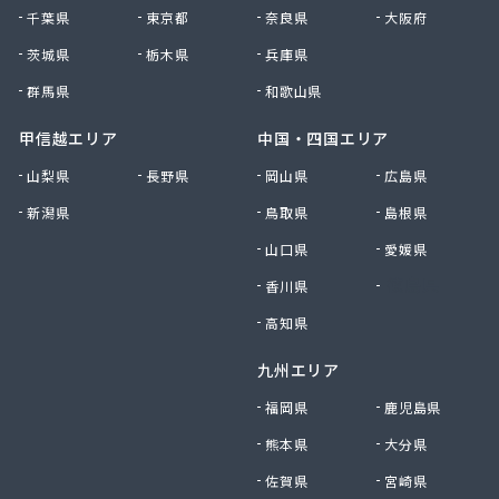
高野商店
千葉県
東京都
奈良県
大阪府
佐藤燃料店
佐野商店
茨城県
栃木県
兵庫県
細野商事株式会社
群馬県
和歌山県
坂上商店
坂本燃料店
甲信越エリア
中国・四国エリア
三ツ輪液化瓦斯株式会社 多摩営業所
山梨県
長野県
岡山県
広島県
三ツ輪液化瓦斯株式会社 東京営業所
新潟県
鳥取県
島根県
三喜屋商店
三好屋商店
山口県
愛媛県
三多摩燃料株式会社
香川県
徳島県
山一産業株式会社
山岸商店
高知県
秋川ガス株式会社
九州エリア
出浦液化ガス株式会社
小原商店
福岡県
鹿児島県
小川燃料店
熊本県
大分県
小池運輸商事株式会社
佐賀県
宮崎県
小島進商店