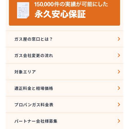
株式会社タジマ
株式会社トーエーテクニカ
株式会社トーエル 西東京営業所
株式会社トーセキ
株式会社ながや化学工業
株式会社ニシヤマ
ガス屋の窓口とは？
株式会社フクミヤ
株式会社マキノインクス
ガス会社変更の流れ
株式会社ミツウロコ 城東店
株式会社ミツウロコ 西東京店
対象エリア
株式会社リビングガスショップよしのや
株式会社阿久津商店
株式会社安井商店
適正料金と相場価格
株式会社伊興直井商店
株式会社臼倉商店
プロパンガス料金表
株式会社円上クサマ商店
株式会社乙女屋本店
株式会社加藤ガス設備
パートナー会社様募集
株式会社加藤テック