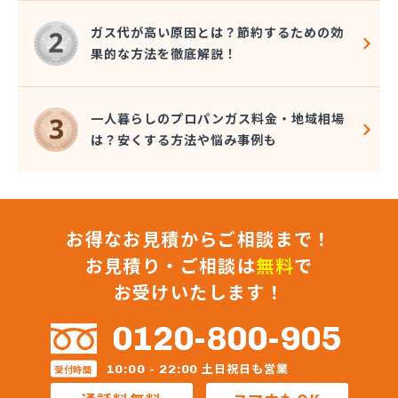
株式会社秋元商店
株式会社小泉太郎商店
ガス代が高い原因とは？節約するための効
株式会社昭光
果的な方法を徹底解説！
株式会社松陰会舘
株式会社森山
株式会社星医療酸器
一人暮らしのプロパンガス料金・地域相場
株式会社青路商会
は？安くする方法や悩み事例も
株式会社石井商店
株式会社大高商店
株式会社大村屋商店
株式会社大野商会
お得なお見積からご相談まで！
株式会社池田明商店
株式会社朝日屋商店
お見積り・ご相談は
無料
で
株式会社田口興産
お受けいたします！
株式会社田島 八王子営業所
株式会社田島商店
0120-800-905
株式会社東京文化総業
株式会社栃木屋商店
土日祝日も営業
10:00 - 22:00
受付時間
株式会社内田商店