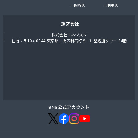
小堀商店
長崎県
沖縄県
小林金司商店
松屋商店
運営会社
松島商店
松葉商店
株式会社エネジスタ
上千葉プロパン
住所：〒104-0044 東京都中央区明石町８−１ 聖路加タワー 34階
城東ガス株式会社
城北合同液化瓦斯株式会社
城北酸素株式会社
城北文化瓦斯 井出商会
水口酸素株式会社
清水屋商店
清水燃料株式会社営業本部
西宮商店
青木伸行商店
SNS公式アカウント
青木燃料店
石渡商店
川島商店
早川燃料店