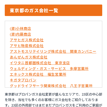
東京都のガス会社一覧
(資)小林商店
(資)内藤商店
アサヒガス株式会社
アサヒ物産株式会社
アストモスリテイリング株式会社 関東カンパニー
あんぜんガス株式会社
イワタニ首都圏株式会社 東京支店
ウェルディング・ガス・サービス 多摩営業所
エネックス株式会社 福生営業所
キガタプロパン
グッドライフサーラ関東株式会社 八王子営業所
コバ商株式会社
東京都はプロパンガス会社変更が盛んなエリアで、23区の中心部
トモプロ株式会社
を除き、当社でも多くのお客様にガス会社をご紹介しておりま
とんや木下産業有限会社
す。23区の外周部ではまだまだプロパンガスをご利用のご家庭が