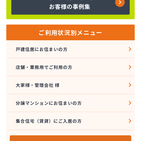
株式会社インデス
株式会社エクシング
株式会社エネサンス関東 八王子営業所
株式会社エネルギーライフ
株式会社オージーサービス
ご利用状況別メニュー
株式会社おのざわ
株式会社オマタ
戸建住居にお住まいの方
株式会社ガスパル青梅販売所
株式会社クラスタ 町田営業所
店舗・業務用でご利用の方
株式会社グリーンエネルギー関東
株式会社サイサン 新小岩営業所
株式会社さかなや本店 プロパンガス燃料部
大家様・管理会社 様
株式会社サクマ
株式会社サト商ビルフレックス
分譲マンションにお住まいの方
株式会社サンマイティ
株式会社シャイニングサービス 江戸川営業所
集合住宅（賃貸）にご入居の方
株式会社スギモト
株式会社スズキ
株式会社セイカ 京王営業所