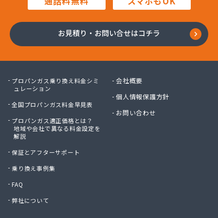
通話料無料
スマホもOK
株式会社鍋屋斉藤商店
株式会社南部燃料
株式会社日本エネルギー
お見積り・お問い合せはコチラ
株式会社八木商店
株式会社富士ホームガス
株式会社福田屋
株式会社福島屋
会社概要
プロパンガス乗り換え料金シミ
株式会社米沢商店
ュレーション
個人情報保護方針
株式会社保延商店
全国プロパンガス料金早見表
株式会社豊島商会
お問い合わせ
プロパンガス適正価格とは？
株式会社木村徳蔵商店
地域や会社で異なる料金設定を
株式会社野口商店
解説
株式会社野崎商店
保証とアフターサポート
株式会社柳屋
株式会社鈴木屋
乗り換え事例集
蒲原燃料住宅設備株式会社 六木営業所
FAQ
関口商店
弊社について
関東エア・ウォーター株式会社 府中営業所
丸光産業株式会社