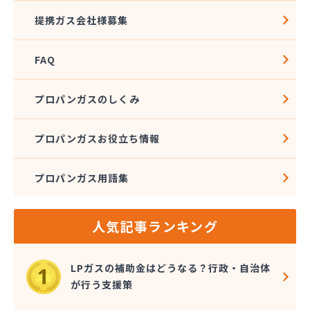
株式会社河野商店
提携ガス会社様募集
株式会社角屋
株式会社菊屋住宅設備
FAQ
株式会社久光
株式会社近藤ホームガス
株式会社後藤商事
プロパンガスのしくみ
株式会社荒井
株式会社高田総業
プロパンガスお役立ち情報
株式会社高木商店
株式会社今西
プロパンガス用語集
株式会社三金住宅
株式会社山金
株式会社山口商店
人気記事ランキング
株式会社山本燃料住設サービス
株式会社市川燃料店
株式会社滋田燃料
LPガスの補助金はどうなる？行政・自治体
株式会社式会社大勝
が行う支援策
株式会社樹木屋