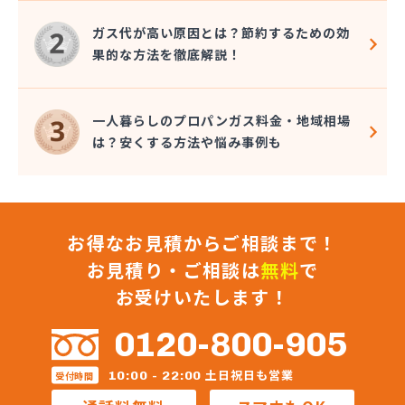
株式会社秋元商店
株式会社小泉太郎商店
ガス代が高い原因とは？節約するための効
株式会社昭光
果的な方法を徹底解説！
株式会社松陰会舘
株式会社森山
株式会社星医療酸器
一人暮らしのプロパンガス料金・地域相場
株式会社青路商会
は？安くする方法や悩み事例も
株式会社石井商店
株式会社大高商店
株式会社大村屋商店
株式会社大野商会
お得なお見積からご相談まで！
株式会社池田明商店
株式会社朝日屋商店
お見積り・ご相談は
無料
で
株式会社田口興産
お受けいたします！
株式会社田島 八王子営業所
株式会社田島商店
0120-800-905
株式会社東京文化総業
株式会社栃木屋商店
土日祝日も営業
10:00 - 22:00
受付時間
株式会社内田商店