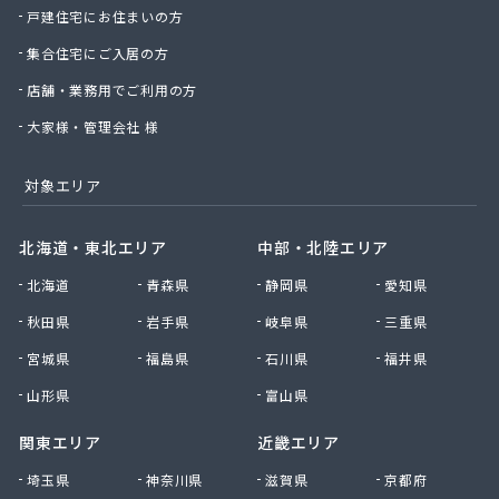
戸建住宅にお住まいの方
丸松燃料店
丸島石油瓦斯販売
集合住宅にご入居の方
丸嶋商店
店舗・業務用でご利用の方
丸由工材株式会社
久保田商店
大家様・管理会社 様
京北商事株式会社
協栄石油瓦斯株式会社
対象エリア
桐山商店
金子瓦斯興業株式会社
北海道・東北エリア
中部・北陸エリア
串田燃料店
北海道
青森県
静岡県
愛知県
熊谷化学株式会社
原島燃料店
秋田県
岩手県
岐阜県
三重県
原燃料店
宮城県
福島県
石川県
福井県
古姓商店
五十嵐燃料店
山形県
富山県
向山商店
関東エリア
近畿エリア
江本商店
高橋商店
埼玉県
神奈川県
滋賀県
京都府