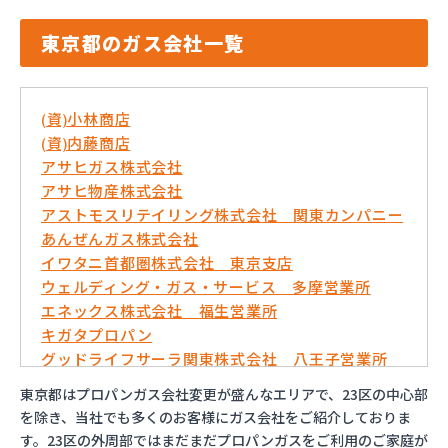
東京都のガス会社一覧
(資)小林商店
(資)内藤商店
アサヒガス株式会社
アサヒ物産株式会社
アストモスリテイリング株式会社 関東カンパニー
あんぜんガス株式会社
イワタニ首都圏株式会社 東京支店
ウェルディング・ガス・サービス 多摩営業所
エネックス株式会社 福生営業所
キガタプロパン
グッドライフサーラ関東株式会社 八王子営業所
コバ商株式会社
東京都はプロパンガス会社変更が盛んなエリアで、23区の中心部
トモプロ株式会社
を除き、当社でも多くのお客様にガス会社をご紹介しておりま
とんや木下産業有限会社
す。23区の外周部ではまだまだプロパンガスをご利用のご家庭が