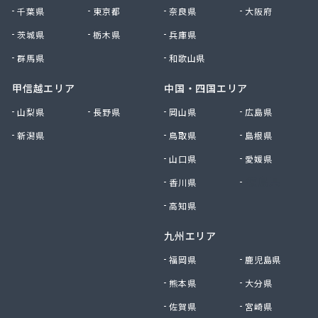
高野商店
千葉県
東京都
奈良県
大阪府
佐藤燃料店
佐野商店
茨城県
栃木県
兵庫県
細野商事株式会社
群馬県
和歌山県
坂上商店
坂本燃料店
甲信越エリア
中国・四国エリア
三ツ輪液化瓦斯株式会社 多摩営業所
山梨県
長野県
岡山県
広島県
三ツ輪液化瓦斯株式会社 東京営業所
新潟県
鳥取県
島根県
三喜屋商店
三好屋商店
山口県
愛媛県
三多摩燃料株式会社
香川県
徳島県
山一産業株式会社
山岸商店
高知県
秋川ガス株式会社
九州エリア
出浦液化ガス株式会社
小原商店
福岡県
鹿児島県
小川燃料店
熊本県
大分県
小池運輸商事株式会社
佐賀県
宮崎県
小島進商店