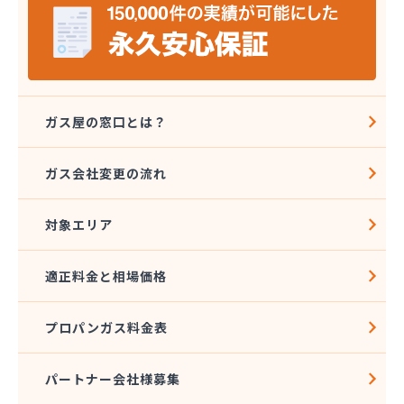
株式会社タジマ
株式会社トーエーテクニカ
株式会社トーエル 西東京営業所
株式会社トーセキ
株式会社ながや化学工業
株式会社ニシヤマ
ガス屋の窓口とは？
株式会社フクミヤ
株式会社マキノインクス
ガス会社変更の流れ
株式会社ミツウロコ 城東店
株式会社ミツウロコ 西東京店
対象エリア
株式会社リビングガスショップよしのや
株式会社阿久津商店
株式会社安井商店
適正料金と相場価格
株式会社伊興直井商店
株式会社臼倉商店
プロパンガス料金表
株式会社円上クサマ商店
株式会社乙女屋本店
株式会社加藤ガス設備
パートナー会社様募集
株式会社加藤テック