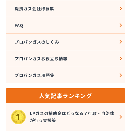
株式会社河野商店
提携ガス会社様募集
株式会社角屋
株式会社菊屋住宅設備
FAQ
株式会社久光
株式会社近藤ホームガス
株式会社後藤商事
プロパンガスのしくみ
株式会社荒井
株式会社高田総業
プロパンガスお役立ち情報
株式会社高木商店
株式会社今西
プロパンガス用語集
株式会社三金住宅
株式会社山金
株式会社山口商店
人気記事ランキング
株式会社山本燃料住設サービス
株式会社市川燃料店
株式会社滋田燃料
LPガスの補助金はどうなる？行政・自治体
株式会社式会社大勝
が行う支援策
株式会社樹木屋