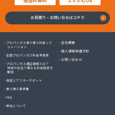
通話料無料
スマホもOK
株式会社鍋屋斉藤商店
株式会社南部燃料
株式会社日本エネルギー
お見積り・お問い合せはコチラ
株式会社八木商店
株式会社富士ホームガス
株式会社福田屋
株式会社福島屋
会社概要
プロパンガス乗り換え料金シミ
株式会社米沢商店
ュレーション
個人情報保護方針
株式会社保延商店
全国プロパンガス料金早見表
株式会社豊島商会
お問い合わせ
プロパンガス適正価格とは？
株式会社木村徳蔵商店
地域や会社で異なる料金設定を
株式会社野口商店
解説
株式会社野崎商店
保証とアフターサポート
株式会社柳屋
株式会社鈴木屋
乗り換え事例集
蒲原燃料住宅設備株式会社 六木営業所
FAQ
関口商店
弊社について
関東エア・ウォーター株式会社 府中営業所
丸光産業株式会社