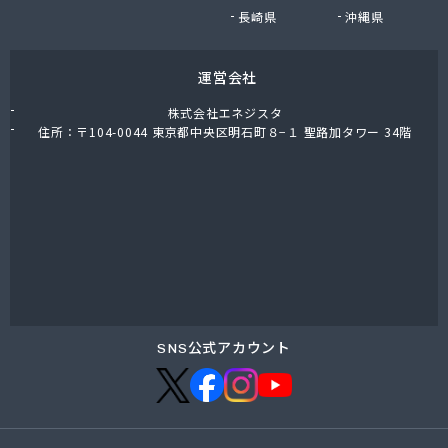
小堀商店
長崎県
沖縄県
小林金司商店
松屋商店
運営会社
松島商店
松葉商店
株式会社エネジスタ
上千葉プロパン
住所：〒104-0044 東京都中央区明石町８−１ 聖路加タワー 34階
城東ガス株式会社
城北合同液化瓦斯株式会社
城北酸素株式会社
城北文化瓦斯 井出商会
水口酸素株式会社
清水屋商店
清水燃料株式会社営業本部
西宮商店
青木伸行商店
SNS公式アカウント
青木燃料店
石渡商店
川島商店
早川燃料店