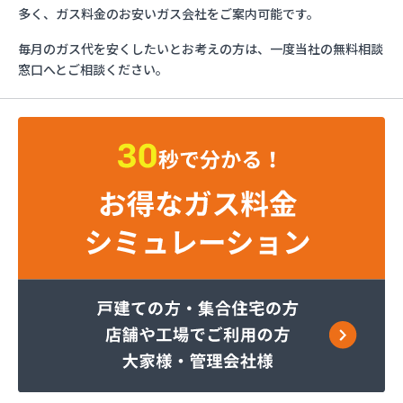
フジオックス株式会社 東京営業所
多く、ガス料金のお安いガス会社をご案内可能です。
ふじや大久保商店
毎月のガス代を安くしたいとお考えの方は、一度当社の無料相談
ほっとガス旭リビング株式会社
窓口へとご相談ください。
ほっとガス株式会社
マルヰガス東京株式会社 多摩営業所
マルヰガス東京株式会社
マルヰガス東京株式会社 福生営業所
ミナミ油化株式会社
ミライフ株式会社 城東店
ミライフ株式会社 あきる野店
ヤオキン商事株式会社
やまはちプロパン株式会社
リビングプラザあいかわ
レモンガス株式会社 八王子支店
ワカマツ株式会社
芦川商事株式会社
綾瀬燃料株式会社
伊吹石油ガス株式会社
井出燃料店