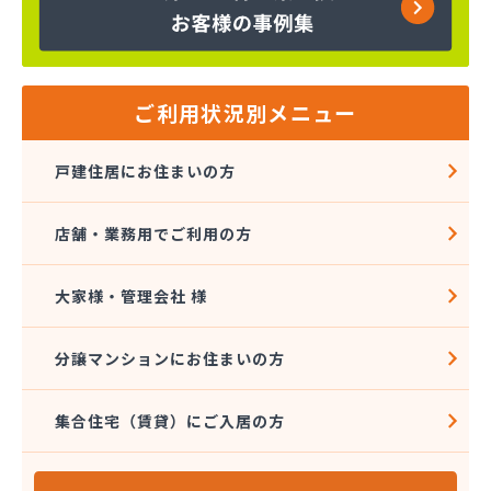
株式会社インデス
株式会社エクシング
株式会社エネサンス関東 八王子営業所
株式会社エネルギーライフ
株式会社オージーサービス
ご利用状況別メニュー
株式会社おのざわ
株式会社オマタ
戸建住居にお住まいの方
株式会社ガスパル青梅販売所
株式会社クラスタ 町田営業所
店舗・業務用でご利用の方
株式会社グリーンエネルギー関東
株式会社サイサン 新小岩営業所
株式会社さかなや本店 プロパンガス燃料部
大家様・管理会社 様
株式会社サクマ
株式会社サト商ビルフレックス
分譲マンションにお住まいの方
株式会社サンマイティ
株式会社シャイニングサービス 江戸川営業所
集合住宅（賃貸）にご入居の方
株式会社スギモト
株式会社スズキ
株式会社セイカ 京王営業所