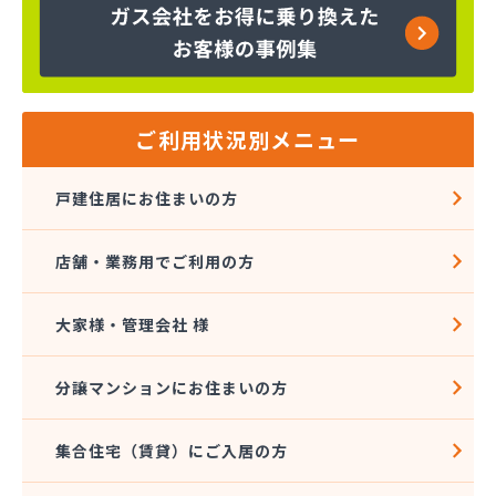
株式会社インデス
株式会社エクシング
株式会社エネサンス関東 八王子営業所
株式会社エネルギーライフ
株式会社オージーサービス
ご利用状況別メニュー
株式会社おのざわ
株式会社オマタ
戸建住居にお住まいの方
株式会社ガスパル青梅販売所
株式会社クラスタ 町田営業所
店舗・業務用でご利用の方
株式会社グリーンエネルギー関東
株式会社サイサン 新小岩営業所
株式会社さかなや本店 プロパンガス燃料部
大家様・管理会社 様
株式会社サクマ
株式会社サト商ビルフレックス
分譲マンションにお住まいの方
株式会社サンマイティ
株式会社シャイニングサービス 江戸川営業所
集合住宅（賃貸）にご入居の方
株式会社スギモト
株式会社スズキ