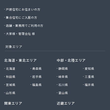
丸光産業株式会社
戸建住宅にお住まいの方
丸松燃料店
丸島石油瓦斯販売
集合住宅にご入居の方
丸嶋商店
店舗・業務用でご利用の方
丸由工材株式会社
久保田商店
大家様・管理会社 様
京北商事株式会社
協栄石油瓦斯株式会社
対象エリア
桐山商店
金子瓦斯興業株式会社
北海道・東北エリア
中部・北陸エリア
串田燃料店
北海道
青森県
静岡県
愛知県
熊谷化学株式会社
原島燃料店
秋田県
岩手県
岐阜県
三重県
原燃料店
宮城県
福島県
石川県
福井県
古姓商店
五十嵐燃料店
山形県
富山県
向山商店
関東エリア
近畿エリア
江本商店
高橋商店