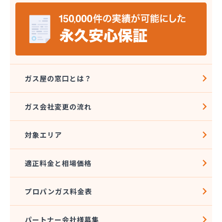
株式会社セイカ 京王営業所
株式会社タジマ
株式会社トーエーテクニカ
株式会社トーエル 西東京営業所
株式会社トーセキ
株式会社ながや化学工業
株式会社ニシヤマ
ガス屋の窓口とは？
株式会社フクミヤ
株式会社マキノインクス
ガス会社変更の流れ
株式会社ミツウロコ 城東店
株式会社ミツウロコ 西東京店
対象エリア
株式会社リビングガスショップよしのや
株式会社阿久津商店
株式会社安井商店
適正料金と相場価格
株式会社伊興直井商店
株式会社臼倉商店
プロパンガス料金表
株式会社円上クサマ商店
株式会社乙女屋本店
株式会社加藤ガス設備
パートナー会社様募集