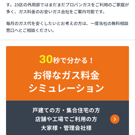
とんや木下産業有限会社
す。23区の外周部ではまだまだプロパンガスをご利用のご家庭が
フジオックス株式会社 東京営業所
多く、ガス料金のお安いガス会社をご案内可能です。
ふじや大久保商店
毎月のガス代を安くしたいとお考えの方は、一度当社の無料相談
ほっとガス旭リビング株式会社
窓口へとご相談ください。
ほっとガス株式会社
マルヰガス東京株式会社 多摩営業所
マルヰガス東京株式会社
マルヰガス東京株式会社 福生営業所
ミナミ油化株式会社
ミライフ株式会社 城東店
ミライフ株式会社 あきる野店
ヤオキン商事株式会社
やまはちプロパン株式会社
リビングプラザあいかわ
レモンガス株式会社 八王子支店
ワカマツ株式会社
芦川商事株式会社
綾瀬燃料株式会社
伊吹石油ガス株式会社