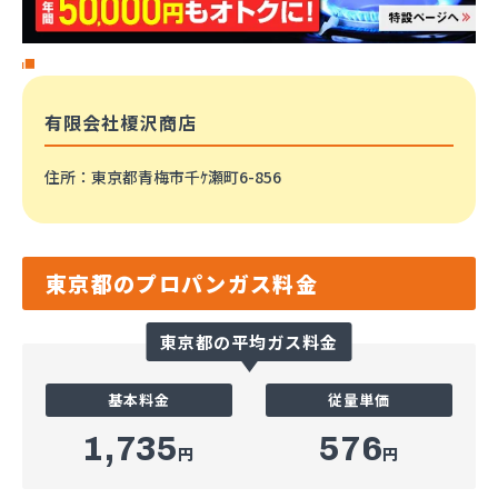
有限会社榎沢商店
住所
：東京都青梅市千ｹ瀬町6-856
東京都のプロパンガス料金
東京都の平均ガス料金
基本料金
従量単価
1,735
576
円
円