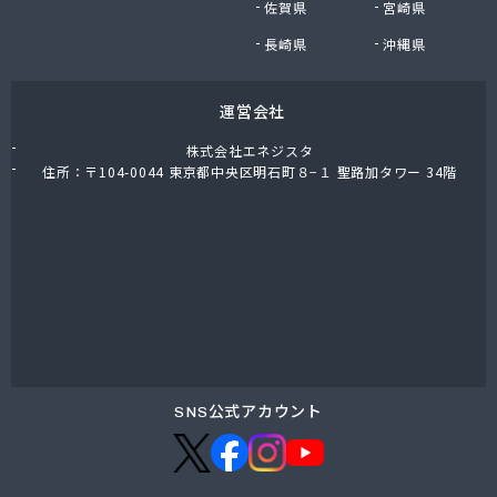
佐賀県
宮崎県
小島進商店
小堀商店
長崎県
沖縄県
小林金司商店
松屋商店
運営会社
松島商店
松葉商店
株式会社エネジスタ
上千葉プロパン
住所：〒104-0044 東京都中央区明石町８−１ 聖路加タワー 34階
城東ガス株式会社
城北合同液化瓦斯株式会社
城北酸素株式会社
城北文化瓦斯 井出商会
水口酸素株式会社
清水屋商店
清水燃料株式会社営業本部
西宮商店
青木伸行商店
SNS公式アカウント
青木燃料店
石渡商店
川島商店