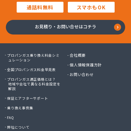
株式会社内田商店
通話料無料
スマホもOK
株式会社鍋屋斉藤商店
株式会社南部燃料
株式会社日本エネルギー
お見積り・お問い合せはコチラ
株式会社八木商店
株式会社富士ホームガス
株式会社福田屋
株式会社福島屋
会社概要
プロパンガス乗り換え料金シミ
株式会社米沢商店
ュレーション
個人情報保護方針
株式会社保延商店
全国プロパンガス料金早見表
株式会社豊島商会
お問い合わせ
プロパンガス適正価格とは？
株式会社木村徳蔵商店
地域や会社で異なる料金設定を
株式会社野口商店
解説
株式会社野崎商店
保証とアフターサポート
株式会社柳屋
株式会社鈴木屋
乗り換え事例集
蒲原燃料住宅設備株式会社 六木営業所
FAQ
関口商店
弊社について
関東エア・ウォーター株式会社 府中営業所