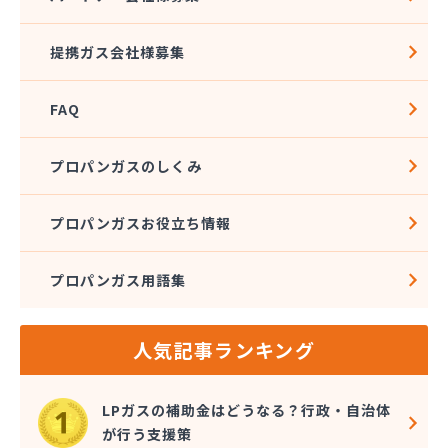
株式会社加藤テック
株式会社河野商店
提携ガス会社様募集
株式会社角屋
株式会社菊屋住宅設備
FAQ
株式会社久光
株式会社近藤ホームガス
株式会社後藤商事
プロパンガスのしくみ
株式会社荒井
株式会社高田総業
プロパンガスお役立ち情報
株式会社高木商店
株式会社今西
プロパンガス用語集
株式会社三金住宅
株式会社山金
株式会社山口商店
人気記事ランキング
株式会社山本燃料住設サービス
株式会社市川燃料店
株式会社滋田燃料
LPガスの補助金はどうなる？行政・自治体
株式会社式会社大勝
が行う支援策
株式会社樹木屋