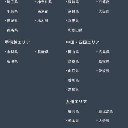
埼玉県
神奈川県
滋賀県
京都府
高野商店
千葉県
東京都
奈良県
大阪府
佐藤燃料店
佐野商店
茨城県
栃木県
兵庫県
細野商事株式会社
群馬県
和歌山県
坂上商店
坂本燃料店
甲信越エリア
中国・四国エリア
三ツ輪液化瓦斯株式会社 多摩営業所
山梨県
長野県
岡山県
広島県
三ツ輪液化瓦斯株式会社 東京営業所
新潟県
鳥取県
島根県
三喜屋商店
三好屋商店
山口県
愛媛県
三多摩燃料株式会社
香川県
徳島県
山一産業株式会社
山岸商店
高知県
秋川ガス株式会社
九州エリア
出浦液化ガス株式会社
小原商店
福岡県
鹿児島県
小川燃料店
熊本県
大分県
小池運輸商事株式会社