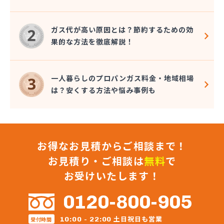
株式会社秋元商店
株式会社小泉太郎商店
ガス代が高い原因とは？節約するための効
株式会社昭光
果的な方法を徹底解説！
株式会社松陰会舘
株式会社森山
株式会社星医療酸器
一人暮らしのプロパンガス料金・地域相場
株式会社青路商会
は？安くする方法や悩み事例も
株式会社石井商店
株式会社大高商店
株式会社大村屋商店
株式会社大野商会
お得なお見積からご相談まで！
株式会社池田明商店
株式会社朝日屋商店
お見積り・ご相談は
無料
で
株式会社田口興産
お受けいたします！
株式会社田島 八王子営業所
株式会社田島商店
0120-800-905
株式会社東京文化総業
株式会社栃木屋商店
土日祝日も営業
10:00 - 22:00
受付時間