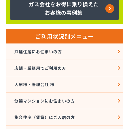
株式会社インデス
株式会社エクシング
株式会社エネサンス関東 八王子営業所
株式会社エネルギーライフ
株式会社オージーサービス
ご利用状況別メニュー
株式会社おのざわ
株式会社オマタ
戸建住居にお住まいの方
株式会社ガスパル青梅販売所
株式会社クラスタ 町田営業所
店舗・業務用でご利用の方
株式会社グリーンエネルギー関東
株式会社サイサン 新小岩営業所
株式会社さかなや本店 プロパンガス燃料部
大家様・管理会社 様
株式会社サクマ
株式会社サト商ビルフレックス
分譲マンションにお住まいの方
株式会社サンマイティ
株式会社シャイニングサービス 江戸川営業所
集合住宅（賃貸）にご入居の方
株式会社スギモト
株式会社スズキ