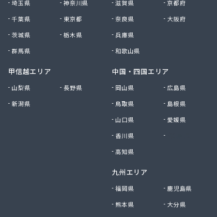
埼玉県
神奈川県
滋賀県
京都府
高野商店
千葉県
東京都
奈良県
大阪府
佐藤燃料店
佐野商店
茨城県
栃木県
兵庫県
細野商事株式会社
群馬県
和歌山県
坂上商店
坂本燃料店
甲信越エリア
中国・四国エリア
三ツ輪液化瓦斯株式会社 多摩営業所
山梨県
長野県
岡山県
広島県
三ツ輪液化瓦斯株式会社 東京営業所
新潟県
鳥取県
島根県
三喜屋商店
三好屋商店
山口県
愛媛県
三多摩燃料株式会社
香川県
徳島県
山一産業株式会社
山岸商店
高知県
秋川ガス株式会社
九州エリア
出浦液化ガス株式会社
小原商店
福岡県
鹿児島県
小川燃料店
熊本県
大分県
小池運輸商事株式会社