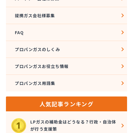
株式会社加藤テック
株式会社河野商店
提携ガス会社様募集
株式会社角屋
株式会社菊屋住宅設備
FAQ
株式会社久光
株式会社近藤ホームガス
株式会社後藤商事
プロパンガスのしくみ
株式会社荒井
株式会社高田総業
プロパンガスお役立ち情報
株式会社高木商店
株式会社今西
プロパンガス用語集
株式会社三金住宅
株式会社山金
株式会社山口商店
人気記事ランキング
株式会社山本燃料住設サービス
株式会社市川燃料店
株式会社滋田燃料
LPガスの補助金はどうなる？行政・自治体
株式会社式会社大勝
が行う支援策
株式会社樹木屋