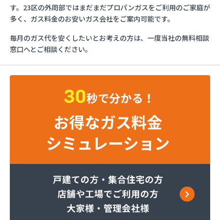
とんや木下産業有限会社
す。23区の外周部ではまだまだプロパンガスをご利用のご家庭が
フジオックス株式会社 東京営業所
多く、ガス料金のお安いガス会社をご案内可能です。
ふじや大久保商店
毎月のガス代を安くしたいとお考えの方は、一度当社の無料相談
ほっとガス旭リビング株式会社
窓口へとご相談ください。
ほっとガス株式会社
マルヰガス東京株式会社 多摩営業所
マルヰガス東京株式会社
マルヰガス東京株式会社 福生営業所
ミナミ油化株式会社
ミライフ株式会社 城東店
ミライフ株式会社 あきる野店
ヤオキン商事株式会社
やまはちプロパン株式会社
リビングプラザあいかわ
レモンガス株式会社 八王子支店
ワカマツ株式会社
芦川商事株式会社
綾瀬燃料株式会社
伊吹石油ガス株式会社