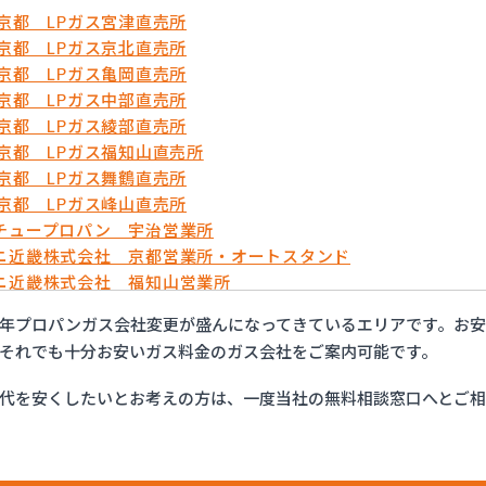
農京都 LPガス宮津直売所
農京都 LPガス京北直売所
農京都 LPガス亀岡直売所
農京都 LPガス中部直売所
農京都 LPガス綾部直売所
農京都 LPガス福知山直売所
農京都 LPガス舞鶴直売所
農京都 LPガス峰山直売所
チュープロパン 宇治営業所
ニ近畿株式会社 京都営業所・オートスタンド
ニ近畿株式会社 福知山営業所
万商店
年プロパンガス会社変更が盛んになってきているエリアです。お
フ西日本株式会社 京滋支店 上鳥羽オートガススタンド
それでも十分お安いガス料金のガス会社をご案内可能です。
商事株式会社
商事株式会社 久世営業所
代を安くしたいとお考えの方は、一度当社の無料相談窓口へとご
商事株式会社 山科営業所
商事株式会社 十条営業所
産業有限会社