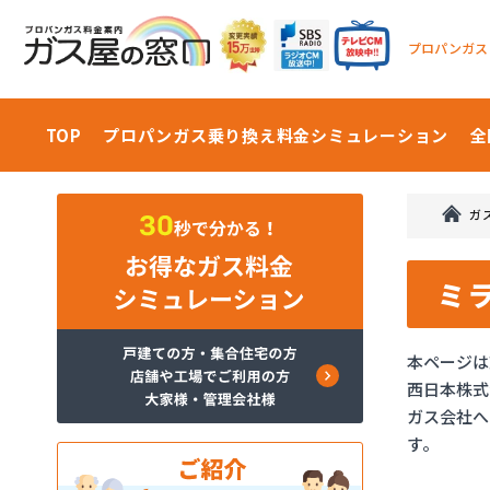
プロパンガス
TOP
プロパンガス乗り換え料金
シミュレーション
全
ガ
ミ
本ページは
西日本株式
ガス会社へ
す。