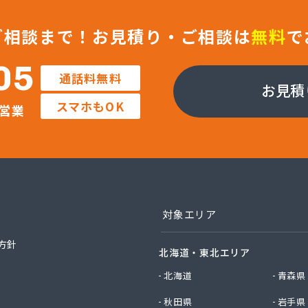
業株式会社 セルフ京都南エコステーション
業株式会社 福知山営業所
ご相談まで！
お見積り・ご相談は
無料
で
社ガストピア
社ガストピア
05
社ガスネット
通話料無料
社キョウプロ
お見積
社キョウプロ 京都支店
スマホもOK
営業
社キョウプロ 城陽支店
社くさか 本社
社くさか 夜久野店
社サンワガス工業
社ホームエネルギー近畿 京都センター
社ミシマ
対象エリア
社モトイ
社宮野商事
方針
社宮野商事
北海道・東北エリア
社宮野商事
北海道
青森県
社宮野商事 大原配送センター
社京洋 LPガス宮津営業所
秋田県
岩手県