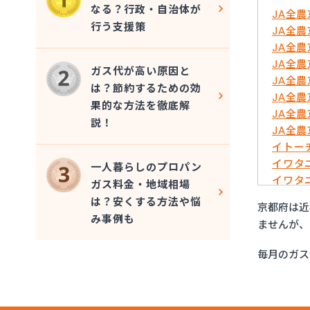
なる？行政・自治体が
JA全
行う支援策
JA全
JA全
JA全
ガス代が高い原因と
JA全
は？節約するための効
JA全
果的な方法を徹底解
JA全
説！
JA全
イトー
イワタ
一人暮らしのプロパン
イワタ
ガス料金・地域相場
はやし
は？安くする方法や悩
京都府は近
ミライ
み事例も
ませんが、
ヤサカ
ヤサカ
毎月のガス
ヤサカ
ヤサカ
阿波島