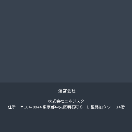
ス株式会社 問屋町営業事務所
料工業株式会社
業株式会社
業株式会社 宮津充填所
業株式会社 耐圧検査場
事株式会社
店
業
産有限会社
商事株式会社 US国道伏見エコ・ステーション
商事株式会社 京都油槽所
商事株式会社 国道伏見SS
商事株式会社 市役所前SS
運営会社
商事株式会社 石油部・SS部
株式会社エネジスタ
商事株式会社 中央市場前SS
住所：〒104-0044 東京都中央区明石町８−１ 聖路加タワー 34階
商事株式会社 京都工場
商事株式会社 北白川SS
店