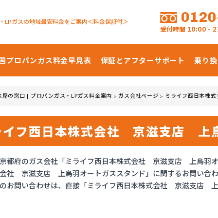
0120
・LPガスの地域最安料金をご案内＜料金保証付＞
受付時間
10:00 -
国プロパンガス
料金早見表
保証とアフターサポート
乗り換
ス屋の窓口 | プロパンガス・LPガス料金案内
ガス会社ページ
ミライフ西日本株式
>
>
ライフ西日本株式会社 京滋支店 上
京都府のガス会社「ミライフ西日本株式会社 京滋支店 上鳥羽
会社 京滋支店 上鳥羽オートガススタンド」に関するお問い合
のお問い合わせは、直接「ミライフ西日本株式会社 京滋支店 