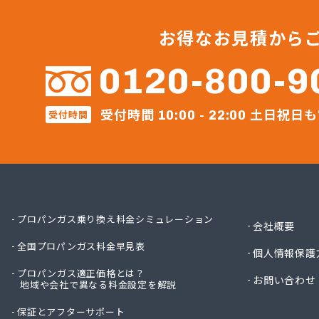
伊丹産
伊丹産
お得なお見積から
株式会
株式会
0120-800-9
株式会
株式会
株式会
受付時間
土日祝日も
受付時間
10:00 - 22:00
株式会
株式会
株式会
株式会
株式会
株式会
プロパンガス乗り換え料金シミュレーション
会社概要
株式会
株式会
全国プロパンガス料金早見表
個人情報保護
株式会
プロパンガス適正価格とは？
株式会
お問い合わせ
地域や会社で異なる料金設定を解説
株式会
保証とアフターサポート
株式会