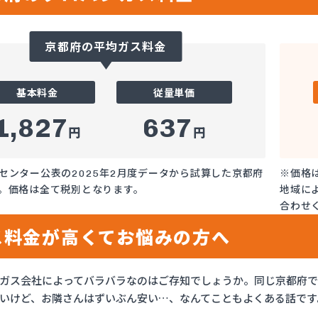
京都府の平均ガス料金
基本料金
従量単価
1,827
637
円
円
センター公表の2025年2月度データから試算した京都府
※価格
。価格は全て税別となります。
地域に
合わせ
ス料金が高くてお悩みの方へ
ガス会社によってバラバラなのはご存知でしょうか。同じ京都府
いけど、お隣さんはずいぶん安い…、なんてこともよくある話です