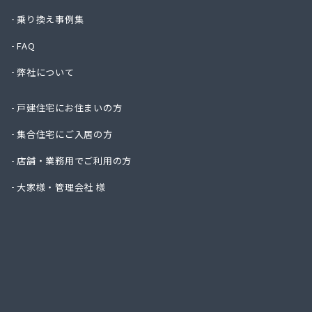
株式会
乗り換え事例集
株式会
株式会
FAQ
株式会
弊社について
株式会
株式会
戸建住宅にお住まいの方
株式会
株式会
集合住宅にご入居の方
株式会
吉見商
店舗・業務用でご利用の方
吉田ガ
大家様・管理会社 様
京都液
京都府
京都府
広瀬・
広瀬産
坂本油
三共ガ
三幸ガ