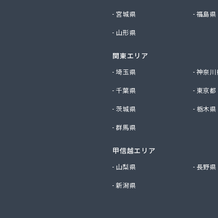
社近畿ガス商会
宮城県
福島県
社山城ガス
社勝西製作所
山形県
社小林ガスサービス
社植村酸素
関東エリア
社西川商店
埼玉県
神奈川
社大京
社田中ガス住宅設備センター
千葉県
東京都
社日尾商事
茨城県
栃木県
店
スサービス株式会社
群馬県
化ガス株式会社
LPガス協会（一般社団法人）・保安センター
甲信越エリア
LPガス協会（一般社団法人） 保安センター北部支所
山梨県
長野県
小谷株式会社
業株式会社
新潟県
化株式会社 京都営業所
ス配送センター
ス株式会社