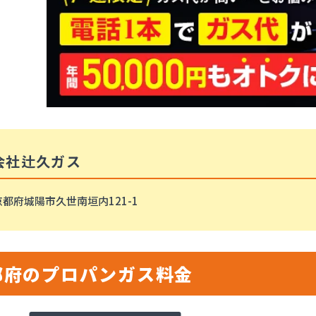
会社辻久ガス
京都府城陽市久世南垣内121-1
都府のプロパンガス料金