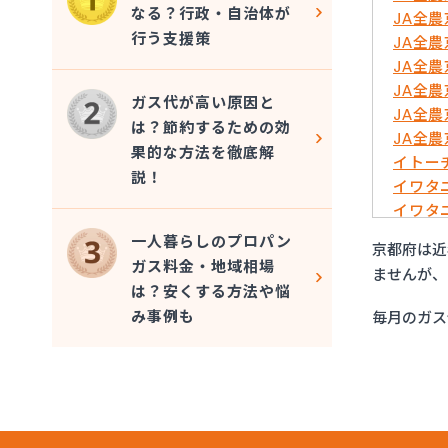
なる？行政・自治体が
JA全
行う支援策
JA全
JA全
JA全
ガス代が高い原因と
JA全
は？節約するための効
JA全
果的な方法を徹底解
イトー
説！
イワタ
イワタ
はやし
一人暮らしのプロパン
京都府は近
ミライ
ガス料金・地域相場
ませんが、
ヤサカ
は？安くする方法や悩
ヤサカ
み事例も
毎月のガス
ヤサカ
ヤサカ
阿波島
伊丹産
伊丹産