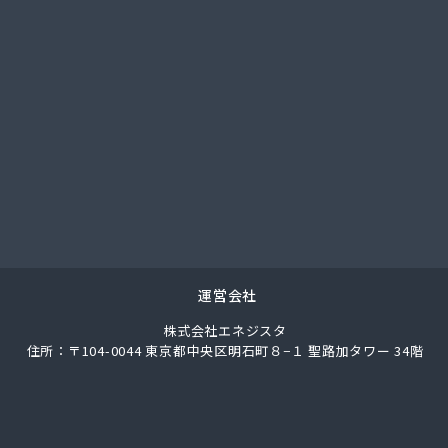
業株式会社
業株式会社 宮津充填所
業株式会社 耐圧検査場
事株式会社
店
業
産有限会社
商事株式会社 US国道伏見エコ・ステーション
商事株式会社 京都油槽所
商事株式会社 国道伏見SS
商事株式会社 市役所前SS
商事株式会社 石油部・SS部
運営会社
商事株式会社 中央市場前SS
株式会社エネジスタ
商事株式会社 京都工場
住所：〒104-0044 東京都中央区明石町８−１ 聖路加タワー 34階
商事株式会社 北白川SS
店
都LPガス福知山直売所
事株式会社ガス本部