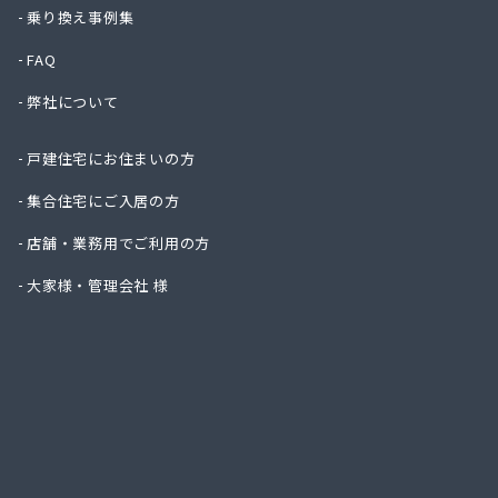
株式会
乗り換え事例集
株式会
FAQ
株式会
株式会
弊社について
株式会
株式会
戸建住宅にお住まいの方
株式会
吉見商
集合住宅にご入居の方
吉田ガ
店舗・業務用でご利用の方
京都液
京都府
大家様・管理会社 様
京都府
広瀬・
広瀬産
坂本油
三共ガ
三幸ガ
三幸ガ
山大燃