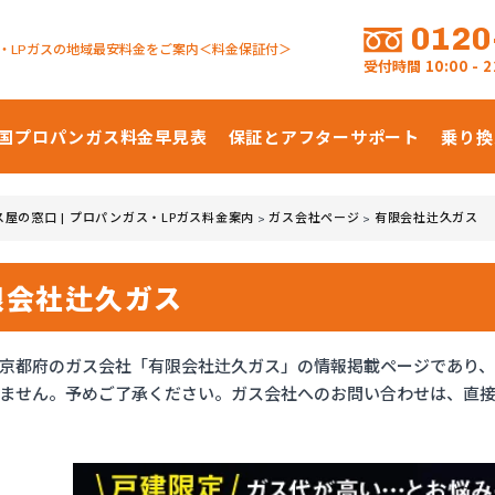
0120
・LPガスの地域最安料金をご案内＜料金保証付＞
受付時間
10:00 -
国プロパンガス
料金早見表
保証とアフターサポート
乗り換
ス屋の窓口 | プロパンガス・LPガス料金案内
ガス会社ページ
有限会社辻久ガス
>
>
限会社辻久ガス
京都府のガス会社「有限会社辻久ガス」の情報掲載ページであり
ません。予めご了承ください。ガス会社へのお問い合わせは、直接