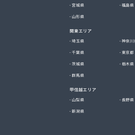
社勝西製作所
宮城県
福島県
社小林ガスサービス
山形県
社植村酸素
社西川商店
関東エリア
社大京
社田中ガス住宅設備センター
埼玉県
神奈川
社日尾商事
千葉県
東京都
店
スサービス株式会社
茨城県
栃木県
化ガス株式会社
群馬県
LPガス協会（一般社団法人）・保安センター
LPガス協会（一般社団法人） 保安センター北部支所
小谷株式会社
甲信越エリア
業株式会社
山梨県
長野県
化株式会社 京都営業所
新潟県
ス配送センター
ス株式会社
ス株式会社 問屋町営業事務所
料工業株式会社