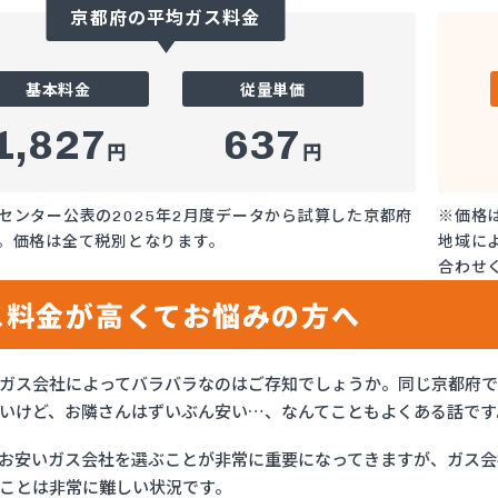
京都府の平均ガス料金
基本料金
従量単価
1,827
637
円
円
センター公表の2025年2月度データから試算した京都府
※価格
。価格は全て税別となります。
地域に
合わせ
ス料金が高くてお悩みの方へ
ガス会社によってバラバラなのはご存知でしょうか。同じ京都府
いけど、お隣さんはずいぶん安い…、なんてこともよくある話です
お安いガス会社を選ぶことが非常に重要になってきますが、ガス会社
ことは非常に難しい状況です。