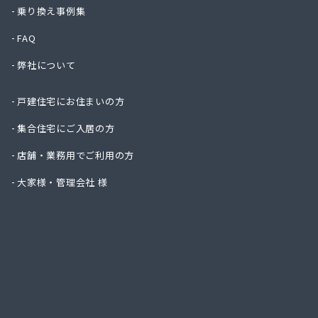
株式会
乗り換え事例集
株式会
FAQ
株式会
株式会
弊社について
株式会
株式会
戸建住宅にお住まいの方
株式会
吉見商
集合住宅にご入居の方
吉田ガ
店舗・業務用でご利用の方
京都液
京都府
大家様・管理会社 様
京都府
広瀬・
広瀬産
坂本油
三共ガ
三幸ガ
三幸ガ
山大燃