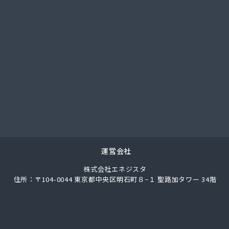
業株式会社
業株式会社 宮津充填所
業株式会社 耐圧検査場
事株式会社
店
業
産有限会社
商事株式会社 US国道伏見エコ・ステーション
商事株式会社 京都油槽所
商事株式会社 国道伏見SS
商事株式会社 市役所前SS
商事株式会社 石油部・SS部
運営会社
商事株式会社 中央市場前SS
株式会社エネジスタ
商事株式会社 京都工場
住所：〒104-0044 東京都中央区明石町８−１ 聖路加タワー 34階
商事株式会社 北白川SS
店
都LPガス福知山直売所
事株式会社ガス本部