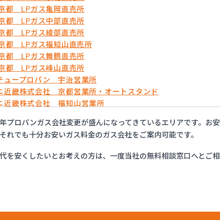
農京都 LPガス亀岡直売所
農京都 LPガス中部直売所
農京都 LPガス綾部直売所
農京都 LPガス福知山直売所
農京都 LPガス舞鶴直売所
農京都 LPガス峰山直売所
チュープロパン 宇治営業所
ニ近畿株式会社 京都営業所・オートスタンド
ニ近畿株式会社 福知山営業所
万商店
年プロパンガス会社変更が盛んになってきているエリアです。お
フ西日本株式会社 京滋支店 上鳥羽オートガススタンド
それでも十分お安いガス料金のガス会社をご案内可能です。
商事株式会社
商事株式会社 久世営業所
代を安くしたいとお考えの方は、一度当社の無料相談窓口へとご
商事株式会社 山科営業所
商事株式会社 十条営業所
産業有限会社
業株式会社 セルフ京都南エコステーション
業株式会社 福知山営業所