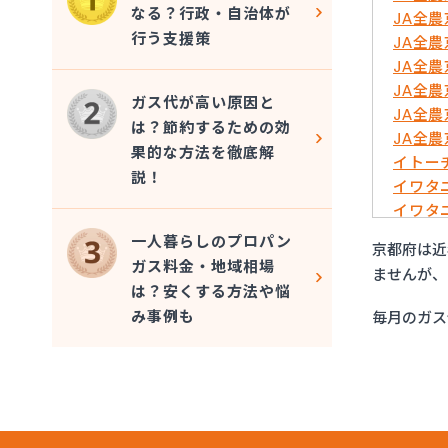
なる？行政・自治体が
JA全
行う支援策
JA全
JA全
JA全
ガス代が高い原因と
JA全
は？節約するための効
JA全
果的な方法を徹底解
イトー
説！
イワタ
イワタ
はやし
一人暮らしのプロパン
京都府は近
ミライ
ガス料金・地域相場
ませんが、
ヤサカ
は？安くする方法や悩
ヤサカ
み事例も
毎月のガス
ヤサカ
ヤサカ
阿波島
伊丹産
伊丹産