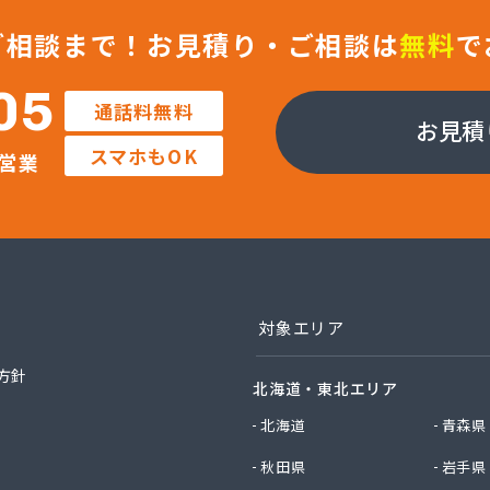
社ガストピア
社ガストピア
ご相談まで！
お見積り・ご相談は
無料
で
社ガスネット
社キョウプロ
05
通話料無料
社キョウプロ 京都支店
お見積
社キョウプロ 城陽支店
スマホもOK
営業
社くさか 本社
社くさか 夜久野店
社サンワガス工業
社ホームエネルギー近畿 京都センター
社ミシマ
社モトイ
社宮野商事
対象エリア
社宮野商事
社宮野商事
方針
北海道・東北エリア
社宮野商事 大原配送センター
社京洋 LPガス宮津営業所
北海道
青森県
社近畿ガス商会
秋田県
岩手県
社山城ガス