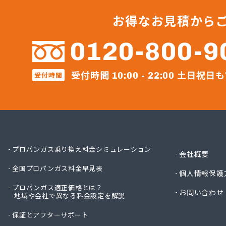
株式会
株式会
お得なお見積から
株式会
株式会
0120-800-9
株式会
株式会
受付時間
土日祝日も
株式会
受付時間
10:00 - 22:00
株式会
株式会
株式会
株式会
株式会
株式会
プロパンガス乗り換え料金シミュレーション
会社概要
株式会
全国プロパンガス料金早見表
株式会
個人情報保護
株式会
プロパンガス適正価格とは？
お問い合わせ
株式会
地域や会社で異なる料金設定を解説
株式会
保証とアフターサポート
株式会