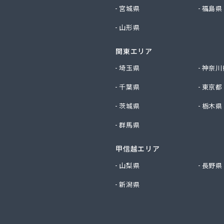
社勝西製作所
宮城県
福島県
社小林ガスサービス
山形県
社植村酸素
社西川商店
関東エリア
社大京
社田中ガス住宅設備センター
埼玉県
神奈川
社日尾商事
千葉県
東京都
店
スサービス株式会社
茨城県
栃木県
化ガス株式会社
群馬県
LPガス協会（一般社団法人）・保安センター
LPガス協会（一般社団法人） 保安センター北部支所
小谷株式会社
甲信越エリア
業株式会社
山梨県
長野県
化株式会社 京都営業所
新潟県
ス配送センター
ス株式会社
ス株式会社 問屋町営業事務所
料工業株式会社