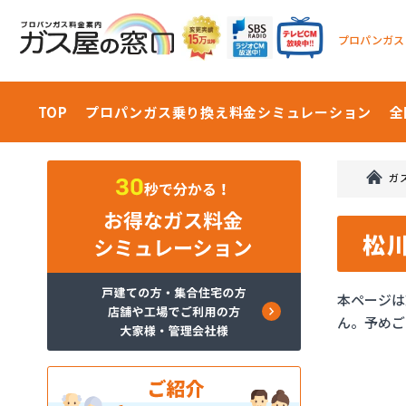
プロパンガス
TOP
プロパンガス乗り換え料金
シミュレーション
全
ガ
松
本ページは
ん。予めご