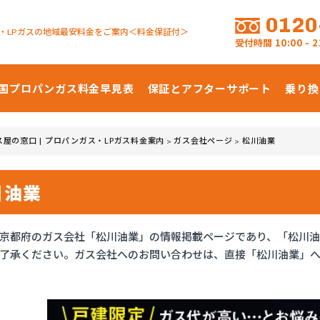
0120
・LPガスの地域最安料金をご案内＜料金保証付＞
受付時間
10:00 -
国プロパンガス
料金早見表
保証とアフターサポート
乗り換
ス屋の窓口 | プロパンガス・LPガス料金案内
ガス会社ページ
松川油業
>
>
川油業
京都府のガス会社「松川油業」の情報掲載ページであり、「松川
了承ください。ガス会社へのお問い合わせは、直接「松川油業」へ