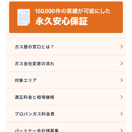
ョン
上原成商事株式会社 京都油槽所
上原成商事株式会社 国道伏見SS
上原成商事株式会社 市役所前SS
上原成商事株式会社 石油部・SS部
上原成商事株式会社 中央市場前SS
上原成商事株式会社 京都工場
ガス屋の窓口とは？
上原成商事株式会社 北白川SS
真下油店
ガス会社変更の流れ
全農京都LPガス福知山直売所
村上商事株式会社ガス本部
対象エリア
大阪ガスLPG株式会社京滋支社 お客さま窓口
丹後瓦斯株式会社
池田商店
適正料金と相場価格
中山商事株式会社 宮津営業所
帝産京都自動車株式会社 オートガススタンド
プロパンガス料金表
日引商事株式会社 自転車店・LPガス店
日交商事株式会社 ガス事業部
幡彦兵衛商店
パートナー会社様募集