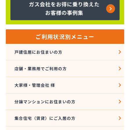
京都府LPガス協会（一般社団法人）・保安センター
京都府LPガス協会（一般社団法人） 保安センター
北部支所
広瀬・小谷株式会社
広瀬産業株式会社
ご利用状況別メニュー
坂本油化株式会社 京都営業所
三共ガス配送センター
戸建住居にお住まいの方
三幸ガス株式会社
三幸ガス株式会社 問屋町営業事務所
店舗・業務用でご利用の方
山大燃料工業株式会社
小谷産業株式会社
小谷産業株式会社 宮津充填所
大家様・管理会社 様
小谷産業株式会社 耐圧検査場
小谷商事株式会社
分譲マンションにお住まいの方
小谷商店
松川油業
集合住宅（賃貸）にご入居の方
上京物産有限会社
上原成商事株式会社 US国道伏見エコ・ステーシ