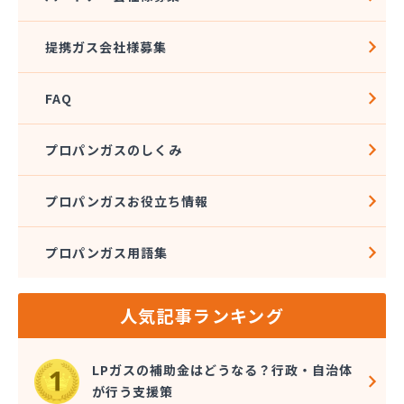
八木マルヰ商事株式会社
比良岡商店
提携ガス会社様募集
福知山合同ガス株式会社
北沢産業株式会社
FAQ
麻田商店
有限会社吉田重商店
有限会社久保田燃料店
プロパンガスのしくみ
有限会社狩野商店
有限会社中央プロパンガス商會
プロパンガスお役立ち情報
有限会社辻久ガス
有限会社藤商
プロパンガス用語集
人気記事ランキング
LPガスの補助金はどうなる？行政・自治体
が行う支援策