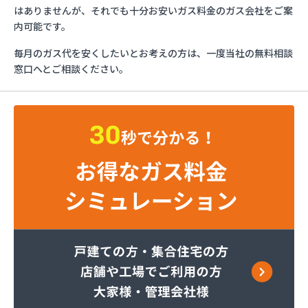
ミライフ西日本株式会社 京滋支店 上鳥羽オート
はありませんが、それでも十分お安いガス料金のガス会社をご案
ガススタンド
内可能です。
ヤサカ商事株式会社
毎月のガス代を安くしたいとお考えの方は、一度当社の無料相談
ヤサカ商事株式会社 久世営業所
窓口へとご相談ください。
ヤサカ商事株式会社 山科営業所
ヤサカ商事株式会社 十条営業所
阿波島産業有限会社
伊丹産業株式会社 セルフ京都南エコステーション
伊丹産業株式会社 福知山営業所
株式会社ガストピア
株式会社ガストピア
株式会社ガスネット
株式会社キョウプロ
株式会社キョウプロ 京都支店
株式会社キョウプロ 城陽支店
株式会社くさか 本社
株式会社くさか 夜久野店
株式会社サンワガス工業
株式会社ホームエネルギー近畿 京都センター