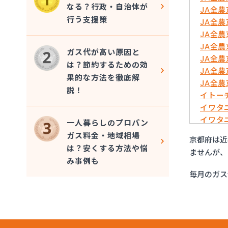
なる？行政・自治体が
JA全
行う支援策
JA全
JA全
JA全
ガス代が高い原因と
JA全
は？節約するための効
JA全
果的な方法を徹底解
JA全
説！
イトー
イワタ
イワタ
一人暮らしのプロパン
はやし
ガス料金・地域相場
京都府は近
ミライ
は？安くする方法や悩
ませんが、
ヤサカ
み事例も
ヤサカ
毎月のガス
ヤサカ
ヤサカ
阿波島
伊丹産