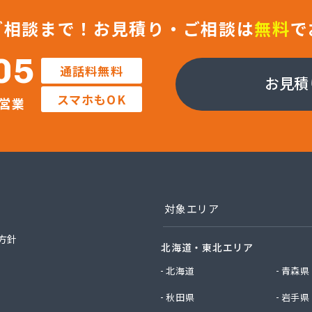
業株式会社 福知山営業所
社ガストピア
ご相談まで！
お見積り・ご相談は
無料
で
社ガストピア
社ガスネット
05
通話料無料
社キョウプロ
お見積
社キョウプロ 京都支店
スマホもOK
営業
社キョウプロ 城陽支店
社くさか 本社
社くさか 夜久野店
社サンワガス工業
社ホームエネルギー近畿 京都センター
社ミシマ
社モトイ
対象エリア
社宮野商事
社宮野商事
方針
北海道・東北エリア
社宮野商事
社宮野商事 大原配送センター
北海道
青森県
社京洋 LPガス宮津営業所
秋田県
岩手県
社近畿ガス商会