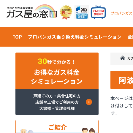
プロパンガス
TOP
プロパンガス乗り換え料金
シミュレーション
全
ガ
阿
本ページは
け付けして
す。