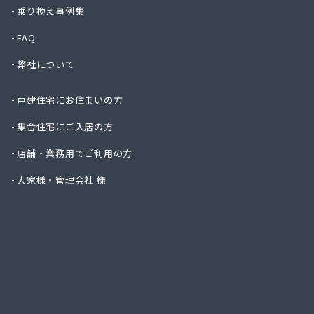
株式会
乗り換え事例集
株式会
FAQ
株式会
株式会
弊社について
株式会
株式会
戸建住宅にお住まいの方
株式会
株式会
集合住宅にご入居の方
吉見商
店舗・業務用でご利用の方
吉田ガ
京都液
大家様・管理会社 様
京都府
京都府
広瀬・
広瀬産
坂本油
三共ガ
三幸ガ
三幸ガ