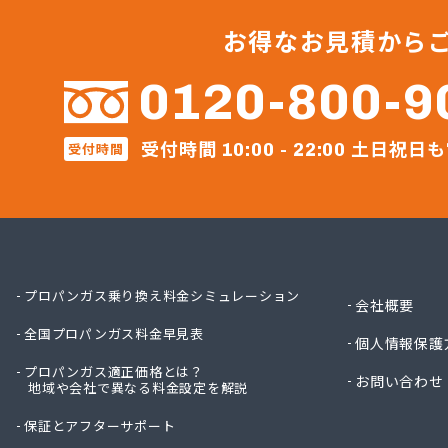
伊丹産
株式会
お得なお見積から
株式会
株式会
0120-800-9
株式会
株式会
受付時間
土日祝日も
受付時間
株式会
10:00 - 22:00
株式会
株式会
株式会
株式会
株式会
株式会
プロパンガス乗り換え料金シミュレーション
会社概要
株式会
全国プロパンガス料金早見表
株式会
個人情報保護
株式会
プロパンガス適正価格とは？
お問い合わせ
地域や会社で異なる料金設定を解説
株式会
株式会
保証とアフターサポート
株式会