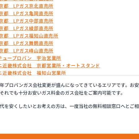
農京都 LPガス京北直売所
農京都 LPガス亀岡直売所
農京都 LPガス中部直売所
農京都 LPガス綾部直売所
農京都 LPガス福知山直売所
農京都 LPガス舞鶴直売所
農京都 LPガス峰山直売所
チュープロパン 宇治営業所
ニ近畿株式会社 京都営業所・オートスタンド
ニ近畿株式会社 福知山営業所
万商店
年プロパンガス会社変更が盛んになってきているエリアです。お
フ西日本株式会社 京滋支店 上鳥羽オートガススタンド
それでも十分お安いガス料金のガス会社をご案内可能です。
商事株式会社
商事株式会社 久世営業所
代を安くしたいとお考えの方は、一度当社の無料相談窓口へとご
商事株式会社 山科営業所
商事株式会社 十条営業所
産業有限会社
業株式会社 セルフ京都南エコステーション