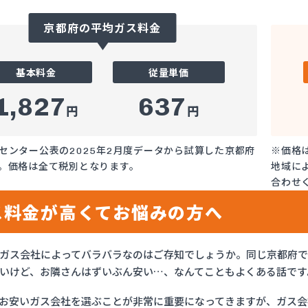
京都府の平均ガス料金
基本料金
従量単価
1,827
637
円
円
センター公表の2025年2月度データから試算した京都府
※価格
。価格は全て税別となります。
地域に
合わせ
ス料金が高くてお悩みの方へ
ガス会社によってバラバラなのはご存知でしょうか。同じ京都府
いけど、お隣さんはずいぶん安い…、なんてこともよくある話です
お安いガス会社を選ぶことが非常に重要になってきますが、ガス会社