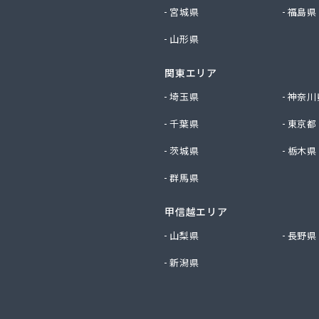
社山城ガス
宮城県
福島県
社勝西製作所
山形県
社小林ガスサービス
社植村酸素
関東エリア
社西川商店
社大京
埼玉県
神奈川
社田中ガス住宅設備センター
千葉県
東京都
社日尾商事
店
茨城県
栃木県
スサービス株式会社
群馬県
化ガス株式会社
LPガス協会（一般社団法人）・保安センター
甲信越エリア
LPガス協会（一般社団法人） 保安センター北部支所
小谷株式会社
山梨県
長野県
業株式会社
新潟県
化株式会社 京都営業所
ス配送センター
ス株式会社
ス株式会社 問屋町営業事務所