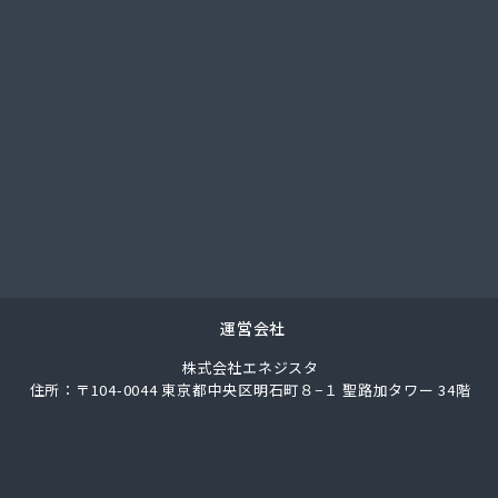
料工業株式会社
業株式会社
業株式会社 宮津充填所
業株式会社 耐圧検査場
事株式会社
店
業
産有限会社
商事株式会社 US国道伏見エコ・ステーション
商事株式会社 京都油槽所
商事株式会社 国道伏見SS
商事株式会社 市役所前SS
運営会社
商事株式会社 石油部・SS部
株式会社エネジスタ
商事株式会社 中央市場前SS
住所：〒104-0044 東京都中央区明石町８−１ 聖路加タワー 34階
商事株式会社 京都工場
商事株式会社 北白川SS
店
都LPガス福知山直売所