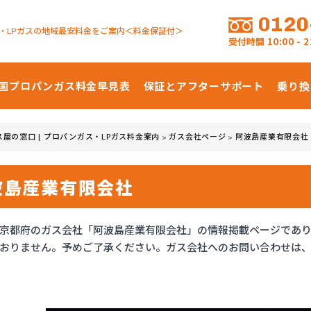
0120
・LPガスの地域最安料金をご案内＜料金保証付＞
受付時間
10:00 -
国プロパンガス
料金早見表
保証とアフターサポート
乗り換
ス屋の窓口 | プロパンガス・LPガス料金案内
ガス会社ページ
阿波島産業有限会社
>
>
波島産業有限会社
京都府のガス会社「阿波島産業有限会社」の情報掲載ページであ
おりません。予めご了承ください。ガス会社へのお問い合わせは