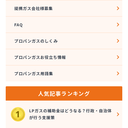
比良岡商店
提携ガス会社様募集
福知山合同ガス株式会社
北沢産業株式会社
FAQ
麻田商店
有限会社吉田重商店
有限会社久保田燃料店
プロパンガスのしくみ
有限会社狩野商店
有限会社中央プロパンガス商會
プロパンガスお役立ち情報
有限会社辻久ガス
有限会社藤商
プロパンガス用語集
人気記事ランキング
LPガスの補助金はどうなる？行政・自治体
が行う支援策