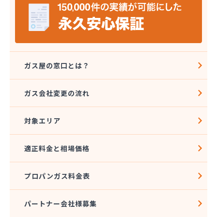
上原成商事株式会社 京都油槽所
上原成商事株式会社 国道伏見SS
上原成商事株式会社 市役所前SS
上原成商事株式会社 石油部・SS部
上原成商事株式会社 中央市場前SS
上原成商事株式会社 京都工場
ガス屋の窓口とは？
上原成商事株式会社 北白川SS
真下油店
ガス会社変更の流れ
全農京都LPガス福知山直売所
村上商事株式会社ガス本部
対象エリア
大阪ガスLPG株式会社京滋支社 お客さま窓口
丹後瓦斯株式会社
池田商店
適正料金と相場価格
中山商事株式会社 宮津営業所
帝産京都自動車株式会社 オートガススタンド
プロパンガス料金表
日引商事株式会社 自転車店・LPガス店
日交商事株式会社 ガス事業部
幡彦兵衛商店
パートナー会社様募集
八木マルヰ商事株式会社