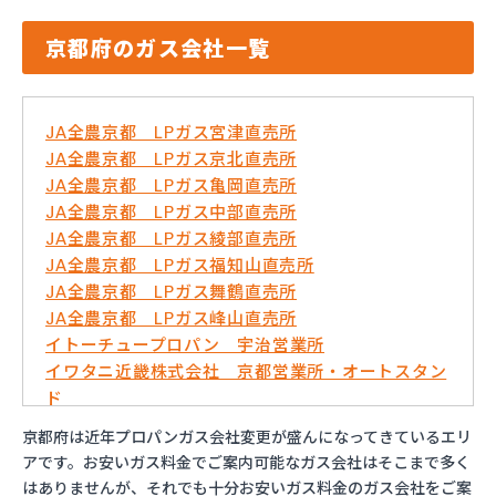
京都府のガス会社一覧
JA全農京都 LPガス宮津直売所
JA全農京都 LPガス京北直売所
JA全農京都 LPガス亀岡直売所
JA全農京都 LPガス中部直売所
JA全農京都 LPガス綾部直売所
JA全農京都 LPガス福知山直売所
JA全農京都 LPガス舞鶴直売所
JA全農京都 LPガス峰山直売所
イトーチュープロパン 宇治営業所
イワタニ近畿株式会社 京都営業所・オートスタン
ド
イワタニ近畿株式会社 福知山営業所
京都府は近年プロパンガス会社変更が盛んになってきているエリ
はやし万商店
アです。お安いガス料金でご案内可能なガス会社はそこまで多く
ミライフ西日本株式会社 京滋支店 上鳥羽オート
はありませんが、それでも十分お安いガス料金のガス会社をご案