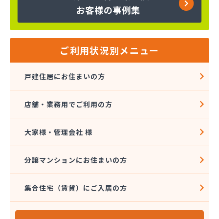
京都府LPガス協会（一般社団法人）・保安センター
京都府LPガス協会（一般社団法人） 保安センター
北部支所
広瀬・小谷株式会社
広瀬産業株式会社
ご利用状況別メニュー
坂本油化株式会社 京都営業所
三共ガス配送センター
戸建住居にお住まいの方
三幸ガス株式会社
三幸ガス株式会社 問屋町営業事務所
店舗・業務用でご利用の方
山大燃料工業株式会社
小谷産業株式会社
小谷産業株式会社 宮津充填所
大家様・管理会社 様
小谷産業株式会社 耐圧検査場
小谷商事株式会社
分譲マンションにお住まいの方
小谷商店
松川油業
集合住宅（賃貸）にご入居の方
上京物産有限会社
上原成商事株式会社 US国道伏見エコ・ステーシ
ョン