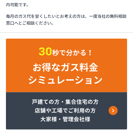
ガススタンド
内可能です。
ヤサカ商事株式会社
毎月のガス代を安くしたいとお考えの方は、一度当社の無料相談
ヤサカ商事株式会社 久世営業所
窓口へとご相談ください。
ヤサカ商事株式会社 山科営業所
ヤサカ商事株式会社 十条営業所
阿波島産業有限会社
伊丹産業株式会社 セルフ京都南エコステーション
伊丹産業株式会社 福知山営業所
株式会社ガストピア
株式会社ガストピア
株式会社ガスネット
株式会社キョウプロ
株式会社キョウプロ 京都支店
株式会社キョウプロ 城陽支店
株式会社くさか 本社
株式会社くさか 夜久野店
株式会社サンワガス工業
株式会社ホームエネルギー近畿 京都センター
株式会社ミシマ