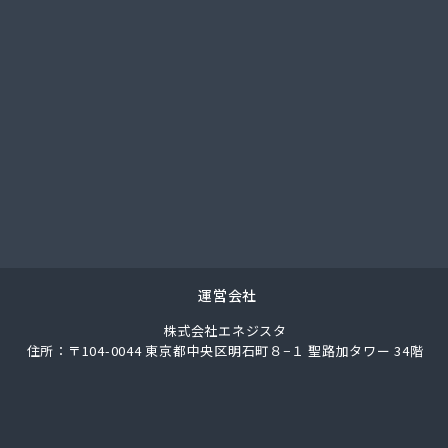
業株式会社
業株式会社 宮津充填所
業株式会社 耐圧検査場
事株式会社
店
業
産有限会社
商事株式会社 US国道伏見エコ・ステーション
商事株式会社 京都油槽所
商事株式会社 国道伏見SS
商事株式会社 市役所前SS
商事株式会社 石油部・SS部
運営会社
商事株式会社 中央市場前SS
株式会社エネジスタ
商事株式会社 京都工場
住所：〒104-0044 東京都中央区明石町８−１ 聖路加タワー 34階
商事株式会社 北白川SS
店
都LPガス福知山直売所
事株式会社ガス本部