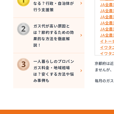
なる？行政・自治体が
JA全
行う支援策
JA全
JA全
JA全
ガス代が高い原因と
JA全
は？節約するための効
JA全
果的な方法を徹底解
イトー
説！
イワタ
イワタ
はやし
一人暮らしのプロパン
京都府は近
ミライ
ガス料金・地域相場
ませんが、
ヤサカ
は？安くする方法や悩
ヤサカ
み事例も
毎月のガス
ヤサカ
ヤサカ
阿波島
伊丹産
伊丹産