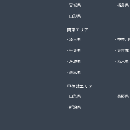
社勝西製作所
宮城県
福島県
社小林ガスサービス
山形県
社植村酸素
社西川商店
関東エリア
社大京
社田中ガス住宅設備センター
埼玉県
神奈川
社日尾商事
千葉県
東京都
店
スサービス株式会社
茨城県
栃木県
化ガス株式会社
群馬県
LPガス協会（一般社団法人）・保安センター
LPガス協会（一般社団法人） 保安センター北部支所
小谷株式会社
甲信越エリア
業株式会社
山梨県
長野県
化株式会社 京都営業所
新潟県
ス配送センター
ス株式会社
ス株式会社 問屋町営業事務所
料工業株式会社