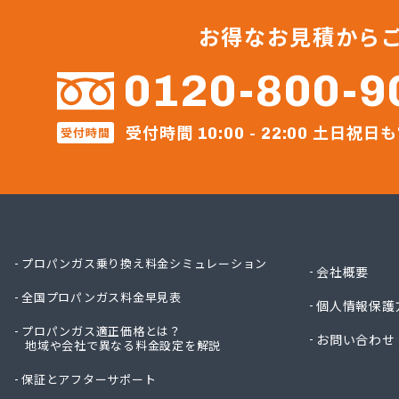
株式会
株式会
お得なお見積から
株式会
株式会
0120-800-9
株式会
株式会
受付時間
土日祝日も
株式会
受付時間
10:00 - 22:00
株式会
株式会
株式会
株式会
株式会
株式会
プロパンガス乗り換え料金シミュレーション
会社概要
株式会
全国プロパンガス料金早見表
株式会
個人情報保護
株式会
プロパンガス適正価格とは？
お問い合わせ
株式会
地域や会社で異なる料金設定を解説
株式会
保証とアフターサポート
株式会