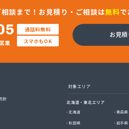
社ガストピア
社ガストピア
ご相談まで！
お見積り・ご相談は
無料
で
社ガスネット
社キョウプロ
05
通話料無料
社キョウプロ 京都支店
お見積
社キョウプロ 城陽支店
スマホもOK
営業
社くさか 本社
社くさか 夜久野店
社サンワガス工業
社ホームエネルギー近畿 京都センター
社ミシマ
社モトイ
社宮野商事
対象エリア
社宮野商事
社宮野商事
方針
北海道・東北エリア
社宮野商事 大原配送センター
社京洋 LPガス宮津営業所
北海道
青森県
社近畿ガス商会
秋田県
岩手県
社山城ガス