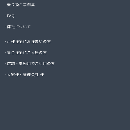
株式会
乗り換え事例集
株式会
FAQ
株式会
株式会
弊社について
株式会
株式会
戸建住宅にお住まいの方
株式会
吉見商
集合住宅にご入居の方
吉田ガ
店舗・業務用でご利用の方
京都液
京都府
大家様・管理会社 様
京都府
広瀬・
広瀬産
坂本油
三共ガ
三幸ガ
三幸ガ
山大燃