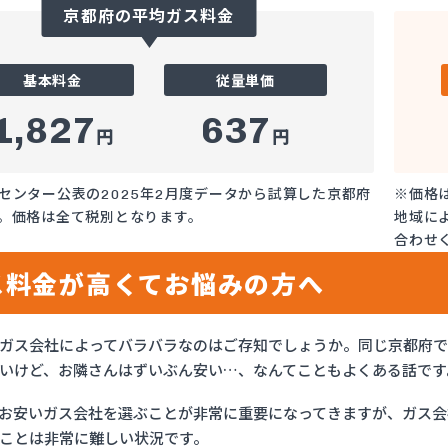
京都府の平均ガス料金
基本料金
従量単価
1,827
637
円
円
センター公表の2025年2月度データから試算した京都府
※価格
。価格は全て税別となります。
地域に
合わせ
ス料金が高くてお悩みの方へ
ガス会社によってバラバラなのはご存知でしょうか。同じ京都府
いけど、お隣さんはずいぶん安い…、なんてこともよくある話です
お安いガス会社を選ぶことが非常に重要になってきますが、ガス会社
ことは非常に難しい状況です。