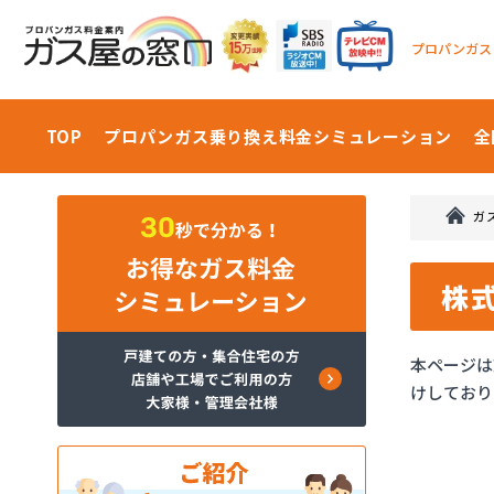
プロパンガス
TOP
プロパンガス乗り換え料金
シミュレーション
全
ガ
株
本ページは
けしており