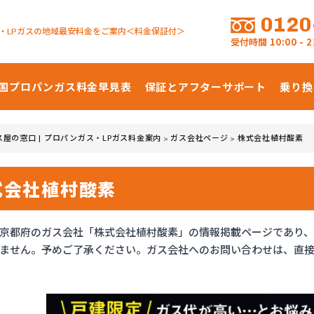
0120
・LPガスの地域最安料金をご案内＜料金保証付＞
受付時間
10:00 -
国プロパンガス
料金早見表
保証とアフターサポート
乗り換
ス屋の窓口 | プロパンガス・LPガス料金案内
ガス会社ページ
株式会社植村酸素
>
>
式会社植村酸素
京都府のガス会社「株式会社植村酸素」の情報掲載ページであり
ません。予めご了承ください。ガス会社へのお問い合わせは、直接