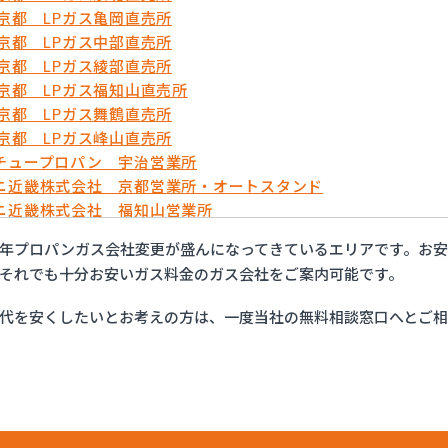
農京都 LPガス亀岡直売所
農京都 LPガス中部直売所
農京都 LPガス綾部直売所
農京都 LPガス福知山直売所
農京都 LPガス舞鶴直売所
農京都 LPガス峰山直売所
チュープロパン 宇治営業所
ニ近畿株式会社 京都営業所・オートスタンド
ニ近畿株式会社 福知山営業所
万商店
年プロパンガス会社変更が盛んになってきているエリアです。お
フ西日本株式会社 京滋支店 上鳥羽オートガススタンド
それでも十分お安いガス料金のガス会社をご案内可能です。
商事株式会社
商事株式会社 久世営業所
代を安くしたいとお考えの方は、一度当社の無料相談窓口へとご
商事株式会社 山科営業所
商事株式会社 十条営業所
産業有限会社
業株式会社 セルフ京都南エコステーション
業株式会社 福知山営業所