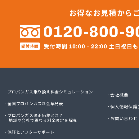
伊丹産
株式会
お得なお見積から
株式会
株式会
0120-800-9
株式会
株式会
受付時間
土日祝日も
受付時間
株式会
10:00 - 22:00
株式会
株式会
株式会
株式会
株式会
株式会
プロパンガス乗り換え料金シミュレーション
会社概要
株式会
全国プロパンガス料金早見表
株式会
個人情報保護
株式会
プロパンガス適正価格とは？
お問い合わせ
地域や会社で異なる料金設定を解説
株式会
株式会
保証とアフターサポート
株式会