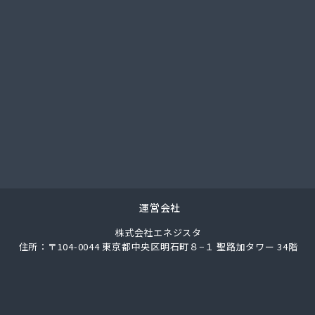
料工業株式会社
業株式会社
業株式会社 宮津充填所
業株式会社 耐圧検査場
事株式会社
店
業
産有限会社
商事株式会社 US国道伏見エコ・ステーション
商事株式会社 京都油槽所
商事株式会社 国道伏見SS
商事株式会社 市役所前SS
運営会社
商事株式会社 石油部・SS部
株式会社エネジスタ
商事株式会社 中央市場前SS
住所：〒104-0044 東京都中央区明石町８−１ 聖路加タワー 34階
商事株式会社 京都工場
商事株式会社 北白川SS
店
都LPガス福知山直売所