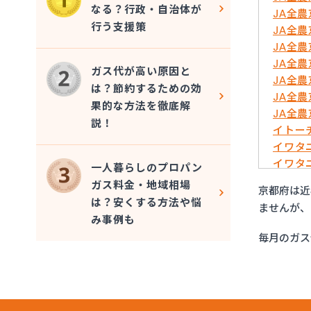
なる？行政・自治体が
JA全
行う支援策
JA全
JA全
JA全
ガス代が高い原因と
JA全
は？節約するための効
JA全
果的な方法を徹底解
JA全
説！
イトー
イワタ
イワタ
一人暮らしのプロパン
はやし
ガス料金・地域相場
京都府は近
ミライ
は？安くする方法や悩
ませんが、
ヤサカ
み事例も
ヤサカ
毎月のガス
ヤサカ
ヤサカ
阿波島
伊丹産