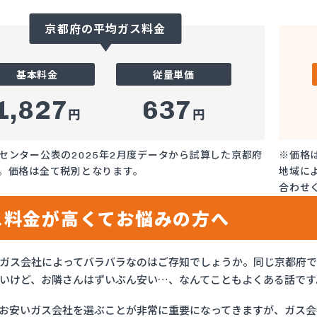
京都府の平均ガス料金
基本料金
従量単価
1,827
637
円
円
センター公表の2025年2月度データから試算した京都府
※価格
。価格は全て税別となります。
地域に
合わせ
ス料金が高くてお悩みの方へ
ガス会社によってバラバラなのはご存知でしょうか。同じ京都府
いけど、お隣さんはずいぶん安い…、なんてこともよくある話です
お安いガス会社を選ぶことが非常に重要になってきますが、ガス会社