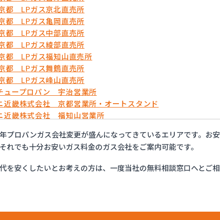
農京都 LPガス京北直売所
農京都 LPガス亀岡直売所
農京都 LPガス中部直売所
農京都 LPガス綾部直売所
農京都 LPガス福知山直売所
農京都 LPガス舞鶴直売所
農京都 LPガス峰山直売所
チュープロパン 宇治営業所
ニ近畿株式会社 京都営業所・オートスタンド
ニ近畿株式会社 福知山営業所
万商店
年プロパンガス会社変更が盛んになってきているエリアです。お
フ西日本株式会社 京滋支店 上鳥羽オートガススタンド
それでも十分お安いガス料金のガス会社をご案内可能です。
商事株式会社
商事株式会社 久世営業所
代を安くしたいとお考えの方は、一度当社の無料相談窓口へとご
商事株式会社 山科営業所
商事株式会社 十条営業所
産業有限会社
業株式会社 セルフ京都南エコステーション