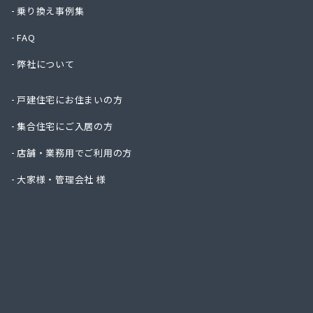
株式会
乗り換え事例集
株式会
FAQ
株式会
株式会
弊社について
株式会
株式会
戸建住宅にお住まいの方
株式会
株式会
集合住宅にご入居の方
吉見商
店舗・業務用でご利用の方
吉田ガ
京都液
大家様・管理会社 様
京都府
京都府
広瀬・
広瀬産
坂本油
三共ガ
三幸ガ
三幸ガ