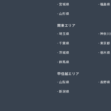
社山城ガス
宮城県
福島県
社勝西製作所
山形県
社小林ガスサービス
社植村酸素
関東エリア
社西川商店
社大京
埼玉県
神奈川
社田中ガス住宅設備センター
千葉県
東京都
社日尾商事
店
茨城県
栃木県
スサービス株式会社
群馬県
化ガス株式会社
LPガス協会（一般社団法人）・保安センター
甲信越エリア
LPガス協会（一般社団法人） 保安センター北部支所
小谷株式会社
山梨県
長野県
業株式会社
新潟県
化株式会社 京都営業所
ス配送センター
ス株式会社
ス株式会社 問屋町営業事務所