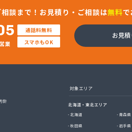
業株式会社 福知山営業所
社ガストピア
ご相談まで！
お見積り・ご相談は
無料
で
社ガストピア
社ガスネット
05
通話料無料
社キョウプロ
お見積
社キョウプロ 京都支店
スマホもOK
営業
社キョウプロ 城陽支店
社くさか 本社
社くさか 夜久野店
社サンワガス工業
社ホームエネルギー近畿 京都センター
社ミシマ
社モトイ
対象エリア
社宮野商事
社宮野商事
方針
北海道・東北エリア
社宮野商事
社宮野商事 大原配送センター
北海道
青森県
社京洋 LPガス宮津営業所
秋田県
岩手県
社近畿ガス商会