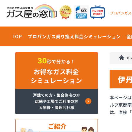
プロパンガス
TOP
プロパンガス乗り換え料金
シミュレーション
全
ガ
伊
本ページは
ルフ京都南
は、直接「