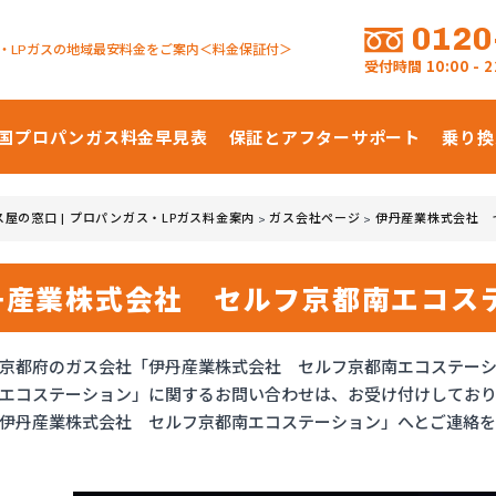
0120
・LPガスの地域最安料金をご案内＜料金保証付＞
受付時間
10:00 -
国プロパンガス
料金早見表
保証とアフターサポート
乗り換
ス屋の窓口 | プロパンガス・LPガス料金案内
ガス会社ページ
伊丹産業株式会社 
>
>
丹産業株式会社 セルフ京都南エコス
京都府のガス会社「伊丹産業株式会社 セルフ京都南エコステー
エコステーション」に関するお問い合わせは、お受け付けしてお
伊丹産業株式会社 セルフ京都南エコステーション」へとご連絡を