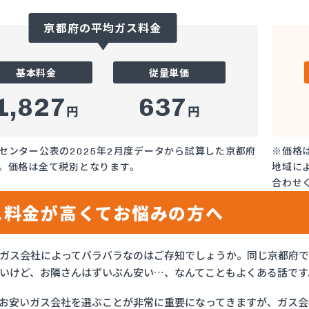
京都府の平均ガス料金
基本料金
従量単価
1,827
637
円
円
センター公表の2025年2月度データから試算した京都府
※価格
。価格は全て税別となります。
地域に
合わせ
ス料金が高くてお悩みの方へ
ガス会社によってバラバラなのはご存知でしょうか。同じ京都府
いけど、お隣さんはずいぶん安い…、なんてこともよくある話です
お安いガス会社を選ぶことが非常に重要になってきますが、ガス会社