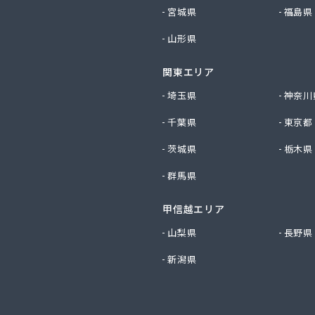
社山城ガス
宮城県
福島県
社勝西製作所
山形県
社小林ガスサービス
社植村酸素
関東エリア
社西川商店
社大京
埼玉県
神奈川
社田中ガス住宅設備センター
千葉県
東京都
社日尾商事
店
茨城県
栃木県
スサービス株式会社
群馬県
化ガス株式会社
LPガス協会（一般社団法人）・保安センター
甲信越エリア
LPガス協会（一般社団法人） 保安センター北部支所
小谷株式会社
山梨県
長野県
業株式会社
新潟県
化株式会社 京都営業所
ス配送センター
ス株式会社
ス株式会社 問屋町営業事務所