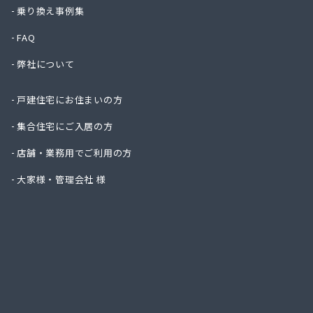
株式会
乗り換え事例集
株式会
FAQ
株式会
株式会
弊社について
株式会
株式会
戸建住宅にお住まいの方
株式会
株式会
集合住宅にご入居の方
吉見商
店舗・業務用でご利用の方
吉田ガ
京都液
大家様・管理会社 様
京都府
京都府
広瀬・
広瀬産
坂本油
三共ガ
三幸ガ
三幸ガ