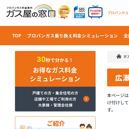
プロパンガス
TOP
プロパンガス乗り換え料金
シミュレーション
全
ガ
広
本ページは
け付けして
す。