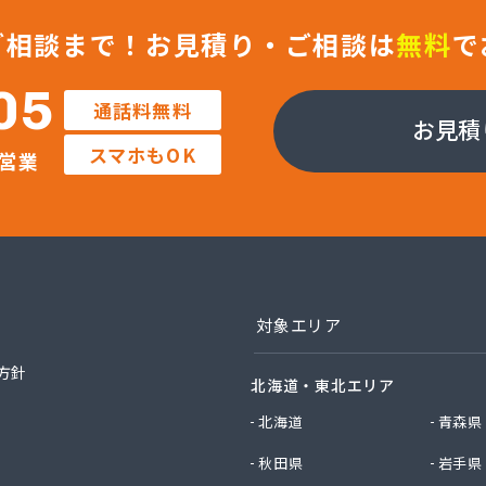
業株式会社 福知山営業所
社ガストピア
ご相談まで！
お見積り・ご相談は
無料
で
社ガストピア
社ガスネット
05
通話料無料
社キョウプロ
お見積
社キョウプロ 京都支店
スマホもOK
営業
社キョウプロ 城陽支店
社くさか 本社
社くさか 夜久野店
社サンワガス工業
社ホームエネルギー近畿 京都センター
社ミシマ
社モトイ
対象エリア
社宮野商事
社宮野商事
方針
北海道・東北エリア
社宮野商事
社宮野商事 大原配送センター
北海道
青森県
社京洋 LPガス宮津営業所
秋田県
岩手県
社近畿ガス商会