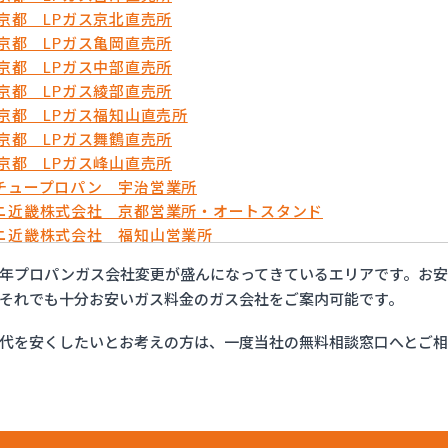
農京都 LPガス京北直売所
農京都 LPガス亀岡直売所
農京都 LPガス中部直売所
農京都 LPガス綾部直売所
農京都 LPガス福知山直売所
農京都 LPガス舞鶴直売所
農京都 LPガス峰山直売所
チュープロパン 宇治営業所
ニ近畿株式会社 京都営業所・オートスタンド
ニ近畿株式会社 福知山営業所
万商店
年プロパンガス会社変更が盛んになってきているエリアです。お
フ西日本株式会社 京滋支店 上鳥羽オートガススタンド
それでも十分お安いガス料金のガス会社をご案内可能です。
商事株式会社
商事株式会社 久世営業所
代を安くしたいとお考えの方は、一度当社の無料相談窓口へとご
商事株式会社 山科営業所
商事株式会社 十条営業所
産業有限会社
業株式会社 セルフ京都南エコステーション