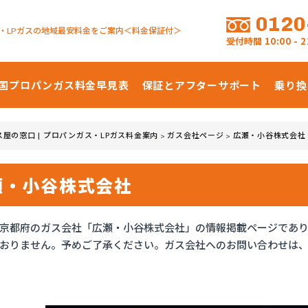
0120
・LPガスの地域最安料金をご案内＜料金保証付＞
受付時間
10:00 -
国プロパンガス
料金早見表
保証とアフターサポート
乗り換
ス屋の窓口 | プロパンガス・LPガス料金案内
ガス会社ページ
広瀬・小谷株式会社
>
>
瀬・小谷株式会社
京都府のガス会社「広瀬・小谷株式会社」の情報掲載ページであ
おりません。予めご了承ください。ガス会社へのお問い合わせは