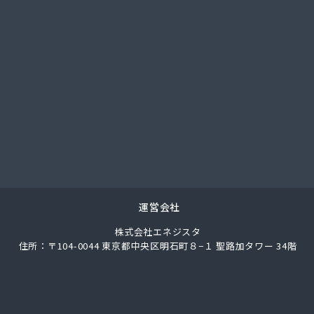
料工業株式会社
業株式会社
業株式会社 宮津充填所
業株式会社 耐圧検査場
事株式会社
店
業
産有限会社
商事株式会社 US国道伏見エコ・ステーション
商事株式会社 京都油槽所
商事株式会社 国道伏見SS
商事株式会社 市役所前SS
運営会社
商事株式会社 石油部・SS部
株式会社エネジスタ
商事株式会社 中央市場前SS
住所：〒104-0044 東京都中央区明石町８−１ 聖路加タワー 34階
商事株式会社 京都工場
商事株式会社 北白川SS
店
都LPガス福知山直売所