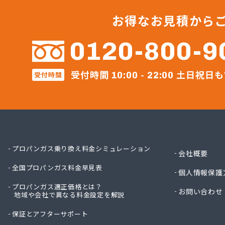
伊丹産
株式会
お得なお見積から
株式会
株式会
0120-800-9
株式会
株式会
受付時間
土日祝日も
受付時間
株式会
10:00 - 22:00
株式会
株式会
株式会
株式会
株式会
株式会
プロパンガス乗り換え料金シミュレーション
会社概要
株式会
全国プロパンガス料金早見表
株式会
個人情報保護
株式会
プロパンガス適正価格とは？
お問い合わせ
地域や会社で異なる料金設定を解説
株式会
株式会
保証とアフターサポート
株式会