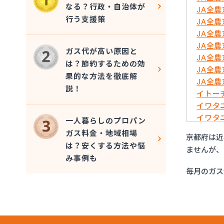
なる？行政・自治体が
JA全
行う支援策
JA全
JA全
JA全
ガス代が高い原因と
JA全
は？節約するための効
JA全
果的な方法を徹底解
JA全
説！
イトー
イワタ
イワタ
一人暮らしのプロパン
はやし
ガス料金・地域相場
京都府は近
ミライ
は？安くする方法や悩
ませんが、
ヤサカ
み事例も
ヤサカ
毎月のガス
ヤサカ
ヤサカ
阿波島
伊丹産