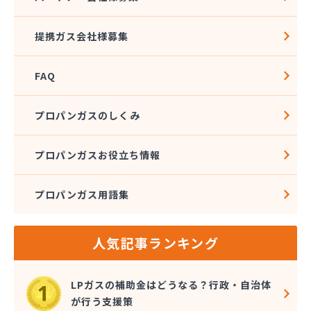
八木マルヰ商事株式会社
比良岡商店
提携ガス会社様募集
福知山合同ガス株式会社
北沢産業株式会社
FAQ
麻田商店
有限会社吉田重商店
有限会社久保田燃料店
プロパンガスのしくみ
有限会社狩野商店
有限会社中央プロパンガス商會
プロパンガスお役立ち情報
有限会社辻久ガス
有限会社藤商
プロパンガス用語集
人気記事ランキング
LPガスの補助金はどうなる？行政・自治体
が行う支援策