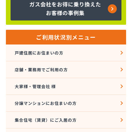
京都府LPガス協会（一般社団法人）・保安センター
京都府LPガス協会（一般社団法人） 保安センター
北部支所
広瀬・小谷株式会社
広瀬産業株式会社
ご利用状況別メニュー
坂本油化株式会社 京都営業所
三共ガス配送センター
戸建住居にお住まいの方
三幸ガス株式会社
三幸ガス株式会社 問屋町営業事務所
店舗・業務用でご利用の方
山大燃料工業株式会社
小谷産業株式会社
小谷産業株式会社 宮津充填所
大家様・管理会社 様
小谷産業株式会社 耐圧検査場
小谷商事株式会社
分譲マンションにお住まいの方
小谷商店
松川油業
集合住宅（賃貸）にご入居の方
上京物産有限会社
上原成商事株式会社 US国道伏見エコ・ステーシ