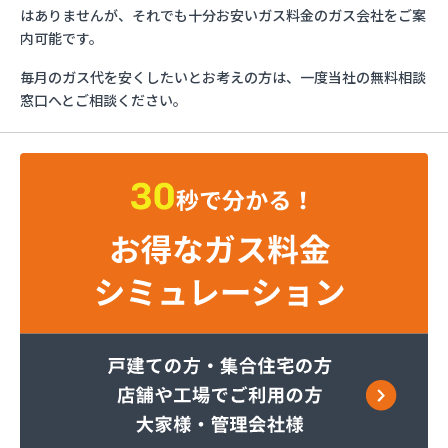
ミライフ西日本株式会社 京滋支店 上鳥羽オート
はありませんが、それでも十分お安いガス料金のガス会社をご案
ガススタンド
内可能です。
ヤサカ商事株式会社
毎月のガス代を安くしたいとお考えの方は、一度当社の無料相談
ヤサカ商事株式会社 久世営業所
窓口へとご相談ください。
ヤサカ商事株式会社 山科営業所
ヤサカ商事株式会社 十条営業所
阿波島産業有限会社
伊丹産業株式会社 セルフ京都南エコステーション
伊丹産業株式会社 福知山営業所
株式会社ガストピア
株式会社ガストピア
株式会社ガスネット
株式会社キョウプロ
株式会社キョウプロ 京都支店
株式会社キョウプロ 城陽支店
株式会社くさか 本社
株式会社くさか 夜久野店
株式会社サンワガス工業
株式会社ホームエネルギー近畿 京都センター