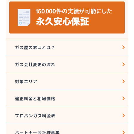
ョン
上原成商事株式会社 京都油槽所
上原成商事株式会社 国道伏見SS
上原成商事株式会社 市役所前SS
上原成商事株式会社 石油部・SS部
上原成商事株式会社 中央市場前SS
上原成商事株式会社 京都工場
ガス屋の窓口とは？
上原成商事株式会社 北白川SS
真下油店
ガス会社変更の流れ
全農京都LPガス福知山直売所
村上商事株式会社ガス本部
対象エリア
大阪ガスLPG株式会社京滋支社 お客さま窓口
丹後瓦斯株式会社
池田商店
適正料金と相場価格
中山商事株式会社 宮津営業所
帝産京都自動車株式会社 オートガススタンド
プロパンガス料金表
日引商事株式会社 自転車店・LPガス店
日交商事株式会社 ガス事業部
幡彦兵衛商店
パートナー会社様募集