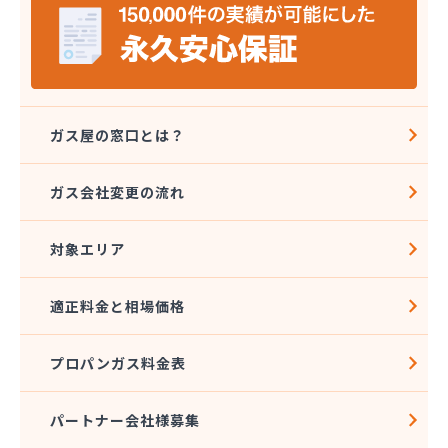
上原成商事株式会社 京都油槽所
上原成商事株式会社 国道伏見SS
上原成商事株式会社 市役所前SS
上原成商事株式会社 石油部・SS部
上原成商事株式会社 中央市場前SS
上原成商事株式会社 京都工場
ガス屋の窓口とは？
上原成商事株式会社 北白川SS
真下油店
ガス会社変更の流れ
全農京都LPガス福知山直売所
村上商事株式会社ガス本部
対象エリア
大阪ガスLPG株式会社京滋支社 お客さま窓口
丹後瓦斯株式会社
池田商店
適正料金と相場価格
中山商事株式会社 宮津営業所
帝産京都自動車株式会社 オートガススタンド
プロパンガス料金表
日引商事株式会社 自転車店・LPガス店
日交商事株式会社 ガス事業部
幡彦兵衛商店
パートナー会社様募集
八木マルヰ商事株式会社