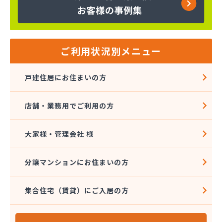
京都府LPガス協会（一般社団法人）・保安センター
京都府LPガス協会（一般社団法人） 保安センター
北部支所
広瀬・小谷株式会社
広瀬産業株式会社
ご利用状況別メニュー
坂本油化株式会社 京都営業所
三共ガス配送センター
戸建住居にお住まいの方
三幸ガス株式会社
三幸ガス株式会社 問屋町営業事務所
店舗・業務用でご利用の方
山大燃料工業株式会社
小谷産業株式会社
小谷産業株式会社 宮津充填所
大家様・管理会社 様
小谷産業株式会社 耐圧検査場
小谷商事株式会社
分譲マンションにお住まいの方
小谷商店
松川油業
集合住宅（賃貸）にご入居の方
上京物産有限会社
上原成商事株式会社 US国道伏見エコ・ステーシ
ョン