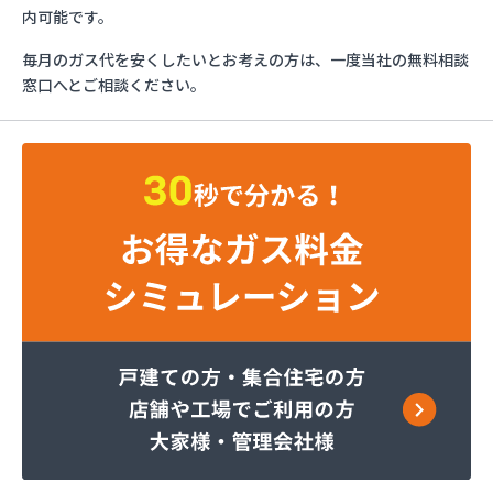
ガススタンド
内可能です。
ヤサカ商事株式会社
毎月のガス代を安くしたいとお考えの方は、一度当社の無料相談
ヤサカ商事株式会社 久世営業所
窓口へとご相談ください。
ヤサカ商事株式会社 山科営業所
ヤサカ商事株式会社 十条営業所
阿波島産業有限会社
伊丹産業株式会社 セルフ京都南エコステーション
伊丹産業株式会社 福知山営業所
株式会社ガストピア
株式会社ガストピア
株式会社ガスネット
株式会社キョウプロ
株式会社キョウプロ 京都支店
株式会社キョウプロ 城陽支店
株式会社くさか 本社
株式会社くさか 夜久野店
株式会社サンワガス工業
株式会社ホームエネルギー近畿 京都センター
株式会社ミシマ