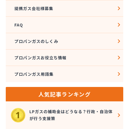
比良岡商店
提携ガス会社様募集
福知山合同ガス株式会社
北沢産業株式会社
FAQ
麻田商店
有限会社吉田重商店
有限会社久保田燃料店
プロパンガスのしくみ
有限会社狩野商店
有限会社中央プロパンガス商會
プロパンガスお役立ち情報
有限会社辻久ガス
有限会社藤商
プロパンガス用語集
人気記事ランキング
LPガスの補助金はどうなる？行政・自治体
が行う支援策