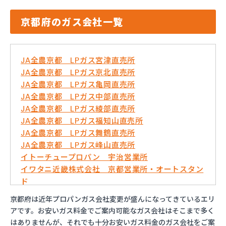
京都府のガス会社一覧
JA全農京都 LPガス宮津直売所
JA全農京都 LPガス京北直売所
JA全農京都 LPガス亀岡直売所
JA全農京都 LPガス中部直売所
JA全農京都 LPガス綾部直売所
JA全農京都 LPガス福知山直売所
JA全農京都 LPガス舞鶴直売所
JA全農京都 LPガス峰山直売所
イトーチュープロパン 宇治営業所
イワタニ近畿株式会社 京都営業所・オートスタン
ド
イワタニ近畿株式会社 福知山営業所
京都府は近年プロパンガス会社変更が盛んになってきているエリ
はやし万商店
アです。お安いガス料金でご案内可能なガス会社はそこまで多く
ミライフ西日本株式会社 京滋支店 上鳥羽オート
はありませんが、それでも十分お安いガス料金のガス会社をご案