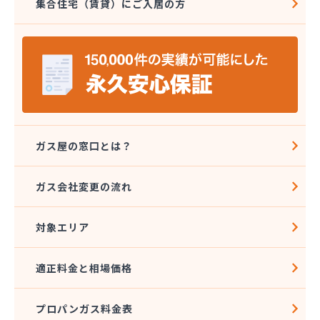
集合住宅（賃貸）にご入居の方
株式会社エコア 筑豊営業所 田川店
株式会社エコア 筑豊営業所 飯塚店
株式会社エコア 福岡西営業所
株式会社エコア 福岡東営業所
株式会社エスケーエナジー
株式会社エネサンス九州 久留米営業所
株式会社エネサンス九州 福岡営業所
株式会社カネマサ
株式会社キハラ
ガス屋の窓口とは？
株式会社グリーンエネルギー九州
株式会社ソノダ
ガス会社変更の流れ
株式会社ダイシンガス
株式会社タカミヤ
対象エリア
株式会社チクハン
株式会社チクリョー
株式会社ツバメガスフロンティア 博多支店
適正料金と相場価格
株式会社ツバメガスフロンティア 北九州支店
株式会社ツバメガス福岡
プロパンガス料金表
株式会社ツバメガス北九州