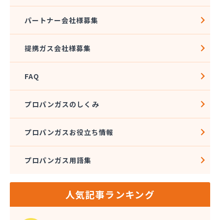
株式会社ツバメガス北九州 直方営業所
株式会社ニッツー
パートナー会社様募集
株式会社ハクエイ
株式会社ハシモト
提携ガス会社様募集
株式会社フィールドアップ
株式会社フクエキ
FAQ
株式会社みとま商会
株式会社ムクノ
株式会社ムロミ
プロパンガスのしくみ
株式会社レモンガスふくおか
株式会社井尻ガス
プロパンガスお役立ち情報
株式会社因幡燃料商会
株式会社永興エナジー
プロパンガス用語集
株式会社液化ガス
株式会社猿渡産業
株式会社奥村商会
人気記事ランキング
株式会社解放ガスセンター
株式会社丸 藤
株式会社鬼木商店