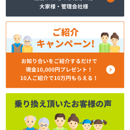
ホ－ムガス商事有限会社
マルヰガス行橋株式会社
ミライフ西日本株式会社 福岡店
リコピンガス株式会社
安永興産株式会社
安永米穀販売店
安全プロパン有限会社
安部燃料店
井手燃料店
井上幸男商店
一丁田プロパン
一二三プロパン商事
一木商店
宇島瓦斯株式会社 宇島営業所
宇島瓦斯株式会社 門司営業所
宇木商店
永島米穀燃料店
延命ガス
奥村商事株式会社