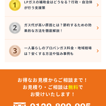
LPガスの補助金はどうなる？行政・自治体
株式会社金光商店
が行う支援策
株式会社九酸ガス住設
株式会社九酸ガス住設 直方営業所
株式会社九酸ガス住設 北九州営業所
ガス代が高い原因とは？節約するための効
株式会社桑野商会
果的な方法を徹底解説！
株式会社光栄ガス家電サービス
株式会社佐々木東商店
株式会社再生エネルギー
一人暮らしのプロパンガス料金・地域相場
株式会社坂田ガス住設
は？安くする方法や悩み事例も
株式会社三 豊
株式会社山口商店
株式会社山野燃料
株式会社枝光プロパン電気商会
お得なお見積からご相談まで！
株式会社柴田産業
株式会社昭和ガス
お見積り・ご相談は
無料
で
株式会社松浦商会
お受けいたします！
株式会社松隈石油店
株式会社松山商店