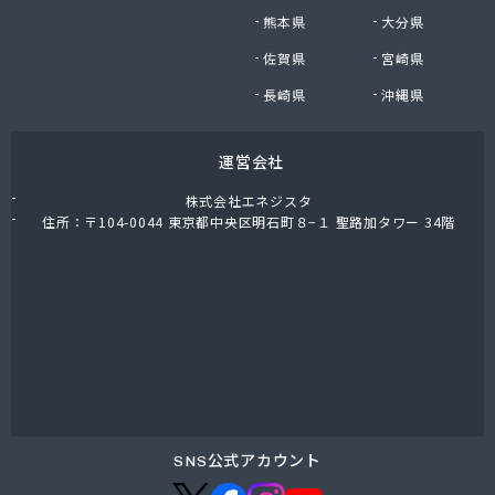
九州日紅株式会社
熊本県
大分県
九石プロパンガス株式会社
佐賀県
宮崎県
九石プロパンガス株式会社 田川営業所
熊谷燃料店
長崎県
沖縄県
隈川燃料店
栗原プロパン
運営会社
古賀プロパン
古賀圭治商店
株式会社エネジスタ
古賀政商店
住所：〒104-0044 東京都中央区明石町８−１ 聖路加タワー 34階
古賀燃料店
古賀米穀プロパン店
五嶋米屋
光陽ガス株式会社
光和住宅設備有限会社
公平物産株式会社
向野食糧販売店
江口産業株式会社
江口商店
SNS公式アカウント
江崎商店