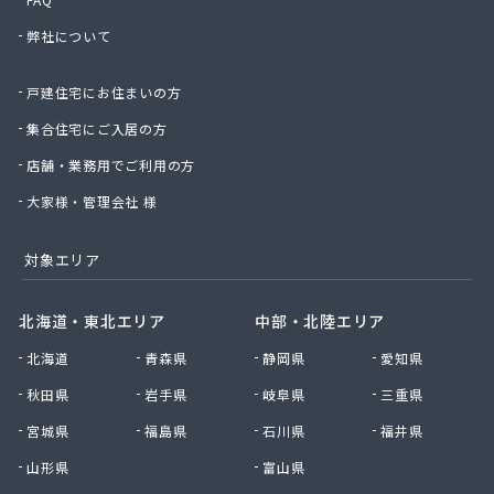
株式会社島田石油
弊社について
株式会社那須商店
株式会社日通プロパン
戸建住宅にお住まいの方
株式会社日通プロパン 直方営業所
株式会社冨永商店
集合住宅にご入居の方
株式会社冨士プロエネルギー
店舗・業務用でご利用の方
株式会社浮羽日石岩佐石油店
株式会社北九州ガス燃料
大家様・管理会社 様
株式会社毎日エナジー
株式会社明治産業
対象エリア
株式会社木下工業所
株式会社友 善
北海道・東北エリア
中部・北陸エリア
株式会社鈴久商事
北海道
青森県
静岡県
愛知県
株式会社和泉プロパン
株式会社和泉プロパン みやま営業所
秋田県
岩手県
岐阜県
三重県
株式会社和泉プロパン 八女営業所
宮城県
福島県
石川県
福井県
株式会社和田商店
株式会社髙岡
山形県
富山県
甘木プロパンガス株式会社