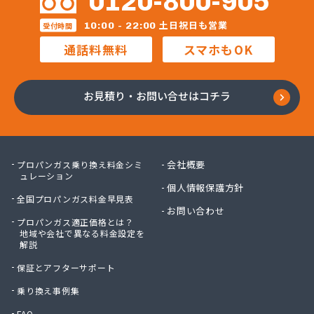
0120-800-905
株式会社新光
株式会社新光機器
土日祝日も営業
10:00 - 22:00
受付時間
株式会社進 藤
通話料無料
スマホもOK
株式会社杉石油
株式会社西鞍手ガス
株式会社西田商会
お見積り・お問い合せはコチラ
株式会社大栄産業
株式会社大坪商店
株式会社大同商会
株式会社大牟田食販
会社概要
プロパンガス乗り換え料金シミ
株式会社大路商会
ュレーション
個人情報保護方針
株式会社大靍商事
全国プロパンガス料金早見表
株式会社筑豊産業
お問い合わせ
プロパンガス適正価格とは？
株式会社筑豊商会 筑豊支店
地域や会社で異なる料金設定を
株式会社筑豊商会 飯塚出張所
解説
株式会社筑豊商会 北九州支店
保証とアフターサポート
株式会社筑邦プロパン
株式会社椎山住宅設備
乗り換え事例集
株式会社的野物産
FAQ