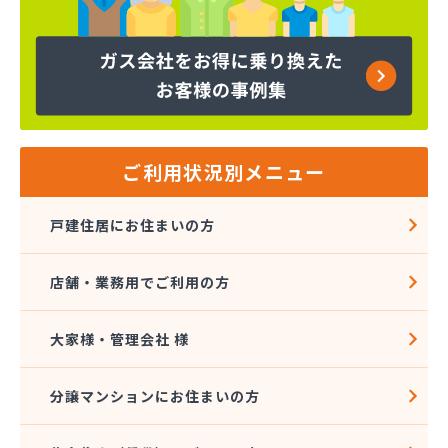
横矢燃料
下川石油
加地プロパン商会
嘉飯簡易ガス協業組合
河口プロパン店
河口商店
河村米屋
ご利用状況別メニュー
河島商店
河野商店
戸建住居にお住まいの方
梶原商店
株式会社アイコーホームサービス
店舗・業務用でご利用の方
株式会社アイコーホームサービス 田主丸営業所
株式会社アイコーホームサービス 柳川営業所
株式会社アイプロ
大家様・管理会社 様
株式会社アイプロ 福岡支店
株式会社イマムラ
分譲マンションにお住まいの方
株式会社エコア 久留米営業所
株式会社エコア 筑豊営業所 山田店