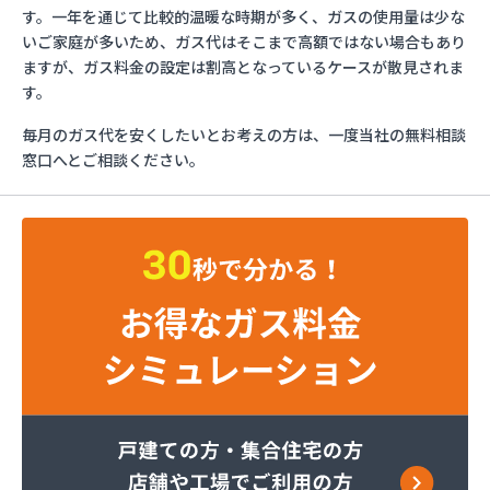
イワタニ九州株式会社 弓削田営業所
す。一年を通じて比較的温暖な時期が多く、ガスの使用量は少な
イワタニ九州株式会社 行橋営業所
いご家庭が多いため、ガス代はそこまで高額ではない場合もあり
イワタニ九州株式会社 福岡支店
ますが、ガス料金の設定は割高となっているケースが散見されま
イワタニ九州株式会社 福岡西営業所
す。
イワタニ九州株式会社 北九州支店
毎月のガス代を安くしたいとお考えの方は、一度当社の無料相談
グリーンホーム株式会社
窓口へとご相談ください。
ケイ・ティ液化ガス
コーアガステック株式会社
サンエープロパン
サンダーガス株式会社 苅原店
すえまつ興産株式会社
セイフティガス株式会社
セブンガス株式会社
セブンガス燃料株式会社
ダイネン株式会社 北九州営業所
テックホームガス株式会社
ナラヤ商店
ネットワークガスオーエス株式会社
ホ－ムガス株式会社