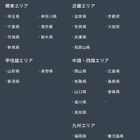
関東エリア
近畿エリア
丸信エナジー株式会社
貴船商事株式会社
埼玉県
神奈川県
滋賀県
京都府
菊池商店
千葉県
東京都
奈良県
大阪府
吉村アクティブ産業株式会社
茨城県
栃木県
兵庫県
吉武産業株式会社 福岡支店
吉武産業株式会社 福岡西営業所
群馬県
和歌山県
吉武産業株式会社 北九州支店
吉野住宅設備機器有限会社
甲信越エリア
中国・四国エリア
久木原商店
山梨県
長野県
岡山県
広島県
久留米エル・ピー・ガス株式会社
新潟県
鳥取県
島根県
久留米ガス株式会社
牛島燃料店
山口県
愛媛県
牛島燃料店
香川県
徳島県
協和産業株式会社
境商店
高知県
金丸食糧販売店
九州エリア
九工ガス株式会社 福岡支店
九州クリーンガス株式会社
福岡県
鹿児島県