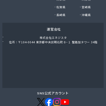
九石プロパンガス株式会社
佐賀県
宮崎県
九石プロパンガス株式会社 田川営業所
熊谷燃料店
長崎県
沖縄県
隈川燃料店
栗原プロパン
運営会社
古賀プロパン
古賀圭治商店
株式会社エネジスタ
古賀政商店
住所：〒104-0044 東京都中央区明石町８−１ 聖路加タワー 34階
古賀燃料店
古賀米穀プロパン店
五嶋米屋
光陽ガス株式会社
光和住宅設備有限会社
公平物産株式会社
向野食糧販売店
江口産業株式会社
江口商店
SNS公式アカウント
江崎商店
江藤石油株式会社 浮羽営業所