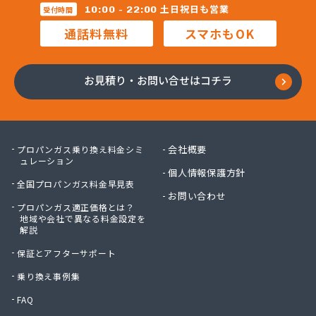
株式会社新光機器
土日祝日も営業
10:00 - 22:00
受付時間
株式会社進 藤
通話料無料
スマホもOK
株式会社杉石油
株式会社西鞍手ガス
株式会社西田商会
お見積り・お問い合せはコチラ
株式会社大栄産業
株式会社大坪商店
株式会社大同商会
株式会社大牟田食販
会社概要
プロパンガス乗り換え料金シミ
株式会社大路商会
ュレーション
個人情報保護方針
株式会社大靍商事
全国プロパンガス料金早見表
株式会社筑豊産業
お問い合わせ
プロパンガス適正価格とは？
株式会社筑豊商会 筑豊支店
地域や会社で異なる料金設定を
株式会社筑豊商会 飯塚出張所
解説
株式会社筑豊商会 北九州支店
保証とアフターサポート
株式会社筑邦プロパン
株式会社椎山住宅設備
乗り換え事例集
株式会社的野物産
FAQ
株式会社島田石油