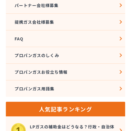
株式会社ニッツー
パートナー会社様募集
株式会社ハクエイ
株式会社ハシモト
提携ガス会社様募集
株式会社フィールドアップ
株式会社フクエキ
FAQ
株式会社みとま商会
株式会社ムクノ
株式会社ムロミ
プロパンガスのしくみ
株式会社レモンガスふくおか
株式会社井尻ガス
プロパンガスお役立ち情報
株式会社因幡燃料商会
株式会社永興エナジー
プロパンガス用語集
株式会社液化ガス
株式会社猿渡産業
株式会社奥村商会
人気記事ランキング
株式会社解放ガスセンター
株式会社丸 藤
株式会社鬼木商店
LPガスの補助金はどうなる？行政・自治体
株式会社金光商店