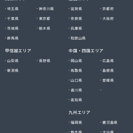
貴船商事株式会社
埼玉県
神奈川県
滋賀県
京都府
菊池商店
千葉県
東京都
奈良県
大阪府
吉村アクティブ産業株式会社
茨城県
栃木県
兵庫県
吉武産業株式会社 福岡支店
吉武産業株式会社 福岡西営業所
群馬県
和歌山県
吉武産業株式会社 北九州支店
吉野住宅設備機器有限会社
甲信越エリア
中国・四国エリア
久木原商店
山梨県
長野県
岡山県
広島県
久留米エル・ピー・ガス株式会社
新潟県
鳥取県
島根県
久留米ガス株式会社
牛島燃料店
山口県
愛媛県
牛島燃料店
香川県
徳島県
協和産業株式会社
境商店
高知県
金丸食糧販売店
九州エリア
九工ガス株式会社 福岡支店
九州クリーンガス株式会社
福岡県
鹿児島県
九州日紅株式会社
熊本県
大分県