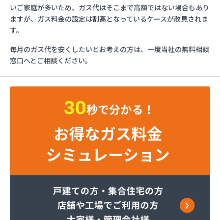
イワタニ九州株式会社 行橋営業所
いご家庭が多いため、ガス代はそこまで高額ではない場合もあり
イワタニ九州株式会社 福岡支店
ますが、ガス料金の設定は割高となっているケースが散見されま
イワタニ九州株式会社 福岡西営業所
す。
イワタニ九州株式会社 北九州支店
毎月のガス代を安くしたいとお考えの方は、一度当社の無料相談
グリーンホーム株式会社
窓口へとご相談ください。
ケイ・ティ液化ガス
コーアガステック株式会社
サンエープロパン
サンダーガス株式会社 苅原店
すえまつ興産株式会社
セイフティガス株式会社
セブンガス株式会社
セブンガス燃料株式会社
ダイネン株式会社 北九州営業所
テックホームガス株式会社
ナラヤ商店
ネットワークガスオーエス株式会社
ホ－ムガス株式会社
ホ－ムガス商事有限会社