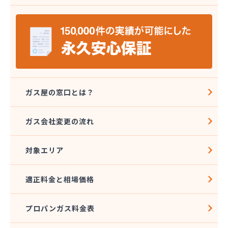
株式会社エコア 筑豊営業所 飯塚店
株式会社エコア 福岡西営業所
株式会社エコア 福岡東営業所
株式会社エスケーエナジー
株式会社エネサンス九州 久留米営業所
株式会社エネサンス九州 福岡営業所
株式会社カネマサ
株式会社キハラ
ガス屋の窓口とは？
株式会社グリーンエネルギー九州
株式会社ソノダ
ガス会社変更の流れ
株式会社ダイシンガス
株式会社タカミヤ
対象エリア
株式会社チクハン
株式会社チクリョー
株式会社ツバメガスフロンティア 博多支店
適正料金と相場価格
株式会社ツバメガスフロンティア 北九州支店
株式会社ツバメガス福岡
プロパンガス料金表
株式会社ツバメガス北九州
株式会社ツバメガス北九州 直方営業所