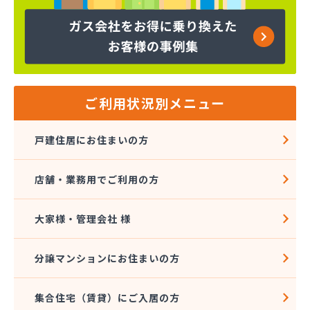
下川石油
加地プロパン商会
嘉飯簡易ガス協業組合
河口プロパン店
河口商店
河村米屋
ご利用状況別メニュー
河島商店
河野商店
戸建住居にお住まいの方
梶原商店
株式会社アイコーホームサービス
店舗・業務用でご利用の方
株式会社アイコーホームサービス 田主丸営業所
株式会社アイコーホームサービス 柳川営業所
株式会社アイプロ
大家様・管理会社 様
株式会社アイプロ 福岡支店
株式会社イマムラ
分譲マンションにお住まいの方
株式会社エコア 久留米営業所
株式会社エコア 筑豊営業所 山田店
集合住宅（賃貸）にご入居の方
株式会社エコア 筑豊営業所 田川店