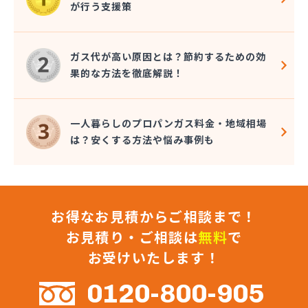
が行う支援策
株式会社九酸ガス住設
株式会社九酸ガス住設 直方営業所
株式会社九酸ガス住設 北九州営業所
ガス代が高い原因とは？節約するための効
株式会社桑野商会
果的な方法を徹底解説！
株式会社光栄ガス家電サービス
株式会社佐々木東商店
株式会社再生エネルギー
一人暮らしのプロパンガス料金・地域相場
株式会社坂田ガス住設
は？安くする方法や悩み事例も
株式会社三 豊
株式会社山口商店
株式会社山野燃料
株式会社枝光プロパン電気商会
お得なお見積からご相談まで！
株式会社柴田産業
株式会社昭和ガス
お見積り・ご相談は
無料
で
株式会社松浦商会
お受けいたします！
株式会社松隈石油店
株式会社松山商店
0120-800-905
株式会社新光