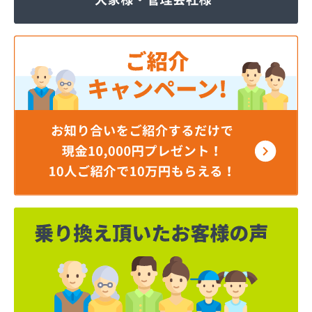
マルヰガス行橋株式会社
ミライフ西日本株式会社 福岡店
リコピンガス株式会社
安永興産株式会社
安永米穀販売店
安全プロパン有限会社
安部燃料店
井手燃料店
井上幸男商店
一丁田プロパン
一二三プロパン商事
一木商店
宇島瓦斯株式会社 宇島営業所
宇島瓦斯株式会社 門司営業所
宇木商店
永島米穀燃料店
延命ガス
奥村商事株式会社
横矢燃料