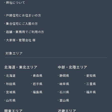
弊社について
株式会社那須商店
株式会社日通プロパン
戸建住宅にお住まいの方
株式会社日通プロパン 直方営業所
株式会社冨永商店
集合住宅にご入居の方
株式会社冨士プロエネルギー
店舗・業務用でご利用の方
株式会社浮羽日石岩佐石油店
株式会社北九州ガス燃料
大家様・管理会社 様
株式会社毎日エナジー
株式会社明治産業
対象エリア
株式会社木下工業所
株式会社友 善
北海道・東北エリア
中部・北陸エリア
株式会社鈴久商事
北海道
青森県
静岡県
愛知県
株式会社和泉プロパン
株式会社和泉プロパン みやま営業所
秋田県
岩手県
岐阜県
三重県
株式会社和泉プロパン 八女営業所
宮城県
福島県
石川県
福井県
株式会社和田商店
株式会社髙岡
山形県
富山県
甘木プロパンガス株式会社
関東エリア
近畿エリア
丸信エナジー株式会社