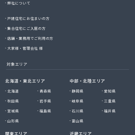
弊社について
株式会社那須商店
株式会社日通プロパン
戸建住宅にお住まいの方
株式会社日通プロパン 直方営業所
株式会社冨永商店
集合住宅にご入居の方
株式会社冨士プロエネルギー
店舗・業務用でご利用の方
株式会社浮羽日石岩佐石油店
株式会社北九州ガス燃料
大家様・管理会社 様
株式会社毎日エナジー
株式会社明治産業
対象エリア
株式会社木下工業所
株式会社友 善
北海道・東北エリア
中部・北陸エリア
株式会社鈴久商事
北海道
青森県
静岡県
愛知県
株式会社和泉プロパン
株式会社和泉プロパン みやま営業所
秋田県
岩手県
岐阜県
三重県
株式会社和泉プロパン 八女営業所
宮城県
福島県
石川県
福井県
株式会社和田商店
株式会社髙岡
山形県
富山県
甘木プロパンガス株式会社
関東エリア
近畿エリア
丸信エナジー株式会社