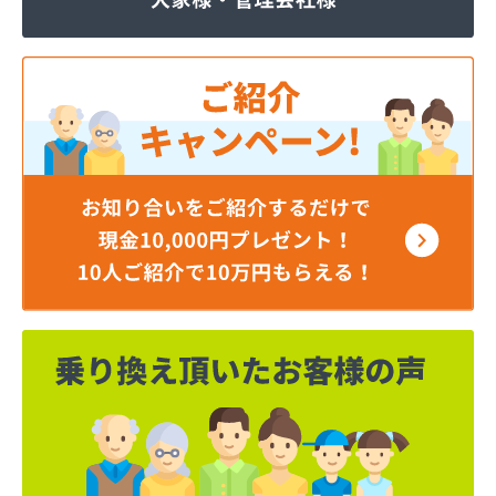
マルヰガス行橋株式会社
ミライフ西日本株式会社 福岡店
リコピンガス株式会社
安永興産株式会社
安永米穀販売店
安全プロパン有限会社
安部燃料店
井手燃料店
井上幸男商店
一丁田プロパン
一二三プロパン商事
一木商店
宇島瓦斯株式会社 宇島営業所
宇島瓦斯株式会社 門司営業所
宇木商店
永島米穀燃料店
延命ガス
奥村商事株式会社
横矢燃料