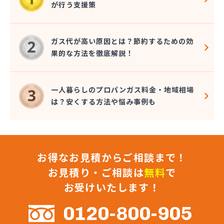
が行う支援策
株式会社九酸ガス住設
株式会社九酸ガス住設 直方営業所
株式会社九酸ガス住設 北九州営業所
ガス代が高い原因とは？節約するための効
株式会社桑野商会
果的な方法を徹底解説！
株式会社光栄ガス家電サービス
株式会社佐々木東商店
株式会社再生エネルギー
一人暮らしのプロパンガス料金・地域相場
株式会社坂田ガス住設
は？安くする方法や悩み事例も
株式会社三 豊
株式会社山口商店
株式会社山野燃料
株式会社枝光プロパン電気商会
お得なお見積からご相談まで！
株式会社柴田産業
株式会社昭和ガス
お見積り・ご相談は
無料
で
株式会社松浦商会
お受けいたします！
株式会社松隈石油店
株式会社松山商店
0120-800-905
株式会社新光