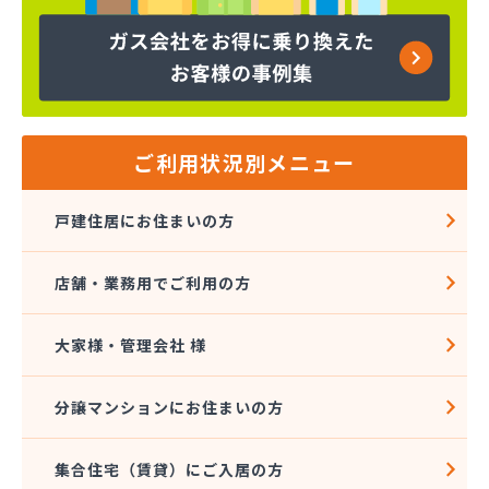
下川石油
加地プロパン商会
嘉飯簡易ガス協業組合
河口プロパン店
河口商店
河村米屋
ご利用状況別メニュー
河島商店
河野商店
戸建住居にお住まいの方
梶原商店
株式会社アイコーホームサービス
店舗・業務用でご利用の方
株式会社アイコーホームサービス 田主丸営業所
株式会社アイコーホームサービス 柳川営業所
株式会社アイプロ
大家様・管理会社 様
株式会社アイプロ 福岡支店
株式会社イマムラ
分譲マンションにお住まいの方
株式会社エコア 久留米営業所
株式会社エコア 筑豊営業所 山田店
集合住宅（賃貸）にご入居の方
株式会社エコア 筑豊営業所 田川店