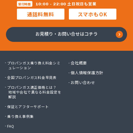
株式会社新光機器
土日祝日も営業
10:00 - 22:00
受付時間
株式会社進 藤
通話料無料
スマホもOK
株式会社杉石油
株式会社西鞍手ガス
株式会社西田商会
お見積り・お問い合せはコチラ
株式会社大栄産業
株式会社大坪商店
株式会社大同商会
株式会社大牟田食販
会社概要
プロパンガス乗り換え料金シミ
株式会社大路商会
ュレーション
個人情報保護方針
株式会社大靍商事
全国プロパンガス料金早見表
株式会社筑豊産業
お問い合わせ
プロパンガス適正価格とは？
株式会社筑豊商会 筑豊支店
地域や会社で異なる料金設定を
株式会社筑豊商会 飯塚出張所
解説
株式会社筑豊商会 北九州支店
保証とアフターサポート
株式会社筑邦プロパン
株式会社椎山住宅設備
乗り換え事例集
株式会社的野物産
FAQ
株式会社島田石油