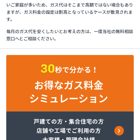
イワタニ九州株式会社 行橋営業所
いご家庭が多いため、ガス代はそこまで高額ではない場合もあり
イワタニ九州株式会社 福岡支店
ますが、ガス料金の設定は割高となっているケースが散見されま
イワタニ九州株式会社 福岡西営業所
す。
イワタニ九州株式会社 北九州支店
毎月のガス代を安くしたいとお考えの方は、一度当社の無料相談
グリーンホーム株式会社
窓口へとご相談ください。
ケイ・ティ液化ガス
コーアガステック株式会社
サンエープロパン
サンダーガス株式会社 苅原店
すえまつ興産株式会社
セイフティガス株式会社
セブンガス株式会社
セブンガス燃料株式会社
ダイネン株式会社 北九州営業所
テックホームガス株式会社
ナラヤ商店
ネットワークガスオーエス株式会社
ホ－ムガス株式会社
ホ－ムガス商事有限会社