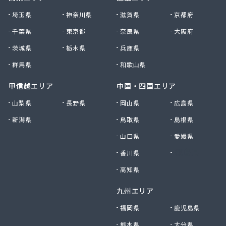
貴船商事株式会社
埼玉県
神奈川県
滋賀県
京都府
菊池商店
千葉県
東京都
奈良県
大阪府
吉村アクティブ産業株式会社
茨城県
栃木県
兵庫県
吉武産業株式会社 福岡支店
吉武産業株式会社 福岡西営業所
群馬県
和歌山県
吉武産業株式会社 北九州支店
吉野住宅設備機器有限会社
甲信越エリア
中国・四国エリア
久木原商店
山梨県
長野県
岡山県
広島県
久留米エル・ピー・ガス株式会社
新潟県
鳥取県
島根県
久留米ガス株式会社
牛島燃料店
山口県
愛媛県
牛島燃料店
香川県
徳島県
協和産業株式会社
境商店
高知県
金丸食糧販売店
九州エリア
九工ガス株式会社 福岡支店
九州クリーンガス株式会社
福岡県
鹿児島県
九州日紅株式会社
熊本県
大分県