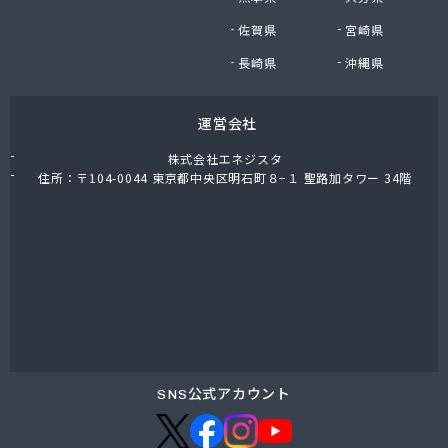
九石プロパンガス株式会社
佐賀県
宮崎県
九石プロパンガス株式会社 田川営業所
熊谷燃料店
長崎県
沖縄県
隈川燃料店
栗原プロパン
運営会社
古賀プロパン
古賀圭治商店
株式会社エネジスタ
古賀政商店
住所：〒104-0044 東京都中央区明石町８−１ 聖路加タワー 34階
古賀燃料店
古賀米穀プロパン店
五嶋米屋
光陽ガス株式会社
光和住宅設備有限会社
公平物産株式会社
向野食糧販売店
江口産業株式会社
江口商店
SNS公式アカウント
江崎商店
江藤石油株式会社 浮羽営業所