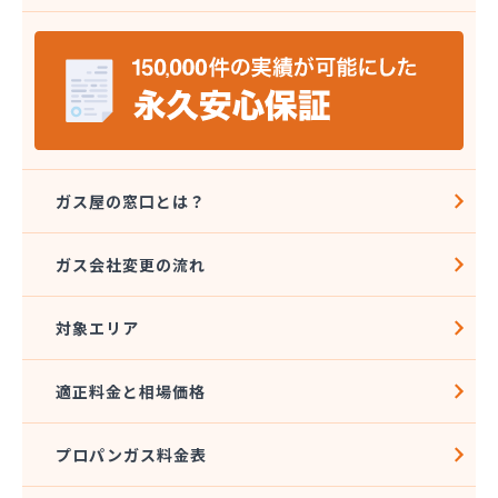
株式会社エコア 筑豊営業所 飯塚店
株式会社エコア 福岡西営業所
株式会社エコア 福岡東営業所
株式会社エスケーエナジー
株式会社エネサンス九州 久留米営業所
株式会社エネサンス九州 福岡営業所
株式会社カネマサ
株式会社キハラ
ガス屋の窓口とは？
株式会社グリーンエネルギー九州
株式会社ソノダ
ガス会社変更の流れ
株式会社ダイシンガス
株式会社タカミヤ
対象エリア
株式会社チクハン
株式会社チクリョー
株式会社ツバメガスフロンティア 博多支店
適正料金と相場価格
株式会社ツバメガスフロンティア 北九州支店
株式会社ツバメガス福岡
プロパンガス料金表
株式会社ツバメガス北九州
株式会社ツバメガス北九州 直方営業所