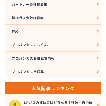
株式会社ニッツー
パートナー会社様募集
株式会社ハクエイ
株式会社ハシモト
提携ガス会社様募集
株式会社フィールドアップ
株式会社フクエキ
FAQ
株式会社みとま商会
株式会社ムクノ
株式会社ムロミ
プロパンガスのしくみ
株式会社レモンガスふくおか
株式会社井尻ガス
プロパンガスお役立ち情報
株式会社因幡燃料商会
株式会社永興エナジー
プロパンガス用語集
株式会社液化ガス
株式会社猿渡産業
株式会社奥村商会
人気記事ランキング
株式会社解放ガスセンター
株式会社丸 藤
株式会社鬼木商店
LPガスの補助金はどうなる？行政・自治体
株式会社金光商店