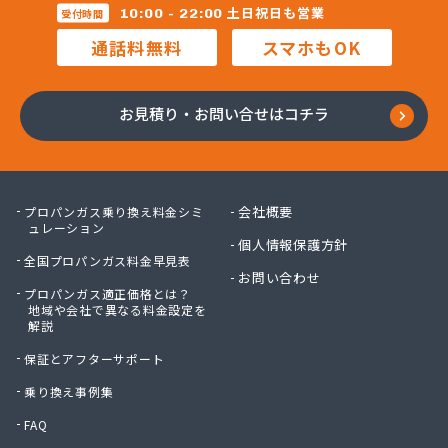
株式会社新光機器
土日祝日も営業
10:00 - 22:00
受付時間
株式会社進 藤
通話料無料
スマホもOK
株式会社杉石油
株式会社西鞍手ガス
株式会社西田商会
お見積り・お問い合せはコチラ
株式会社大栄産業
株式会社大坪商店
株式会社大同商会
株式会社大牟田食販
会社概要
プロパンガス乗り換え料金シミ
株式会社大路商会
ュレーション
個人情報保護方針
株式会社大靍商事
全国プロパンガス料金早見表
株式会社筑豊産業
お問い合わせ
プロパンガス適正価格とは？
株式会社筑豊商会 筑豊支店
地域や会社で異なる料金設定を
株式会社筑豊商会 飯塚出張所
解説
株式会社筑豊商会 北九州支店
保証とアフターサポート
株式会社筑邦プロパン
株式会社椎山住宅設備
乗り換え事例集
株式会社的野物産
FAQ
株式会社島田石油