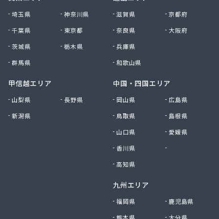
貴船商事株式会社
埼玉県
神奈川県
滋賀県
京都府
菊池商店
千葉県
東京都
奈良県
大阪府
吉村アクティブ産業株式会社
茨城県
栃木県
兵庫県
吉武産業株式会社 福岡支店
吉武産業株式会社 福岡西営業所
群馬県
和歌山県
吉武産業株式会社 北九州支店
吉野住宅設備機器有限会社
甲信越エリア
中国・四国エリア
久木原商店
山梨県
長野県
岡山県
広島県
久留米エル・ピー・ガス株式会社
新潟県
鳥取県
島根県
久留米ガス株式会社
牛島燃料店
山口県
愛媛県
牛島燃料店
香川県
徳島県
協和産業株式会社
境商店
高知県
金丸食糧販売店
九州エリア
九工ガス株式会社 福岡支店
九州クリーンガス株式会社
福岡県
鹿児島県
九州日紅株式会社
熊本県
大分県