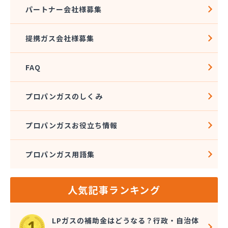
株式会社ニッツー
パートナー会社様募集
株式会社ハクエイ
株式会社ハシモト
提携ガス会社様募集
株式会社フィールドアップ
株式会社フクエキ
FAQ
株式会社みとま商会
株式会社ムクノ
株式会社ムロミ
プロパンガスのしくみ
株式会社レモンガスふくおか
株式会社井尻ガス
プロパンガスお役立ち情報
株式会社因幡燃料商会
株式会社永興エナジー
プロパンガス用語集
株式会社液化ガス
株式会社猿渡産業
株式会社奥村商会
人気記事ランキング
株式会社解放ガスセンター
株式会社丸 藤
株式会社鬼木商店
LPガスの補助金はどうなる？行政・自治体
株式会社金光商店