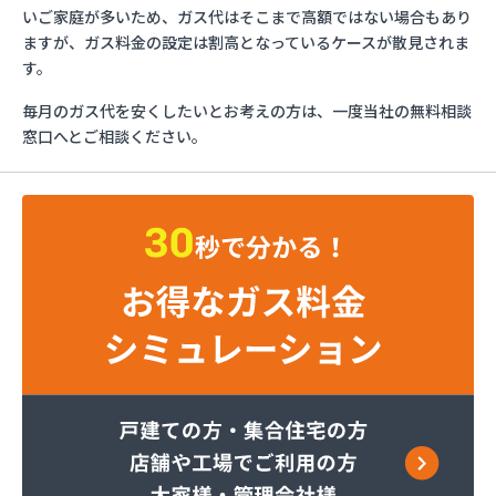
イワタニ九州株式会社 行橋営業所
いご家庭が多いため、ガス代はそこまで高額ではない場合もあり
イワタニ九州株式会社 福岡支店
ますが、ガス料金の設定は割高となっているケースが散見されま
イワタニ九州株式会社 福岡西営業所
す。
イワタニ九州株式会社 北九州支店
毎月のガス代を安くしたいとお考えの方は、一度当社の無料相談
グリーンホーム株式会社
窓口へとご相談ください。
ケイ・ティ液化ガス
コーアガステック株式会社
サンエープロパン
サンダーガス株式会社 苅原店
すえまつ興産株式会社
セイフティガス株式会社
セブンガス株式会社
セブンガス燃料株式会社
ダイネン株式会社 北九州営業所
テックホームガス株式会社
ナラヤ商店
ネットワークガスオーエス株式会社
ホ－ムガス株式会社
ホ－ムガス商事有限会社