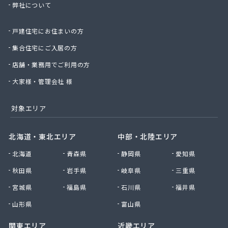
弊社について
株式会社那須商店
株式会社日通プロパン
戸建住宅にお住まいの方
株式会社日通プロパン 直方営業所
株式会社冨永商店
集合住宅にご入居の方
株式会社冨士プロエネルギー
店舗・業務用でご利用の方
株式会社浮羽日石岩佐石油店
株式会社北九州ガス燃料
大家様・管理会社 様
株式会社毎日エナジー
株式会社明治産業
対象エリア
株式会社木下工業所
株式会社友 善
北海道・東北エリア
中部・北陸エリア
株式会社鈴久商事
北海道
青森県
静岡県
愛知県
株式会社和泉プロパン
株式会社和泉プロパン みやま営業所
秋田県
岩手県
岐阜県
三重県
株式会社和泉プロパン 八女営業所
宮城県
福島県
石川県
福井県
株式会社和田商店
株式会社髙岡
山形県
富山県
甘木プロパンガス株式会社
関東エリア
近畿エリア
丸信エナジー株式会社