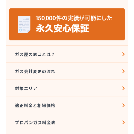
株式会社エコア 筑豊営業所 飯塚店
株式会社エコア 福岡西営業所
株式会社エコア 福岡東営業所
株式会社エスケーエナジー
株式会社エネサンス九州 久留米営業所
株式会社エネサンス九州 福岡営業所
株式会社カネマサ
株式会社キハラ
ガス屋の窓口とは？
株式会社グリーンエネルギー九州
株式会社ソノダ
ガス会社変更の流れ
株式会社ダイシンガス
株式会社タカミヤ
対象エリア
株式会社チクハン
株式会社チクリョー
株式会社ツバメガスフロンティア 博多支店
適正料金と相場価格
株式会社ツバメガスフロンティア 北九州支店
株式会社ツバメガス福岡
プロパンガス料金表
株式会社ツバメガス北九州
株式会社ツバメガス北九州 直方営業所