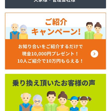
マルヰガス行橋株式会社
ミライフ西日本株式会社 福岡店
リコピンガス株式会社
安永興産株式会社
安永米穀販売店
安全プロパン有限会社
安部燃料店
井手燃料店
井上幸男商店
一丁田プロパン
一二三プロパン商事
一木商店
宇島瓦斯株式会社 宇島営業所
宇島瓦斯株式会社 門司営業所
宇木商店
永島米穀燃料店
延命ガス
奥村商事株式会社
横矢燃料