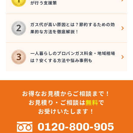
が行う支援策
株式会社九酸ガス住設
株式会社九酸ガス住設 直方営業所
株式会社九酸ガス住設 北九州営業所
ガス代が高い原因とは？節約するための効
株式会社桑野商会
果的な方法を徹底解説！
株式会社光栄ガス家電サービス
株式会社佐々木東商店
株式会社再生エネルギー
一人暮らしのプロパンガス料金・地域相場
株式会社坂田ガス住設
は？安くする方法や悩み事例も
株式会社三 豊
株式会社山口商店
株式会社山野燃料
株式会社枝光プロパン電気商会
お得なお見積からご相談まで！
株式会社柴田産業
株式会社昭和ガス
お見積り・ご相談は
無料
で
株式会社松浦商会
お受けいたします！
株式会社松隈石油店
株式会社松山商店
0120-800-905
株式会社新光