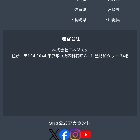
九石プロパンガス株式会社
佐賀県
宮崎県
九石プロパンガス株式会社 田川営業所
熊谷燃料店
長崎県
沖縄県
隈川燃料店
栗原プロパン
運営会社
古賀プロパン
古賀圭治商店
株式会社エネジスタ
古賀政商店
住所：〒104-0044 東京都中央区明石町８−１ 聖路加タワー 34階
古賀燃料店
古賀米穀プロパン店
五嶋米屋
光陽ガス株式会社
光和住宅設備有限会社
公平物産株式会社
向野食糧販売店
江口産業株式会社
江口商店
SNS公式アカウント
江崎商店
江藤石油株式会社 浮羽営業所