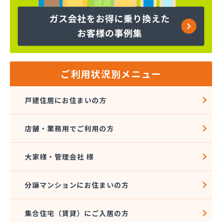
下川石油
加地プロパン商会
嘉飯簡易ガス協業組合
河口プロパン店
河口商店
河村米屋
ご利用状況別メニュー
河島商店
河野商店
戸建住居にお住まいの方
梶原商店
株式会社アイコーホームサービス
店舗・業務用でご利用の方
株式会社アイコーホームサービス 田主丸営業所
株式会社アイコーホームサービス 柳川営業所
株式会社アイプロ
大家様・管理会社 様
株式会社アイプロ 福岡支店
株式会社イマムラ
分譲マンションにお住まいの方
株式会社エコア 久留米営業所
株式会社エコア 筑豊営業所 山田店
集合住宅（賃貸）にご入居の方
株式会社エコア 筑豊営業所 田川店