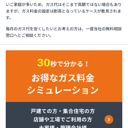
イワタニ九州株式会社 行橋営業所
いご家庭が多いため、ガス代はそこまで高額ではない場合もあり
イワタニ九州株式会社 福岡支店
ますが、ガス料金の設定は割高となっているケースが散見されま
イワタニ九州株式会社 福岡西営業所
す。
イワタニ九州株式会社 北九州支店
毎月のガス代を安くしたいとお考えの方は、一度当社の無料相談
グリーンホーム株式会社
窓口へとご相談ください。
ケイ・ティ液化ガス
コーアガステック株式会社
サンエープロパン
サンダーガス株式会社 苅原店
すえまつ興産株式会社
セイフティガス株式会社
セブンガス株式会社
セブンガス燃料株式会社
ダイネン株式会社 北九州営業所
テックホームガス株式会社
ナラヤ商店
ネットワークガスオーエス株式会社
ホ－ムガス株式会社
ホ－ムガス商事有限会社