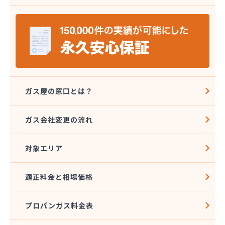
株式会社エコア 筑豊営業所 飯塚店
株式会社エコア 福岡西営業所
株式会社エコア 福岡東営業所
株式会社エスケーエナジー
株式会社エネサンス九州 久留米営業所
株式会社エネサンス九州 福岡営業所
株式会社カネマサ
株式会社キハラ
ガス屋の窓口とは？
株式会社グリーンエネルギー九州
株式会社ソノダ
ガス会社変更の流れ
株式会社ダイシンガス
株式会社タカミヤ
対象エリア
株式会社チクハン
株式会社チクリョー
株式会社ツバメガスフロンティア 博多支店
適正料金と相場価格
株式会社ツバメガスフロンティア 北九州支店
株式会社ツバメガス福岡
プロパンガス料金表
株式会社ツバメガス北九州
株式会社ツバメガス北九州 直方営業所