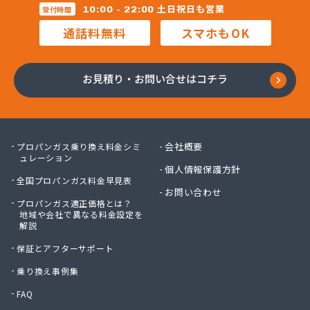
株式会社新光機器
土日祝日も営業
10:00 - 22:00
受付時間
株式会社進 藤
通話料無料
スマホもOK
株式会社杉石油
株式会社西鞍手ガス
株式会社西田商会
お見積り・お問い合せはコチラ
株式会社大栄産業
株式会社大坪商店
株式会社大同商会
株式会社大牟田食販
会社概要
プロパンガス乗り換え料金シミ
株式会社大路商会
ュレーション
個人情報保護方針
株式会社大靍商事
全国プロパンガス料金早見表
株式会社筑豊産業
お問い合わせ
プロパンガス適正価格とは？
株式会社筑豊商会 筑豊支店
地域や会社で異なる料金設定を
株式会社筑豊商会 飯塚出張所
解説
株式会社筑豊商会 北九州支店
保証とアフターサポート
株式会社筑邦プロパン
株式会社椎山住宅設備
乗り換え事例集
株式会社的野物産
FAQ
株式会社島田石油