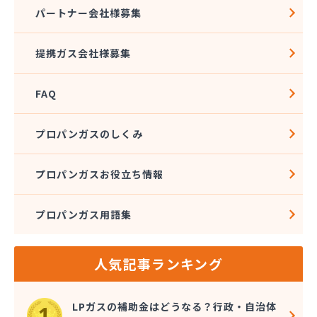
株式会社ニッツー
パートナー会社様募集
株式会社ハクエイ
株式会社ハシモト
提携ガス会社様募集
株式会社フィールドアップ
株式会社フクエキ
FAQ
株式会社みとま商会
株式会社ムクノ
株式会社ムロミ
プロパンガスのしくみ
株式会社レモンガスふくおか
株式会社井尻ガス
プロパンガスお役立ち情報
株式会社因幡燃料商会
株式会社永興エナジー
プロパンガス用語集
株式会社液化ガス
株式会社猿渡産業
株式会社奥村商会
人気記事ランキング
株式会社解放ガスセンター
株式会社丸 藤
株式会社鬼木商店
LPガスの補助金はどうなる？行政・自治体
株式会社金光商店