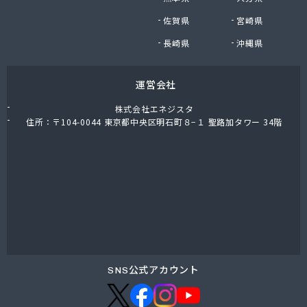
九石プロパンガス株式会社
佐賀県
宮崎県
九石プロパンガス株式会社 田川営業所
熊谷燃料店
長崎県
沖縄県
隈川燃料店
栗原プロパン
運営会社
古賀プロパン
古賀圭治商店
株式会社エネジスタ
古賀政商店
住所：〒104-0044 東京都中央区明石町８−１ 聖路加タワー 34階
古賀燃料店
古賀米穀プロパン店
五嶋米屋
光陽ガス株式会社
光和住宅設備有限会社
公平物産株式会社
向野食糧販売店
江口産業株式会社
江口商店
SNS公式アカウント
江崎商店
江藤石油株式会社 浮羽営業所