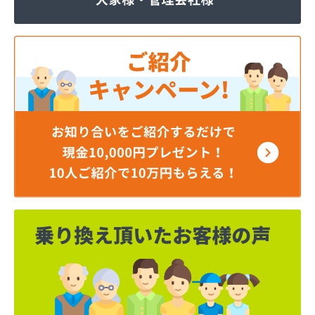
マルヰガス行橋株式会社
ミライフ西日本株式会社 福岡店
リコピンガス株式会社
安永興産株式会社
安永米穀販売店
安全プロパン有限会社
安部燃料店
井手燃料店
井上幸男商店
一丁田プロパン
一二三プロパン商事
一木商店
宇島瓦斯株式会社 宇島営業所
宇島瓦斯株式会社 門司営業所
宇木商店
永島米穀燃料店
延命ガス
奥村商事株式会社
横矢燃料