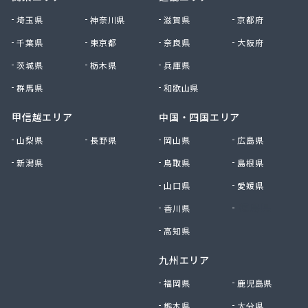
貴船商事株式会社
埼玉県
神奈川県
滋賀県
京都府
菊池商店
千葉県
東京都
奈良県
大阪府
吉村アクティブ産業株式会社
茨城県
栃木県
兵庫県
吉武産業株式会社 福岡支店
吉武産業株式会社 福岡西営業所
群馬県
和歌山県
吉武産業株式会社 北九州支店
吉野住宅設備機器有限会社
甲信越エリア
中国・四国エリア
久木原商店
山梨県
長野県
岡山県
広島県
久留米エル・ピー・ガス株式会社
新潟県
鳥取県
島根県
久留米ガス株式会社
牛島燃料店
山口県
愛媛県
牛島燃料店
香川県
徳島県
協和産業株式会社
境商店
高知県
金丸食糧販売店
九州エリア
九工ガス株式会社 福岡支店
九州クリーンガス株式会社
福岡県
鹿児島県
九州日紅株式会社
熊本県
大分県