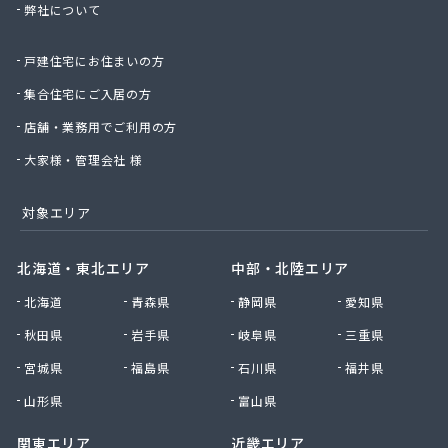
弊社について
株式会社那須商店
株式会社日通プロパン
戸建住宅にお住まいの方
株式会社日通プロパン 直方営業所
株式会社冨永商店
集合住宅にご入居の方
株式会社冨士プロエネルギー
店舗・業務用でご利用の方
株式会社浮羽日石岩佐石油店
株式会社北九州ガス燃料
大家様・管理会社 様
株式会社毎日エナジー
株式会社明治産業
対象エリア
株式会社木下工業所
株式会社友 善
北海道・東北エリア
中部・北陸エリア
株式会社鈴久商事
北海道
青森県
静岡県
愛知県
株式会社和泉プロパン
株式会社和泉プロパン みやま営業所
秋田県
岩手県
岐阜県
三重県
株式会社和泉プロパン 八女営業所
宮城県
福島県
石川県
福井県
株式会社和田商店
株式会社髙岡
山形県
富山県
甘木プロパンガス株式会社
関東エリア
近畿エリア
丸信エナジー株式会社