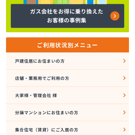
下川石油
加地プロパン商会
嘉飯簡易ガス協業組合
河口プロパン店
河口商店
河村米屋
ご利用状況別メニュー
河島商店
河野商店
戸建住居にお住まいの方
梶原商店
株式会社アイコーホームサービス
店舗・業務用でご利用の方
株式会社アイコーホームサービス 田主丸営業所
株式会社アイコーホームサービス 柳川営業所
株式会社アイプロ
大家様・管理会社 様
株式会社アイプロ 福岡支店
株式会社イマムラ
分譲マンションにお住まいの方
株式会社エコア 久留米営業所
株式会社エコア 筑豊営業所 山田店
集合住宅（賃貸）にご入居の方
株式会社エコア 筑豊営業所 田川店