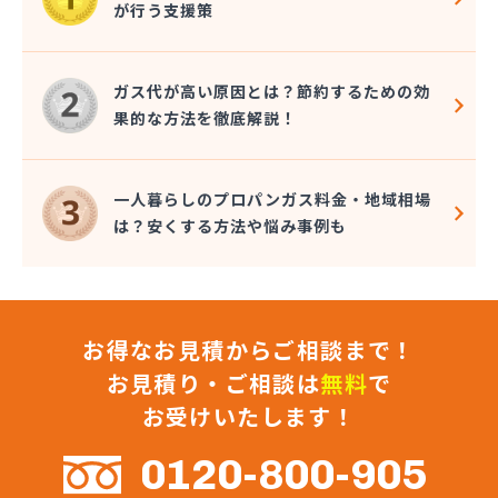
が行う支援策
株式会社九酸ガス住設
株式会社九酸ガス住設 直方営業所
株式会社九酸ガス住設 北九州営業所
ガス代が高い原因とは？節約するための効
株式会社桑野商会
果的な方法を徹底解説！
株式会社光栄ガス家電サービス
株式会社佐々木東商店
株式会社再生エネルギー
一人暮らしのプロパンガス料金・地域相場
株式会社坂田ガス住設
は？安くする方法や悩み事例も
株式会社三 豊
株式会社山口商店
株式会社山野燃料
株式会社枝光プロパン電気商会
お得なお見積からご相談まで！
株式会社柴田産業
株式会社昭和ガス
お見積り・ご相談は
無料
で
株式会社松浦商会
お受けいたします！
株式会社松隈石油店
株式会社松山商店
0120-800-905
株式会社新光