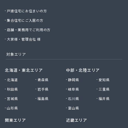
株式会社日通プロパン
戸建住宅にお住まいの方
株式会社日通プロパン 直方営業所
株式会社冨永商店
集合住宅にご入居の方
株式会社冨士プロエネルギー
店舗・業務用でご利用の方
株式会社浮羽日石岩佐石油店
株式会社北九州ガス燃料
大家様・管理会社 様
株式会社毎日エナジー
株式会社明治産業
対象エリア
株式会社木下工業所
株式会社友 善
北海道・東北エリア
中部・北陸エリア
株式会社鈴久商事
北海道
青森県
静岡県
愛知県
株式会社和泉プロパン
株式会社和泉プロパン みやま営業所
秋田県
岩手県
岐阜県
三重県
株式会社和泉プロパン 八女営業所
宮城県
福島県
石川県
福井県
株式会社和田商店
株式会社髙岡
山形県
富山県
甘木プロパンガス株式会社
関東エリア
近畿エリア
丸信エナジー株式会社