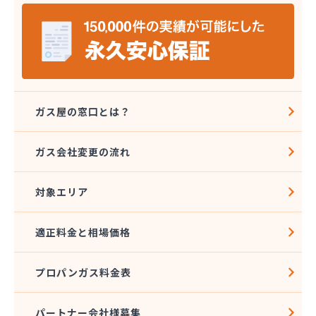
株式会社エコア 福岡西営業所
株式会社エコア 福岡東営業所
株式会社エスケーエナジー
株式会社エネサンス九州 久留米営業所
株式会社エネサンス九州 福岡営業所
株式会社カネマサ
株式会社キハラ
ガス屋の窓口とは？
株式会社グリーンエネルギー九州
株式会社ソノダ
ガス会社変更の流れ
株式会社ダイシンガス
株式会社タカミヤ
対象エリア
株式会社チクハン
株式会社チクリョー
株式会社ツバメガスフロンティア 博多支店
適正料金と相場価格
株式会社ツバメガスフロンティア 北九州支店
株式会社ツバメガス福岡
プロパンガス料金表
株式会社ツバメガス北九州
株式会社ツバメガス北九州 直方営業所
株式会社ニッツー
パートナー会社様募集