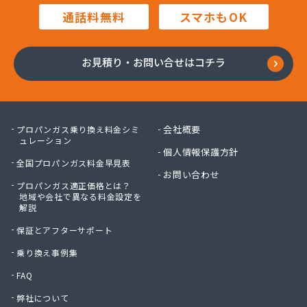
株式会社進 藤
通話料無料
スマホもOK
株式会社杉石油
株式会社西鞍手ガス
株式会社西田商会
お見積り・お問い合せはコチラ
株式会社大栄産業
株式会社大坪商店
株式会社大同商会
株式会社大牟田食販
会社概要
プロパンガス乗り換え料金シミ
株式会社大路商会
ュレーション
個人情報保護方針
株式会社大靍商事
全国プロパンガス料金早見表
株式会社筑豊産業
お問い合わせ
プロパンガス適正価格とは？
株式会社筑豊商会 筑豊支店
地域や会社で異なる料金設定を
株式会社筑豊商会 飯塚出張所
解説
株式会社筑豊商会 北九州支店
保証とアフターサポート
株式会社筑邦プロパン
株式会社椎山住宅設備
乗り換え事例集
株式会社的野物産
FAQ
株式会社島田石油
弊社について
株式会社那須商店