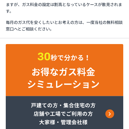
イワタニ九州株式会社 福岡支店
ますが、ガス料金の設定は割高となっているケースが散見されま
イワタニ九州株式会社 福岡西営業所
す。
イワタニ九州株式会社 北九州支店
毎月のガス代を安くしたいとお考えの方は、一度当社の無料相談
グリーンホーム株式会社
窓口へとご相談ください。
ケイ・ティ液化ガス
コーアガステック株式会社
サンエープロパン
サンダーガス株式会社 苅原店
すえまつ興産株式会社
セイフティガス株式会社
セブンガス株式会社
セブンガス燃料株式会社
ダイネン株式会社 北九州営業所
テックホームガス株式会社
ナラヤ商店
ネットワークガスオーエス株式会社
ホ－ムガス株式会社
ホ－ムガス商事有限会社
マルヰガス行橋株式会社