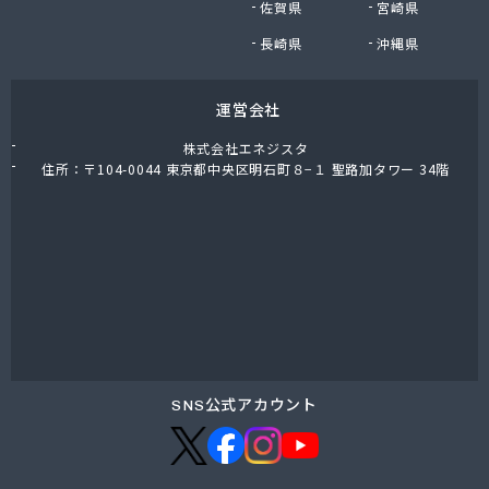
佐賀県
宮崎県
九石プロパンガス株式会社 田川営業所
熊谷燃料店
長崎県
沖縄県
隈川燃料店
栗原プロパン
運営会社
古賀プロパン
古賀圭治商店
株式会社エネジスタ
古賀政商店
住所：〒104-0044 東京都中央区明石町８−１ 聖路加タワー 34階
古賀燃料店
古賀米穀プロパン店
五嶋米屋
光陽ガス株式会社
光和住宅設備有限会社
公平物産株式会社
向野食糧販売店
江口産業株式会社
江口商店
SNS公式アカウント
江崎商店
江藤石油株式会社 浮羽営業所
江頭米穀プロパン店