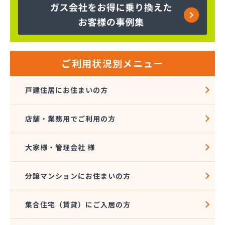
下川石油
加地プロパン商会
嘉飯簡易ガス協業組合
河口プロパン店
河口商店
河村米屋
ご利用状況別メニュー
河島商店
河野商店
戸建住居にお住まいの方
梶原商店
株式会社アイコーホームサービス
店舗・業務用でご利用の方
株式会社アイコーホームサービス 田主丸営業所
株式会社アイコーホームサービス 柳川営業所
株式会社アイプロ
大家様・管理会社 様
株式会社アイプロ 福岡支店
株式会社イマムラ
分譲マンションにお住まいの方
株式会社エコア 久留米営業所
株式会社エコア 筑豊営業所 山田店
集合住宅（賃貸）にご入居の方
株式会社エコア 筑豊営業所 田川店
株式会社エコア 筑豊営業所 飯塚店