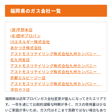
福岡県のガス会社一覧
(資)平野本店
(名)田中プロパン
ISエネルギー株式会社
あかつき株式会社
アストモスリテイリング株式会社九州カンパニー
北九州支店
アストモスリテイリング株式会社九州カンパニー
アストモスリテイリング株式会社九州カンパニー
京都エルピージー店
アストモスリテイリング株式会社九州カンパニー
浮羽ガス店
イワタニ九州株式会社 久留米営業所
福岡県は近年プロパンガス会社変更が盛んになってきたエリアで
イワタニ九州株式会社 弓削田営業所
す。一年を通じて比較的温暖な時期が多く、ガスの使用量は少な
イワタニ九州株式会社 行橋営業所
いご家庭が多いため、ガス代はそこまで高額ではない場合もあり