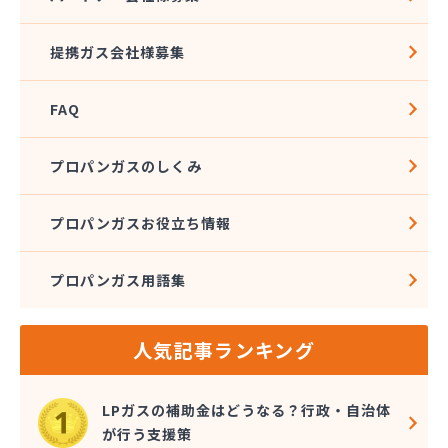
株式会社ハクエイ
株式会社ハシモト
提携ガス会社様募集
株式会社フィールドアップ
株式会社フクエキ
FAQ
株式会社みとま商会
株式会社ムクノ
株式会社ムロミ
プロパンガスのしくみ
株式会社レモンガスふくおか
株式会社井尻ガス
プロパンガスお役立ち情報
株式会社因幡燃料商会
株式会社永興エナジー
プロパンガス用語集
株式会社液化ガス
株式会社猿渡産業
株式会社奥村商会
人気記事ランキング
株式会社解放ガスセンター
株式会社丸 藤
株式会社鬼木商店
LPガスの補助金はどうなる？行政・自治体
株式会社金光商店
が行う支援策