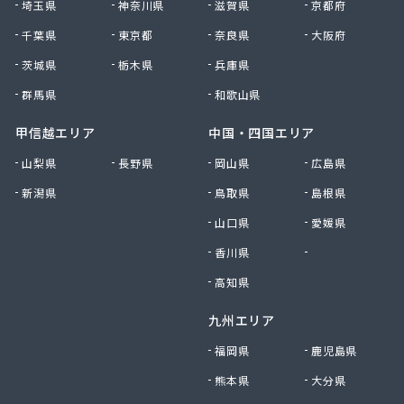
貴船商事株式会社
埼玉県
神奈川県
滋賀県
京都府
菊池商店
千葉県
東京都
奈良県
大阪府
吉村アクティブ産業株式会社
茨城県
栃木県
兵庫県
吉武産業株式会社 福岡支店
吉武産業株式会社 福岡西営業所
群馬県
和歌山県
吉武産業株式会社 北九州支店
吉野住宅設備機器有限会社
甲信越エリア
中国・四国エリア
久木原商店
山梨県
長野県
岡山県
広島県
久留米エル・ピー・ガス株式会社
新潟県
鳥取県
島根県
久留米ガス株式会社
牛島燃料店
山口県
愛媛県
牛島燃料店
香川県
徳島県
協和産業株式会社
境商店
高知県
金丸食糧販売店
九州エリア
九工ガス株式会社 福岡支店
九州クリーンガス株式会社
福岡県
鹿児島県
九州日紅株式会社
熊本県
大分県
九石プロパンガス株式会社