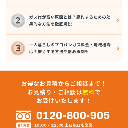
株式会社九酸ガス住設
株式会社九酸ガス住設 直方営業所
株式会社九酸ガス住設 北九州営業所
ガス代が高い原因とは？節約するための効
株式会社桑野商会
果的な方法を徹底解説！
株式会社光栄ガス家電サービス
株式会社佐々木東商店
株式会社再生エネルギー
一人暮らしのプロパンガス料金・地域相場
株式会社坂田ガス住設
は？安くする方法や悩み事例も
株式会社三 豊
株式会社山口商店
株式会社山野燃料
株式会社枝光プロパン電気商会
お得なお見積からご相談まで！
株式会社柴田産業
株式会社昭和ガス
お見積り・ご相談は
無料
で
株式会社松浦商会
お受けいたします！
株式会社松隈石油店
株式会社松山商店
0120-800-905
株式会社新光
株式会社新光機器
土日祝日も営業
10:00 - 22:00
受付時間