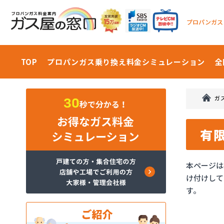
プロパンガス
TOP
プロパンガス乗り換え料金
シミュレーション
全
ガ
有
本ページは
け付けして
す。