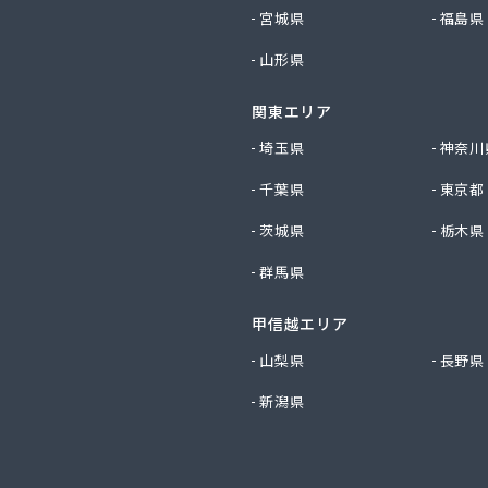
プロパン
宮城県
福島県
プロパン商事
山形県
店
斯株式会社 宇島営業所
関東エリア
斯株式会社 門司営業所
店
埼玉県
神奈川
穀燃料店
千葉県
東京都
ス
事株式会社
茨城県
栃木県
料
群馬県
油
ロパン商会
甲信越エリア
易ガス協業組合
ロパン店
山梨県
長野県
店
新潟県
屋
店
店
店