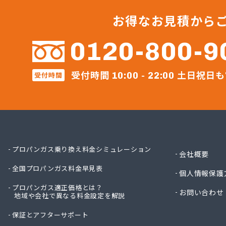
すえま
セイフ
お得なお見積から
セブン
セブン
0120-800-9
ダイネ
テック
受付時間
土日祝日も
受付時間
ナラヤ
10:00 - 22:00
ネット
ホ－ム
ホ－ム
マルヰ
ミライ
リコピ
プロパンガス乗り換え料金シミュレーション
会社概要
安永興
全国プロパンガス料金早見表
安永米
個人情報保護
安全プ
プロパンガス適正価格とは？
お問い合わせ
地域や会社で異なる料金設定を解説
安部燃
井手燃
保証とアフターサポート
井上幸