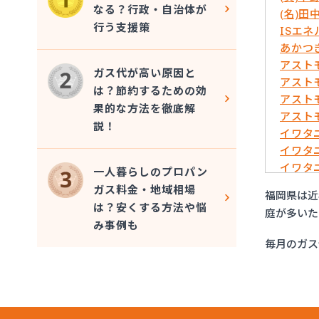
なる？行政・自治体が
(名)田
行う支援策
ISエ
あかつ
アスト
ガス代が高い原因と
アスト
は？節約するための効
アスト
果的な方法を徹底解
アスト
説！
イワタ
イワタ
イワタ
一人暮らしのプロパン
イワタ
ガス料金・地域相場
福岡県は近
イワタ
は？安くする方法や悩
庭が多いた
イワタ
み事例も
グリー
毎月のガス
ケイ・
コーア
サンエ
サンダ