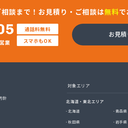
つ興産株式会社
ティガス株式会社
ご相談まで！
お見積り・ご相談は
無料
で
ガス株式会社
ガス燃料株式会社
05
通話料無料
ン株式会社 北九州営業所
お見積
ホームガス株式会社
スマホもOK
営業
商店
ワークガスオーエス株式会社
ガス株式会社
ガス商事有限会社
ガス行橋株式会社
フ西日本株式会社 福岡店
ンガス株式会社
対象エリア
産株式会社
穀販売店
方針
北海道・東北エリア
ロパン有限会社
料店
北海道
青森県
料店
秋田県
岩手県
男商店