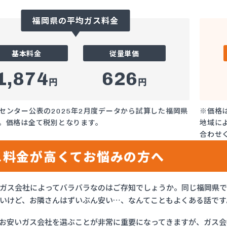
福岡県の平均ガス料金
基本料金
従量単価
1,874
626
円
円
センター公表の2025年2月度データから試算した福岡県
※価格
。価格は全て税別となります。
地域に
合わせ
ス料金が高くてお悩みの方へ
ガス会社によってバラバラなのはご存知でしょうか。同じ福岡県
いけど、お隣さんはずいぶん安い…、なんてこともよくある話です
お安いガス会社を選ぶことが非常に重要になってきますが、ガス会社