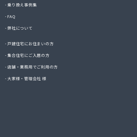
一丁田
乗り換え事例集
一二三
FAQ
一木商
宇島瓦
弊社について
宇島瓦
宇木商
戸建住宅にお住まいの方
永島米
延命ガ
集合住宅にご入居の方
奥村商
店舗・業務用でご利用の方
横矢燃
下川石
大家様・管理会社 様
加地プ
嘉飯簡
河口プ
河口商
河村米
河島商
河野商
梶原商