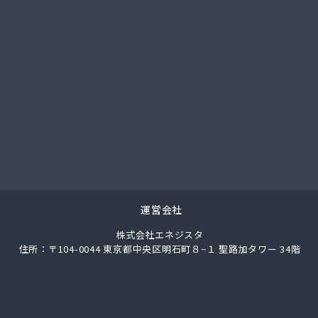
社アイコーホームサービス
社アイコーホームサービス 田主丸営業所
社アイコーホームサービス 柳川営業所
社アイプロ
社アイプロ 福岡支店
社イマムラ
社エコア 久留米営業所
社エコア 筑豊営業所 山田店
社エコア 筑豊営業所 田川店
社エコア 筑豊営業所 飯塚店
社エコア 福岡西営業所
社エコア 福岡東営業所
運営会社
社エスケーエナジー
株式会社エネジスタ
社エネサンス九州 久留米営業所
住所：〒104-0044 東京都中央区明石町８−１ 聖路加タワー 34階
社エネサンス九州 福岡営業所
社カネマサ
社キハラ
社グリーンエネルギー九州