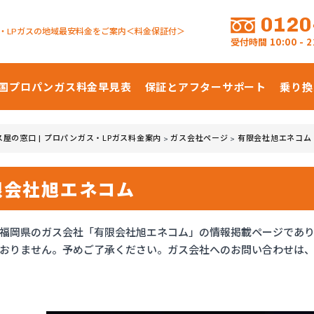
0120
・LPガスの地域最安料金をご案内＜料金保証付＞
受付時間
10:00 -
国プロパンガス
料金早見表
保証とアフターサポート
乗り換
ス屋の窓口 | プロパンガス・LPガス料金案内
ガス会社ページ
有限会社旭エネコム
>
>
限会社旭エネコム
福岡県のガス会社「有限会社旭エネコム」の情報掲載ページであ
おりません。予めご了承ください。ガス会社へのお問い合わせは