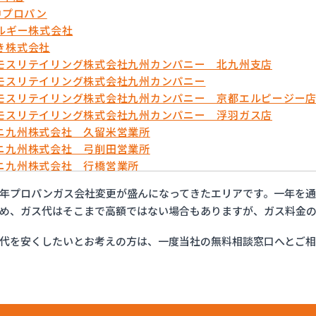
中プロパン
ネルギー株式会社
き株式会社
モスリテイリング株式会社九州カンパニー 北九州支店
モスリテイリング株式会社九州カンパニー
モスリテイリング株式会社九州カンパニー 京都エルピージー
モスリテイリング株式会社九州カンパニー 浮羽ガス店
ニ九州株式会社 久留米営業所
ニ九州株式会社 弓削田営業所
ニ九州株式会社 行橋営業所
ニ九州株式会社 福岡支店
年プロパンガス会社変更が盛んになってきたエリアです。一年を
ニ九州株式会社 福岡西営業所
め、ガス代はそこまで高額ではない場合もありますが、ガス料金の
ニ九州株式会社 北九州支店
ンホーム株式会社
代を安くしたいとお考えの方は、一度当社の無料相談窓口へとご
ティ液化ガス
ガステック株式会社
ープロパン
ーガス株式会社 苅原店