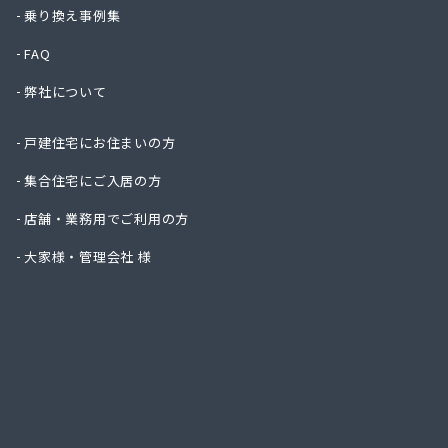
一丁田
乗り換え事例集
一二三
FAQ
一木商
宇島瓦
弊社について
宇島瓦
宇木商
戸建住宅にお住まいの方
永島米
延命ガ
集合住宅にご入居の方
奥村商
店舗・業務用でご利用の方
横矢燃
下川石
大家様・管理会社 様
加地プ
嘉飯簡
河口プ
河口商
河村米
河島商
河野商
梶原商