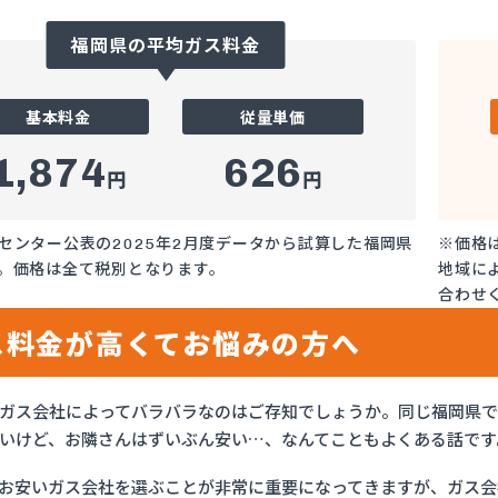
福岡県の平均ガス料金
基本料金
従量単価
1,874
626
円
円
センター公表の2025年2月度データから試算した福岡県
※価格
。価格は全て税別となります。
地域に
合わせ
ス料金が高くてお悩みの方へ
ガス会社によってバラバラなのはご存知でしょうか。同じ福岡県
いけど、お隣さんはずいぶん安い…、なんてこともよくある話です
お安いガス会社を選ぶことが非常に重要になってきますが、ガス会社