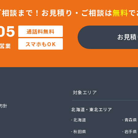
つ興産株式会社
ティガス株式会社
ご相談まで！
お見積り・ご相談は
無料
で
ガス株式会社
ガス燃料株式会社
05
通話料無料
ン株式会社 北九州営業所
お見積
ホームガス株式会社
スマホもOK
営業
商店
ワークガスオーエス株式会社
ガス株式会社
ガス商事有限会社
ガス行橋株式会社
フ西日本株式会社 福岡店
ンガス株式会社
対象エリア
産株式会社
穀販売店
方針
北海道・東北エリア
ロパン有限会社
料店
北海道
青森県
料店
秋田県
岩手県
男商店