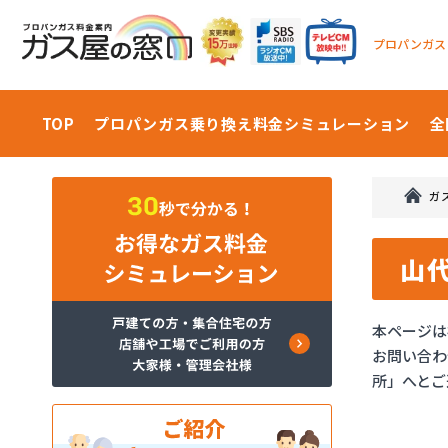
プロパンガス
TOP
プロパンガス乗り換え料金
シミュレーション
全
ガ
山
本ページは
お問い合わ
所」へとご