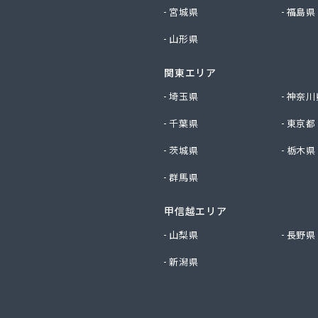
プロパン
宮城県
福島県
プロパン商事
山形県
店
斯株式会社 宇島営業所
関東エリア
斯株式会社 門司営業所
店
埼玉県
神奈川
穀燃料店
千葉県
東京都
ス
事株式会社
茨城県
栃木県
料
群馬県
油
ロパン商会
甲信越エリア
易ガス協業組合
ロパン店
山梨県
長野県
店
新潟県
屋
店
店
店