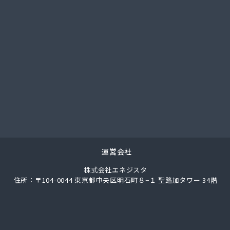
社アイコーホームサービス
社アイコーホームサービス 田主丸営業所
社アイコーホームサービス 柳川営業所
社アイプロ
社アイプロ 福岡支店
社イマムラ
社エコア 久留米営業所
社エコア 筑豊営業所 山田店
社エコア 筑豊営業所 田川店
社エコア 筑豊営業所 飯塚店
社エコア 福岡西営業所
社エコア 福岡東営業所
運営会社
社エスケーエナジー
株式会社エネジスタ
社エネサンス九州 久留米営業所
住所：〒104-0044 東京都中央区明石町８−１ 聖路加タワー 34階
社エネサンス九州 福岡営業所
社カネマサ
社キハラ
社グリーンエネルギー九州