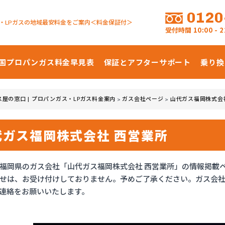
0120
・LPガスの地域最安料金をご案内＜料金保証付＞
受付時間
10:00 -
国プロパンガス
料金早見表
保証とアフターサポート
乗り換
ス屋の窓口 | プロパンガス・LPガス料金案内
ガス会社ページ
山代ガス福岡株式会
>
>
代ガス福岡株式会社 西営業所
福岡県のガス会社「山代ガス福岡株式会社 西営業所」の情報掲載
せは、お受け付けしておりません。予めご了承ください。ガス会社
連絡をお願いいたします。