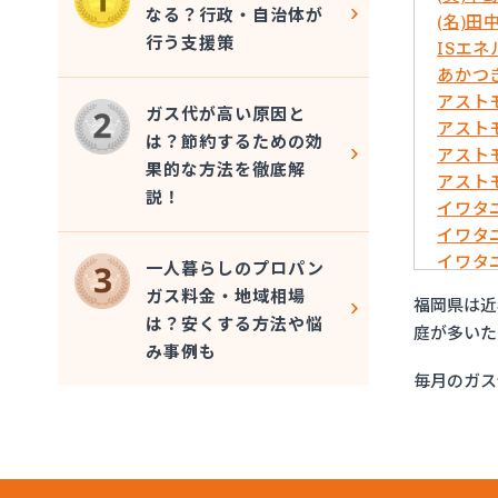
なる？行政・自治体が
(名)田
行う支援策
ISエ
あかつ
アスト
ガス代が高い原因と
アスト
は？節約するための効
アスト
果的な方法を徹底解
アスト
説！
イワタ
イワタ
イワタ
一人暮らしのプロパン
イワタ
ガス料金・地域相場
福岡県は近
イワタ
は？安くする方法や悩
庭が多いた
イワタ
み事例も
グリー
毎月のガス
ケイ・
コーア
サンエ
サンダ