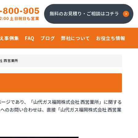
-800-905
無料のお見積り・ご相談はコチラ
 22:00 土日祝日も営業
え事例集
FAQ
ブログ
弊社について
お役立ち情報
社 西営業所
ページであり、「山代ガス福岡株式会社 西営業所」に関する
へのお問い合わせは、直接「山代ガス福岡株式会社 西営業