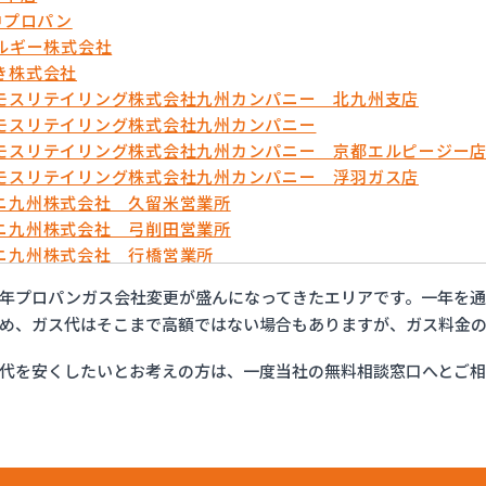
中プロパン
ネルギー株式会社
き株式会社
モスリテイリング株式会社九州カンパニー 北九州支店
モスリテイリング株式会社九州カンパニー
モスリテイリング株式会社九州カンパニー 京都エルピージー
モスリテイリング株式会社九州カンパニー 浮羽ガス店
ニ九州株式会社 久留米営業所
ニ九州株式会社 弓削田営業所
ニ九州株式会社 行橋営業所
ニ九州株式会社 福岡支店
年プロパンガス会社変更が盛んになってきたエリアです。一年を
ニ九州株式会社 福岡西営業所
め、ガス代はそこまで高額ではない場合もありますが、ガス料金の
ニ九州株式会社 北九州支店
ンホーム株式会社
代を安くしたいとお考えの方は、一度当社の無料相談窓口へとご
ティ液化ガス
ガステック株式会社
ープロパン
ーガス株式会社 苅原店