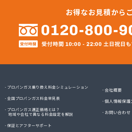
すえま
セイフ
お得なお見積から
セブン
セブン
0120-800-9
ダイネ
テック
受付時間
土日祝日も
受付時間
ナラヤ
10:00 - 22:00
ネット
ホ－ム
ホ－ム
マルヰ
ミライ
リコピ
プロパンガス乗り換え料金シミュレーション
会社概要
安永興
全国プロパンガス料金早見表
安永米
個人情報保護
安全プ
プロパンガス適正価格とは？
お問い合わせ
地域や会社で異なる料金設定を解説
安部燃
井手燃
保証とアフターサポート
井上幸