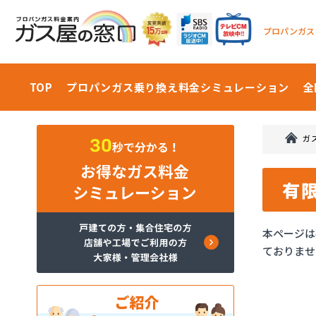
プロパンガス
TOP
プロパンガス乗り換え料金
シミュレーション
全
ガ
有
本ページは
ておりませ