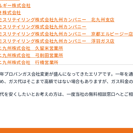
ネルギー株式会社
き株式会社
モスリテイリング株式会社九州カンパニー 北九州支店
モスリテイリング株式会社九州カンパニー
モスリテイリング株式会社九州カンパニー 京都エルピージー
モスリテイリング株式会社九州カンパニー 浮羽ガス店
ニ九州株式会社 久留米営業所
ニ九州株式会社 弓削田営業所
ニ九州株式会社 行橋営業所
ニ九州株式会社 福岡支店
年プロパンガス会社変更が盛んになってきたエリアです。一年を
ニ九州株式会社 福岡西営業所
め、ガス代はそこまで高額ではない場合もありますが、ガス料金の
ニ九州株式会社 北九州支店
ンホーム株式会社
代を安くしたいとお考えの方は、一度当社の無料相談窓口へとご
ティ液化ガス
ガステック株式会社
ープロパン
ーガス株式会社 苅原店
つ興産株式会社