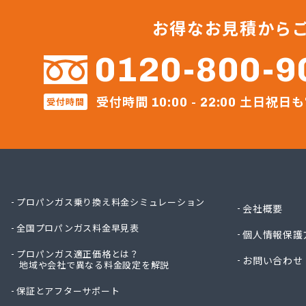
セイフ
セブン
お得なお見積から
セブン
ダイネ
0120-800-9
テック
ナラヤ
受付時間
土日祝日も
ネット
受付時間
10:00 - 22:00
ホ－ム
ホ－ム
マルヰ
ミライ
リコピ
安永興
プロパンガス乗り換え料金シミュレーション
会社概要
安永米
全国プロパンガス料金早見表
安全プ
個人情報保護
安部燃
プロパンガス適正価格とは？
お問い合わせ
井手燃
地域や会社で異なる料金設定を解説
井上幸
保証とアフターサポート
一丁田