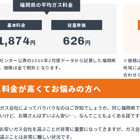
福岡県の平均ガス料金
基本料金
従量単価
1,874
626
円
円
センター公表の2025年2月度データから試算した福岡県
※価格
。価格は全て税別となります。
地域に
合わせ
ス料金が高くてお悩みの方へ
ガス会社によってバラバラなのはご存知でしょうか。同じ福岡県
いけど、お隣さんはずいぶん安い…、なんてこともよくある話です
お安いガス会社を選ぶことが非常に重要になってきますが、ガス会社
選ぶことは非常に難しい状況です。