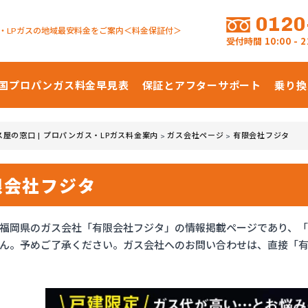
0120
・LPガスの地域最安料金をご案内＜料金保証付＞
受付時間
10:00 -
国プロパンガス
料金早見表
保証とアフターサポート
乗り換
ス屋の窓口 | プロパンガス・LPガス料金案内
ガス会社ページ
有限会社フジタ
>
>
限会社フジタ
福岡県のガス会社「有限会社フジタ」の情報掲載ページであり、
ん。予めご了承ください。ガス会社へのお問い合わせは、直接「有