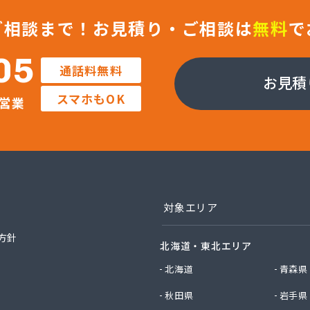
ティガス株式会社
ガス株式会社
ご相談まで！
お見積り・ご相談は
無料
で
ガス燃料株式会社
ン株式会社 北九州営業所
05
通話料無料
ホームガス株式会社
お見積
商店
スマホもOK
営業
ワークガスオーエス株式会社
ガス株式会社
ガス商事有限会社
ガス行橋株式会社
フ西日本株式会社 福岡店
ンガス株式会社
産株式会社
対象エリア
穀販売店
ロパン有限会社
方針
北海道・東北エリア
料店
料店
北海道
青森県
男商店
秋田県
岩手県
プロパン