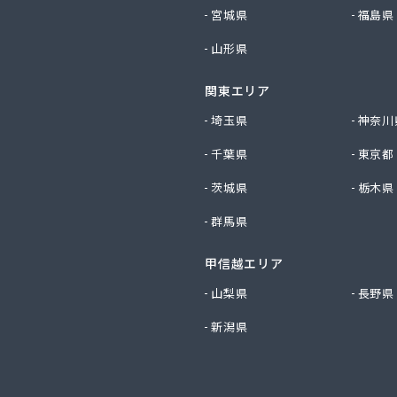
プロパン商事
宮城県
福島県
店
山形県
斯株式会社 宇島営業所
斯株式会社 門司営業所
関東エリア
店
穀燃料店
埼玉県
神奈川
ス
千葉県
東京都
事株式会社
料
茨城県
栃木県
油
群馬県
ロパン商会
易ガス協業組合
ロパン店
甲信越エリア
店
山梨県
長野県
屋
新潟県
店
店
店
社アイコーホームサービス