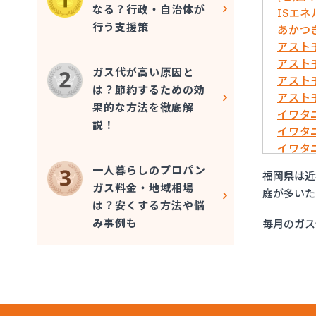
なる？行政・自治体が
ISエ
行う支援策
あかつ
アスト
アスト
ガス代が高い原因と
アスト
は？節約するための効
アスト
果的な方法を徹底解
イワタ
説！
イワタ
イワタ
イワタ
一人暮らしのプロパン
福岡県は近
イワタ
ガス料金・地域相場
庭が多いた
イワタ
は？安くする方法や悩
グリー
み事例も
毎月のガス
ケイ・
コーア
サンエ
サンダ
すえま