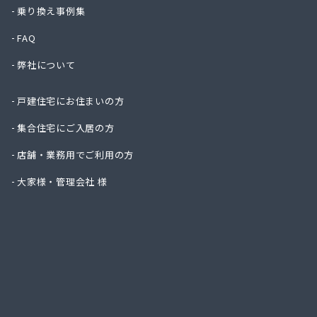
一二三
乗り換え事例集
一木商
FAQ
宇島瓦
宇島瓦
弊社について
宇木商
永島米
戸建住宅にお住まいの方
延命ガ
奥村商
集合住宅にご入居の方
横矢燃
店舗・業務用でご利用の方
下川石
加地プ
大家様・管理会社 様
嘉飯簡
河口プ
河口商
河村米
河島商
河野商
梶原商
株式会