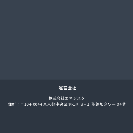
社アイコーホームサービス 田主丸営業所
社アイコーホームサービス 柳川営業所
社アイプロ
社アイプロ 福岡支店
社イマムラ
社エコア 久留米営業所
社エコア 筑豊営業所 山田店
社エコア 筑豊営業所 田川店
社エコア 筑豊営業所 飯塚店
社エコア 福岡西営業所
社エコア 福岡東営業所
社エスケーエナジー
運営会社
社エネサンス九州 久留米営業所
株式会社エネジスタ
社エネサンス九州 福岡営業所
住所：〒104-0044 東京都中央区明石町８−１ 聖路加タワー 34階
社カネマサ
社キハラ
社グリーンエネルギー九州
社ソノダ