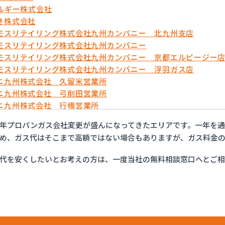
ネルギー株式会社
き株式会社
モスリテイリング株式会社九州カンパニー 北九州支店
モスリテイリング株式会社九州カンパニー
モスリテイリング株式会社九州カンパニー 京都エルピージー
モスリテイリング株式会社九州カンパニー 浮羽ガス店
ニ九州株式会社 久留米営業所
ニ九州株式会社 弓削田営業所
ニ九州株式会社 行橋営業所
ニ九州株式会社 福岡支店
年プロパンガス会社変更が盛んになってきたエリアです。一年を
ニ九州株式会社 福岡西営業所
め、ガス代はそこまで高額ではない場合もありますが、ガス料金の
ニ九州株式会社 北九州支店
ンホーム株式会社
代を安くしたいとお考えの方は、一度当社の無料相談窓口へとご
ティ液化ガス
ガステック株式会社
ープロパン
ーガス株式会社 苅原店
つ興産株式会社