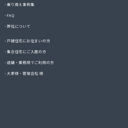
一二三
乗り換え事例集
一木商
FAQ
宇島瓦
宇島瓦
弊社について
宇木商
永島米
戸建住宅にお住まいの方
延命ガ
奥村商
集合住宅にご入居の方
横矢燃
店舗・業務用でご利用の方
下川石
加地プ
大家様・管理会社 様
嘉飯簡
河口プ
河口商
河村米
河島商
河野商
梶原商
株式会