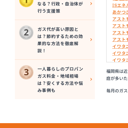
なる？行政・自治体が
ISエ
行う支援策
あかつ
アスト
アスト
ガス代が高い原因と
アスト
は？節約するための効
アスト
果的な方法を徹底解
イワタ
説！
イワタ
イワタ
イワタ
一人暮らしのプロパン
福岡県は近
イワタ
ガス料金・地域相場
庭が多いた
イワタ
は？安くする方法や悩
グリー
み事例も
毎月のガス
ケイ・
コーア
サンエ
サンダ
すえま