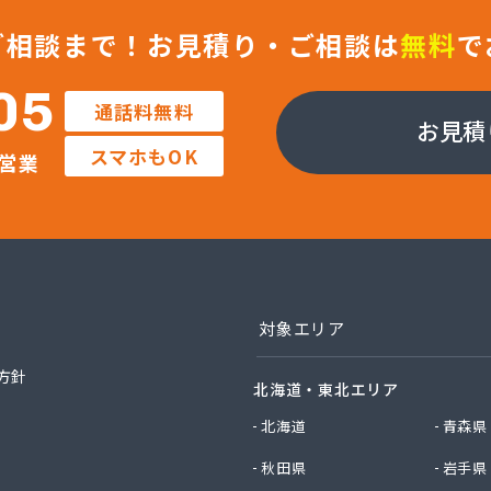
ティガス株式会社
ガス株式会社
ご相談まで！
お見積り・ご相談は
無料
で
ガス燃料株式会社
ン株式会社 北九州営業所
05
通話料無料
ホームガス株式会社
お見積
商店
スマホもOK
営業
ワークガスオーエス株式会社
ガス株式会社
ガス商事有限会社
ガス行橋株式会社
フ西日本株式会社 福岡店
ンガス株式会社
産株式会社
対象エリア
穀販売店
ロパン有限会社
方針
北海道・東北エリア
料店
料店
北海道
青森県
男商店
秋田県
岩手県
プロパン