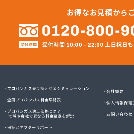
セイフ
セブン
お得なお見積から
セブン
ダイネ
0120-800-9
テック
ナラヤ
受付時間
土日祝日も
ネット
受付時間
10:00 - 22:00
ホ－ム
ホ－ム
マルヰ
ミライ
リコピ
安永興
プロパンガス乗り換え料金シミュレーション
会社概要
安永米
全国プロパンガス料金早見表
安全プ
個人情報保護
安部燃
プロパンガス適正価格とは？
お問い合わせ
井手燃
地域や会社で異なる料金設定を解説
井上幸
保証とアフターサポート
一丁田