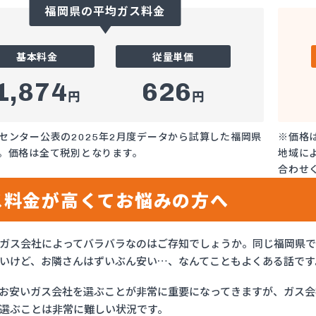
福岡県の平均ガス料金
基本料金
従量単価
1,874
626
円
円
センター公表の2025年2月度データから試算した福岡県
※価格
。価格は全て税別となります。
地域に
合わせ
ス料金が高くてお悩みの方へ
ガス会社によってバラバラなのはご存知でしょうか。同じ福岡県
いけど、お隣さんはずいぶん安い…、なんてこともよくある話です
お安いガス会社を選ぶことが非常に重要になってきますが、ガス会社
選ぶことは非常に難しい状況です。