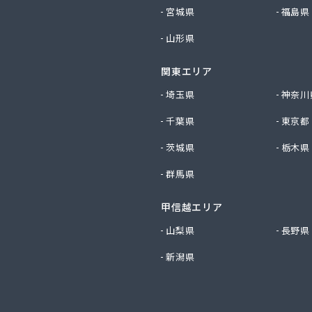
プロパン商事
宮城県
福島県
店
山形県
斯株式会社 宇島営業所
斯株式会社 門司営業所
関東エリア
店
穀燃料店
埼玉県
神奈川
ス
千葉県
東京都
事株式会社
料
茨城県
栃木県
油
群馬県
ロパン商会
易ガス協業組合
ロパン店
甲信越エリア
店
山梨県
長野県
屋
新潟県
店
店
店
社アイコーホームサービス