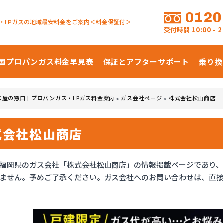
0120
・LPガスの地域最安料金をご案内＜料金保証付＞
受付時間
10:00 -
国プロパンガス
料金早見表
保証とアフターサポート
乗り換
ス屋の窓口 | プロパンガス・LPガス料金案内
ガス会社ページ
株式会社松山商店
>
>
式会社松山商店
福岡県のガス会社「株式会社松山商店」の情報掲載ページであり
ません。予めご了承ください。ガス会社へのお問い合わせは、直接