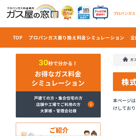
プロパンガス
TOP
プロパンガス乗り換え料金
シミュレーション
全
ガ
株
本ページは
けしており