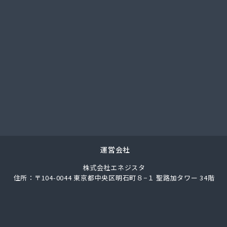
社アイコーホームサービス 田主丸営業所
社アイコーホームサービス 柳川営業所
社アイプロ
社アイプロ 福岡支店
社イマムラ
社エコア 久留米営業所
社エコア 筑豊営業所 山田店
社エコア 筑豊営業所 田川店
社エコア 筑豊営業所 飯塚店
社エコア 福岡西営業所
社エコア 福岡東営業所
社エスケーエナジー
運営会社
社エネサンス九州 久留米営業所
株式会社エネジスタ
社エネサンス九州 福岡営業所
住所：〒104-0044 東京都中央区明石町８−１ 聖路加タワー 34階
社カネマサ
社キハラ
社グリーンエネルギー九州
社ソノダ