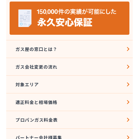
株式会社エコア 福岡西営業所
株式会社エコア 福岡東営業所
株式会社エスケーエナジー
株式会社エネサンス九州 久留米営業所
株式会社エネサンス九州 福岡営業所
株式会社カネマサ
株式会社キハラ
ガス屋の窓口とは？
株式会社グリーンエネルギー九州
株式会社ソノダ
ガス会社変更の流れ
株式会社ダイシンガス
株式会社タカミヤ
対象エリア
株式会社チクハン
株式会社チクリョー
株式会社ツバメガスフロンティア 博多支店
適正料金と相場価格
株式会社ツバメガスフロンティア 北九州支店
株式会社ツバメガス福岡
プロパンガス料金表
株式会社ツバメガス北九州
株式会社ツバメガス北九州 直方営業所
株式会社ニッツー
パートナー会社様募集