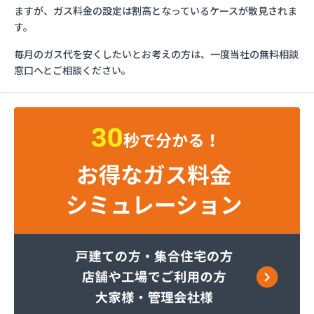
イワタニ九州株式会社 福岡支店
ますが、ガス料金の設定は割高となっているケースが散見されま
イワタニ九州株式会社 福岡西営業所
す。
イワタニ九州株式会社 北九州支店
毎月のガス代を安くしたいとお考えの方は、一度当社の無料相談
グリーンホーム株式会社
窓口へとご相談ください。
ケイ・ティ液化ガス
コーアガステック株式会社
サンエープロパン
サンダーガス株式会社 苅原店
すえまつ興産株式会社
セイフティガス株式会社
セブンガス株式会社
セブンガス燃料株式会社
ダイネン株式会社 北九州営業所
テックホームガス株式会社
ナラヤ商店
ネットワークガスオーエス株式会社
ホ－ムガス株式会社
ホ－ムガス商事有限会社
マルヰガス行橋株式会社