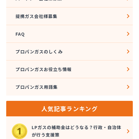
株式会社ハクエイ
株式会社ハシモト
提携ガス会社様募集
株式会社フィールドアップ
株式会社フクエキ
FAQ
株式会社みとま商会
株式会社ムクノ
株式会社ムロミ
プロパンガスのしくみ
株式会社レモンガスふくおか
株式会社井尻ガス
プロパンガスお役立ち情報
株式会社因幡燃料商会
株式会社永興エナジー
プロパンガス用語集
株式会社液化ガス
株式会社猿渡産業
株式会社奥村商会
人気記事ランキング
株式会社解放ガスセンター
株式会社丸 藤
株式会社鬼木商店
LPガスの補助金はどうなる？行政・自治体
株式会社金光商店
が行う支援策