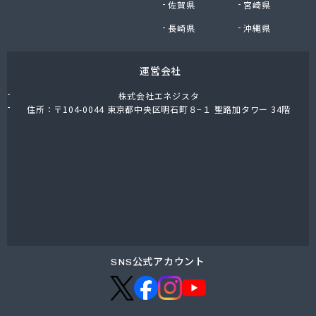
佐賀県
宮崎県
九石プロパンガス株式会社 田川営業所
熊谷燃料店
長崎県
沖縄県
隈川燃料店
栗原プロパン
運営会社
古賀プロパン
古賀圭治商店
株式会社エネジスタ
古賀政商店
住所：〒104-0044 東京都中央区明石町８−１ 聖路加タワー 34階
古賀燃料店
古賀米穀プロパン店
五嶋米屋
光陽ガス株式会社
光和住宅設備有限会社
公平物産株式会社
向野食糧販売店
江口産業株式会社
江口商店
SNS公式アカウント
江崎商店
江藤石油株式会社 浮羽営業所
江頭米穀プロパン店