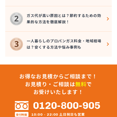
株式会社九酸ガス住設
株式会社九酸ガス住設 直方営業所
株式会社九酸ガス住設 北九州営業所
ガス代が高い原因とは？節約するための効
株式会社桑野商会
果的な方法を徹底解説！
株式会社光栄ガス家電サービス
株式会社佐々木東商店
株式会社再生エネルギー
一人暮らしのプロパンガス料金・地域相場
株式会社坂田ガス住設
は？安くする方法や悩み事例も
株式会社三 豊
株式会社山口商店
株式会社山野燃料
株式会社枝光プロパン電気商会
お得なお見積からご相談まで！
株式会社柴田産業
株式会社昭和ガス
お見積り・ご相談は
無料
で
株式会社松浦商会
お受けいたします！
株式会社松隈石油店
株式会社松山商店
0120-800-905
株式会社新光
株式会社新光機器
土日祝日も営業
10:00 - 22:00
受付時間