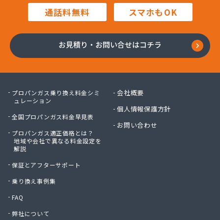
株式会社進 藤
通話料無料
スマホもOK
株式会社杉石油
株式会社西鞍手ガス
株式会社西田商会
お見積り・お問い合せはコチラ
株式会社大栄産業
株式会社大坪商店
株式会社大同商会
株式会社大牟田食販
会社概要
プロパンガス乗り換え料金シミ
株式会社大路商会
ュレーション
個人情報保護方針
株式会社大靍商事
全国プロパンガス料金早見表
株式会社筑豊産業
お問い合わせ
プロパンガス適正価格とは？
株式会社筑豊商会 筑豊支店
地域や会社で異なる料金設定を
株式会社筑豊商会 飯塚出張所
解説
株式会社筑豊商会 北九州支店
保証とアフターサポート
株式会社筑邦プロパン
株式会社椎山住宅設備
乗り換え事例集
株式会社的野物産
FAQ
株式会社島田石油
弊社について
株式会社那須商店