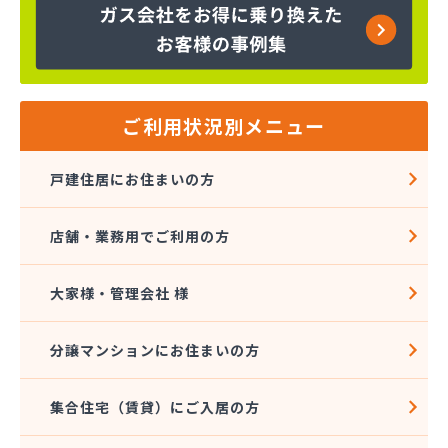
下川石油
加地プロパン商会
嘉飯簡易ガス協業組合
河口プロパン店
河口商店
河村米屋
ご利用状況別メニュー
河島商店
河野商店
戸建住居にお住まいの方
梶原商店
株式会社アイコーホームサービス
店舗・業務用でご利用の方
株式会社アイコーホームサービス 田主丸営業所
株式会社アイコーホームサービス 柳川営業所
株式会社アイプロ
大家様・管理会社 様
株式会社アイプロ 福岡支店
株式会社イマムラ
分譲マンションにお住まいの方
株式会社エコア 久留米営業所
株式会社エコア 筑豊営業所 山田店
集合住宅（賃貸）にご入居の方
株式会社エコア 筑豊営業所 田川店
株式会社エコア 筑豊営業所 飯塚店