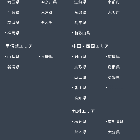
貴船商事株式会社
埼玉県
神奈川県
滋賀県
京都府
菊池商店
千葉県
東京都
奈良県
大阪府
吉村アクティブ産業株式会社
茨城県
栃木県
兵庫県
吉武産業株式会社 福岡支店
吉武産業株式会社 福岡西営業所
群馬県
和歌山県
吉武産業株式会社 北九州支店
吉野住宅設備機器有限会社
甲信越エリア
中国・四国エリア
久木原商店
山梨県
長野県
岡山県
広島県
久留米エル・ピー・ガス株式会社
新潟県
鳥取県
島根県
久留米ガス株式会社
牛島燃料店
山口県
愛媛県
牛島燃料店
香川県
徳島県
協和産業株式会社
境商店
高知県
金丸食糧販売店
九州エリア
九工ガス株式会社 福岡支店
九州クリーンガス株式会社
福岡県
鹿児島県
九州日紅株式会社
熊本県
大分県
九石プロパンガス株式会社