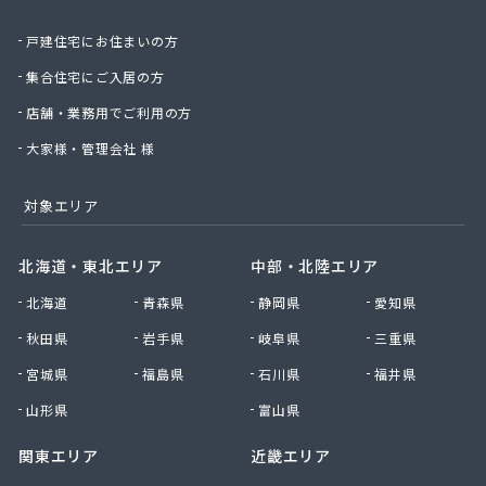
株式会社日通プロパン
戸建住宅にお住まいの方
株式会社日通プロパン 直方営業所
株式会社冨永商店
集合住宅にご入居の方
株式会社冨士プロエネルギー
店舗・業務用でご利用の方
株式会社浮羽日石岩佐石油店
株式会社北九州ガス燃料
大家様・管理会社 様
株式会社毎日エナジー
株式会社明治産業
対象エリア
株式会社木下工業所
株式会社友 善
北海道・東北エリア
中部・北陸エリア
株式会社鈴久商事
北海道
青森県
静岡県
愛知県
株式会社和泉プロパン
株式会社和泉プロパン みやま営業所
秋田県
岩手県
岐阜県
三重県
株式会社和泉プロパン 八女営業所
宮城県
福島県
石川県
福井県
株式会社和田商店
株式会社髙岡
山形県
富山県
甘木プロパンガス株式会社
関東エリア
近畿エリア
丸信エナジー株式会社