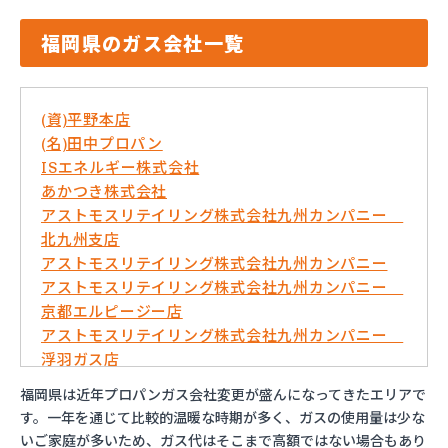
福岡県のガス会社一覧
(資)平野本店
(名)田中プロパン
ISエネルギー株式会社
あかつき株式会社
アストモスリテイリング株式会社九州カンパニー
北九州支店
アストモスリテイリング株式会社九州カンパニー
アストモスリテイリング株式会社九州カンパニー
京都エルピージー店
アストモスリテイリング株式会社九州カンパニー
浮羽ガス店
イワタニ九州株式会社 久留米営業所
福岡県は近年プロパンガス会社変更が盛んになってきたエリアで
イワタニ九州株式会社 弓削田営業所
す。一年を通じて比較的温暖な時期が多く、ガスの使用量は少な
イワタニ九州株式会社 行橋営業所
いご家庭が多いため、ガス代はそこまで高額ではない場合もあり