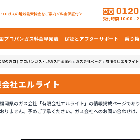
0120
・LPガスの地域最安料金をご案内＜料金保証付＞
受付時間
10:00 -
国プロパンガス
料金早見表
保証とアフターサポート
乗り換
ス屋の窓口 | プロパンガス・LPガス料金案内
ガス会社ページ
有限会社エルライト
>
>
限会社エルライト
福岡県のガス会社「有限会社エルライト」の情報掲載ページであ
おりません。予めご了承ください。ガス会社へのお問い合わせは