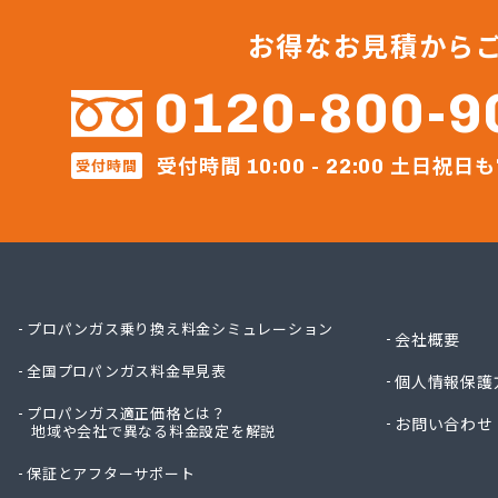
すえま
セイフ
お得なお見積から
セブン
セブン
0120-800-9
ダイネ
テック
受付時間
土日祝日も
受付時間
ナラヤ
10:00 - 22:00
ネット
ホ－ム
ホ－ム
マルヰ
ミライ
リコピ
プロパンガス乗り換え料金シミュレーション
会社概要
安永興
全国プロパンガス料金早見表
安永米
個人情報保護
安全プ
プロパンガス適正価格とは？
お問い合わせ
地域や会社で異なる料金設定を解説
安部燃
井手燃
保証とアフターサポート
井上幸