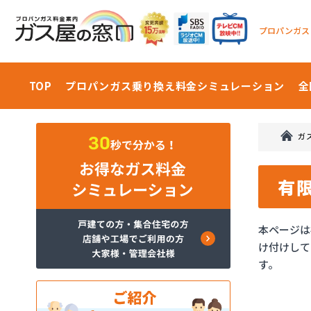
プロパンガス
TOP
プロパンガス乗り換え料金
シミュレーション
全
ガ
有
本ページは
け付けして
す。