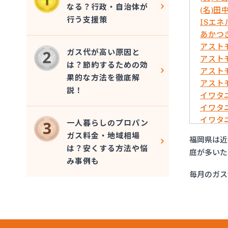
なる？行政・自治体が
(名)田
行う支援策
ISエ
あかつ
アスト
ガス代が高い原因と
アスト
は？節約するための効
アスト
果的な方法を徹底解
アスト
説！
イワタ
イワタ
イワタ
一人暮らしのプロパン
イワタ
ガス料金・地域相場
福岡県は近
イワタ
は？安くする方法や悩
庭が多いた
イワタ
み事例も
グリー
毎月のガス
ケイ・
コーア
サンエ
サンダ