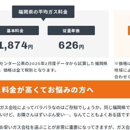
福岡県の平均ガス料金
基本料金
従量単価
1,874
626
円
円
センター公表の2025年2月度データから試算した福岡県
※価格
。価格は全て税別となります。
地域に
合わせ
ス料金が高くてお悩みの方へ
ガス会社によってバラバラなのはご存知でしょうか。同じ福岡県
いけど、お隣さんはずいぶん安い…、なんてこともよくある話です
お安いガス会社を選ぶことが非常に重要になってきますが、ガス会社