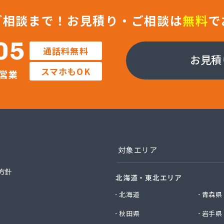
つ興産株式会社
ティガス株式会社
ご相談まで！
お見積り・ご相談は
無料
で
ガス株式会社
ガス燃料株式会社
05
通話料無料
ン株式会社 北九州営業所
お見積
ホームガス株式会社
スマホもOK
営業
商店
ワークガスオーエス株式会社
ガス株式会社
ガス商事有限会社
ガス行橋株式会社
フ西日本株式会社 福岡店
ンガス株式会社
対象エリア
産株式会社
穀販売店
方針
北海道・東北エリア
ロパン有限会社
料店
北海道
青森県
料店
秋田県
岩手県
男商店