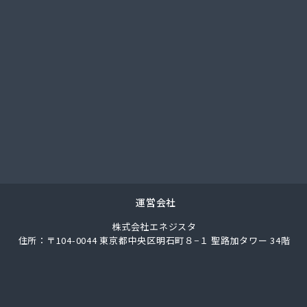
社アイコーホームサービス
社アイコーホームサービス 田主丸営業所
社アイコーホームサービス 柳川営業所
社アイプロ
社アイプロ 福岡支店
社イマムラ
社エコア 久留米営業所
社エコア 筑豊営業所 山田店
社エコア 筑豊営業所 田川店
社エコア 筑豊営業所 飯塚店
社エコア 福岡西営業所
社エコア 福岡東営業所
運営会社
社エスケーエナジー
株式会社エネジスタ
社エネサンス九州 久留米営業所
住所：〒104-0044 東京都中央区明石町８−１ 聖路加タワー 34階
社エネサンス九州 福岡営業所
社カネマサ
社キハラ
社グリーンエネルギー九州