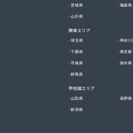
プロパン
宮城県
福島県
プロパン商事
山形県
店
斯株式会社 宇島営業所
関東エリア
斯株式会社 門司営業所
店
埼玉県
神奈川
穀燃料店
千葉県
東京都
ス
事株式会社
茨城県
栃木県
料
群馬県
油
ロパン商会
甲信越エリア
易ガス協業組合
ロパン店
山梨県
長野県
店
新潟県
屋
店
店
店