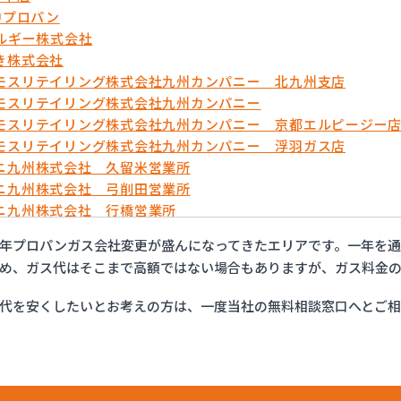
中プロパン
ネルギー株式会社
き株式会社
モスリテイリング株式会社九州カンパニー 北九州支店
モスリテイリング株式会社九州カンパニー
モスリテイリング株式会社九州カンパニー 京都エルピージー
モスリテイリング株式会社九州カンパニー 浮羽ガス店
ニ九州株式会社 久留米営業所
ニ九州株式会社 弓削田営業所
ニ九州株式会社 行橋営業所
ニ九州株式会社 福岡支店
年プロパンガス会社変更が盛んになってきたエリアです。一年を
ニ九州株式会社 福岡西営業所
め、ガス代はそこまで高額ではない場合もありますが、ガス料金の
ニ九州株式会社 北九州支店
ンホーム株式会社
代を安くしたいとお考えの方は、一度当社の無料相談窓口へとご
ティ液化ガス
ガステック株式会社
ープロパン
ーガス株式会社 苅原店