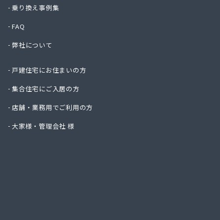
一丁田
乗り換え事例集
一二三
FAQ
一木商
宇島瓦
弊社について
宇島瓦
宇木商
戸建住宅にお住まいの方
永島米
延命ガ
集合住宅にご入居の方
奥村商
店舗・業務用でご利用の方
横矢燃
下川石
大家様・管理会社 様
加地プ
嘉飯簡
河口プ
河口商
河村米
河島商
河野商
梶原商