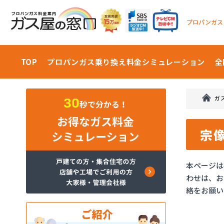
プロパンガス
TOP
プロパンガス乗り換え料金
シミュレーション
全
ガ
宗
本ページは
わせは、お
絡をお願い