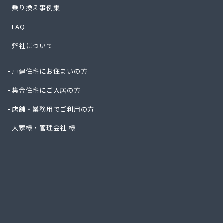
一丁田
乗り換え事例集
一二三
FAQ
一木商
宇島瓦
弊社について
宇島瓦
宇木商
戸建住宅にお住まいの方
永島米
延命ガ
集合住宅にご入居の方
奥村商
店舗・業務用でご利用の方
横矢燃
下川石
大家様・管理会社 様
加地プ
嘉飯簡
河口プ
河口商
河村米
河島商
河野商
梶原商