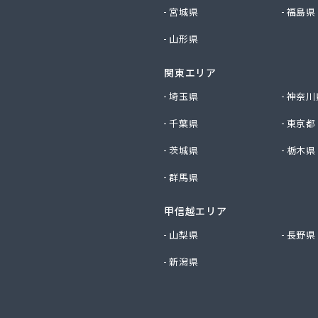
プロパン
宮城県
福島県
プロパン商事
山形県
店
斯株式会社 宇島営業所
関東エリア
斯株式会社 門司営業所
店
埼玉県
神奈川
穀燃料店
千葉県
東京都
ス
事株式会社
茨城県
栃木県
料
群馬県
油
ロパン商会
甲信越エリア
易ガス協業組合
ロパン店
山梨県
長野県
店
新潟県
屋
店
店
店