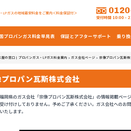
0120
・LPガスの地域最安料金をご案内＜料金保証付＞
受付時間
10:00 -
国プロパンガス
料金早見表
保証とアフターサポート
乗り換
ス屋の窓口 | プロパンガス・LPガス料金案内
ガス会社ページ
宗像プロパン瓦斯株
>
>
像プロパン瓦斯株式会社
福岡県のガス会社「宗像プロパン瓦斯株式会社」の情報掲載ペー
受け付けしておりません。予めご了承ください。ガス会社へのお
いたします。