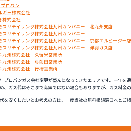
中プロパン
ネルギー株式会社
き株式会社
モスリテイリング株式会社九州カンパニー 北九州支店
モスリテイリング株式会社九州カンパニー
モスリテイリング株式会社九州カンパニー 京都エルピージー
モスリテイリング株式会社九州カンパニー 浮羽ガス店
ニ九州株式会社 久留米営業所
ニ九州株式会社 弓削田営業所
ニ九州株式会社 行橋営業所
ニ九州株式会社 福岡支店
年プロパンガス会社変更が盛んになってきたエリアです。一年を
ニ九州株式会社 福岡西営業所
め、ガス代はそこまで高額ではない場合もありますが、ガス料金の
ニ九州株式会社 北九州支店
ンホーム株式会社
代を安くしたいとお考えの方は、一度当社の無料相談窓口へとご
ティ液化ガス
ガステック株式会社
ープロパン
ーガス株式会社 苅原店