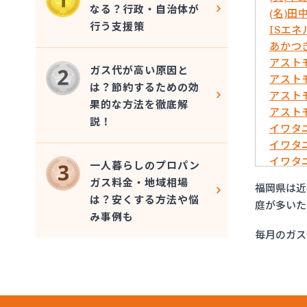
なる？行政・自治体が
(名)田
行う支援策
ISエ
あかつ
アスト
ガス代が高い原因と
アスト
は？節約するための効
アスト
果的な方法を徹底解
アスト
説！
イワタ
イワタ
イワタ
一人暮らしのプロパン
イワタ
ガス料金・地域相場
福岡県は近
イワタ
は？安くする方法や悩
庭が多いた
イワタ
み事例も
グリー
毎月のガス
ケイ・
コーア
サンエ
サンダ