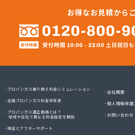
すえま
セイフ
お得なお見積から
セブン
セブン
0120-800-9
ダイネ
テック
受付時間
土日祝日も
受付時間
ナラヤ
10:00 - 22:00
ネット
ホ－ム
ホ－ム
マルヰ
ミライ
リコピ
プロパンガス乗り換え料金シミュレーション
会社概要
安永興
全国プロパンガス料金早見表
安永米
個人情報保護
安全プ
プロパンガス適正価格とは？
お問い合わせ
地域や会社で異なる料金設定を解説
安部燃
井手燃
保証とアフターサポート
井上幸