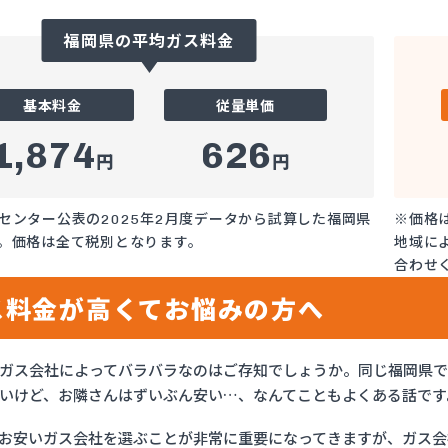
福岡県の平均ガス料金
基本料金
従量単価
1,874
626
円
円
センター公表の2025年2月度データから試算した福岡県
※価格
。価格は全て税別となります。
地域に
合わせ
ス料金が高くてお悩みの方へ
ガス会社によってバラバラなのはご存知でしょうか。同じ福岡県
いけど、お隣さんはずいぶん安い…、なんてこともよくある話です
お安いガス会社を選ぶことが非常に重要になってきますが、ガス会社