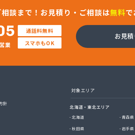
つ興産株式会社
ティガス株式会社
ご相談まで！
お見積り・ご相談は
無料
で
ガス株式会社
ガス燃料株式会社
05
通話料無料
ン株式会社 北九州営業所
お見積
ホームガス株式会社
スマホもOK
営業
商店
ワークガスオーエス株式会社
ガス株式会社
ガス商事有限会社
ガス行橋株式会社
フ西日本株式会社 福岡店
ンガス株式会社
対象エリア
産株式会社
穀販売店
方針
北海道・東北エリア
ロパン有限会社
料店
北海道
青森県
料店
秋田県
岩手県
男商店