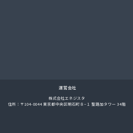
社アイコーホームサービス
社アイコーホームサービス 田主丸営業所
社アイコーホームサービス 柳川営業所
社アイプロ
社アイプロ 福岡支店
社イマムラ
社エコア 久留米営業所
社エコア 筑豊営業所 山田店
社エコア 筑豊営業所 田川店
社エコア 筑豊営業所 飯塚店
社エコア 福岡西営業所
社エコア 福岡東営業所
運営会社
社エスケーエナジー
株式会社エネジスタ
社エネサンス九州 久留米営業所
住所：〒104-0044 東京都中央区明石町８−１ 聖路加タワー 34階
社エネサンス九州 福岡営業所
社カネマサ
社キハラ
社グリーンエネルギー九州