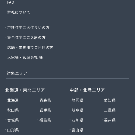
FAQ
有限会社小野商店
弊社について
有限会社昭英ガス
有限会社城北ガス電機商会
戸建住宅にお住まいの方
有限会社椙野ガス
有限会社石丸ガス商会
集合住宅にご入居の方
有限会社村田ガス
店舗・業務用でご利用の方
有限会社大政ガス
有限会社大西太商店
大家様・管理会社 様
有限会社谷口ガス商会
有限会社中武商事
対象エリア
有限会社長瀬商店
有限会社藤田商店
北海道・東北エリア
中部・北陸エリア
有限会社白石一商会
北海道
青森県
静岡県
愛知県
有限会社福田酸素商会 プロパン部
有限会社兵頭燃料店
秋田県
岩手県
岐阜県
三重県
有限会社平田ガスセンター
宮城県
福島県
石川県
福井県
有限会社豊後屋瓦斯
来島商店
山形県
富山県