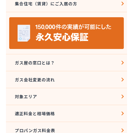
集合住宅（賃貸）にご入居の方
三光ガス商会
三光ガス商会 伊台出張所
山岡早光商店
四国アストモスガス株式会社松山オートガススタン
ド
四国ガス燃料株式会社 本店
四国ガス燃料株式会社 今治営業所
四国ガス燃料株式会社 上浦出張所
四国ガス燃料株式会社 松山営業所
ガス屋の窓口とは？
四国ガス燃料株式会社 東温出張所
四国ガス燃料株式会社 宇和島営業所
ガス会社変更の流れ
四国ガス燃料株式会社 宇和出張所
四国ガス燃料株式会社 新居浜営業所
対象エリア
四国ガス燃料株式会社 川之江出張所
四国ガス燃料株式会社 西条出張所
四国岩谷産業株式会社 新居浜営業所
適正料金と相場価格
四国岩谷産業株式会社 LPGセンター・松山工場
四国岩谷産業株式会社 今治営業所
プロパンガス料金表
四国岩谷産業株式会社 松山支店・松山営業所