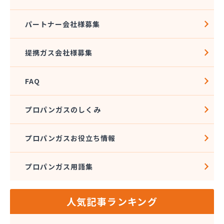
四国溶材商事株式会社
寺田ガスセンター
パートナー会社様募集
社団法人愛媛県LPガス協会
酒井商店
提携ガス会社様募集
松本燃料店
上浦ガス有限会社
FAQ
上甲石油店
上松プロパン株式会社
新谷商店
プロパンガスのしくみ
杉野弘明商店
成田産業株式会社 LPガス事業部
プロパンガスお役立ち情報
西島石油
西日本石油瓦斯株式会社
プロパンガス用語集
大一ガス株式会社
大一ガス株式会社 高岡事業所
大一ガス株式会社 東予営業所
人気記事ランキング
大一ガス株式会社 南予営業所
大一ガス株式会社 四国中央営業所