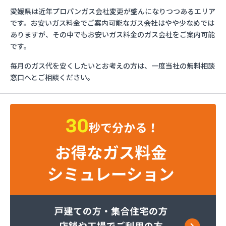
ガス太郎
愛媛県は近年プロパンガス会社変更が盛んになりつつあるエリア
ともざわプロパン
です。お安いガス料金でご案内可能なガス会社はやや少なめでは
マリンガス
ありますが、その中でもお安いガス料金のガス会社をご案内可能
みづほ商店
です。
一般社団法人愛媛県LPガス協会・お客様相談所
毎月のガス代を安くしたいとお考えの方は、一度当社の無料相談
愛媛日商プロパン株式会社 松山営業所
窓口へとご相談ください。
旭物産株式会社
安高ガス商会
安高ガス商会
伊藤忠エネクスホームライフ西日本株式会社 松山
営業所
永田商事株式会社
越智商店
越智燃料店
岡田燃料店
葛西産業株式会社
株式会社エイデン
株式会社フモト商会
株式会社愛媛ガスセンター