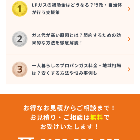
大一ガス株式会社 宇和島営業所
LPガスの補助金はどうなる？行政・自治体
大和酸素工業株式会社
が行う支援策
朝日燃料店
長谷川ガス株式会社
長谷川酸素株式会社
ガス代が高い原因とは？節約するための効
東予液化ガス株式会社 オートガス南高下営業所
果的な方法を徹底解説！
東予液化ガス株式会社 喜田村事業所
東予液化ガス株式会社 本社
藤村石油株式会社 エネルギー事業部-松山
一人暮らしのプロパンガス料金・地域相場
藤村石油株式会社 本社
は？安くする方法や悩み事例も
南予ガス協業組合
二宮ガス
日興石油株式会社 本社・プロパンガス事業部
日興石油株式会社 産業燃料配送センター
お得なお見積からご相談まで！
日豊ガス
日野燃料店有限会社
お見積り・ご相談は
無料
で
八原産業
お受けいたします！
美須賀燃料店
武智燃料店