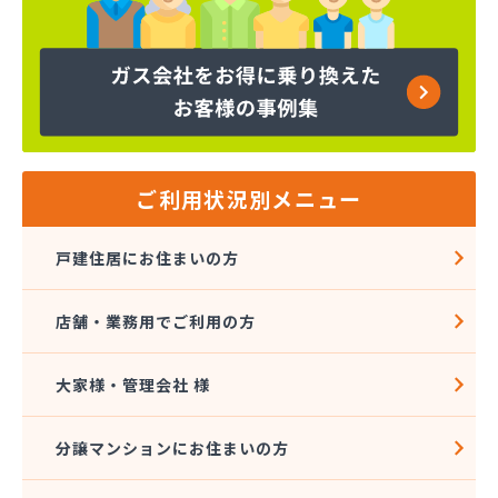
株式会社天宗 今治ガスセンター
株式会社東燃
株式会社白石石油店
株式会社富士商会
株式会社芳之内ガス
株式会社木田産業
株式会社和田ガス
丸信ガス株式会社
ご利用状況別メニュー
亀岡ガス販売株式会社
菊間ガス協業組合
戸建住居にお住まいの方
菊間ガス北条ショールーム
吉本商店
店舗・業務用でご利用の方
共同ガス株式会社 松山支店
玉井産業株式会社
広島ガス伯方株式会社
大家様・管理会社 様
高橋商事株式会社
今治プロパンガス株式会社・配送センター
分譲マンションにお住まいの方
今出石油
三原産業株式会社 ガス販売部