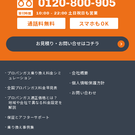
0120-800-905
福泉株式会社
宝ガス株式会社
土日祝日も営業
10:00 - 22:00
受付時間
毛利燃料店
通話料無料
スマホもOK
木村プロパン
矢島プロパン商会
有限会社ウオズミ
お見積り・お問い合せはコチラ
有限会社ニッタンガス
有限会社ヨコガワ
有限会社ヨコガワ
有限会社伊豫燃料
会社概要
プロパンガス乗り換え料金シミ
有限会社越智商会
ュレーション
個人情報保護方針
有限会社河野商店
全国プロパンガス料金早見表
有限会社吉井プロパン
お問い合わせ
プロパンガス適正価格とは？
有限会社玉川液化ガス
地域や会社で異なる料金設定を
有限会社溝田石油
解説
有限会社高橋ガス商会
保証とアフターサポート
有限会社坂東ガス店
有限会社三翔ガス
乗り換え事例集
有限会社小山商店