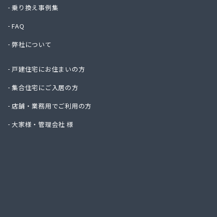
株式会
乗り換え事例集
株式会
FAQ
株式会
株式会
弊社について
株式会
株式会
戸建住宅にお住まいの方
株式会
株式会
集合住宅にご入居の方
株式会
店舗・業務用でご利用の方
株式会
株式会
大家様・管理会社 様
株式会
株式会
株式会
丸信ガ
亀岡ガ
菊間ガ
菊間ガ
吉本商