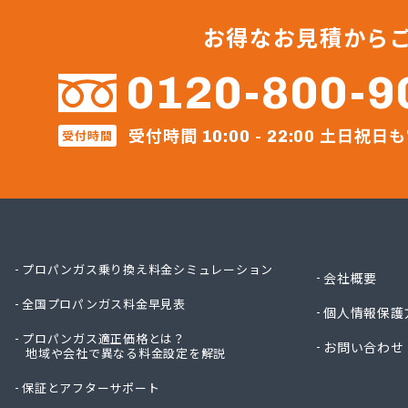
永田商
越智商
お得なお見積から
越智燃
岡田燃
0120-800-9
葛西産
株式会
受付時間
土日祝日も
受付時間
株式会
10:00 - 22:00
株式会
株式会
株式会
株式会
株式会
株式会
プロパンガス乗り換え料金シミュレーション
会社概要
株式会
全国プロパンガス料金早見表
株式会
個人情報保護
株式会
プロパンガス適正価格とは？
お問い合わせ
地域や会社で異なる料金設定を解説
株式会
株式会
保証とアフターサポート
株式会