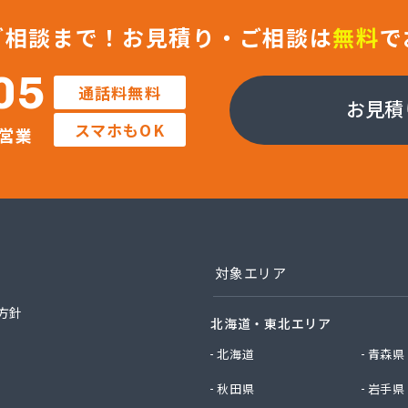
事株式会社
店
ご相談まで！
お見積り・ご相談は
無料
で
料店
料店
05
通話料無料
業株式会社
お見積
社エイデン
スマホもOK
営業
社フモト商会
社愛媛ガスセンター
社柿原石油
社丸源ガス
社寺田商店
社小笠原工業所 本社・ガス事業部
社小田商店 本店
対象エリア
社松山生協本社
社松山生協本社 垣生充填所
方針
北海道・東北エリア
社松山生協本社 小野基地
社松山生協本社 石井基地
北海道
青森県
社松山生協本社 味生基地
秋田県
岩手県
社松南産業