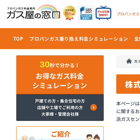
プロパンガス
TOP
プロパンガス乗り換え料金
シミュレーション
全
ガ
株
本ページは
に関するお
浜ガスセン