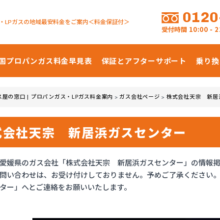
0120
・LPガスの地域最安料金をご案内＜料金保証付＞
受付時間
10:00 -
国プロパンガス
料金早見表
保証とアフターサポート
乗り換
ス屋の窓口 | プロパンガス・LPガス料金案内
ガス会社ページ
株式会社天宗 新居
>
>
式会社天宗 新居浜ガスセンター
愛媛県のガス会社「株式会社天宗 新居浜ガスセンター」の情報
問い合わせは、お受け付けしておりません。予めご了承ください
ター」へとご連絡をお願いいたします。