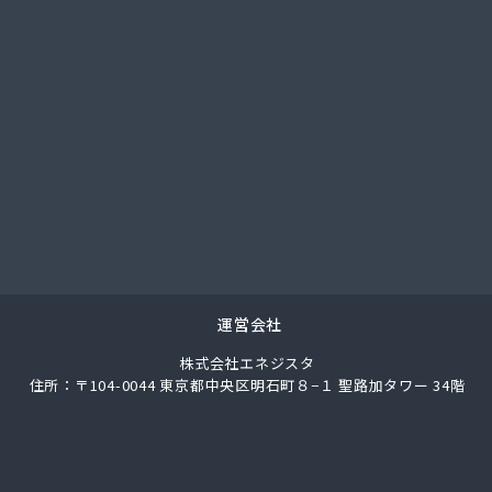
ス株式会社 松山支店
業株式会社
ス伯方株式会社
事株式会社
ロパンガス株式会社・配送センター
油
業株式会社 ガス販売部
ス商会
ス商会 伊台出張所
光商店
ストモスガス株式会社松山オートガススタンド
ス燃料株式会社 本店
運営会社
ス燃料株式会社 今治営業所
株式会社エネジスタ
ス燃料株式会社 上浦出張所
住所：〒104-0044 東京都中央区明石町８−１ 聖路加タワー 34階
ス燃料株式会社 松山営業所
ス燃料株式会社 東温出張所
ス燃料株式会社 宇和島営業所
ス燃料株式会社 宇和出張所