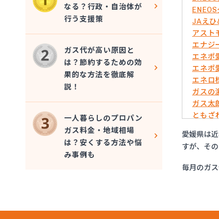
なる？行政・自治体が
ENE
行う支援策
JAえ
アスト
エナジ
ガス代が高い原因と
エネポ
は？節約するための効
エネポ
果的な方法を徹底解
エネロ
説！
ガスの
ガス太
ともざ
一人暮らしのプロパン
マリン
ガス料金・地域相場
愛媛県は近
みづほ
は？安くする方法や悩
すが、その
一般社
み事例も
愛媛日
毎月のガス
旭物産
安高ガ
安高ガ
伊藤忠