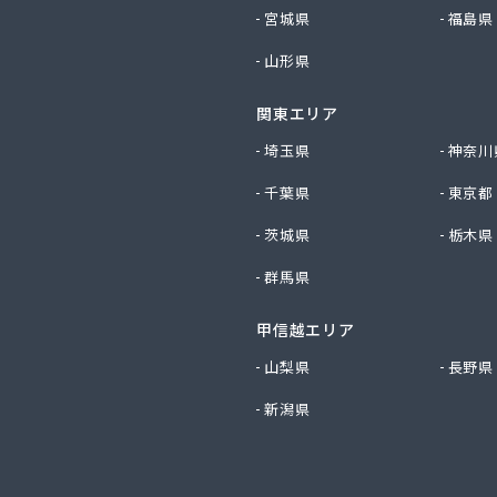
社松友ガス
宮城県
福島県
社新田石油店
山形県
社大内造船所 ガス販売部
社竹田石油
関東エリア
社仲渡石油
社天宗 本社
埼玉県
神奈川
社天宗 新居浜ガスセンター
千葉県
東京都
社天宗 今治ガスセンター
社東燃
茨城県
栃木県
社白石石油店
群馬県
社富士商会
社芳之内ガス
甲信越エリア
社木田産業
社和田ガス
山梨県
長野県
ス株式会社
新潟県
ス販売株式会社
ス協業組合
ス北条ショールーム
店