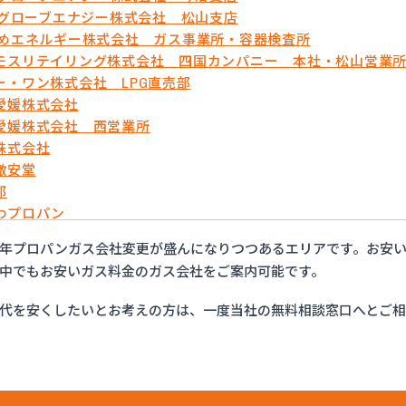
OSグローブエナジー株式会社 松山支店
ひめエネルギー株式会社 ガス事業所・容器検査所
モスリテイリング株式会社 四国カンパニー 本社・松山営業
ー・ワン株式会社 LPG直売部
愛媛株式会社
愛媛株式会社 西営業所
株式会社
激安堂
郎
わプロパン
ガス
年プロパンガス会社変更が盛んになりつつあるエリアです。お安
商店
中でもお安いガス料金のガス会社をご案内可能です。
団法人愛媛県LPガス協会・お客様相談所
商プロパン株式会社 松山営業所
代を安くしたいとお考えの方は、一度当社の無料相談窓口へとご
株式会社
ス商会
ス商会
エネクスホームライフ西日本株式会社 松山営業所