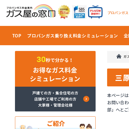
プロパンガス
TOP
プロパンガス乗り換え料金
シミュレーション
全
ガ
三
本ページは
お問い合わ
部」へとご