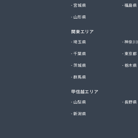
社松友ガス
宮城県
福島県
社新田石油店
山形県
社大内造船所 ガス販売部
社竹田石油
関東エリア
社仲渡石油
社天宗 本社
埼玉県
神奈川
社天宗 新居浜ガスセンター
千葉県
東京都
社天宗 今治ガスセンター
社東燃
茨城県
栃木県
社白石石油店
群馬県
社富士商会
社芳之内ガス
甲信越エリア
社木田産業
社和田ガス
山梨県
長野県
ス株式会社
新潟県
ス販売株式会社
ス協業組合
ス北条ショールーム
店