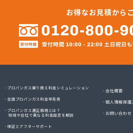
永田商
越智商
お得なお見積から
越智燃
岡田燃
0120-800-9
葛西産
株式会
受付時間
土日祝日も
受付時間
株式会
10:00 - 22:00
株式会
株式会
株式会
株式会
株式会
株式会
プロパンガス乗り換え料金シミュレーション
会社概要
株式会
全国プロパンガス料金早見表
株式会
個人情報保護
株式会
プロパンガス適正価格とは？
お問い合わせ
地域や会社で異なる料金設定を解説
株式会
株式会
保証とアフターサポート
株式会