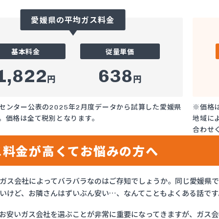
愛媛県の平均ガス料金
基本料金
従量単価
1,822
638
円
円
センター公表の2025年2月度データから試算した愛媛県
※価格
。価格は全て税別となります。
地域に
合わせ
ス料金が高くてお悩みの方へ
ガス会社によってバラバラなのはご存知でしょうか。同じ愛媛県
いけど、お隣さんはずいぶん安い…、なんてこともよくある話です
お安いガス会社を選ぶことが非常に重要になってきますが、ガス会社