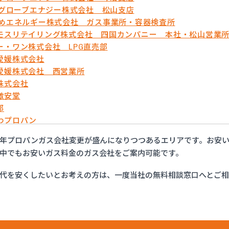
OSグローブエナジー株式会社 松山支店
ひめエネルギー株式会社 ガス事業所・容器検査所
モスリテイリング株式会社 四国カンパニー 本社・松山営業
ー・ワン株式会社 LPG直売部
愛媛株式会社
愛媛株式会社 西営業所
株式会社
激安堂
郎
わプロパン
ガス
年プロパンガス会社変更が盛んになりつつあるエリアです。お安
商店
中でもお安いガス料金のガス会社をご案内可能です。
団法人愛媛県LPガス協会・お客様相談所
商プロパン株式会社 松山営業所
代を安くしたいとお考えの方は、一度当社の無料相談窓口へとご
株式会社
ス商会
ス商会
エネクスホームライフ西日本株式会社 松山営業所