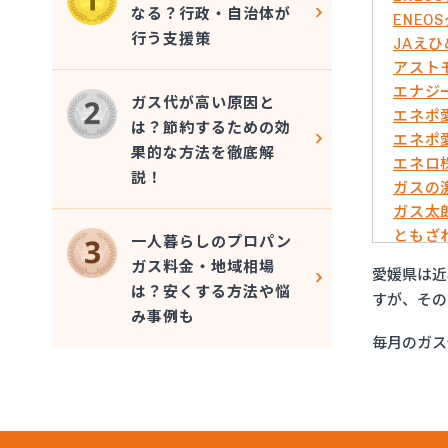
なる？行政・自治体が
ENE
行う支援策
JAえ
アスト
エナジ
ガス代が高い原因と
エネポ
は？節約するための効
エネポ
果的な方法を徹底解
エネロ
説！
ガスの
ガス太
ともざ
一人暮らしのプロパン
マリン
ガス料金・地域相場
愛媛県は近
みづほ
は？安くする方法や悩
すが、その
一般社
み事例も
愛媛日
毎月のガス
旭物産
安高ガ
安高ガ
伊藤忠