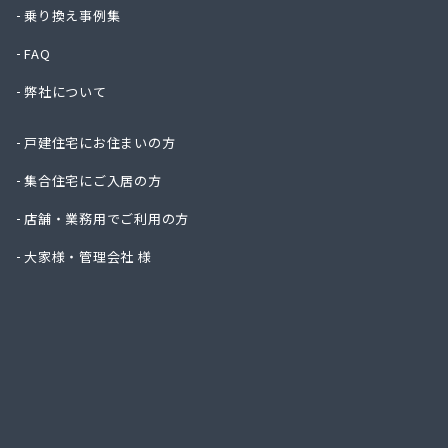
株式会
乗り換え事例集
株式会
FAQ
株式会
株式会
弊社について
株式会
株式会
戸建住宅にお住まいの方
株式会
株式会
集合住宅にご入居の方
株式会
店舗・業務用でご利用の方
株式会
株式会
大家様・管理会社 様
株式会
株式会
株式会
丸信ガ
亀岡ガ
菊間ガ
菊間ガ
吉本商