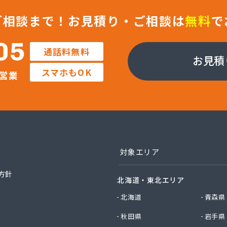
事株式会社
店
ご相談まで！
お見積り・ご相談は
無料
で
料店
料店
05
通話料無料
業株式会社
お見積
社エイデン
スマホもOK
営業
社フモト商会
社愛媛ガスセンター
社柿原石油
社丸源ガス
社寺田商店
社小笠原工業所 本社・ガス事業部
社小田商店 本店
対象エリア
社松山生協本社
社松山生協本社 垣生充填所
方針
北海道・東北エリア
社松山生協本社 小野基地
社松山生協本社 石井基地
北海道
青森県
社松山生協本社 味生基地
秋田県
岩手県
社松南産業