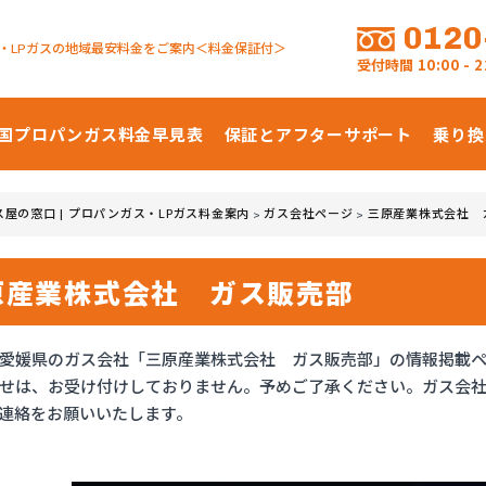
0120
・LPガスの地域最安料金をご案内＜料金保証付＞
受付時間
10:00 -
国プロパンガス
料金早見表
保証とアフターサポート
乗り換
ス屋の窓口 | プロパンガス・LPガス料金案内
ガス会社ページ
三原産業株式会社 
>
>
原産業株式会社 ガス販売部
愛媛県のガス会社「三原産業株式会社 ガス販売部」の情報掲載
せは、お受け付けしておりません。予めご了承ください。ガス会
連絡をお願いいたします。