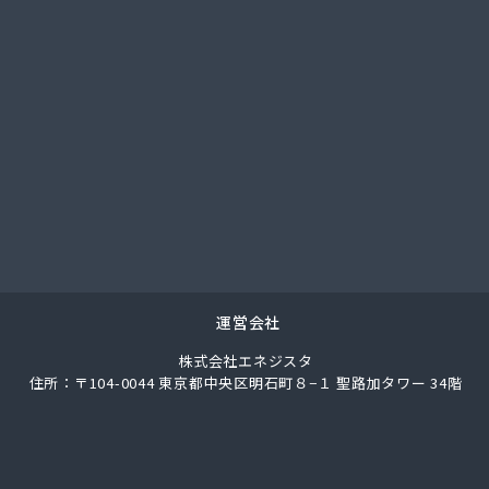
ス株式会社 松山支店
業株式会社
ス伯方株式会社
事株式会社
ロパンガス株式会社・配送センター
油
業株式会社 ガス販売部
ス商会
ス商会 伊台出張所
光商店
ストモスガス株式会社松山オートガススタンド
ス燃料株式会社 本店
運営会社
ス燃料株式会社 今治営業所
株式会社エネジスタ
ス燃料株式会社 上浦出張所
住所：〒104-0044 東京都中央区明石町８−１ 聖路加タワー 34階
ス燃料株式会社 松山営業所
ス燃料株式会社 東温出張所
ス燃料株式会社 宇和島営業所
ス燃料株式会社 宇和出張所