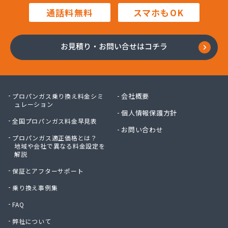
毛利燃料店
通話料無料
スマホもOK
木村プロパン
矢島プロパン商会
有限会社ウオズミ
お見積り・お問い合せはコチラ
有限会社ニッタンガス
有限会社ヨコガワ
有限会社ヨコガワ
有限会社伊豫燃料
会社概要
プロパンガス乗り換え料金シミ
有限会社越智商会
ュレーション
個人情報保護方針
有限会社河野商店
全国プロパンガス料金早見表
有限会社吉井プロパン
お問い合わせ
プロパンガス適正価格とは？
有限会社玉川液化ガス
地域や会社で異なる料金設定を
有限会社溝田石油
解説
有限会社高橋ガス商会
保証とアフターサポート
有限会社坂東ガス店
有限会社三翔ガス
乗り換え事例集
有限会社小山商店
FAQ
有限会社小野商店
弊社について
有限会社昭英ガス