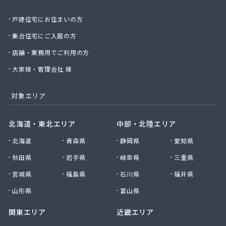
有限会社城北ガス電機商会
戸建住宅にお住まいの方
有限会社椙野ガス
有限会社石丸ガス商会
集合住宅にご入居の方
有限会社村田ガス
店舗・業務用でご利用の方
有限会社大政ガス
有限会社大西太商店
大家様・管理会社 様
有限会社谷口ガス商会
有限会社中武商事
対象エリア
有限会社長瀬商店
有限会社藤田商店
北海道・東北エリア
中部・北陸エリア
有限会社白石一商会
北海道
青森県
静岡県
愛知県
有限会社福田酸素商会 プロパン部
有限会社兵頭燃料店
秋田県
岩手県
岐阜県
三重県
有限会社平田ガスセンター
宮城県
福島県
石川県
福井県
有限会社豊後屋瓦斯
来島商店
山形県
富山県
関東エリア
近畿エリア