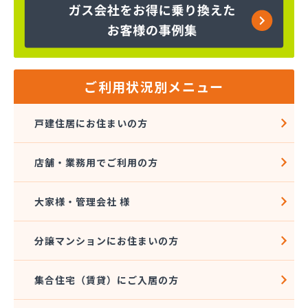
株式会社富士商会
株式会社芳之内ガス
株式会社木田産業
株式会社和田ガス
丸信ガス株式会社
ご利用状況別メニュー
亀岡ガス販売株式会社
菊間ガス協業組合
戸建住居にお住まいの方
菊間ガス北条ショールーム
吉本商店
店舗・業務用でご利用の方
共同ガス株式会社 松山支店
玉井産業株式会社
広島ガス伯方株式会社
大家様・管理会社 様
高橋商事株式会社
今治プロパンガス株式会社・配送センター
分譲マンションにお住まいの方
今出石油
三原産業株式会社 ガス販売部
集合住宅（賃貸）にご入居の方
三光ガス商会
三光ガス商会 伊台出張所