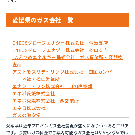
です。
愛媛県のガス会社一覧
ENEOSグローブエナジー株式会社 今治支店
ENEOSグローブエナジー株式会社 松山支店
JAえひめエネルギー株式会社 ガス事業所・容器検
査所
アストモスリテイリング株式会社 四国カンパニ
ー 本社・松山営業所
エナジー・ワン株式会社 LPG直売部
エネポ愛媛株式会社
エネポ愛媛株式会社 西営業所
エネロ株式会社
ガスの激安堂
ガス太郎
愛媛県は近年プロパンガス会社変更が盛んになりつつあるエリア
ともざわプロパン
です。お安いガス料金でご案内可能なガス会社はやや少なめでは