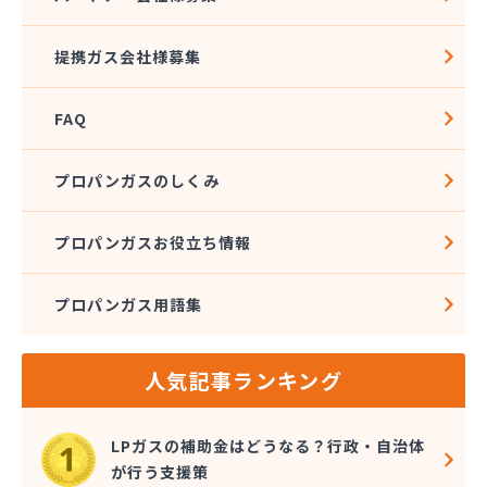
社団法人愛媛県LPガス協会
酒井商店
提携ガス会社様募集
松本燃料店
上浦ガス有限会社
FAQ
上甲石油店
上松プロパン株式会社
新谷商店
プロパンガスのしくみ
杉野弘明商店
成田産業株式会社 LPガス事業部
プロパンガスお役立ち情報
西島石油
西日本石油瓦斯株式会社
プロパンガス用語集
大一ガス株式会社
大一ガス株式会社 高岡事業所
大一ガス株式会社 東予営業所
人気記事ランキング
大一ガス株式会社 南予営業所
大一ガス株式会社 四国中央営業所
大一ガス株式会社 宇和島営業所
LPガスの補助金はどうなる？行政・自治体
大和酸素工業株式会社
が行う支援策
朝日燃料店