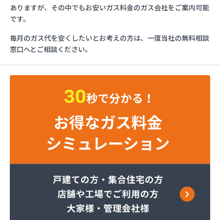
マリンガス
ありますが、その中でもお安いガス料金のガス会社をご案内可能
みづほ商店
です。
一般社団法人愛媛県LPガス協会・お客様相談所
毎月のガス代を安くしたいとお考えの方は、一度当社の無料相談
愛媛日商プロパン株式会社 松山営業所
窓口へとご相談ください。
旭物産株式会社
安高ガス商会
安高ガス商会
伊藤忠エネクスホームライフ西日本株式会社 松山
営業所
永田商事株式会社
越智商店
越智燃料店
岡田燃料店
葛西産業株式会社
株式会社エイデン
株式会社フモト商会
株式会社愛媛ガスセンター
株式会社柿原石油
株式会社丸源ガス