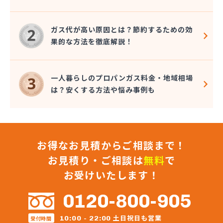
長谷川ガス株式会社
長谷川酸素株式会社
ガス代が高い原因とは？節約するための効
東予液化ガス株式会社 オートガス南高下営業所
果的な方法を徹底解説！
東予液化ガス株式会社 喜田村事業所
東予液化ガス株式会社 本社
藤村石油株式会社 エネルギー事業部-松山
一人暮らしのプロパンガス料金・地域相場
藤村石油株式会社 本社
は？安くする方法や悩み事例も
南予ガス協業組合
二宮ガス
日興石油株式会社 本社・プロパンガス事業部
日興石油株式会社 産業燃料配送センター
お得なお見積からご相談まで！
日豊ガス
日野燃料店有限会社
お見積り・ご相談は
無料
で
八原産業
お受けいたします！
美須賀燃料店
武智燃料店
0120-800-905
福泉株式会社
宝ガス株式会社
土日祝日も営業
10:00 - 22:00
受付時間