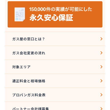
山岡早光商店
四国アストモスガス株式会社松山オートガススタン
ド
四国ガス燃料株式会社 本店
四国ガス燃料株式会社 今治営業所
四国ガス燃料株式会社 上浦出張所
四国ガス燃料株式会社 松山営業所
ガス屋の窓口とは？
四国ガス燃料株式会社 東温出張所
四国ガス燃料株式会社 宇和島営業所
ガス会社変更の流れ
四国ガス燃料株式会社 宇和出張所
四国ガス燃料株式会社 新居浜営業所
対象エリア
四国ガス燃料株式会社 川之江出張所
四国ガス燃料株式会社 西条出張所
四国岩谷産業株式会社 新居浜営業所
適正料金と相場価格
四国岩谷産業株式会社 LPGセンター・松山工場
四国岩谷産業株式会社 今治営業所
プロパンガス料金表
四国岩谷産業株式会社 松山支店・松山営業所
四国溶材商事株式会社
寺田ガスセンター
パートナー会社様募集