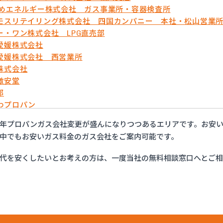
ひめエネルギー株式会社 ガス事業所・容器検査所
モスリテイリング株式会社 四国カンパニー 本社・松山営業
ー・ワン株式会社 LPG直売部
愛媛株式会社
愛媛株式会社 西営業所
株式会社
激安堂
郎
わプロパン
ガス
年プロパンガス会社変更が盛んになりつつあるエリアです。お安
商店
中でもお安いガス料金のガス会社をご案内可能です。
団法人愛媛県LPガス協会・お客様相談所
商プロパン株式会社 松山営業所
代を安くしたいとお考えの方は、一度当社の無料相談窓口へとご
株式会社
ス商会
ス商会
エネクスホームライフ西日本株式会社 松山営業所
事株式会社