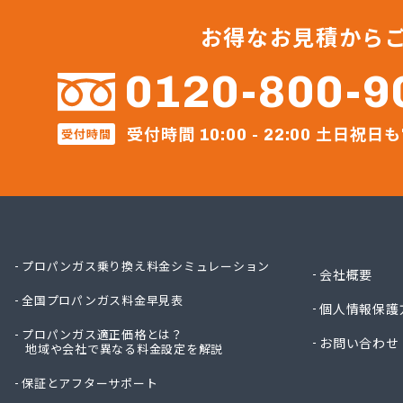
越智商
越智燃
お得なお見積から
岡田燃
葛西産
0120-800-9
株式会
株式会
受付時間
土日祝日も
株式会
受付時間
10:00 - 22:00
株式会
株式会
株式会
株式会
株式会
株式会
プロパンガス乗り換え料金シミュレーション
会社概要
株式会
全国プロパンガス料金早見表
株式会
個人情報保護
株式会
プロパンガス適正価格とは？
お問い合わせ
株式会
地域や会社で異なる料金設定を解説
株式会
保証とアフターサポート
株式会