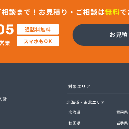
店
料店
ご相談まで！
お見積り・ご相談は
無料
で
料店
業株式会社
05
通話料無料
社エイデン
お見積
社フモト商会
スマホもOK
営業
社愛媛ガスセンター
社柿原石油
社丸源ガス
社寺田商店
社小笠原工業所 本社・ガス事業部
社小田商店 本店
社松山生協本社
対象エリア
社松山生協本社 垣生充填所
社松山生協本社 小野基地
方針
北海道・東北エリア
社松山生協本社 石井基地
社松山生協本社 味生基地
北海道
青森県
社松南産業
秋田県
岩手県
社松友ガス