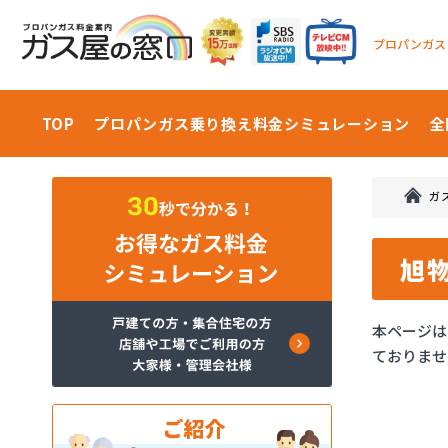
プロパンガス
TOP
プロパンガス乗り換え料金
シミュレーション
全
ガ
旭
本ページは
ておりませ