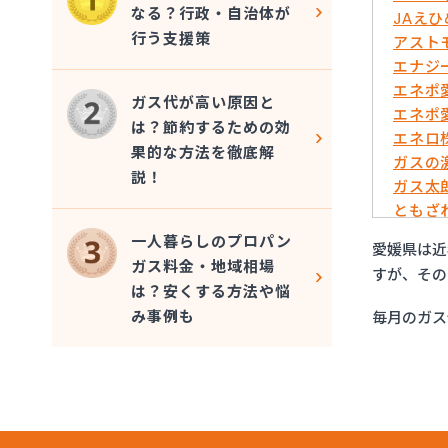
なる？行政・自治体が
JAえ
行う支援策
アスト
エナジ
エネポ
ガス代が高い原因と
エネポ
は？節約するための効
エネロ
果的な方法を徹底解
ガスの
説！
ガス太
ともざ
マリン
一人暮らしのプロパン
愛媛県は近
みづほ
ガス料金・地域相場
すが、その
一般社
は？安くする方法や悩
愛媛日
み事例も
毎月のガス
旭物産
安高ガ
安高ガ
伊藤忠
永田商