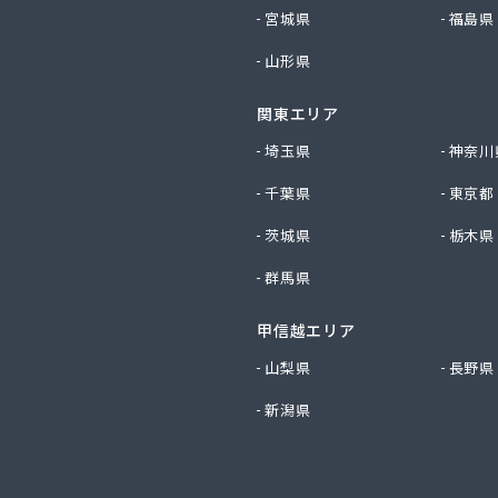
社新田石油店
宮城県
福島県
社大内造船所 ガス販売部
山形県
社竹田石油
社仲渡石油
関東エリア
社天宗 本社
社天宗 新居浜ガスセンター
埼玉県
神奈川
社天宗 今治ガスセンター
千葉県
東京都
社東燃
社白石石油店
茨城県
栃木県
社富士商会
群馬県
社芳之内ガス
社木田産業
社和田ガス
甲信越エリア
ス株式会社
山梨県
長野県
ス販売株式会社
新潟県
ス協業組合
ス北条ショールーム
店
ス株式会社 松山支店