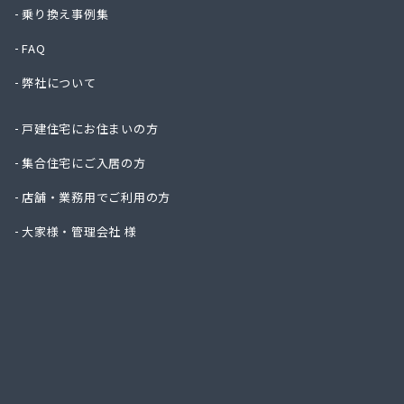
株式会
乗り換え事例集
株式会
FAQ
株式会
株式会
弊社について
株式会
株式会
戸建住宅にお住まいの方
株式会
株式会
集合住宅にご入居の方
株式会
店舗・業務用でご利用の方
株式会
株式会
大家様・管理会社 様
株式会
株式会
丸信ガ
亀岡ガ
菊間ガ
菊間ガ
吉本商
共同ガ