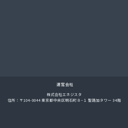
業株式会社
ス伯方株式会社
事株式会社
ロパンガス株式会社・配送センター
油
業株式会社 ガス販売部
ス商会
ス商会 伊台出張所
光商店
ストモスガス株式会社松山オートガススタンド
ス燃料株式会社 本店
ス燃料株式会社 今治営業所
運営会社
ス燃料株式会社 上浦出張所
株式会社エネジスタ
ス燃料株式会社 松山営業所
住所：〒104-0044 東京都中央区明石町８−１ 聖路加タワー 34階
ス燃料株式会社 東温出張所
ス燃料株式会社 宇和島営業所
ス燃料株式会社 宇和出張所
ス燃料株式会社 新居浜営業所