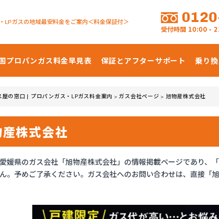
0120
・LPガスの地域最安料金をご案内＜料金保証付＞
受付時間
10:00 -
国プロパンガス
料金早見表
保証とアフターサポート
乗り換
ス屋の窓口 | プロパンガス・LPガス料金案内
ガス会社ページ
旭物産株式会社
>
>
物産株式会社
愛媛県のガス会社「旭物産株式会社」の情報掲載ページであり、
ん。予めご了承ください。ガス会社へのお問い合わせは、直接「旭