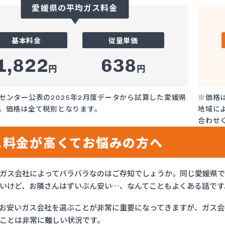
愛媛県の平均ガス料金
基本料金
従量単価
1,822
638
円
円
センター公表の2025年2月度データから試算した愛媛県
※価格
。価格は全て税別となります。
地域に
合わせ
ス料金が高くてお悩みの方へ
ガス会社によってバラバラなのはご存知でしょうか。同じ愛媛県
いけど、お隣さんはずいぶん安い…、なんてこともよくある話です
お安いガス会社を選ぶことが非常に重要になってきますが、ガス会社
ことは非常に難しい状況です。