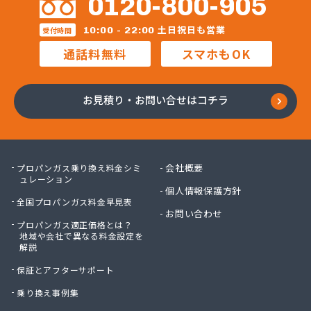
0120-800-905
福泉株式会社
宝ガス株式会社
土日祝日も営業
10:00 - 22:00
受付時間
毛利燃料店
通話料無料
スマホもOK
木村プロパン
矢島プロパン商会
有限会社ウオズミ
お見積り・お問い合せはコチラ
有限会社ニッタンガス
有限会社ヨコガワ
有限会社ヨコガワ
有限会社伊豫燃料
会社概要
プロパンガス乗り換え料金シミ
有限会社越智商会
ュレーション
個人情報保護方針
有限会社河野商店
全国プロパンガス料金早見表
有限会社吉井プロパン
お問い合わせ
プロパンガス適正価格とは？
有限会社玉川液化ガス
地域や会社で異なる料金設定を
有限会社溝田石油
解説
有限会社高橋ガス商会
保証とアフターサポート
有限会社坂東ガス店
有限会社三翔ガス
乗り換え事例集
有限会社小山商店