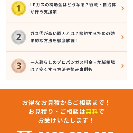
大一ガス株式会社 宇和島営業所
LPガスの補助金はどうなる？行政・自治体
大和酸素工業株式会社
が行う支援策
朝日燃料店
長谷川ガス株式会社
長谷川酸素株式会社
ガス代が高い原因とは？節約するための効
東予液化ガス株式会社 オートガス南高下営業所
果的な方法を徹底解説！
東予液化ガス株式会社 喜田村事業所
東予液化ガス株式会社 本社
藤村石油株式会社 エネルギー事業部-松山
一人暮らしのプロパンガス料金・地域相場
藤村石油株式会社 本社
は？安くする方法や悩み事例も
南予ガス協業組合
二宮ガス
日興石油株式会社 本社・プロパンガス事業部
日興石油株式会社 産業燃料配送センター
お得なお見積からご相談まで！
日豊ガス
日野燃料店有限会社
お見積り・ご相談は
無料
で
八原産業
お受けいたします！
美須賀燃料店
武智燃料店