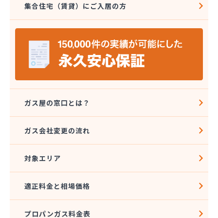
集合住宅（賃貸）にご入居の方
三光ガス商会
三光ガス商会 伊台出張所
山岡早光商店
四国アストモスガス株式会社松山オートガススタン
ド
四国ガス燃料株式会社 本店
四国ガス燃料株式会社 今治営業所
四国ガス燃料株式会社 上浦出張所
四国ガス燃料株式会社 松山営業所
ガス屋の窓口とは？
四国ガス燃料株式会社 東温出張所
四国ガス燃料株式会社 宇和島営業所
ガス会社変更の流れ
四国ガス燃料株式会社 宇和出張所
四国ガス燃料株式会社 新居浜営業所
対象エリア
四国ガス燃料株式会社 川之江出張所
四国ガス燃料株式会社 西条出張所
四国岩谷産業株式会社 新居浜営業所
適正料金と相場価格
四国岩谷産業株式会社 LPGセンター・松山工場
四国岩谷産業株式会社 今治営業所
プロパンガス料金表
四国岩谷産業株式会社 松山支店・松山営業所