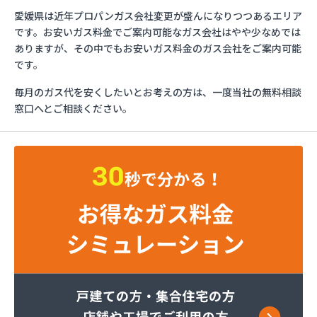
ガス太郎
愛媛県は近年プロパンガス会社変更が盛んになりつつあるエリア
ともざわプロパン
です。お安いガス料金でご案内可能なガス会社はやや少なめでは
マリンガス
ありますが、その中でもお安いガス料金のガス会社をご案内可能
みづほ商店
です。
一般社団法人愛媛県LPガス協会・お客様相談所
毎月のガス代を安くしたいとお考えの方は、一度当社の無料相談
愛媛日商プロパン株式会社 松山営業所
窓口へとご相談ください。
旭物産株式会社
安高ガス商会
安高ガス商会
伊藤忠エネクスホームライフ西日本株式会社 松山
営業所
永田商事株式会社
越智商店
越智燃料店
岡田燃料店
葛西産業株式会社
株式会社エイデン
株式会社フモト商会
株式会社愛媛ガスセンター