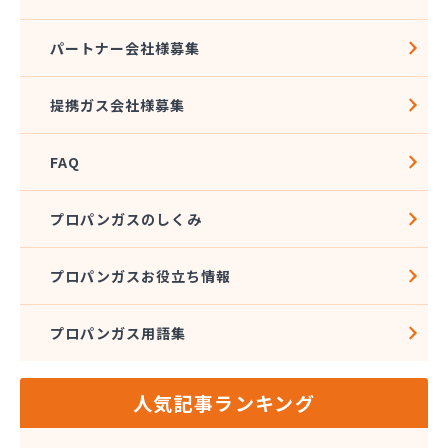
四国溶材商事株式会社
寺田ガスセンター
パートナー会社様募集
社団法人愛媛県LPガス協会
酒井商店
提携ガス会社様募集
松本燃料店
上浦ガス有限会社
FAQ
上甲石油店
上松プロパン株式会社
新谷商店
プロパンガスのしくみ
杉野弘明商店
成田産業株式会社 LPガス事業部
プロパンガスお役立ち情報
西島石油
西日本石油瓦斯株式会社
プロパンガス用語集
大一ガス株式会社
大一ガス株式会社 高岡事業所
大一ガス株式会社 東予営業所
人気記事ランキング
大一ガス株式会社 南予営業所
大一ガス株式会社 四国中央営業所