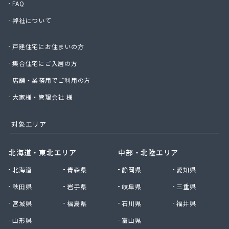
FAQ
有限会社小野商店
弊社について
有限会社昭英ガス
有限会社城北ガス電機商会
戸建住宅にお住まいの方
有限会社椙野ガス
有限会社石丸ガス商会
集合住宅にご入居の方
有限会社村田ガス
店舗・業務用でご利用の方
有限会社大政ガス
有限会社大西太商店
大家様・管理会社 様
有限会社谷口ガス商会
有限会社中武商事
対象エリア
有限会社長瀬商店
有限会社藤田商店
北海道・東北エリア
中部・北陸エリア
有限会社白石一商会
北海道
青森県
静岡県
愛知県
有限会社福田酸素商会 プロパン部
有限会社兵頭燃料店
秋田県
岩手県
岐阜県
三重県
有限会社平田ガスセンター
宮城県
福島県
石川県
福井県
有限会社豊後屋瓦斯
来島商店
山形県
富山県