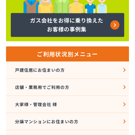
株式会社天宗 今治ガスセンター
株式会社東燃
株式会社白石石油店
株式会社富士商会
株式会社芳之内ガス
株式会社木田産業
株式会社和田ガス
丸信ガス株式会社
ご利用状況別メニュー
亀岡ガス販売株式会社
菊間ガス協業組合
戸建住居にお住まいの方
菊間ガス北条ショールーム
吉本商店
店舗・業務用でご利用の方
共同ガス株式会社 松山支店
玉井産業株式会社
広島ガス伯方株式会社
大家様・管理会社 様
高橋商事株式会社
今治プロパンガス株式会社・配送センター
分譲マンションにお住まいの方
今出石油
三原産業株式会社 ガス販売部