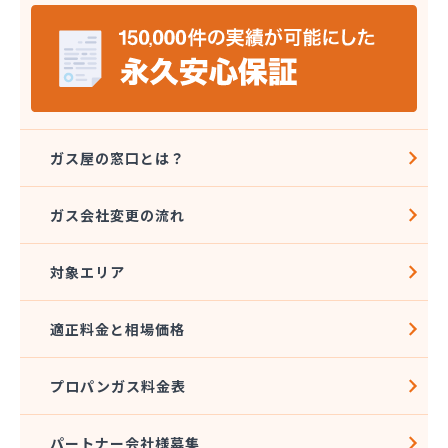
山岡早光商店
四国アストモスガス株式会社松山オートガススタン
ド
四国ガス燃料株式会社 本店
四国ガス燃料株式会社 今治営業所
四国ガス燃料株式会社 上浦出張所
四国ガス燃料株式会社 松山営業所
ガス屋の窓口とは？
四国ガス燃料株式会社 東温出張所
四国ガス燃料株式会社 宇和島営業所
ガス会社変更の流れ
四国ガス燃料株式会社 宇和出張所
四国ガス燃料株式会社 新居浜営業所
対象エリア
四国ガス燃料株式会社 川之江出張所
四国ガス燃料株式会社 西条出張所
四国岩谷産業株式会社 新居浜営業所
適正料金と相場価格
四国岩谷産業株式会社 LPGセンター・松山工場
四国岩谷産業株式会社 今治営業所
プロパンガス料金表
四国岩谷産業株式会社 松山支店・松山営業所
四国溶材商事株式会社
寺田ガスセンター
パートナー会社様募集