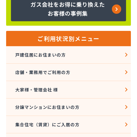
株式会社富士商会
株式会社芳之内ガス
株式会社木田産業
株式会社和田ガス
丸信ガス株式会社
ご利用状況別メニュー
亀岡ガス販売株式会社
菊間ガス協業組合
戸建住居にお住まいの方
菊間ガス北条ショールーム
吉本商店
店舗・業務用でご利用の方
共同ガス株式会社 松山支店
玉井産業株式会社
広島ガス伯方株式会社
大家様・管理会社 様
高橋商事株式会社
今治プロパンガス株式会社・配送センター
分譲マンションにお住まいの方
今出石油
三原産業株式会社 ガス販売部
集合住宅（賃貸）にご入居の方
三光ガス商会
三光ガス商会 伊台出張所