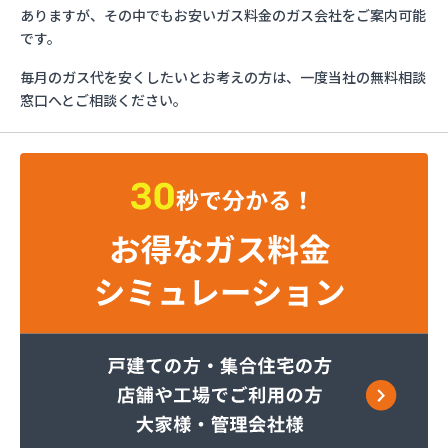
マリンガス
ありますが、その中でもお安いガス料金のガス会社をご案内可能
みづほ商店
です。
一般社団法人愛媛県LPガス協会・お客様相談所
毎月のガス代を安くしたいとお考えの方は、一度当社の無料相談
愛媛日商プロパン株式会社 松山営業所
窓口へとご相談ください。
旭物産株式会社
安高ガス商会
安高ガス商会
伊藤忠エネクスホームライフ西日本株式会社 松山
営業所
永田商事株式会社
越智商店
越智燃料店
岡田燃料店
葛西産業株式会社
株式会社エイデン
株式会社フモト商会
株式会社愛媛ガスセンター
株式会社柿原石油
株式会社丸源ガス