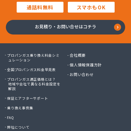
毛利燃料店
通話料無料
スマホもOK
木村プロパン
矢島プロパン商会
有限会社ウオズミ
お見積り・お問い合せはコチラ
有限会社ニッタンガス
有限会社ヨコガワ
有限会社ヨコガワ
有限会社伊豫燃料
会社概要
プロパンガス乗り換え料金シミ
有限会社越智商会
ュレーション
個人情報保護方針
有限会社河野商店
全国プロパンガス料金早見表
有限会社吉井プロパン
お問い合わせ
プロパンガス適正価格とは？
有限会社玉川液化ガス
地域や会社で異なる料金設定を
有限会社溝田石油
解説
有限会社高橋ガス商会
保証とアフターサポート
有限会社坂東ガス店
有限会社三翔ガス
乗り換え事例集
有限会社小山商店
FAQ
有限会社小野商店
弊社について
有限会社昭英ガス