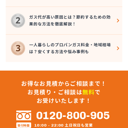
長谷川ガス株式会社
長谷川酸素株式会社
ガス代が高い原因とは？節約するための効
東予液化ガス株式会社 オートガス南高下営業所
果的な方法を徹底解説！
東予液化ガス株式会社 喜田村事業所
東予液化ガス株式会社 本社
藤村石油株式会社 エネルギー事業部-松山
一人暮らしのプロパンガス料金・地域相場
藤村石油株式会社 本社
は？安くする方法や悩み事例も
南予ガス協業組合
二宮ガス
日興石油株式会社 本社・プロパンガス事業部
日興石油株式会社 産業燃料配送センター
お得なお見積からご相談まで！
日豊ガス
日野燃料店有限会社
お見積り・ご相談は
無料
で
八原産業
お受けいたします！
美須賀燃料店
武智燃料店
0120-800-905
福泉株式会社
宝ガス株式会社
土日祝日も営業
10:00 - 22:00
受付時間