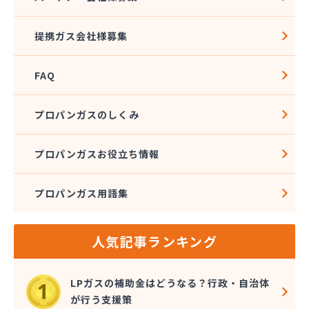
社団法人愛媛県LPガス協会
酒井商店
提携ガス会社様募集
松本燃料店
上浦ガス有限会社
FAQ
上甲石油店
上松プロパン株式会社
新谷商店
プロパンガスのしくみ
杉野弘明商店
成田産業株式会社 LPガス事業部
プロパンガスお役立ち情報
西島石油
西日本石油瓦斯株式会社
プロパンガス用語集
大一ガス株式会社
大一ガス株式会社 高岡事業所
大一ガス株式会社 東予営業所
人気記事ランキング
大一ガス株式会社 南予営業所
大一ガス株式会社 四国中央営業所
大一ガス株式会社 宇和島営業所
LPガスの補助金はどうなる？行政・自治体
大和酸素工業株式会社
が行う支援策
朝日燃料店