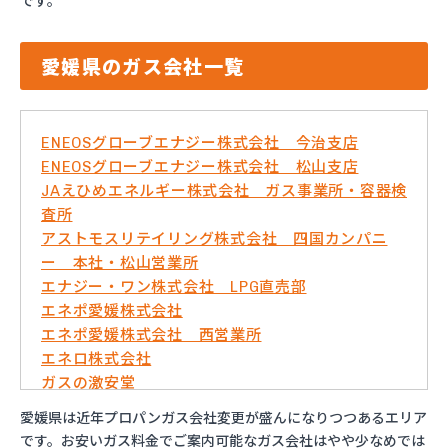
です。
愛媛県のガス会社一覧
ENEOSグローブエナジー株式会社 今治支店
ENEOSグローブエナジー株式会社 松山支店
JAえひめエネルギー株式会社 ガス事業所・容器検
査所
アストモスリテイリング株式会社 四国カンパニ
ー 本社・松山営業所
エナジー・ワン株式会社 LPG直売部
エネポ愛媛株式会社
エネポ愛媛株式会社 西営業所
エネロ株式会社
ガスの激安堂
ガス太郎
愛媛県は近年プロパンガス会社変更が盛んになりつつあるエリア
ともざわプロパン
です。お安いガス料金でご案内可能なガス会社はやや少なめでは