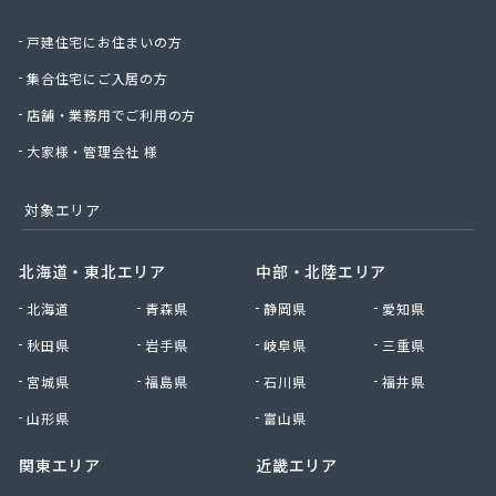
有限会社城北ガス電機商会
戸建住宅にお住まいの方
有限会社椙野ガス
有限会社石丸ガス商会
集合住宅にご入居の方
有限会社村田ガス
店舗・業務用でご利用の方
有限会社大政ガス
有限会社大西太商店
大家様・管理会社 様
有限会社谷口ガス商会
有限会社中武商事
対象エリア
有限会社長瀬商店
有限会社藤田商店
北海道・東北エリア
中部・北陸エリア
有限会社白石一商会
北海道
青森県
静岡県
愛知県
有限会社福田酸素商会 プロパン部
有限会社兵頭燃料店
秋田県
岩手県
岐阜県
三重県
有限会社平田ガスセンター
宮城県
福島県
石川県
福井県
有限会社豊後屋瓦斯
来島商店
山形県
富山県
関東エリア
近畿エリア