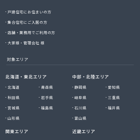
有限会社城北ガス電機商会
戸建住宅にお住まいの方
有限会社椙野ガス
有限会社石丸ガス商会
集合住宅にご入居の方
有限会社村田ガス
店舗・業務用でご利用の方
有限会社大政ガス
有限会社大西太商店
大家様・管理会社 様
有限会社谷口ガス商会
有限会社中武商事
対象エリア
有限会社長瀬商店
有限会社藤田商店
北海道・東北エリア
中部・北陸エリア
有限会社白石一商会
北海道
青森県
静岡県
愛知県
有限会社福田酸素商会 プロパン部
有限会社兵頭燃料店
秋田県
岩手県
岐阜県
三重県
有限会社平田ガスセンター
宮城県
福島県
石川県
福井県
有限会社豊後屋瓦斯
来島商店
山形県
富山県
関東エリア
近畿エリア