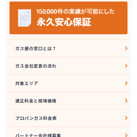
山岡早光商店
四国アストモスガス株式会社松山オートガススタン
ド
四国ガス燃料株式会社 本店
四国ガス燃料株式会社 今治営業所
四国ガス燃料株式会社 上浦出張所
四国ガス燃料株式会社 松山営業所
ガス屋の窓口とは？
四国ガス燃料株式会社 東温出張所
四国ガス燃料株式会社 宇和島営業所
ガス会社変更の流れ
四国ガス燃料株式会社 宇和出張所
四国ガス燃料株式会社 新居浜営業所
対象エリア
四国ガス燃料株式会社 川之江出張所
四国ガス燃料株式会社 西条出張所
四国岩谷産業株式会社 新居浜営業所
適正料金と相場価格
四国岩谷産業株式会社 LPGセンター・松山工場
四国岩谷産業株式会社 今治営業所
プロパンガス料金表
四国岩谷産業株式会社 松山支店・松山営業所
四国溶材商事株式会社
寺田ガスセンター
パートナー会社様募集