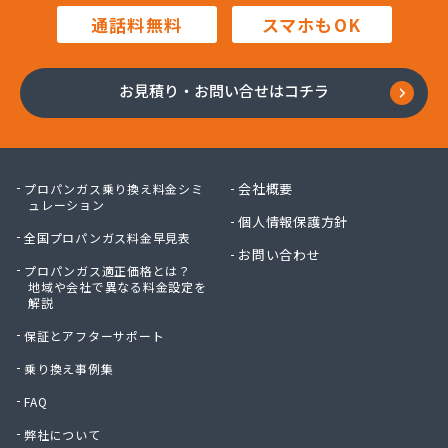
毛利燃料店
通話料無料
スマホもOK
木村プロパン
矢島プロパン商会
有限会社ウオズミ
お見積り・お問い合せはコチラ
有限会社ニッタンガス
有限会社ヨコガワ
有限会社ヨコガワ
有限会社伊豫燃料
会社概要
プロパンガス乗り換え料金シミ
有限会社越智商会
ュレーション
個人情報保護方針
有限会社河野商店
全国プロパンガス料金早見表
有限会社吉井プロパン
お問い合わせ
プロパンガス適正価格とは？
有限会社玉川液化ガス
地域や会社で異なる料金設定を
有限会社溝田石油
解説
有限会社高橋ガス商会
保証とアフターサポート
有限会社坂東ガス店
有限会社三翔ガス
乗り換え事例集
有限会社小山商店
FAQ
有限会社小野商店
弊社について
有限会社昭英ガス