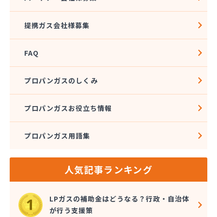
社団法人愛媛県LPガス協会
酒井商店
提携ガス会社様募集
松本燃料店
上浦ガス有限会社
FAQ
上甲石油店
上松プロパン株式会社
新谷商店
プロパンガスのしくみ
杉野弘明商店
成田産業株式会社 LPガス事業部
プロパンガスお役立ち情報
西島石油
西日本石油瓦斯株式会社
プロパンガス用語集
大一ガス株式会社
大一ガス株式会社 高岡事業所
大一ガス株式会社 東予営業所
人気記事ランキング
大一ガス株式会社 南予営業所
大一ガス株式会社 四国中央営業所
大一ガス株式会社 宇和島営業所
LPガスの補助金はどうなる？行政・自治体
大和酸素工業株式会社
が行う支援策
朝日燃料店