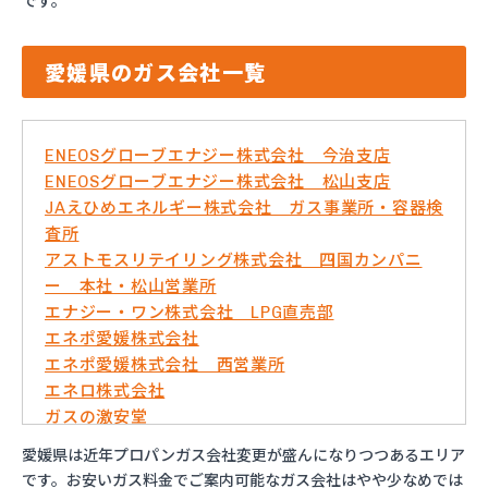
です。
愛媛県のガス会社一覧
ENEOSグローブエナジー株式会社 今治支店
ENEOSグローブエナジー株式会社 松山支店
JAえひめエネルギー株式会社 ガス事業所・容器検
査所
アストモスリテイリング株式会社 四国カンパニ
ー 本社・松山営業所
エナジー・ワン株式会社 LPG直売部
エネポ愛媛株式会社
エネポ愛媛株式会社 西営業所
エネロ株式会社
ガスの激安堂
ガス太郎
愛媛県は近年プロパンガス会社変更が盛んになりつつあるエリア
ともざわプロパン
です。お安いガス料金でご案内可能なガス会社はやや少なめでは