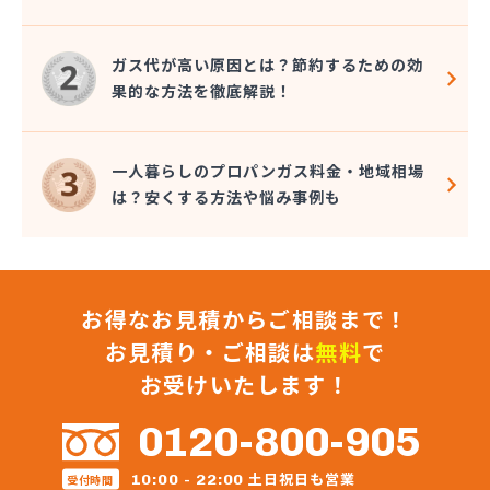
長谷川ガス株式会社
長谷川酸素株式会社
ガス代が高い原因とは？節約するための効
東予液化ガス株式会社 オートガス南高下営業所
果的な方法を徹底解説！
東予液化ガス株式会社 喜田村事業所
東予液化ガス株式会社 本社
藤村石油株式会社 エネルギー事業部-松山
一人暮らしのプロパンガス料金・地域相場
藤村石油株式会社 本社
は？安くする方法や悩み事例も
南予ガス協業組合
二宮ガス
日興石油株式会社 本社・プロパンガス事業部
日興石油株式会社 産業燃料配送センター
お得なお見積からご相談まで！
日豊ガス
日野燃料店有限会社
お見積り・ご相談は
無料
で
八原産業
お受けいたします！
美須賀燃料店
武智燃料店
0120-800-905
福泉株式会社
宝ガス株式会社
土日祝日も営業
10:00 - 22:00
受付時間