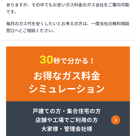
マリンガス
ありますが、その中でもお安いガス料金のガス会社をご案内可能
みづほ商店
です。
一般社団法人愛媛県LPガス協会・お客様相談所
毎月のガス代を安くしたいとお考えの方は、一度当社の無料相談
愛媛日商プロパン株式会社 松山営業所
窓口へとご相談ください。
旭物産株式会社
安高ガス商会
安高ガス商会
伊藤忠エネクスホームライフ西日本株式会社 松山
営業所
永田商事株式会社
越智商店
越智燃料店
岡田燃料店
葛西産業株式会社
株式会社エイデン
株式会社フモト商会
株式会社愛媛ガスセンター
株式会社柿原石油
株式会社丸源ガス