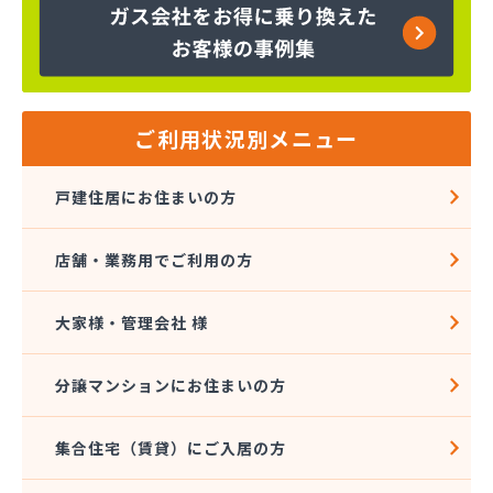
株式会社富士商会
株式会社芳之内ガス
株式会社木田産業
株式会社和田ガス
丸信ガス株式会社
ご利用状況別メニュー
亀岡ガス販売株式会社
菊間ガス協業組合
戸建住居にお住まいの方
菊間ガス北条ショールーム
吉本商店
店舗・業務用でご利用の方
共同ガス株式会社 松山支店
玉井産業株式会社
広島ガス伯方株式会社
大家様・管理会社 様
高橋商事株式会社
今治プロパンガス株式会社・配送センター
分譲マンションにお住まいの方
今出石油
三原産業株式会社 ガス販売部
集合住宅（賃貸）にご入居の方
三光ガス商会
三光ガス商会 伊台出張所