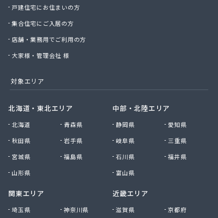
戸建住宅にお住まいの方
有限会社椙野ガス
有限会社石丸ガス商会
集合住宅にご入居の方
有限会社村田ガス
店舗・業務用でご利用の方
有限会社大政ガス
有限会社大西太商店
大家様・管理会社 様
有限会社谷口ガス商会
有限会社中武商事
対象エリア
有限会社長瀬商店
有限会社藤田商店
北海道・東北エリア
中部・北陸エリア
有限会社白石一商会
北海道
青森県
静岡県
愛知県
有限会社福田酸素商会 プロパン部
有限会社兵頭燃料店
秋田県
岩手県
岐阜県
三重県
有限会社平田ガスセンター
宮城県
福島県
石川県
福井県
有限会社豊後屋瓦斯
来島商店
山形県
富山県
関東エリア
近畿エリア
埼玉県
神奈川県
滋賀県
京都府