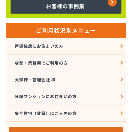
株式会社富士商会
株式会社芳之内ガス
株式会社木田産業
株式会社和田ガス
丸信ガス株式会社
ご利用状況別メニュー
亀岡ガス販売株式会社
菊間ガス協業組合
戸建住居にお住まいの方
菊間ガス北条ショールーム
吉本商店
店舗・業務用でご利用の方
共同ガス株式会社 松山支店
玉井産業株式会社
広島ガス伯方株式会社
大家様・管理会社 様
高橋商事株式会社
今治プロパンガス株式会社・配送センター
分譲マンションにお住まいの方
今出石油
三原産業株式会社 ガス販売部
集合住宅（賃貸）にご入居の方
三光ガス商会
三光ガス商会 伊台出張所
山岡早光商店