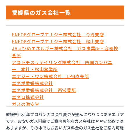
愛媛県のガス会社一覧
ENEOSグローブエナジー株式会社 今治支店
ENEOSグローブエナジー株式会社 松山支店
JAえひめエネルギー株式会社 ガス事業所・容器検
査所
アストモスリテイリング株式会社 四国カンパニ
ー 本社・松山営業所
エナジー・ワン株式会社 LPG直売部
エネポ愛媛株式会社
エネポ愛媛株式会社 西営業所
エネロ株式会社
ガスの激安堂
ガス太郎
愛媛県は近年プロパンガス会社変更が盛んになりつつあるエリア
ともざわプロパン
です。お安いガス料金でご案内可能なガス会社はやや少なめでは
マリンガス
ありますが、その中でもお安いガス料金のガス会社をご案内可能