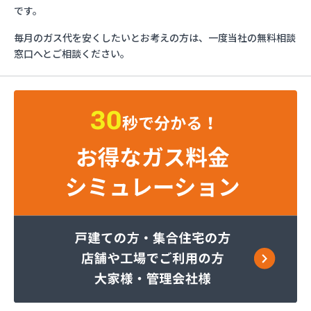
みづほ商店
です。
一般社団法人愛媛県LPガス協会・お客様相談所
毎月のガス代を安くしたいとお考えの方は、一度当社の無料相談
愛媛日商プロパン株式会社 松山営業所
窓口へとご相談ください。
旭物産株式会社
安高ガス商会
安高ガス商会
伊藤忠エネクスホームライフ西日本株式会社 松山
営業所
永田商事株式会社
越智商店
越智燃料店
岡田燃料店
葛西産業株式会社
株式会社エイデン
株式会社フモト商会
株式会社愛媛ガスセンター
株式会社柿原石油
株式会社丸源ガス
株式会社寺田商店