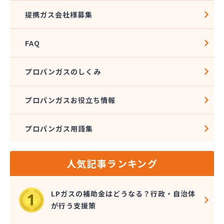
酒井商店
提携ガス会社様募集
松本燃料店
上浦ガス有限会社
FAQ
上甲石油店
上松プロパン株式会社
新谷商店
プロパンガスのしくみ
杉野弘明商店
成田産業株式会社 LPガス事業部
プロパンガスお役立ち情報
西島石油
西日本石油瓦斯株式会社
プロパンガス用語集
大一ガス株式会社
大一ガス株式会社 高岡事業所
大一ガス株式会社 東予営業所
人気記事ランキング
大一ガス株式会社 南予営業所
大一ガス株式会社 四国中央営業所
大一ガス株式会社 宇和島営業所
LPガスの補助金はどうなる？行政・自治体
大和酸素工業株式会社
が行う支援策
朝日燃料店