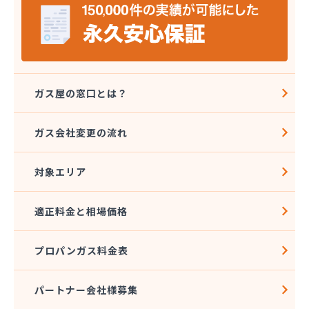
四国アストモスガス株式会社松山オートガススタン
ド
四国ガス燃料株式会社 本店
四国ガス燃料株式会社 今治営業所
四国ガス燃料株式会社 上浦出張所
四国ガス燃料株式会社 松山営業所
ガス屋の窓口とは？
四国ガス燃料株式会社 東温出張所
四国ガス燃料株式会社 宇和島営業所
ガス会社変更の流れ
四国ガス燃料株式会社 宇和出張所
四国ガス燃料株式会社 新居浜営業所
対象エリア
四国ガス燃料株式会社 川之江出張所
四国ガス燃料株式会社 西条出張所
四国岩谷産業株式会社 新居浜営業所
適正料金と相場価格
四国岩谷産業株式会社 LPGセンター・松山工場
四国岩谷産業株式会社 今治営業所
プロパンガス料金表
四国岩谷産業株式会社 松山支店・松山営業所
四国溶材商事株式会社
寺田ガスセンター
パートナー会社様募集
社団法人愛媛県LPガス協会