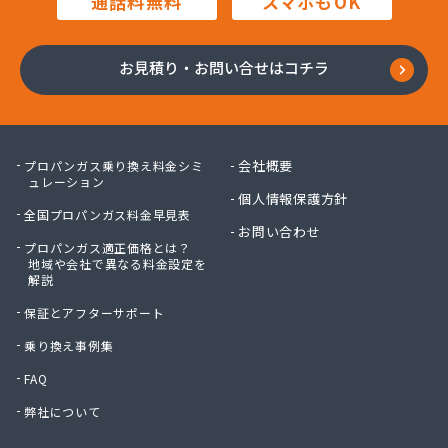
通話料無料
スマホもOK
木村プロパン
矢島プロパン商会
有限会社ウオズミ
お見積り・お問い合せはコチラ
有限会社ニッタンガス
有限会社ヨコガワ
有限会社ヨコガワ
有限会社伊豫燃料
会社概要
プロパンガス乗り換え料金シミ
有限会社越智商会
ュレーション
個人情報保護方針
有限会社河野商店
全国プロパンガス料金早見表
有限会社吉井プロパン
お問い合わせ
プロパンガス適正価格とは？
有限会社玉川液化ガス
地域や会社で異なる料金設定を
有限会社溝田石油
解説
有限会社高橋ガス商会
保証とアフターサポート
有限会社坂東ガス店
有限会社三翔ガス
乗り換え事例集
有限会社小山商店
FAQ
有限会社小野商店
弊社について
有限会社昭英ガス
有限会社城北ガス電機商会