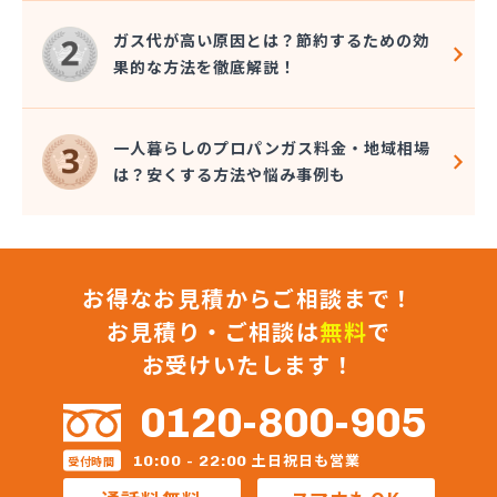
長谷川ガス株式会社
長谷川酸素株式会社
ガス代が高い原因とは？節約するための効
東予液化ガス株式会社 オートガス南高下営業所
果的な方法を徹底解説！
東予液化ガス株式会社 喜田村事業所
東予液化ガス株式会社 本社
藤村石油株式会社 エネルギー事業部-松山
一人暮らしのプロパンガス料金・地域相場
藤村石油株式会社 本社
は？安くする方法や悩み事例も
南予ガス協業組合
二宮ガス
日興石油株式会社 本社・プロパンガス事業部
日興石油株式会社 産業燃料配送センター
お得なお見積からご相談まで！
日豊ガス
日野燃料店有限会社
お見積り・ご相談は
無料
で
八原産業
お受けいたします！
美須賀燃料店
武智燃料店
0120-800-905
福泉株式会社
宝ガス株式会社
土日祝日も営業
10:00 - 22:00
受付時間
毛利燃料店