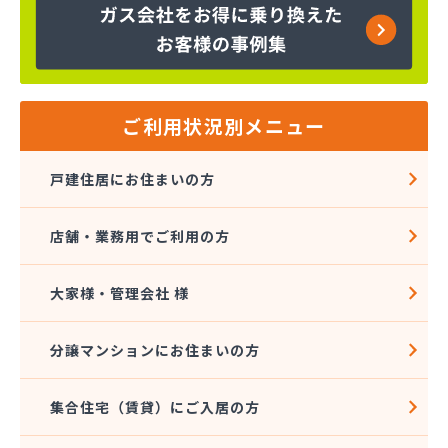
株式会社富士商会
株式会社芳之内ガス
株式会社木田産業
株式会社和田ガス
丸信ガス株式会社
ご利用状況別メニュー
亀岡ガス販売株式会社
菊間ガス協業組合
戸建住居にお住まいの方
菊間ガス北条ショールーム
吉本商店
店舗・業務用でご利用の方
共同ガス株式会社 松山支店
玉井産業株式会社
広島ガス伯方株式会社
大家様・管理会社 様
高橋商事株式会社
今治プロパンガス株式会社・配送センター
分譲マンションにお住まいの方
今出石油
三原産業株式会社 ガス販売部
集合住宅（賃貸）にご入居の方
三光ガス商会
三光ガス商会 伊台出張所