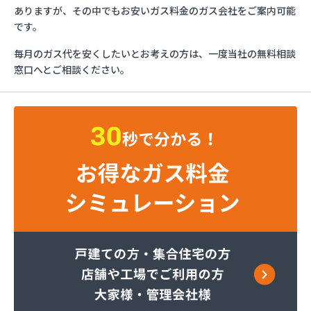
マリンガス
ありますが、その中でもお安いガス料金のガス会社をご案内可能
みづほ商店
です。
一般社団法人愛媛県LPガス協会・お客様相談所
毎月のガス代を安くしたいとお考えの方は、一度当社の無料相談
愛媛日商プロパン株式会社 松山営業所
窓口へとご相談ください。
旭物産株式会社
安高ガス商会
安高ガス商会
伊藤忠エネクスホームライフ西日本株式会社 松山
営業所
永田商事株式会社
越智商店
越智燃料店
岡田燃料店
葛西産業株式会社
株式会社エイデン
株式会社フモト商会
株式会社愛媛ガスセンター
株式会社柿原石油
株式会社丸源ガス