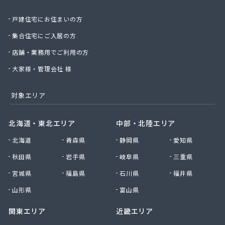
有限会社城北ガス電機商会
戸建住宅にお住まいの方
有限会社椙野ガス
有限会社石丸ガス商会
集合住宅にご入居の方
有限会社村田ガス
店舗・業務用でご利用の方
有限会社大政ガス
有限会社大西太商店
大家様・管理会社 様
有限会社谷口ガス商会
有限会社中武商事
対象エリア
有限会社長瀬商店
有限会社藤田商店
北海道・東北エリア
中部・北陸エリア
有限会社白石一商会
北海道
青森県
静岡県
愛知県
有限会社福田酸素商会 プロパン部
有限会社兵頭燃料店
秋田県
岩手県
岐阜県
三重県
有限会社平田ガスセンター
宮城県
福島県
石川県
福井県
有限会社豊後屋瓦斯
来島商店
山形県
富山県
関東エリア
近畿エリア