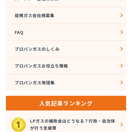
社団法人愛媛県LPガス協会
酒井商店
提携ガス会社様募集
松本燃料店
上浦ガス有限会社
FAQ
上甲石油店
上松プロパン株式会社
新谷商店
プロパンガスのしくみ
杉野弘明商店
成田産業株式会社 LPガス事業部
プロパンガスお役立ち情報
西島石油
西日本石油瓦斯株式会社
プロパンガス用語集
大一ガス株式会社
大一ガス株式会社 高岡事業所
大一ガス株式会社 東予営業所
人気記事ランキング
大一ガス株式会社 南予営業所
大一ガス株式会社 四国中央営業所
大一ガス株式会社 宇和島営業所
LPガスの補助金はどうなる？行政・自治体
大和酸素工業株式会社
が行う支援策
朝日燃料店