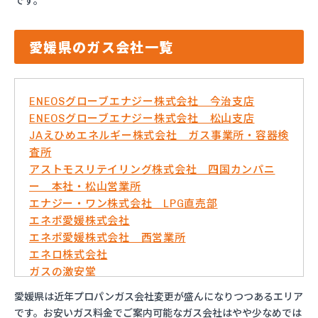
です。
愛媛県のガス会社一覧
ENEOSグローブエナジー株式会社 今治支店
ENEOSグローブエナジー株式会社 松山支店
JAえひめエネルギー株式会社 ガス事業所・容器検
査所
アストモスリテイリング株式会社 四国カンパニ
ー 本社・松山営業所
エナジー・ワン株式会社 LPG直売部
エネポ愛媛株式会社
エネポ愛媛株式会社 西営業所
エネロ株式会社
ガスの激安堂
ガス太郎
愛媛県は近年プロパンガス会社変更が盛んになりつつあるエリア
ともざわプロパン
です。お安いガス料金でご案内可能なガス会社はやや少なめでは