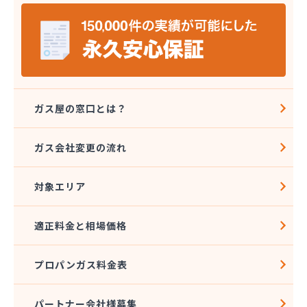
山岡早光商店
四国アストモスガス株式会社松山オートガススタン
ド
四国ガス燃料株式会社 本店
四国ガス燃料株式会社 今治営業所
四国ガス燃料株式会社 上浦出張所
四国ガス燃料株式会社 松山営業所
ガス屋の窓口とは？
四国ガス燃料株式会社 東温出張所
四国ガス燃料株式会社 宇和島営業所
ガス会社変更の流れ
四国ガス燃料株式会社 宇和出張所
四国ガス燃料株式会社 新居浜営業所
対象エリア
四国ガス燃料株式会社 川之江出張所
四国ガス燃料株式会社 西条出張所
四国岩谷産業株式会社 新居浜営業所
適正料金と相場価格
四国岩谷産業株式会社 LPGセンター・松山工場
四国岩谷産業株式会社 今治営業所
プロパンガス料金表
四国岩谷産業株式会社 松山支店・松山営業所
四国溶材商事株式会社
寺田ガスセンター
パートナー会社様募集