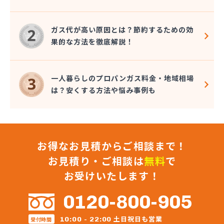
長谷川ガス株式会社
長谷川酸素株式会社
ガス代が高い原因とは？節約するための効
東予液化ガス株式会社 オートガス南高下営業所
果的な方法を徹底解説！
東予液化ガス株式会社 喜田村事業所
東予液化ガス株式会社 本社
藤村石油株式会社 エネルギー事業部-松山
一人暮らしのプロパンガス料金・地域相場
藤村石油株式会社 本社
は？安くする方法や悩み事例も
南予ガス協業組合
二宮ガス
日興石油株式会社 本社・プロパンガス事業部
日興石油株式会社 産業燃料配送センター
お得なお見積からご相談まで！
日豊ガス
日野燃料店有限会社
お見積り・ご相談は
無料
で
八原産業
お受けいたします！
美須賀燃料店
武智燃料店
0120-800-905
福泉株式会社
宝ガス株式会社
土日祝日も営業
10:00 - 22:00
受付時間