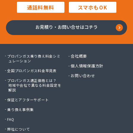
毛利燃料店
通話料無料
スマホもOK
木村プロパン
矢島プロパン商会
有限会社ウオズミ
お見積り・お問い合せはコチラ
有限会社ニッタンガス
有限会社ヨコガワ
有限会社ヨコガワ
有限会社伊豫燃料
会社概要
プロパンガス乗り換え料金シミ
有限会社越智商会
ュレーション
個人情報保護方針
有限会社河野商店
全国プロパンガス料金早見表
有限会社吉井プロパン
お問い合わせ
プロパンガス適正価格とは？
有限会社玉川液化ガス
地域や会社で異なる料金設定を
有限会社溝田石油
解説
有限会社高橋ガス商会
保証とアフターサポート
有限会社坂東ガス店
有限会社三翔ガス
乗り換え事例集
有限会社小山商店
FAQ
有限会社小野商店
弊社について
有限会社昭英ガス