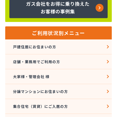
株式会社富士商会
株式会社芳之内ガス
株式会社木田産業
株式会社和田ガス
丸信ガス株式会社
ご利用状況別メニュー
亀岡ガス販売株式会社
菊間ガス協業組合
戸建住居にお住まいの方
菊間ガス北条ショールーム
吉本商店
店舗・業務用でご利用の方
共同ガス株式会社 松山支店
玉井産業株式会社
広島ガス伯方株式会社
大家様・管理会社 様
高橋商事株式会社
今治プロパンガス株式会社・配送センター
分譲マンションにお住まいの方
今出石油
三原産業株式会社 ガス販売部
集合住宅（賃貸）にご入居の方
三光ガス商会
三光ガス商会 伊台出張所