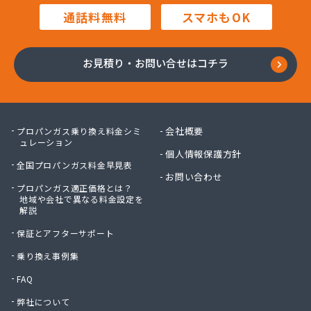
毛利燃料店
通話料無料
スマホもOK
木村プロパン
矢島プロパン商会
有限会社ウオズミ
お見積り・お問い合せはコチラ
有限会社ニッタンガス
有限会社ヨコガワ
有限会社ヨコガワ
有限会社伊豫燃料
会社概要
プロパンガス乗り換え料金シミ
有限会社越智商会
ュレーション
個人情報保護方針
有限会社河野商店
全国プロパンガス料金早見表
有限会社吉井プロパン
お問い合わせ
プロパンガス適正価格とは？
有限会社玉川液化ガス
地域や会社で異なる料金設定を
有限会社溝田石油
解説
有限会社高橋ガス商会
保証とアフターサポート
有限会社坂東ガス店
有限会社三翔ガス
乗り換え事例集
有限会社小山商店
FAQ
有限会社小野商店
弊社について
有限会社昭英ガス