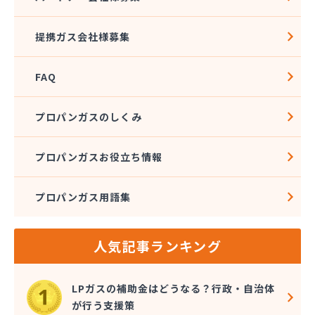
社団法人愛媛県LPガス協会
酒井商店
提携ガス会社様募集
松本燃料店
上浦ガス有限会社
FAQ
上甲石油店
上松プロパン株式会社
新谷商店
プロパンガスのしくみ
杉野弘明商店
成田産業株式会社 LPガス事業部
プロパンガスお役立ち情報
西島石油
西日本石油瓦斯株式会社
プロパンガス用語集
大一ガス株式会社
大一ガス株式会社 高岡事業所
大一ガス株式会社 東予営業所
人気記事ランキング
大一ガス株式会社 南予営業所
大一ガス株式会社 四国中央営業所
大一ガス株式会社 宇和島営業所
LPガスの補助金はどうなる？行政・自治体
大和酸素工業株式会社
が行う支援策
朝日燃料店