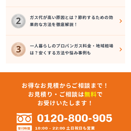
長谷川ガス株式会社
長谷川酸素株式会社
ガス代が高い原因とは？節約するための効
東予液化ガス株式会社 オートガス南高下営業所
果的な方法を徹底解説！
東予液化ガス株式会社 喜田村事業所
東予液化ガス株式会社 本社
藤村石油株式会社 エネルギー事業部-松山
一人暮らしのプロパンガス料金・地域相場
藤村石油株式会社 本社
は？安くする方法や悩み事例も
南予ガス協業組合
二宮ガス
日興石油株式会社 本社・プロパンガス事業部
日興石油株式会社 産業燃料配送センター
お得なお見積からご相談まで！
日豊ガス
日野燃料店有限会社
お見積り・ご相談は
無料
で
八原産業
お受けいたします！
美須賀燃料店
武智燃料店
0120-800-905
福泉株式会社
宝ガス株式会社
土日祝日も営業
10:00 - 22:00
受付時間