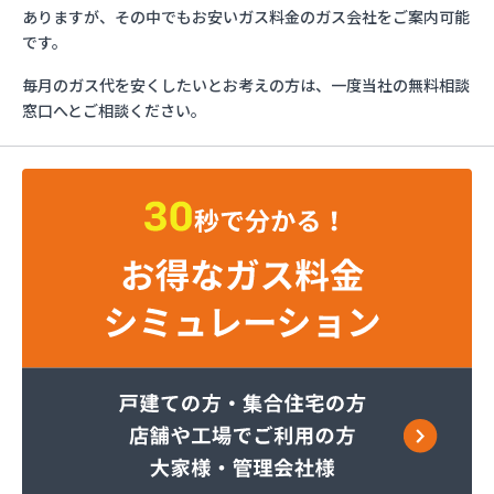
マリンガス
ありますが、その中でもお安いガス料金のガス会社をご案内可能
みづほ商店
です。
一般社団法人愛媛県LPガス協会・お客様相談所
毎月のガス代を安くしたいとお考えの方は、一度当社の無料相談
愛媛日商プロパン株式会社 松山営業所
窓口へとご相談ください。
旭物産株式会社
安高ガス商会
安高ガス商会
伊藤忠エネクスホームライフ西日本株式会社 松山
営業所
永田商事株式会社
越智商店
越智燃料店
岡田燃料店
葛西産業株式会社
株式会社エイデン
株式会社フモト商会
株式会社愛媛ガスセンター
株式会社柿原石油
株式会社丸源ガス