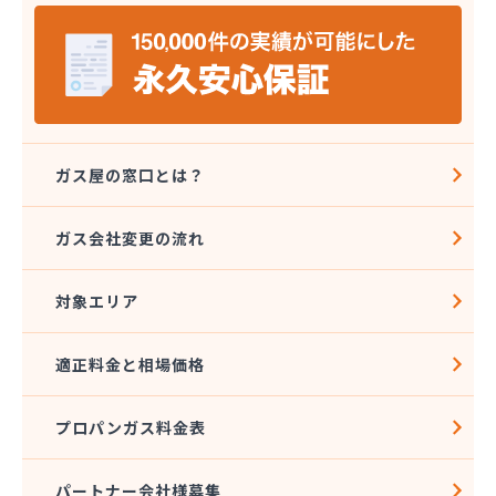
山岡早光商店
四国アストモスガス株式会社松山オートガススタン
ド
四国ガス燃料株式会社 本店
四国ガス燃料株式会社 今治営業所
四国ガス燃料株式会社 上浦出張所
四国ガス燃料株式会社 松山営業所
ガス屋の窓口とは？
四国ガス燃料株式会社 東温出張所
四国ガス燃料株式会社 宇和島営業所
ガス会社変更の流れ
四国ガス燃料株式会社 宇和出張所
四国ガス燃料株式会社 新居浜営業所
対象エリア
四国ガス燃料株式会社 川之江出張所
四国ガス燃料株式会社 西条出張所
四国岩谷産業株式会社 新居浜営業所
適正料金と相場価格
四国岩谷産業株式会社 LPGセンター・松山工場
四国岩谷産業株式会社 今治営業所
プロパンガス料金表
四国岩谷産業株式会社 松山支店・松山営業所
四国溶材商事株式会社
寺田ガスセンター
パートナー会社様募集