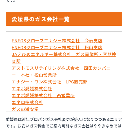
です。
愛媛県のガス会社一覧
ENEOSグローブエナジー株式会社 今治支店
ENEOSグローブエナジー株式会社 松山支店
JAえひめエネルギー株式会社 ガス事業所・容器検
査所
アストモスリテイリング株式会社 四国カンパニ
ー 本社・松山営業所
エナジー・ワン株式会社 LPG直売部
エネポ愛媛株式会社
エネポ愛媛株式会社 西営業所
エネロ株式会社
ガスの激安堂
ガス太郎
愛媛県は近年プロパンガス会社変更が盛んになりつつあるエリア
ともざわプロパン
です。お安いガス料金でご案内可能なガス会社はやや少なめでは