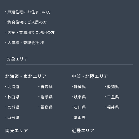
有限会社城北ガス電機商会
戸建住宅にお住まいの方
有限会社椙野ガス
有限会社石丸ガス商会
集合住宅にご入居の方
有限会社村田ガス
店舗・業務用でご利用の方
有限会社大政ガス
有限会社大西太商店
大家様・管理会社 様
有限会社谷口ガス商会
有限会社中武商事
対象エリア
有限会社長瀬商店
有限会社藤田商店
北海道・東北エリア
中部・北陸エリア
有限会社白石一商会
北海道
青森県
静岡県
愛知県
有限会社福田酸素商会 プロパン部
有限会社兵頭燃料店
秋田県
岩手県
岐阜県
三重県
有限会社平田ガスセンター
宮城県
福島県
石川県
福井県
有限会社豊後屋瓦斯
来島商店
山形県
富山県
関東エリア
近畿エリア