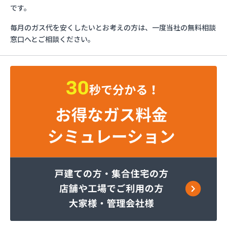
みづほ商店
です。
一般社団法人愛媛県LPガス協会・お客様相談所
毎月のガス代を安くしたいとお考えの方は、一度当社の無料相談
愛媛日商プロパン株式会社 松山営業所
窓口へとご相談ください。
旭物産株式会社
安高ガス商会
安高ガス商会
伊藤忠エネクスホームライフ西日本株式会社 松山
営業所
永田商事株式会社
越智商店
越智燃料店
岡田燃料店
葛西産業株式会社
株式会社エイデン
株式会社フモト商会
株式会社愛媛ガスセンター
株式会社柿原石油
株式会社丸源ガス
株式会社寺田商店