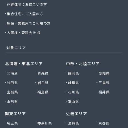
戸建住宅にお住まいの方
有限会社椙野ガス
有限会社石丸ガス商会
集合住宅にご入居の方
有限会社村田ガス
店舗・業務用でご利用の方
有限会社大政ガス
有限会社大西太商店
大家様・管理会社 様
有限会社谷口ガス商会
有限会社中武商事
対象エリア
有限会社長瀬商店
有限会社藤田商店
北海道・東北エリア
中部・北陸エリア
有限会社白石一商会
北海道
青森県
静岡県
愛知県
有限会社福田酸素商会 プロパン部
有限会社兵頭燃料店
秋田県
岩手県
岐阜県
三重県
有限会社平田ガスセンター
宮城県
福島県
石川県
福井県
有限会社豊後屋瓦斯
来島商店
山形県
富山県
関東エリア
近畿エリア
埼玉県
神奈川県
滋賀県
京都府