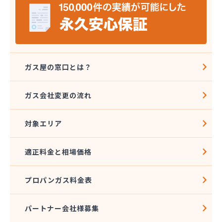
四国アストモスガス株式会社松山オートガススタン
ド
四国ガス燃料株式会社 本店
四国ガス燃料株式会社 今治営業所
四国ガス燃料株式会社 上浦出張所
四国ガス燃料株式会社 松山営業所
ガス屋の窓口とは？
四国ガス燃料株式会社 東温出張所
四国ガス燃料株式会社 宇和島営業所
ガス会社変更の流れ
四国ガス燃料株式会社 宇和出張所
四国ガス燃料株式会社 新居浜営業所
対象エリア
四国ガス燃料株式会社 川之江出張所
四国ガス燃料株式会社 西条出張所
四国岩谷産業株式会社 新居浜営業所
適正料金と相場価格
四国岩谷産業株式会社 LPGセンター・松山工場
四国岩谷産業株式会社 今治営業所
プロパンガス料金表
四国岩谷産業株式会社 松山支店・松山営業所
四国溶材商事株式会社
寺田ガスセンター
パートナー会社様募集
社団法人愛媛県LPガス協会