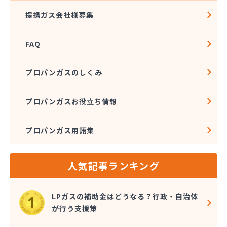
酒井商店
提携ガス会社様募集
松本燃料店
上浦ガス有限会社
FAQ
上甲石油店
上松プロパン株式会社
新谷商店
プロパンガスのしくみ
杉野弘明商店
成田産業株式会社 LPガス事業部
プロパンガスお役立ち情報
西島石油
西日本石油瓦斯株式会社
プロパンガス用語集
大一ガス株式会社
大一ガス株式会社 高岡事業所
大一ガス株式会社 東予営業所
人気記事ランキング
大一ガス株式会社 南予営業所
大一ガス株式会社 四国中央営業所
大一ガス株式会社 宇和島営業所
LPガスの補助金はどうなる？行政・自治体
大和酸素工業株式会社
が行う支援策
朝日燃料店