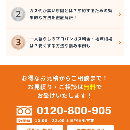
長谷川ガス株式会社
長谷川酸素株式会社
ガス代が高い原因とは？節約するための効
東予液化ガス株式会社 オートガス南高下営業所
果的な方法を徹底解説！
東予液化ガス株式会社 喜田村事業所
東予液化ガス株式会社 本社
藤村石油株式会社 エネルギー事業部-松山
一人暮らしのプロパンガス料金・地域相場
藤村石油株式会社 本社
は？安くする方法や悩み事例も
南予ガス協業組合
二宮ガス
日興石油株式会社 本社・プロパンガス事業部
日興石油株式会社 産業燃料配送センター
お得なお見積からご相談まで！
日豊ガス
日野燃料店有限会社
お見積り・ご相談は
無料
で
八原産業
お受けいたします！
美須賀燃料店
武智燃料店
0120-800-905
福泉株式会社
宝ガス株式会社
土日祝日も営業
10:00 - 22:00
受付時間
毛利燃料店