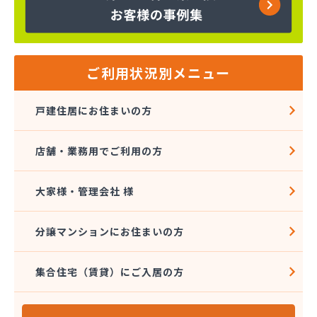
株式会社富士商会
株式会社芳之内ガス
株式会社木田産業
株式会社和田ガス
丸信ガス株式会社
ご利用状況別メニュー
亀岡ガス販売株式会社
菊間ガス協業組合
戸建住居にお住まいの方
菊間ガス北条ショールーム
吉本商店
店舗・業務用でご利用の方
共同ガス株式会社 松山支店
玉井産業株式会社
広島ガス伯方株式会社
大家様・管理会社 様
高橋商事株式会社
今治プロパンガス株式会社・配送センター
分譲マンションにお住まいの方
今出石油
三原産業株式会社 ガス販売部
集合住宅（賃貸）にご入居の方
三光ガス商会
三光ガス商会 伊台出張所
山岡早光商店