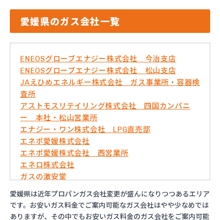
愛媛県のガス会社一覧
ENEOSグローブエナジー株式会社 今治支店
ENEOSグローブエナジー株式会社 松山支店
JAえひめエネルギー株式会社 ガス事業所・容器検
査所
アストモスリテイリング株式会社 四国カンパニ
ー 本社・松山営業所
エナジー・ワン株式会社 LPG直売部
エネポ愛媛株式会社
エネポ愛媛株式会社 西営業所
エネロ株式会社
ガスの激安堂
ガス太郎
愛媛県は近年プロパンガス会社変更が盛んになりつつあるエリア
ともざわプロパン
です。お安いガス料金でご案内可能なガス会社はやや少なめでは
マリンガス
ありますが、その中でもお安いガス料金のガス会社をご案内可能