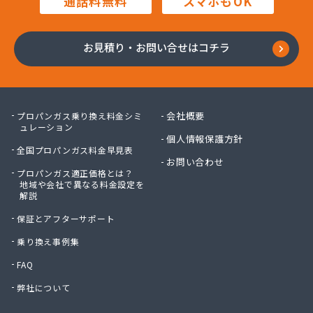
通話料無料
スマホもOK
木村プロパン
矢島プロパン商会
有限会社ウオズミ
お見積り・お問い合せはコチラ
有限会社ニッタンガス
有限会社ヨコガワ
有限会社ヨコガワ
有限会社伊豫燃料
会社概要
プロパンガス乗り換え料金シミ
有限会社越智商会
ュレーション
個人情報保護方針
有限会社河野商店
全国プロパンガス料金早見表
有限会社吉井プロパン
お問い合わせ
プロパンガス適正価格とは？
有限会社玉川液化ガス
地域や会社で異なる料金設定を
有限会社溝田石油
解説
有限会社高橋ガス商会
保証とアフターサポート
有限会社坂東ガス店
有限会社三翔ガス
乗り換え事例集
有限会社小山商店
FAQ
有限会社小野商店
弊社について
有限会社昭英ガス
有限会社城北ガス電機商会